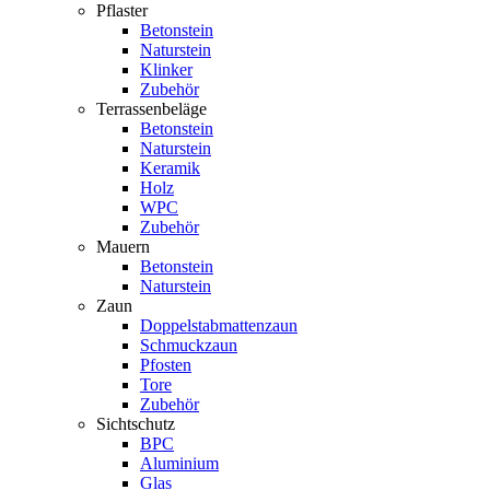
Pflaster
Betonstein
Naturstein
Klinker
Zubehör
Terrassenbeläge
Betonstein
Naturstein
Keramik
Holz
WPC
Zubehör
Mauern
Betonstein
Naturstein
Zaun
Doppelstabmattenzaun
Schmuckzaun
Pfosten
Tore
Zubehör
Sichtschutz
BPC
Aluminium
Glas