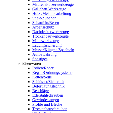
Maurer-/Putzerwerkzeuge
GaLabau Werkzeuge
Holz-/Metallbearbeitung
Stiele/Zubehör
Schaufeln/Besen
Arbeitsschutz
Dachdeckerwerkzeuge
Trockenbauwerkzeuge
Malerwerkzeuge
Ladungssicherung
Messer/Klingen/Spachteln
Aufbewahrung
Sonstiges
Eisenwaren
Rollen/Räder
Regal-/Ordnungssysteme
Ketten/Seile
Schlösser/Sicherheit
Befestigungstechnik
Beschläge
Edelstahlschrauben
Gewindestangen
Profile und Bleche
Trockenbauschrauben