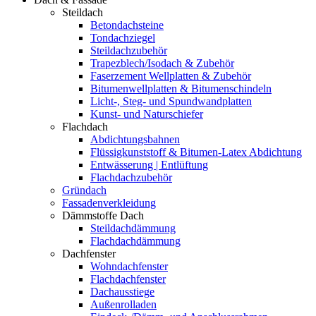
Steildach
Betondachsteine
Tondachziegel
Steildachzubehör
Trapezblech/Isodach & Zubehör
Faserzement Wellplatten & Zubehör
Bitumenwellplatten & Bitumenschindeln
Licht-, Steg- und Spundwandplatten
Kunst- und Naturschiefer
Flachdach
Abdichtungsbahnen
Flüssigkunststoff & Bitumen-Latex Abdichtung
Entwässerung | Entlüftung
Flachdachzubehör
Gründach
Fassadenverkleidung
Dämmstoffe Dach
Steildachdämmung
Flachdachdämmung
Dachfenster
Wohndachfenster
Flachdachfenster
Dachausstiege
Außenrolladen