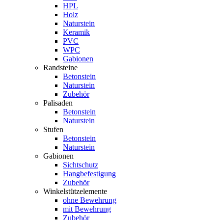
HPL
Holz
Naturstein
Keramik
PVC
WPC
Gabionen
Randsteine
Betonstein
Naturstein
Zubehör
Palisaden
Betonstein
Naturstein
Stufen
Betonstein
Naturstein
Gabionen
Sichtschutz
Hangbefestigung
Zubehör
Winkelstützelemente
ohne Bewehrung
mit Bewehrung
Zubehör