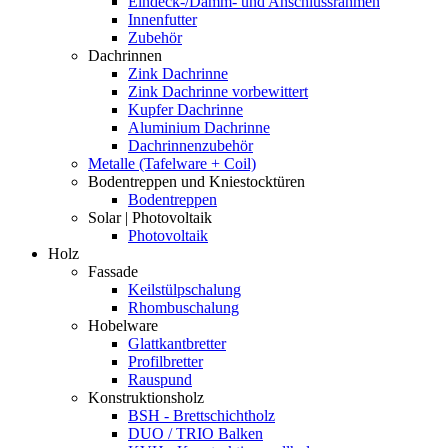
Eindeck-/Dämm- und Anschlussrahmen
Innenfutter
Zubehör
Dachrinnen
Zink Dachrinne
Zink Dachrinne vorbewittert
Kupfer Dachrinne
Aluminium Dachrinne
Dachrinnenzubehör
Metalle (Tafelware + Coil)
Bodentreppen und Kniestocktüren
Bodentreppen
Solar | Photovoltaik
Photovoltaik
Holz
Fassade
Keilstülpschalung
Rhombuschalung
Hobelware
Glattkantbretter
Profilbretter
Rauspund
Konstruktionsholz
BSH - Brettschichtholz
DUO / TRIO Balken