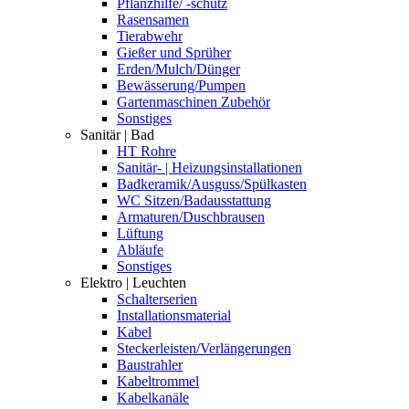
Pflanzhilfe/ -schutz
Rasensamen
Tierabwehr
Gießer und Sprüher
Erden/Mulch/Dünger
Bewässerung/Pumpen
Gartenmaschinen Zubehör
Sonstiges
Sanitär | Bad
HT Rohre
Sanitär- | Heizungsinstallationen
Badkeramik/Ausguss/Spülkasten
WC Sitzen/Badausstattung
Armaturen/Duschbrausen
Lüftung
Abläufe
Sonstiges
Elektro | Leuchten
Schalterserien
Installationsmaterial
Kabel
Steckerleisten/Verlängerungen
Baustrahler
Kabeltrommel
Kabelkanäle