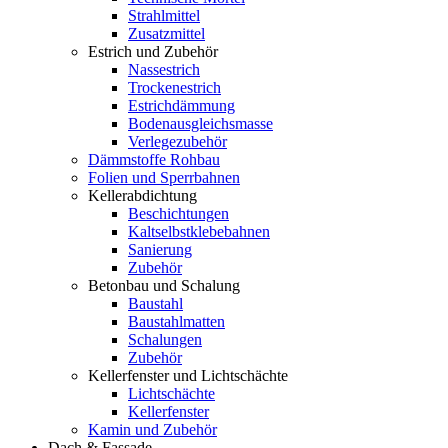
Strahlmittel
Zusatzmittel
Estrich und Zubehör
Nassestrich
Trockenestrich
Estrichdämmung
Bodenausgleichsmasse
Verlegezubehör
Dämmstoffe Rohbau
Folien und Sperrbahnen
Kellerabdichtung
Beschichtungen
Kaltselbstklebebahnen
Sanierung
Zubehör
Betonbau und Schalung
Baustahl
Baustahlmatten
Schalungen
Zubehör
Kellerfenster und Lichtschächte
Lichtschächte
Kellerfenster
Kamin und Zubehör
Dach & Fassade