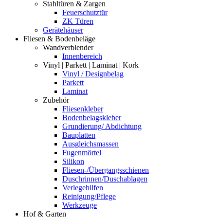
Stahltüren & Zargen
Feuerschutztür
ZK Türen
Gerätehäuser
Fliesen & Bodenbeläge
Wandverblender
Innenbereich
Vinyl | Parkett | Laminat | Kork
Vinyl / Designbelag
Parkett
Laminat
Zubehör
Fliesenkleber
Bodenbelagskleber
Grundierung/ Abdichtung
Bauplatten
Ausgleichsmassen
Fugenmörtel
Silikon
Fliesen-/Übergangsschienen
Duschrinnen/Duschablagen
Verlegehilfen
Reinigung/Pflege
Werkzeuge
Hof & Garten