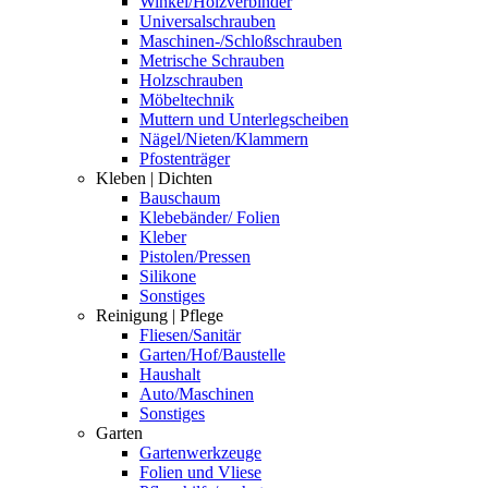
Winkel/Holzverbinder
Universalschrauben
Maschinen-/Schloßschrauben
Metrische Schrauben
Holzschrauben
Möbeltechnik
Muttern und Unterlegscheiben
Nägel/Nieten/Klammern
Pfostenträger
Kleben | Dichten
Bauschaum
Klebebänder/ Folien
Kleber
Pistolen/Pressen
Silikone
Sonstiges
Reinigung | Pflege
Fliesen/Sanitär
Garten/Hof/Baustelle
Haushalt
Auto/Maschinen
Sonstiges
Garten
Gartenwerkzeuge
Folien und Vliese