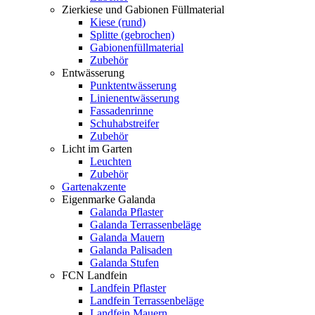
Zierkiese und Gabionen Füllmaterial
Kiese (rund)
Splitte (gebrochen)
Gabionenfüllmaterial
Zubehör
Entwässerung
Punktentwässerung
Linienentwässerung
Fassadenrinne
Schuhabstreifer
Zubehör
Licht im Garten
Leuchten
Zubehör
Gartenakzente
Eigenmarke Galanda
Galanda Pflaster
Galanda Terrassenbeläge
Galanda Mauern
Galanda Palisaden
Galanda Stufen
FCN Landfein
Landfein Pflaster
Landfein Terrassenbeläge
Landfein Mauern