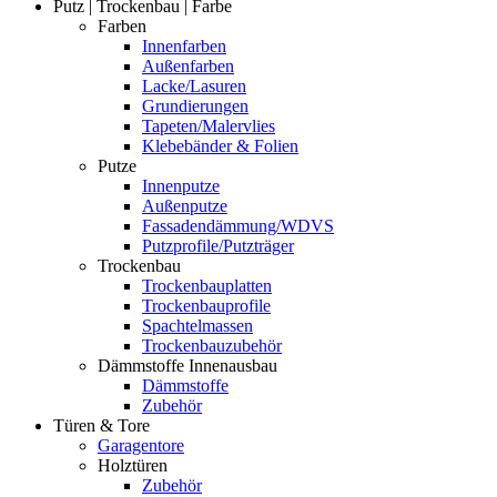
Putz | Trockenbau | Farbe
Farben
Innenfarben
Außenfarben
Lacke/Lasuren
Grundierungen
Tapeten/Malervlies
Klebebänder & Folien
Putze
Innenputze
Außenputze
Fassadendämmung/WDVS
Putzprofile/Putzträger
Trockenbau
Trockenbauplatten
Trockenbauprofile
Spachtelmassen
Trockenbauzubehör
Dämmstoffe Innenausbau
Dämmstoffe
Zubehör
Türen & Tore
Garagentore
Holztüren
Zubehör