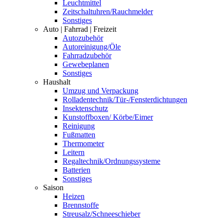
Leuchtmittel
Zeitschaltuhren/Rauchmelder
Sonstiges
Auto | Fahrrad | Freizeit
Autozubehör
Autoreinigung/Öle
Fahrradzubehör
Gewebeplanen
Sonstiges
Haushalt
Umzug und Verpackung
Rolladentechnik/Tür-/Fensterdichtungen
Insektenschutz
Kunstoffboxen/ Körbe/Eimer
Reinigung
Fußmatten
Thermometer
Leitern
Regaltechnik/Ordnungssysteme
Batterien
Sonstiges
Saison
Heizen
Brennstoffe
Streusalz/Schneeschieber