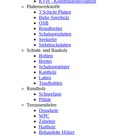
KVH - Konstruktionsvollholz
Plattenwerkstoffe
3 Schicht Platten
Birke Sperrholz
OSB
Regalbretter
Schalungsplatten
Seekiefer
Siebdruckplatten
Schnitt- und Bauholz
Bohlen
Bretter
Schalungsträger
Kantholz
Latten
Traufbohlen
Rundholz
Schneefang
Pfähle
Terrassendielen
Douglasie
WPC
Zubehör
Hartholz
Behandelte Hölzer