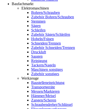
Baufachmarkt
Elektromaschinen
Bohren/Schrauben
Zubehör Bohren/Schrauben
Stemmen
Sägen
Schleifen
Zubehör Sägen/Schleifen
Hobeln/Fräsen
Schneiden/Trennen
Zubehör Schneiden/Trennen
Druckluft
Saugen
Reinigung
Tackern/Nageln
Maschinen sonstiges
Zubehör sonstiges
Werkzeuge
Baustelleneinrichtung
Transportgeräte
Messen/Markieren
Hämmer/Meisel
Zangen/Scheren
Schraubendreher/Schlüssel
Fliesenlegerwerkzeuge