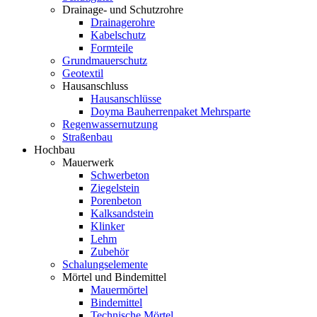
Drainage- und Schutzrohre
Drainagerohre
Kabelschutz
Formteile
Grundmauerschutz
Geotextil
Hausanschluss
Hausanschlüsse
Doyma Bauherrenpaket Mehrsparte
Regenwassernutzung
Straßenbau
Hochbau
Mauerwerk
Schwerbeton
Ziegelstein
Porenbeton
Kalksandstein
Klinker
Lehm
Zubehör
Schalungselemente
Mörtel und Bindemittel
Mauermörtel
Bindemittel
Technische Mörtel