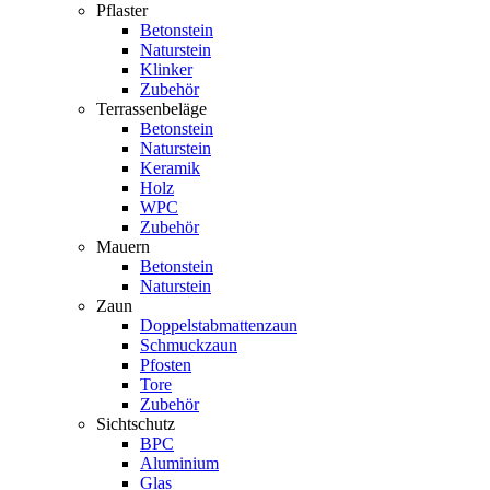
Pflaster
Betonstein
Naturstein
Klinker
Zubehör
Terrassenbeläge
Betonstein
Naturstein
Keramik
Holz
WPC
Zubehör
Mauern
Betonstein
Naturstein
Zaun
Doppelstabmattenzaun
Schmuckzaun
Pfosten
Tore
Zubehör
Sichtschutz
BPC
Aluminium
Glas