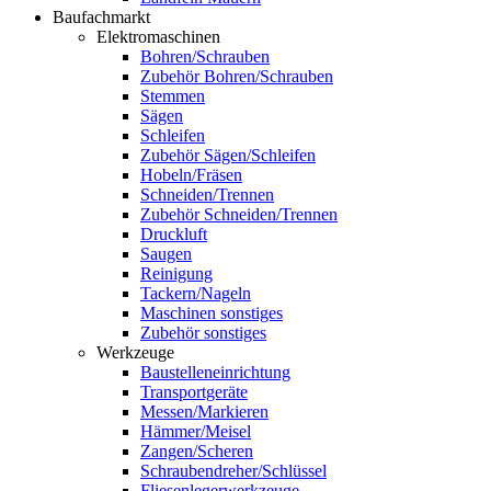
Baufachmarkt
Elektromaschinen
Bohren/Schrauben
Zubehör Bohren/Schrauben
Stemmen
Sägen
Schleifen
Zubehör Sägen/Schleifen
Hobeln/Fräsen
Schneiden/Trennen
Zubehör Schneiden/Trennen
Druckluft
Saugen
Reinigung
Tackern/Nageln
Maschinen sonstiges
Zubehör sonstiges
Werkzeuge
Baustelleneinrichtung
Transportgeräte
Messen/Markieren
Hämmer/Meisel
Zangen/Scheren
Schraubendreher/Schlüssel
Fliesenlegerwerkzeuge