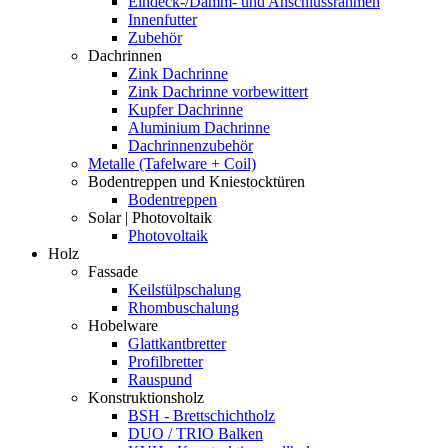
Eindeck-/Dämm- und Anschlussrahmen
Innenfutter
Zubehör
Dachrinnen
Zink Dachrinne
Zink Dachrinne vorbewittert
Kupfer Dachrinne
Aluminium Dachrinne
Dachrinnenzubehör
Metalle (Tafelware + Coil)
Bodentreppen und Kniestocktüren
Bodentreppen
Solar | Photovoltaik
Photovoltaik
Holz
Fassade
Keilstülpschalung
Rhombuschalung
Hobelware
Glattkantbretter
Profilbretter
Rauspund
Konstruktionsholz
BSH - Brettschichtholz
DUO / TRIO Balken