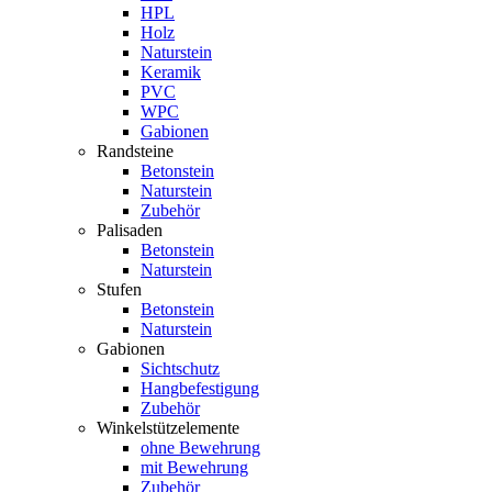
HPL
Holz
Naturstein
Keramik
PVC
WPC
Gabionen
Randsteine
Betonstein
Naturstein
Zubehör
Palisaden
Betonstein
Naturstein
Stufen
Betonstein
Naturstein
Gabionen
Sichtschutz
Hangbefestigung
Zubehör
Winkelstützelemente
ohne Bewehrung
mit Bewehrung
Zubehör