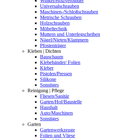
Winkel/Holzverbinder
Universalschrauben
Maschinen-/Schloßschrauben
Metrische Schrauben
Holzschrauben
Möbeltechnik
Muttern und Unterlegscheiben
Nägel/Nieten/Klammern
Pfostenträger
Kleben | Dichten
Bauschaum
Klebebänder/ Folien
Kleber
Pistolen/Pressen
Silikone
Sonstiges
Reinigung | Pflege
Fliesen/Sanitär
Garten/Hof/Baustelle
Haushalt
Auto/Maschinen
Sonstiges
Garten
Gartenwerkzeuge
Folien und Vliese