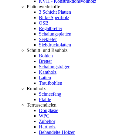
KVH - Konstruktionsvollholz
Plattenwerkstoffe
3 Schicht Platten
Birke Sperrholz
OSB
Regalbretter
Schalungsplatten
Seekiefer
Siebdruckplatten
Schnitt- und Bauholz
Bohlen
Bretter
Schalungsträger
Kantholz
Latten
Traufbohlen
Rundholz
Schneefang
Pfähle
Terrassendielen
Douglasie
WPC
Zubehör
Hartholz
Behandelte Hölzer