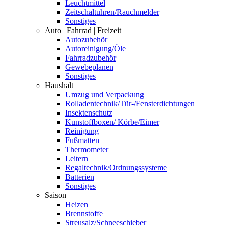
Leuchtmittel
Zeitschaltuhren/Rauchmelder
Sonstiges
Auto | Fahrrad | Freizeit
Autozubehör
Autoreinigung/Öle
Fahrradzubehör
Gewebeplanen
Sonstiges
Haushalt
Umzug und Verpackung
Rolladentechnik/Tür-/Fensterdichtungen
Insektenschutz
Kunstoffboxen/ Körbe/Eimer
Reinigung
Fußmatten
Thermometer
Leitern
Regaltechnik/Ordnungssysteme
Batterien
Sonstiges
Saison
Heizen
Brennstoffe
Streusalz/Schneeschieber