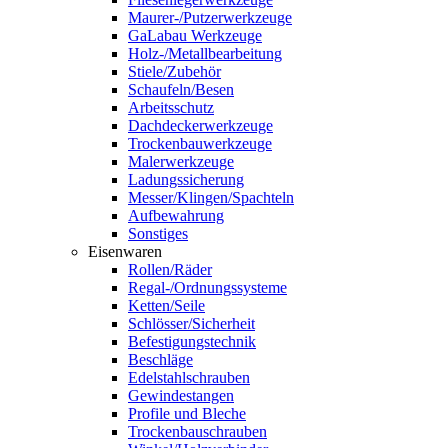
Maurer-/Putzerwerkzeuge
GaLabau Werkzeuge
Holz-/Metallbearbeitung
Stiele/Zubehör
Schaufeln/Besen
Arbeitsschutz
Dachdeckerwerkzeuge
Trockenbauwerkzeuge
Malerwerkzeuge
Ladungssicherung
Messer/Klingen/Spachteln
Aufbewahrung
Sonstiges
Eisenwaren
Rollen/Räder
Regal-/Ordnungssysteme
Ketten/Seile
Schlösser/Sicherheit
Befestigungstechnik
Beschläge
Edelstahlschrauben
Gewindestangen
Profile und Bleche
Trockenbauschrauben