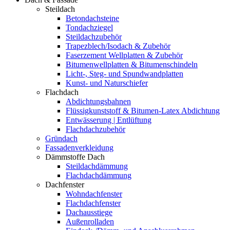
Steildach
Betondachsteine
Tondachziegel
Steildachzubehör
Trapezblech/Isodach & Zubehör
Faserzement Wellplatten & Zubehör
Bitumenwellplatten & Bitumenschindeln
Licht-, Steg- und Spundwandplatten
Kunst- und Naturschiefer
Flachdach
Abdichtungsbahnen
Flüssigkunststoff & Bitumen-Latex Abdichtung
Entwässerung | Entlüftung
Flachdachzubehör
Gründach
Fassadenverkleidung
Dämmstoffe Dach
Steildachdämmung
Flachdachdämmung
Dachfenster
Wohndachfenster
Flachdachfenster
Dachausstiege
Außenrolladen