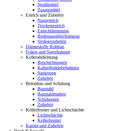
Strahlmittel
Zusatzmittel
Estrich und Zubehör
Nassestrich
Trockenestrich
Estrichdämmung
Bodenausgleichsmasse
Verlegezubehör
Dämmstoffe Rohbau
Folien und Sperrbahnen
Kellerabdichtung
Beschichtungen
Kaltselbstklebebahnen
Sanierung
Zubehör
Betonbau und Schalung
Baustahl
Baustahlmatten
Schalungen
Zubehör
Kellerfenster und Lichtschächte
Lichtschächte
Kellerfenster
Kamin und Zubehör
Dach & Fassade