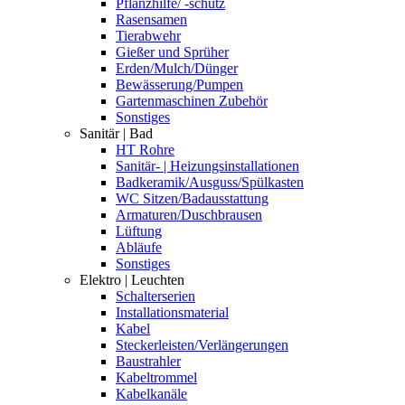
Pflanzhilfe/ -schutz
Rasensamen
Tierabwehr
Gießer und Sprüher
Erden/Mulch/Dünger
Bewässerung/Pumpen
Gartenmaschinen Zubehör
Sonstiges
Sanitär | Bad
HT Rohre
Sanitär- | Heizungsinstallationen
Badkeramik/Ausguss/Spülkasten
WC Sitzen/Badausstattung
Armaturen/Duschbrausen
Lüftung
Abläufe
Sonstiges
Elektro | Leuchten
Schalterserien
Installationsmaterial
Kabel
Steckerleisten/Verlängerungen
Baustrahler
Kabeltrommel
Kabelkanäle