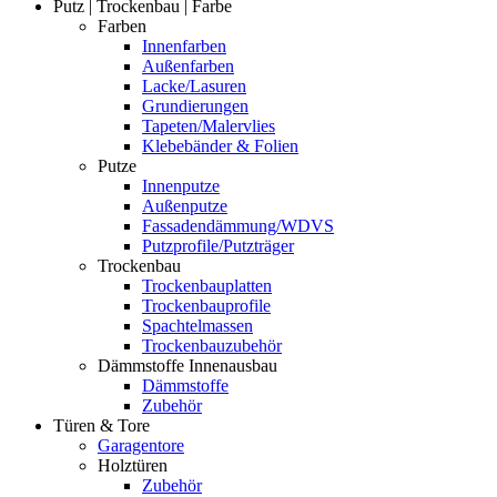
Putz | Trockenbau | Farbe
Farben
Innenfarben
Außenfarben
Lacke/Lasuren
Grundierungen
Tapeten/Malervlies
Klebebänder & Folien
Putze
Innenputze
Außenputze
Fassadendämmung/WDVS
Putzprofile/Putzträger
Trockenbau
Trockenbauplatten
Trockenbauprofile
Spachtelmassen
Trockenbauzubehör
Dämmstoffe Innenausbau
Dämmstoffe
Zubehör
Türen & Tore
Garagentore
Holztüren
Zubehör