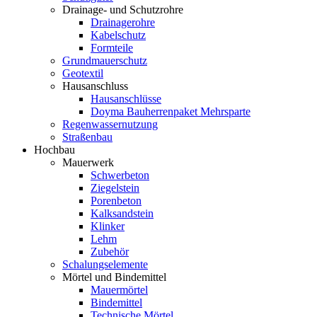
Drainage- und Schutzrohre
Drainagerohre
Kabelschutz
Formteile
Grundmauerschutz
Geotextil
Hausanschluss
Hausanschlüsse
Doyma Bauherrenpaket Mehrsparte
Regenwassernutzung
Straßenbau
Hochbau
Mauerwerk
Schwerbeton
Ziegelstein
Porenbeton
Kalksandstein
Klinker
Lehm
Zubehör
Schalungselemente
Mörtel und Bindemittel
Mauermörtel
Bindemittel
Technische Mörtel