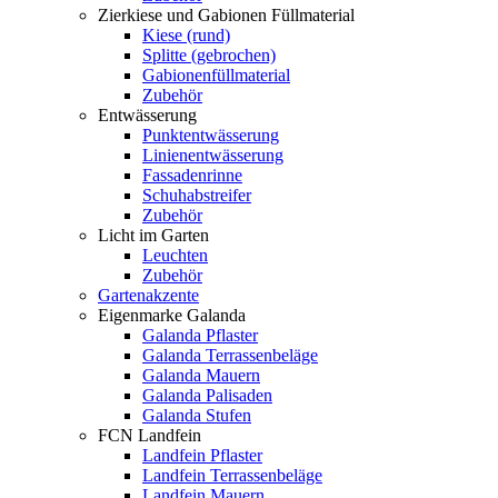
Zierkiese und Gabionen Füllmaterial
Kiese (rund)
Splitte (gebrochen)
Gabionenfüllmaterial
Zubehör
Entwässerung
Punktentwässerung
Linienentwässerung
Fassadenrinne
Schuhabstreifer
Zubehör
Licht im Garten
Leuchten
Zubehör
Gartenakzente
Eigenmarke Galanda
Galanda Pflaster
Galanda Terrassenbeläge
Galanda Mauern
Galanda Palisaden
Galanda Stufen
FCN Landfein
Landfein Pflaster
Landfein Terrassenbeläge
Landfein Mauern