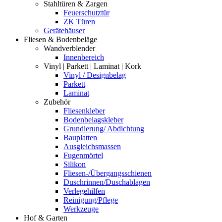
Stahltüren & Zargen
Feuerschutztür
ZK Türen
Gerätehäuser
Fliesen & Bodenbeläge
Wandverblender
Innenbereich
Vinyl | Parkett | Laminat | Kork
Vinyl / Designbelag
Parkett
Laminat
Zubehör
Fliesenkleber
Bodenbelagskleber
Grundierung/ Abdichtung
Bauplatten
Ausgleichsmassen
Fugenmörtel
Silikon
Fliesen-/Übergangsschienen
Duschrinnen/Duschablagen
Verlegehilfen
Reinigung/Pflege
Werkzeuge
Hof & Garten