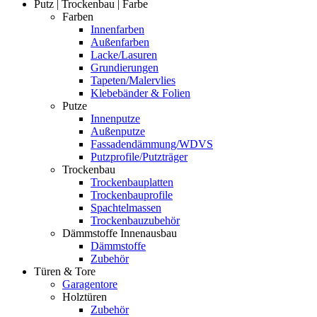
Putz | Trockenbau | Farbe
Farben
Innenfarben
Außenfarben
Lacke/Lasuren
Grundierungen
Tapeten/Malervlies
Klebebänder & Folien
Putze
Innenputze
Außenputze
Fassadendämmung/WDVS
Putzprofile/Putzträger
Trockenbau
Trockenbauplatten
Trockenbauprofile
Spachtelmassen
Trockenbauzubehör
Dämmstoffe Innenausbau
Dämmstoffe
Zubehör
Türen & Tore
Garagentore
Holztüren
Zubehör