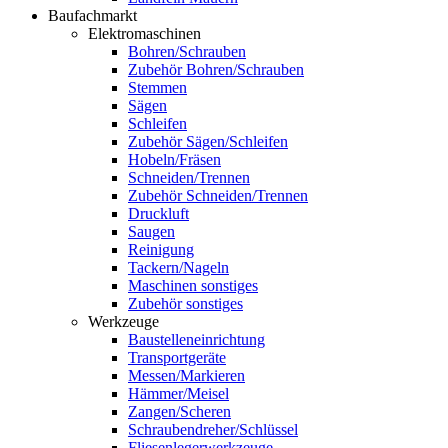
Baufachmarkt
Elektromaschinen
Bohren/Schrauben
Zubehör Bohren/Schrauben
Stemmen
Sägen
Schleifen
Zubehör Sägen/Schleifen
Hobeln/Fräsen
Schneiden/Trennen
Zubehör Schneiden/Trennen
Druckluft
Saugen
Reinigung
Tackern/Nageln
Maschinen sonstiges
Zubehör sonstiges
Werkzeuge
Baustelleneinrichtung
Transportgeräte
Messen/Markieren
Hämmer/Meisel
Zangen/Scheren
Schraubendreher/Schlüssel
Fliesenlegerwerkzeuge