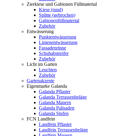
Zierkiese und Gabionen Füllmaterial
Kiese (rund)
Splitte (gebrochen)
Gabionenfüllmaterial
Zubehör
Entwässerung
Punktentwässerung
Linienentwässerung
Fassadenrinne
Schuhabstreifer
Zubehör
Licht im Garten
Leuchten
Zubehör
Gartenakzente
Eigenmarke Galanda
Galanda Pflaster
Galanda Terrassenbeläge
Galanda Mauern
Galanda Palisaden
Galanda Stufen
FCN Landfein
Landfein Pflaster
Landfein Terrassenbeläge
Landfein Mauern