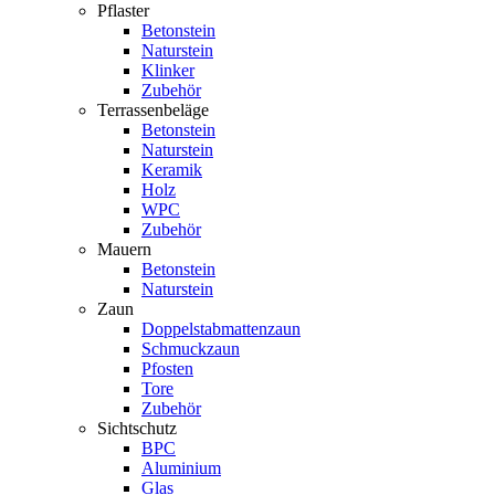
Pflaster
Betonstein
Naturstein
Klinker
Zubehör
Terrassenbeläge
Betonstein
Naturstein
Keramik
Holz
WPC
Zubehör
Mauern
Betonstein
Naturstein
Zaun
Doppelstabmattenzaun
Schmuckzaun
Pfosten
Tore
Zubehör
Sichtschutz
BPC
Aluminium
Glas