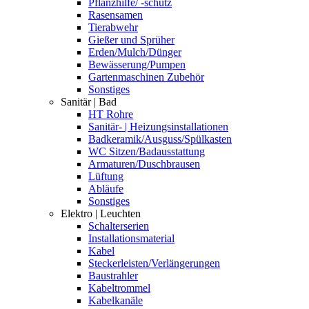
Pflanzhilfe/ -schutz
Rasensamen
Tierabwehr
Gießer und Sprüher
Erden/Mulch/Dünger
Bewässerung/Pumpen
Gartenmaschinen Zubehör
Sonstiges
Sanitär | Bad
HT Rohre
Sanitär- | Heizungsinstallationen
Badkeramik/Ausguss/Spülkasten
WC Sitzen/Badausstattung
Armaturen/Duschbrausen
Lüftung
Abläufe
Sonstiges
Elektro | Leuchten
Schalterserien
Installationsmaterial
Kabel
Steckerleisten/Verlängerungen
Baustrahler
Kabeltrommel
Kabelkanäle