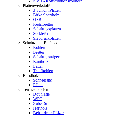
KVH - Konstruktionsvollholz
Plattenwerkstoffe
3 Schicht Platten
Birke Sperrholz
OSB
Regalbretter
Schalungsplatten
Seekiefer
Siebdruckplatten
Schnitt- und Bauholz
Bohlen
Bretter
Schalungsträger
Kantholz
Latten
Traufbohlen
Rundholz
Schneefang
Pfähle
Terrassendielen
Douglasie
WPC
Zubehör
Hartholz
Behandelte Hölzer