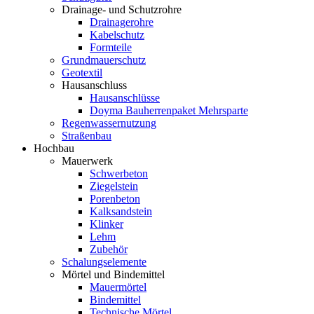
Drainage- und Schutzrohre
Drainagerohre
Kabelschutz
Formteile
Grundmauerschutz
Geotextil
Hausanschluss
Hausanschlüsse
Doyma Bauherrenpaket Mehrsparte
Regenwassernutzung
Straßenbau
Hochbau
Mauerwerk
Schwerbeton
Ziegelstein
Porenbeton
Kalksandstein
Klinker
Lehm
Zubehör
Schalungselemente
Mörtel und Bindemittel
Mauermörtel
Bindemittel
Technische Mörtel