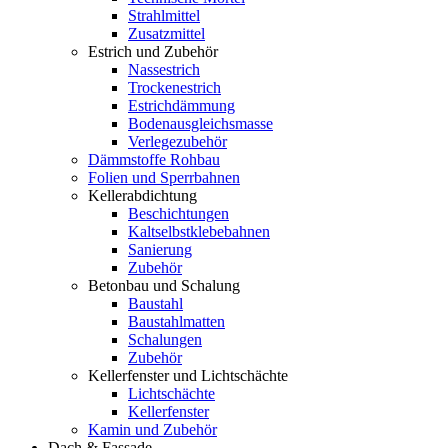
Strahlmittel
Zusatzmittel
Estrich und Zubehör
Nassestrich
Trockenestrich
Estrichdämmung
Bodenausgleichsmasse
Verlegezubehör
Dämmstoffe Rohbau
Folien und Sperrbahnen
Kellerabdichtung
Beschichtungen
Kaltselbstklebebahnen
Sanierung
Zubehör
Betonbau und Schalung
Baustahl
Baustahlmatten
Schalungen
Zubehör
Kellerfenster und Lichtschächte
Lichtschächte
Kellerfenster
Kamin und Zubehör
Dach & Fassade