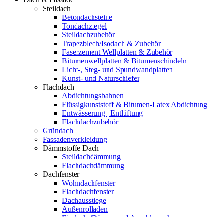
Steildach
Betondachsteine
Tondachziegel
Steildachzubehör
Trapezblech/Isodach & Zubehör
Faserzement Wellplatten & Zubehör
Bitumenwellplatten & Bitumenschindeln
Licht-, Steg- und Spundwandplatten
Kunst- und Naturschiefer
Flachdach
Abdichtungsbahnen
Flüssigkunststoff & Bitumen-Latex Abdichtung
Entwässerung | Entlüftung
Flachdachzubehör
Gründach
Fassadenverkleidung
Dämmstoffe Dach
Steildachdämmung
Flachdachdämmung
Dachfenster
Wohndachfenster
Flachdachfenster
Dachausstiege
Außenrolladen