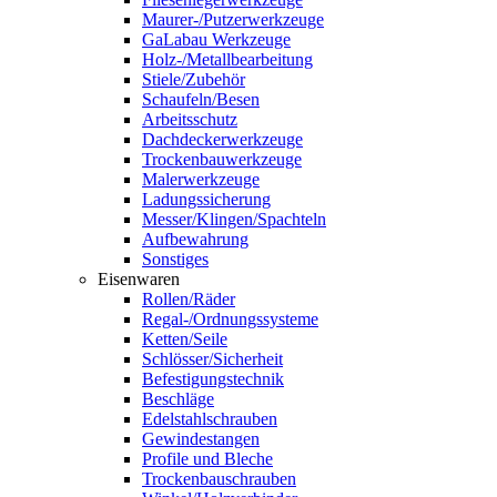
Maurer-/Putzerwerkzeuge
GaLabau Werkzeuge
Holz-/Metallbearbeitung
Stiele/Zubehör
Schaufeln/Besen
Arbeitsschutz
Dachdeckerwerkzeuge
Trockenbauwerkzeuge
Malerwerkzeuge
Ladungssicherung
Messer/Klingen/Spachteln
Aufbewahrung
Sonstiges
Eisenwaren
Rollen/Räder
Regal-/Ordnungssysteme
Ketten/Seile
Schlösser/Sicherheit
Befestigungstechnik
Beschläge
Edelstahlschrauben
Gewindestangen
Profile und Bleche
Trockenbauschrauben