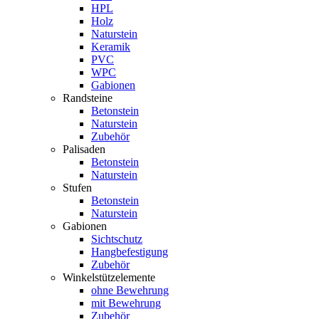
HPL
Holz
Naturstein
Keramik
PVC
WPC
Gabionen
Randsteine
Betonstein
Naturstein
Zubehör
Palisaden
Betonstein
Naturstein
Stufen
Betonstein
Naturstein
Gabionen
Sichtschutz
Hangbefestigung
Zubehör
Winkelstützelemente
ohne Bewehrung
mit Bewehrung
Zubehör