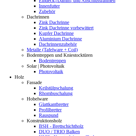
Eindeck-/Dämm- und Anschlussrahmen
Innenfutter
Zubehör
Dachrinnen
Zink Dachrinne
Zink Dachrinne vorbewittert
Kupfer Dachrinne
Aluminium Dachrinne
Dachrinnenzubehör
Metalle (Tafelware + Coil)
Bodentreppen und Kniestocktüren
Bodentreppen
Solar | Photovoltaik
Photovoltaik
Holz
Fassade
Keilstülpschalung
Rhombuschalung
Hobelware
Glattkantbretter
Profilbretter
Rauspund
Konstruktionsholz
BSH - Brettschichtholz
DUO / TRIO Balken