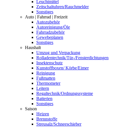
Leuchtmittel
Zeitschaltuhren/Rauchmelder
Sonstiges
Auto | Fahrrad | Freizeit
Autozubehör
Autoreinigung/Öle
Fahrradzubehör
Gewebeplanen
Sonstiges
Haushalt
Umzug und Verpackung
Rolladentechnik/Tür-/Fensterdichtungen
Insektenschutz
Kunstoffboxen/ Körbe/Eimer
Reinigung
Fußmatten
Thermometer
Leitern
Regaltechnik/Ordnungssysteme
Batterien
Sonstiges
Saison
Heizen
Brennstoffe
Streusalz/Schneeschieber