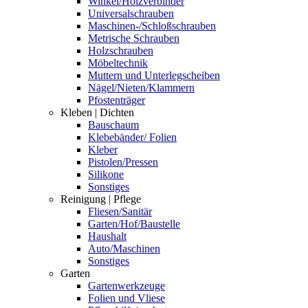
Winkel/Holzverbinder
Universalschrauben
Maschinen-/Schloßschrauben
Metrische Schrauben
Holzschrauben
Möbeltechnik
Muttern und Unterlegscheiben
Nägel/Nieten/Klammern
Pfostenträger
Kleben | Dichten
Bauschaum
Klebebänder/ Folien
Kleber
Pistolen/Pressen
Silikone
Sonstiges
Reinigung | Pflege
Fliesen/Sanitär
Garten/Hof/Baustelle
Haushalt
Auto/Maschinen
Sonstiges
Garten
Gartenwerkzeuge
Folien und Vliese