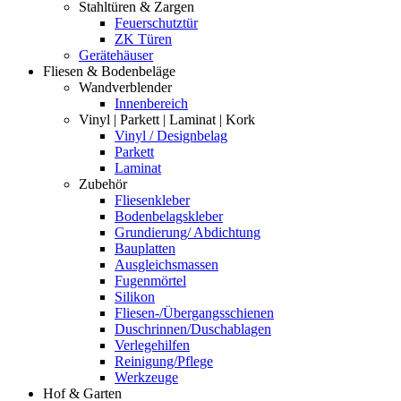
Stahltüren & Zargen
Feuerschutztür
ZK Türen
Gerätehäuser
Fliesen & Bodenbeläge
Wandverblender
Innenbereich
Vinyl | Parkett | Laminat | Kork
Vinyl / Designbelag
Parkett
Laminat
Zubehör
Fliesenkleber
Bodenbelagskleber
Grundierung/ Abdichtung
Bauplatten
Ausgleichsmassen
Fugenmörtel
Silikon
Fliesen-/Übergangsschienen
Duschrinnen/Duschablagen
Verlegehilfen
Reinigung/Pflege
Werkzeuge
Hof & Garten