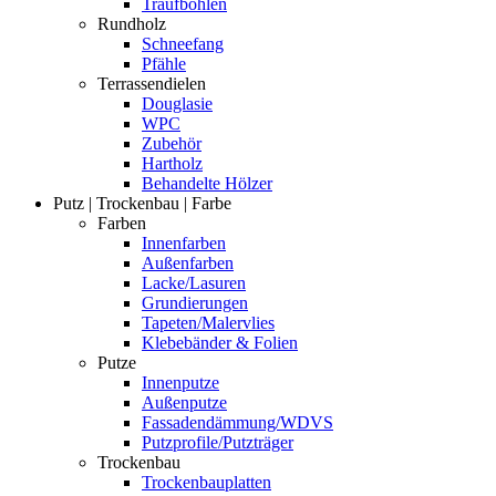
Traufbohlen
Rundholz
Schneefang
Pfähle
Terrassendielen
Douglasie
WPC
Zubehör
Hartholz
Behandelte Hölzer
Putz | Trockenbau | Farbe
Farben
Innenfarben
Außenfarben
Lacke/Lasuren
Grundierungen
Tapeten/Malervlies
Klebebänder & Folien
Putze
Innenputze
Außenputze
Fassadendämmung/WDVS
Putzprofile/Putzträger
Trockenbau
Trockenbauplatten