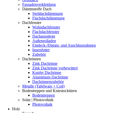
Fassadenverkleidung
Dämmstoffe Dach
Steildachdämmung
Flachdachdämmung
Dachfenster
Wohndachfenster
Flachdachfenster
Dachausstiege
Außenrolladen
Eindeck-/Dämm- und Anschlussrahmen
Innenfutter
Zubehör
Dachrinnen
Zink Dachrinne
Zink Dachrinne vorbewittert
Kupfer Dachrinne
Aluminium Dachrinne
Dachrinnenzubehör
Metalle (Tafelware + Coil)
Bodentreppen und Kniestocktüren
Bodentreppen
Solar | Photovoltaik
Photovoltaik
Holz