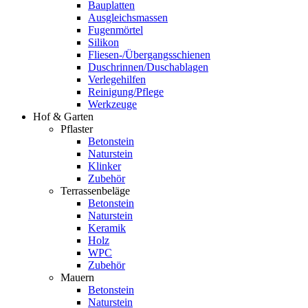
Bauplatten
Ausgleichsmassen
Fugenmörtel
Silikon
Fliesen-/Übergangsschienen
Duschrinnen/Duschablagen
Verlegehilfen
Reinigung/Pflege
Werkzeuge
Hof & Garten
Pflaster
Betonstein
Naturstein
Klinker
Zubehör
Terrassenbeläge
Betonstein
Naturstein
Keramik
Holz
WPC
Zubehör
Mauern
Betonstein
Naturstein