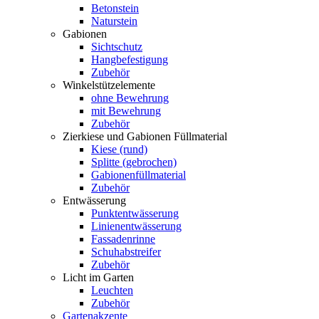
Betonstein
Naturstein
Gabionen
Sichtschutz
Hangbefestigung
Zubehör
Winkelstützelemente
ohne Bewehrung
mit Bewehrung
Zubehör
Zierkiese und Gabionen Füllmaterial
Kiese (rund)
Splitte (gebrochen)
Gabionenfüllmaterial
Zubehör
Entwässerung
Punktentwässerung
Linienentwässerung
Fassadenrinne
Schuhabstreifer
Zubehör
Licht im Garten
Leuchten
Zubehör
Gartenakzente