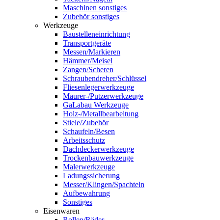
Maschinen sonstiges
Zubehör sonstiges
Werkzeuge
Baustelleneinrichtung
Transportgeräte
Messen/Markieren
Hämmer/Meisel
Zangen/Scheren
Schraubendreher/Schlüssel
Fliesenlegerwerkzeuge
Maurer-/Putzerwerkzeuge
GaLabau Werkzeuge
Holz-/Metallbearbeitung
Stiele/Zubehör
Schaufeln/Besen
Arbeitsschutz
Dachdeckerwerkzeuge
Trockenbauwerkzeuge
Malerwerkzeuge
Ladungssicherung
Messer/Klingen/Spachteln
Aufbewahrung
Sonstiges
Eisenwaren
Rollen/Räder