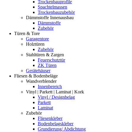
Trockenbauprofile
Spachtelmassen
Trockenbauzubehör
Dämmstoffe Innenausbau
Dämmstoffe
Zubehör
Türen & Tore
Garagentore
Holztüren
Zubehör
Stahltüren & Zargen
Feuerschutztür
ZK Türen
Gerätehäuser
Fliesen & Bodenbeläge
Wandverblender
Innenbereich
Vinyl | Parkett | Laminat | Kork
Vinyl / Designbelag
Parkett
Laminat
Zubehör
Fliesenkleber
Bodenbelagskleber
Grundierung/ Abdichtung