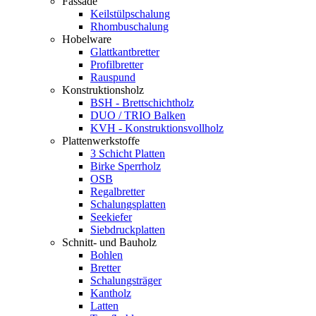
Fassade
Keilstülpschalung
Rhombuschalung
Hobelware
Glattkantbretter
Profilbretter
Rauspund
Konstruktionsholz
BSH - Brettschichtholz
DUO / TRIO Balken
KVH - Konstruktionsvollholz
Plattenwerkstoffe
3 Schicht Platten
Birke Sperrholz
OSB
Regalbretter
Schalungsplatten
Seekiefer
Siebdruckplatten
Schnitt- und Bauholz
Bohlen
Bretter
Schalungsträger
Kantholz
Latten