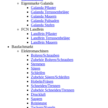
Eigenmarke Galanda
Galanda Pflaster
Galanda Terrassenbeläge
Galanda Mauern
Galanda Palisaden
Galanda Stufen
FCN Landfein
Landfein Pflaster
Landfein Terrassenbeläge
Landfein Mauern
Baufachmarkt
Elektromaschinen
Bohren/Schrauben
Zubehör Bohren/Schrauben
Stemmen
Sägen
Schleifen
Zubehör Sägen/Schleifen
Hobeln/Fräsen
Schneiden/Trennen
Zubehör Schneiden/Trennen
Druckluft
Saugen
Reinigung
Tackern/Nageln