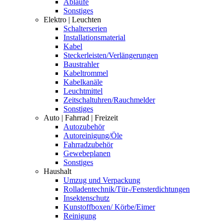
Abläufe
Sonstiges
Elektro | Leuchten
Schalterserien
Installationsmaterial
Kabel
Steckerleisten/Verlängerungen
Baustrahler
Kabeltrommel
Kabelkanäle
Leuchtmittel
Zeitschaltuhren/Rauchmelder
Sonstiges
Auto | Fahrrad | Freizeit
Autozubehör
Autoreinigung/Öle
Fahrradzubehör
Gewebeplanen
Sonstiges
Haushalt
Umzug und Verpackung
Rolladentechnik/Tür-/Fensterdichtungen
Insektenschutz
Kunstoffboxen/ Körbe/Eimer
Reinigung