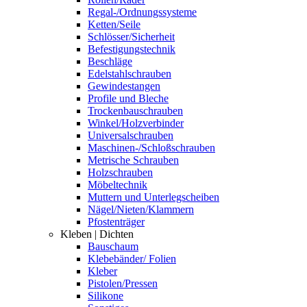
Regal-/Ordnungssysteme
Ketten/Seile
Schlösser/Sicherheit
Befestigungstechnik
Beschläge
Edelstahlschrauben
Gewindestangen
Profile und Bleche
Trockenbauschrauben
Winkel/Holzverbinder
Universalschrauben
Maschinen-/Schloßschrauben
Metrische Schrauben
Holzschrauben
Möbeltechnik
Muttern und Unterlegscheiben
Nägel/Nieten/Klammern
Pfostenträger
Kleben | Dichten
Bauschaum
Klebebänder/ Folien
Kleber
Pistolen/Pressen
Silikone