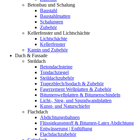
Betonbau und Schalung
Baustahl
Baustahlmatten
Schalungen
Zubehör
Kellerfenster und Lichtschächte
Lichtschächte
Kellerfenster
Kamin und Zubehör
Dach & Fassade
Steildach
Betondachsteine
Tondachziegel
Steildachzubehör
Trapezblech/Isodach & Zubehör
Faserzement Wellplatten & Zubehör
Bitumenwellplatten & Bitumenschindeln
Licht-, Steg- und Spundwandplatten
Kunst- und Naturschiefer
Flachdach
Abdichtungsbahnen
Flüssigkunststoff & Bitumen-Latex Abdichtung
Entwässerung | Entlüftung
Flachdachzubehör
Gründach