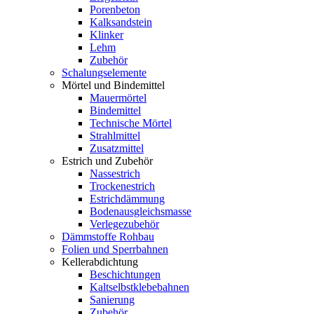
Porenbeton
Kalksandstein
Klinker
Lehm
Zubehör
Schalungselemente
Mörtel und Bindemittel
Mauermörtel
Bindemittel
Technische Mörtel
Strahlmittel
Zusatzmittel
Estrich und Zubehör
Nassestrich
Trockenestrich
Estrichdämmung
Bodenausgleichsmasse
Verlegezubehör
Dämmstoffe Rohbau
Folien und Sperrbahnen
Kellerabdichtung
Beschichtungen
Kaltselbstklebebahnen
Sanierung
Zubehör