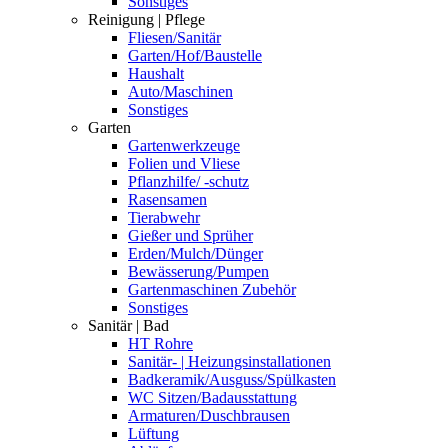
Sonstiges
Reinigung | Pflege
Fliesen/Sanitär
Garten/Hof/Baustelle
Haushalt
Auto/Maschinen
Sonstiges
Garten
Gartenwerkzeuge
Folien und Vliese
Pflanzhilfe/ -schutz
Rasensamen
Tierabwehr
Gießer und Sprüher
Erden/Mulch/Dünger
Bewässerung/Pumpen
Gartenmaschinen Zubehör
Sonstiges
Sanitär | Bad
HT Rohre
Sanitär- | Heizungsinstallationen
Badkeramik/Ausguss/Spülkasten
WC Sitzen/Badausstattung
Armaturen/Duschbrausen
Lüftung