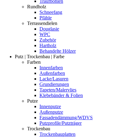
Traufbohlen
Rundholz
Schneefang
Pfähle
Terrassendielen
Douglasie
WPC
Zubehör
Hartholz
Behandelte Hölzer
Putz | Trockenbau | Farbe
Farben
Innenfarben
Außenfarben
Lacke/Lasuren
Grundierungen
Tapeten/Malervlies
Klebebänder & Folien
Putze
Innenputze
Außenputze
Fassadendämmung/WDVS
Putzprofile/Putzträger
Trockenbau
Trockenbauplatten