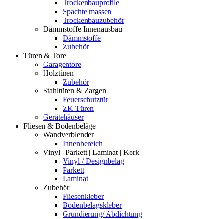
Trockenbauprofile
Spachtelmassen
Trockenbauzubehör
Dämmstoffe Innenausbau
Dämmstoffe
Zubehör
Türen & Tore
Garagentore
Holztüren
Zubehör
Stahltüren & Zargen
Feuerschutztür
ZK Türen
Gerätehäuser
Fliesen & Bodenbeläge
Wandverblender
Innenbereich
Vinyl | Parkett | Laminat | Kork
Vinyl / Designbelag
Parkett
Laminat
Zubehör
Fliesenkleber
Bodenbelagskleber
Grundierung/ Abdichtung