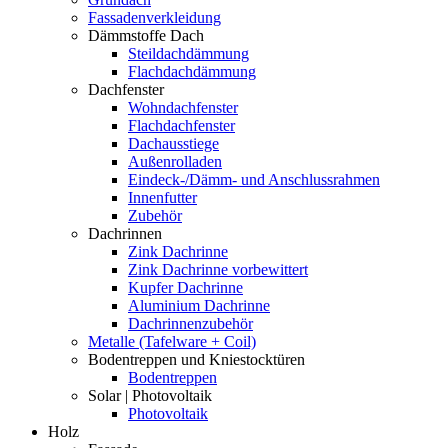
Fassadenverkleidung
Dämmstoffe Dach
Steildachdämmung
Flachdachdämmung
Dachfenster
Wohndachfenster
Flachdachfenster
Dachausstiege
Außenrolladen
Eindeck-/Dämm- und Anschlussrahmen
Innenfutter
Zubehör
Dachrinnen
Zink Dachrinne
Zink Dachrinne vorbewittert
Kupfer Dachrinne
Aluminium Dachrinne
Dachrinnenzubehör
Metalle (Tafelware + Coil)
Bodentreppen und Kniestocktüren
Bodentreppen
Solar | Photovoltaik
Photovoltaik
Holz