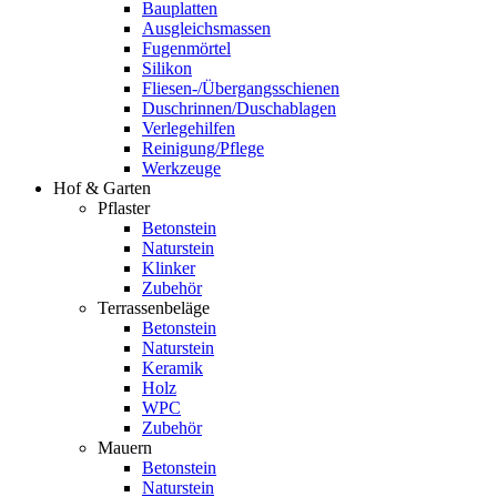
Bauplatten
Ausgleichsmassen
Fugenmörtel
Silikon
Fliesen-/Übergangsschienen
Duschrinnen/Duschablagen
Verlegehilfen
Reinigung/Pflege
Werkzeuge
Hof & Garten
Pflaster
Betonstein
Naturstein
Klinker
Zubehör
Terrassenbeläge
Betonstein
Naturstein
Keramik
Holz
WPC
Zubehör
Mauern
Betonstein
Naturstein