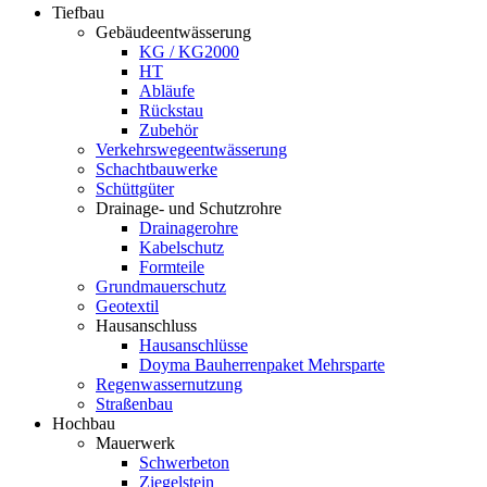
Tiefbau
Gebäudeentwässerung
KG / KG2000
HT
Abläufe
Rückstau
Zubehör
Verkehrswegeentwässerung
Schachtbauwerke
Schüttgüter
Drainage- und Schutzrohre
Drainagerohre
Kabelschutz
Formteile
Grundmauerschutz
Geotextil
Hausanschluss
Hausanschlüsse
Doyma Bauherrenpaket Mehrsparte
Regenwassernutzung
Straßenbau
Hochbau
Mauerwerk
Schwerbeton
Ziegelstein