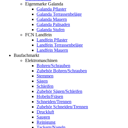
Eigenmarke Galanda
Galanda Pflaster
Galanda Terrassenbeläge
Galanda Mauern
Galanda Palisaden
Galanda Stufen
FCN Landfein
Landfein Pflaster
Landfein Terrassenbeläge
Landfein Mauern
Baufachmarkt
Elektromaschinen
Bohren/Schrauben
Zubehör Bohren/Schrauben
Stemmen
Sägen
Schleifen
Zubehör Sägen/Schleifen
Hobeln/Fräsen
Schneiden/Trennen
Zubehör Schneiden/Trennen
Druckluft
Saugen
Reinigung
Tackern/Nageln