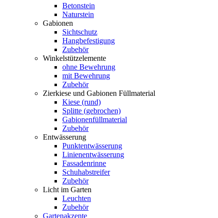
Betonstein
Naturstein
Gabionen
Sichtschutz
Hangbefestigung
Zubehör
Winkelstützelemente
ohne Bewehrung
mit Bewehrung
Zubehör
Zierkiese und Gabionen Füllmaterial
Kiese (rund)
Splitte (gebrochen)
Gabionenfüllmaterial
Zubehör
Entwässerung
Punktentwässerung
Linienentwässerung
Fassadenrinne
Schuhabstreifer
Zubehör
Licht im Garten
Leuchten
Zubehör
Gartenakzente