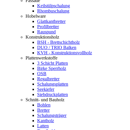
Fassade
Keilstülpschalung
Rhombuschalung
Hobelware
Glattkantbretter
Profilbretter
Rauspund
Konstruktionsholz
BSH - Brettschichtholz
DUO / TRIO Balken
KVH - Konstruktionsvollholz
Plattenwerkstoffe
3 Schicht Platten
Birke Sperrholz
OSB
Regalbretter
Schalungsplatten
Seekiefer
Siebdruckplatten
Schnitt- und Bauholz
Bohlen
Bretter
Schalungsträger
Kantholz
Latten