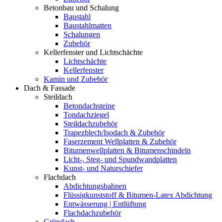
Betonbau und Schalung
Baustahl
Baustahlmatten
Schalungen
Zubehör
Kellerfenster und Lichtschächte
Lichtschächte
Kellerfenster
Kamin und Zubehör
Dach & Fassade
Steildach
Betondachsteine
Tondachziegel
Steildachzubehör
Trapezblech/Isodach & Zubehör
Faserzement Wellplatten & Zubehör
Bitumenwellplatten & Bitumenschindeln
Licht-, Steg- und Spundwandplatten
Kunst- und Naturschiefer
Flachdach
Abdichtungsbahnen
Flüssigkunststoff & Bitumen-Latex Abdichtung
Entwässerung | Entlüftung
Flachdachzubehör
Gründach