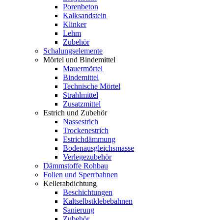
Porenbeton
Kalksandstein
Klinker
Lehm
Zubehör
Schalungselemente
Mörtel und Bindemittel
Mauermörtel
Bindemittel
Technische Mörtel
Strahlmittel
Zusatzmittel
Estrich und Zubehör
Nassestrich
Trockenestrich
Estrichdämmung
Bodenausgleichsmasse
Verlegezubehör
Dämmstoffe Rohbau
Folien und Sperrbahnen
Kellerabdichtung
Beschichtungen
Kaltselbstklebebahnen
Sanierung
Zubehör