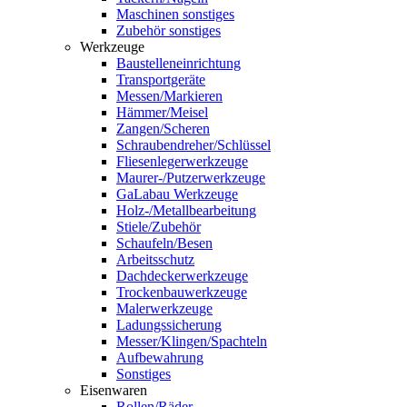
Maschinen sonstiges
Zubehör sonstiges
Werkzeuge
Baustelleneinrichtung
Transportgeräte
Messen/Markieren
Hämmer/Meisel
Zangen/Scheren
Schraubendreher/Schlüssel
Fliesenlegerwerkzeuge
Maurer-/Putzerwerkzeuge
GaLabau Werkzeuge
Holz-/Metallbearbeitung
Stiele/Zubehör
Schaufeln/Besen
Arbeitsschutz
Dachdeckerwerkzeuge
Trockenbauwerkzeuge
Malerwerkzeuge
Ladungssicherung
Messer/Klingen/Spachteln
Aufbewahrung
Sonstiges
Eisenwaren
Rollen/Räder