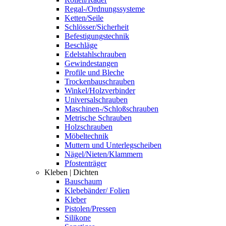
Regal-/Ordnungssysteme
Ketten/Seile
Schlösser/Sicherheit
Befestigungstechnik
Beschläge
Edelstahlschrauben
Gewindestangen
Profile und Bleche
Trockenbauschrauben
Winkel/Holzverbinder
Universalschrauben
Maschinen-/Schloßschrauben
Metrische Schrauben
Holzschrauben
Möbeltechnik
Muttern und Unterlegscheiben
Nägel/Nieten/Klammern
Pfostenträger
Kleben | Dichten
Bauschaum
Klebebänder/ Folien
Kleber
Pistolen/Pressen
Silikone