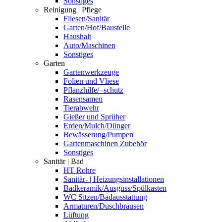
Sonstiges
Reinigung | Pflege
Fliesen/Sanitär
Garten/Hof/Baustelle
Haushalt
Auto/Maschinen
Sonstiges
Garten
Gartenwerkzeuge
Folien und Vliese
Pflanzhilfe/ -schutz
Rasensamen
Tierabwehr
Gießer und Sprüher
Erden/Mulch/Dünger
Bewässerung/Pumpen
Gartenmaschinen Zubehör
Sonstiges
Sanitär | Bad
HT Rohre
Sanitär- | Heizungsinstallationen
Badkeramik/Ausguss/Spülkasten
WC Sitzen/Badausstattung
Armaturen/Duschbrausen
Lüftung