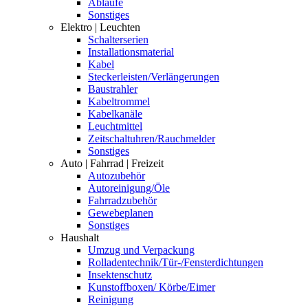
Abläufe
Sonstiges
Elektro | Leuchten
Schalterserien
Installationsmaterial
Kabel
Steckerleisten/Verlängerungen
Baustrahler
Kabeltrommel
Kabelkanäle
Leuchtmittel
Zeitschaltuhren/Rauchmelder
Sonstiges
Auto | Fahrrad | Freizeit
Autozubehör
Autoreinigung/Öle
Fahrradzubehör
Gewebeplanen
Sonstiges
Haushalt
Umzug und Verpackung
Rolladentechnik/Tür-/Fensterdichtungen
Insektenschutz
Kunstoffboxen/ Körbe/Eimer
Reinigung