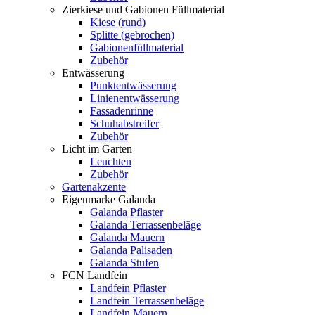
Zierkiese und Gabionen Füllmaterial
Kiese (rund)
Splitte (gebrochen)
Gabionenfüllmaterial
Zubehör
Entwässerung
Punktentwässerung
Linienentwässerung
Fassadenrinne
Schuhabstreifer
Zubehör
Licht im Garten
Leuchten
Zubehör
Gartenakzente
Eigenmarke Galanda
Galanda Pflaster
Galanda Terrassenbeläge
Galanda Mauern
Galanda Palisaden
Galanda Stufen
FCN Landfein
Landfein Pflaster
Landfein Terrassenbeläge
Landfein Mauern