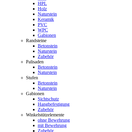
HPL
Holz
Naturstein
Keramik
PVC
WPC
Gabionen
Randsteine
Betonstein
Naturstein
Zubehör
Palisaden
Betonstein
Naturstein
Stufen
Betonstein
Naturstein
Gabionen
Sichtschutz
Hangbefestigung
Zubehör
Winkelstützelemente
ohne Bewehrung
mit Bewehrung
Zubehör