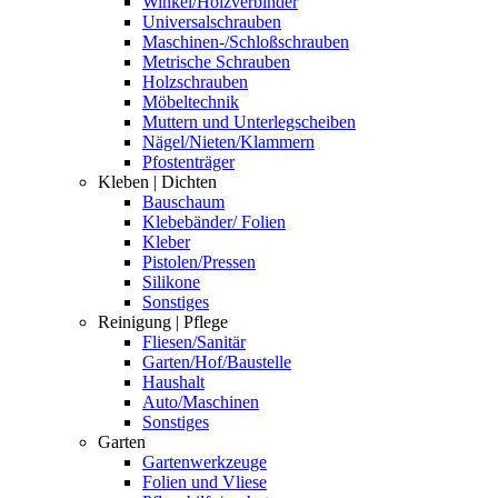
Winkel/Holzverbinder
Universalschrauben
Maschinen-/Schloßschrauben
Metrische Schrauben
Holzschrauben
Möbeltechnik
Muttern und Unterlegscheiben
Nägel/Nieten/Klammern
Pfostenträger
Kleben | Dichten
Bauschaum
Klebebänder/ Folien
Kleber
Pistolen/Pressen
Silikone
Sonstiges
Reinigung | Pflege
Fliesen/Sanitär
Garten/Hof/Baustelle
Haushalt
Auto/Maschinen
Sonstiges
Garten
Gartenwerkzeuge
Folien und Vliese