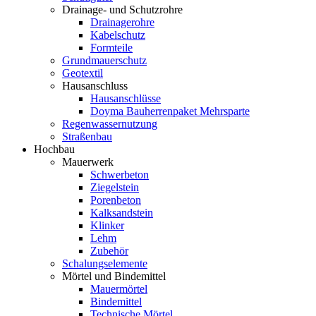
Drainage- und Schutzrohre
Drainagerohre
Kabelschutz
Formteile
Grundmauerschutz
Geotextil
Hausanschluss
Hausanschlüsse
Doyma Bauherrenpaket Mehrsparte
Regenwassernutzung
Straßenbau
Hochbau
Mauerwerk
Schwerbeton
Ziegelstein
Porenbeton
Kalksandstein
Klinker
Lehm
Zubehör
Schalungselemente
Mörtel und Bindemittel
Mauermörtel
Bindemittel
Technische Mörtel