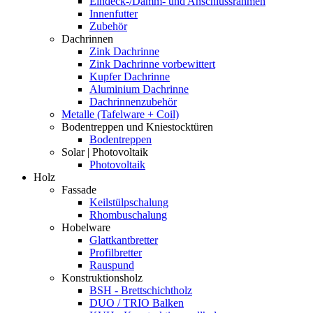
Eindeck-/Dämm- und Anschlussrahmen
Innenfutter
Zubehör
Dachrinnen
Zink Dachrinne
Zink Dachrinne vorbewittert
Kupfer Dachrinne
Aluminium Dachrinne
Dachrinnenzubehör
Metalle (Tafelware + Coil)
Bodentreppen und Kniestocktüren
Bodentreppen
Solar | Photovoltaik
Photovoltaik
Holz
Fassade
Keilstülpschalung
Rhombuschalung
Hobelware
Glattkantbretter
Profilbretter
Rauspund
Konstruktionsholz
BSH - Brettschichtholz
DUO / TRIO Balken