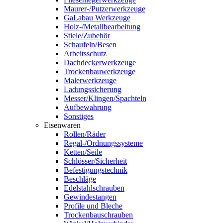
Maurer-/Putzerwerkzeuge
GaLabau Werkzeuge
Holz-/Metallbearbeitung
Stiele/Zubehör
Schaufeln/Besen
Arbeitsschutz
Dachdeckerwerkzeuge
Trockenbauwerkzeuge
Malerwerkzeuge
Ladungssicherung
Messer/Klingen/Spachteln
Aufbewahrung
Sonstiges
Eisenwaren
Rollen/Räder
Regal-/Ordnungssysteme
Ketten/Seile
Schlösser/Sicherheit
Befestigungstechnik
Beschläge
Edelstahlschrauben
Gewindestangen
Profile und Bleche
Trockenbauschrauben