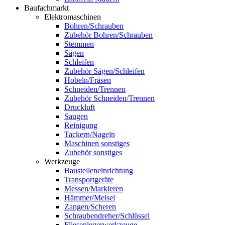
Baufachmarkt
Elektromaschinen
Bohren/Schrauben
Zubehör Bohren/Schrauben
Stemmen
Sägen
Schleifen
Zubehör Sägen/Schleifen
Hobeln/Fräsen
Schneiden/Trennen
Zubehör Schneiden/Trennen
Druckluft
Saugen
Reinigung
Tackern/Nageln
Maschinen sonstiges
Zubehör sonstiges
Werkzeuge
Baustelleneinrichtung
Transportgeräte
Messen/Markieren
Hämmer/Meisel
Zangen/Scheren
Schraubendreher/Schlüssel
Fliesenlegerwerkzeuge