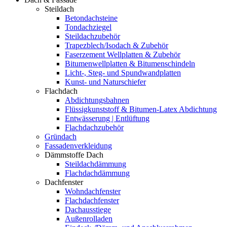
Steildach
Betondachsteine
Tondachziegel
Steildachzubehör
Trapezblech/Isodach & Zubehör
Faserzement Wellplatten & Zubehör
Bitumenwellplatten & Bitumenschindeln
Licht-, Steg- und Spundwandplatten
Kunst- und Naturschiefer
Flachdach
Abdichtungsbahnen
Flüssigkunststoff & Bitumen-Latex Abdichtung
Entwässerung | Entlüftung
Flachdachzubehör
Gründach
Fassadenverkleidung
Dämmstoffe Dach
Steildachdämmung
Flachdachdämmung
Dachfenster
Wohndachfenster
Flachdachfenster
Dachausstiege
Außenrolladen