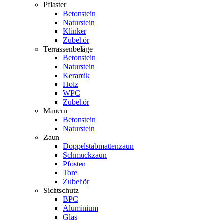
Pflaster
Betonstein
Naturstein
Klinker
Zubehör
Terrassenbeläge
Betonstein
Naturstein
Keramik
Holz
WPC
Zubehör
Mauern
Betonstein
Naturstein
Zaun
Doppelstabmattenzaun
Schmuckzaun
Pfosten
Tore
Zubehör
Sichtschutz
BPC
Aluminium
Glas