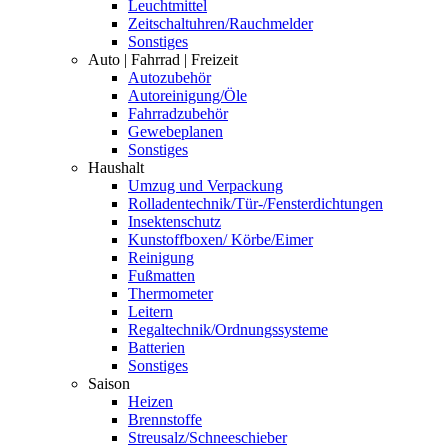
Leuchtmittel
Zeitschaltuhren/Rauchmelder
Sonstiges
Auto | Fahrrad | Freizeit
Autozubehör
Autoreinigung/Öle
Fahrradzubehör
Gewebeplanen
Sonstiges
Haushalt
Umzug und Verpackung
Rolladentechnik/Tür-/Fensterdichtungen
Insektenschutz
Kunstoffboxen/ Körbe/Eimer
Reinigung
Fußmatten
Thermometer
Leitern
Regaltechnik/Ordnungssysteme
Batterien
Sonstiges
Saison
Heizen
Brennstoffe
Streusalz/Schneeschieber