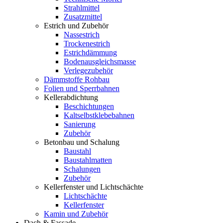
Strahlmittel
Zusatzmittel
Estrich und Zubehör
Nassestrich
Trockenestrich
Estrichdämmung
Bodenausgleichsmasse
Verlegezubehör
Dämmstoffe Rohbau
Folien und Sperrbahnen
Kellerabdichtung
Beschichtungen
Kaltselbstklebebahnen
Sanierung
Zubehör
Betonbau und Schalung
Baustahl
Baustahlmatten
Schalungen
Zubehör
Kellerfenster und Lichtschächte
Lichtschächte
Kellerfenster
Kamin und Zubehör
Dach & Fassade