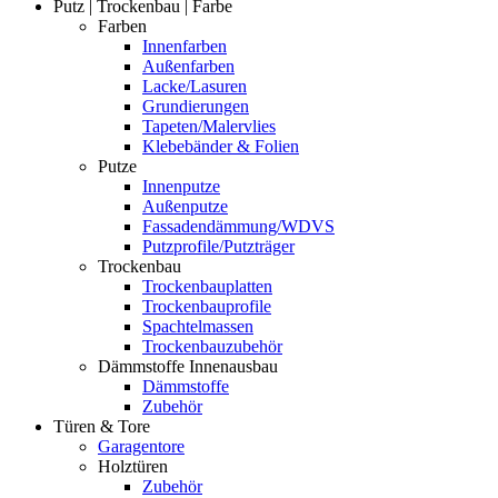
Putz | Trockenbau | Farbe
Farben
Innenfarben
Außenfarben
Lacke/Lasuren
Grundierungen
Tapeten/Malervlies
Klebebänder & Folien
Putze
Innenputze
Außenputze
Fassadendämmung/WDVS
Putzprofile/Putzträger
Trockenbau
Trockenbauplatten
Trockenbauprofile
Spachtelmassen
Trockenbauzubehör
Dämmstoffe Innenausbau
Dämmstoffe
Zubehör
Türen & Tore
Garagentore
Holztüren
Zubehör