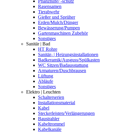
Pflanzhilfe/ -schutz
Rasensamen
Tierabwehr
Gießer und Sprüher
Erden/Mulch/Dünger
Bewässerung/Pumpen
Gartenmaschinen Zubehör
Sonstiges
Sanitär | Bad
HT Rohre
Sanitär- | Heizungsinstallationen
Badkeramik/Ausguss/Spülkasten
WC Sitzen/Badausstattung
Armaturen/Duschbrausen
Lüftung
Abläufe
Sonstiges
Elektro | Leuchten
Schalterserien
Installationsmaterial
Kabel
Steckerleisten/Verlängerungen
Baustrahler
Kabeltrommel
Kabelkanäle