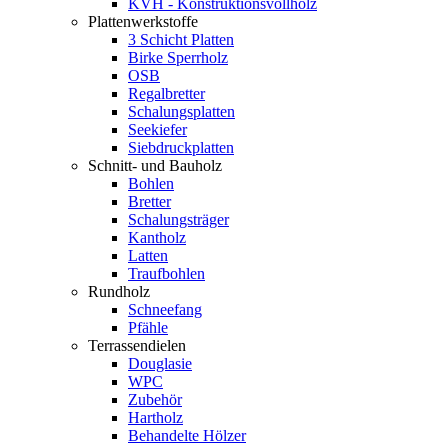
KVH - Konstruktionsvollholz
Plattenwerkstoffe
3 Schicht Platten
Birke Sperrholz
OSB
Regalbretter
Schalungsplatten
Seekiefer
Siebdruckplatten
Schnitt- und Bauholz
Bohlen
Bretter
Schalungsträger
Kantholz
Latten
Traufbohlen
Rundholz
Schneefang
Pfähle
Terrassendielen
Douglasie
WPC
Zubehör
Hartholz
Behandelte Hölzer