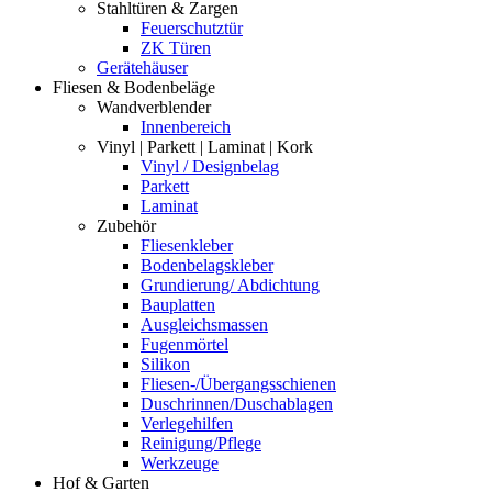
Stahltüren & Zargen
Feuerschutztür
ZK Türen
Gerätehäuser
Fliesen & Bodenbeläge
Wandverblender
Innenbereich
Vinyl | Parkett | Laminat | Kork
Vinyl / Designbelag
Parkett
Laminat
Zubehör
Fliesenkleber
Bodenbelagskleber
Grundierung/ Abdichtung
Bauplatten
Ausgleichsmassen
Fugenmörtel
Silikon
Fliesen-/Übergangsschienen
Duschrinnen/Duschablagen
Verlegehilfen
Reinigung/Pflege
Werkzeuge
Hof & Garten