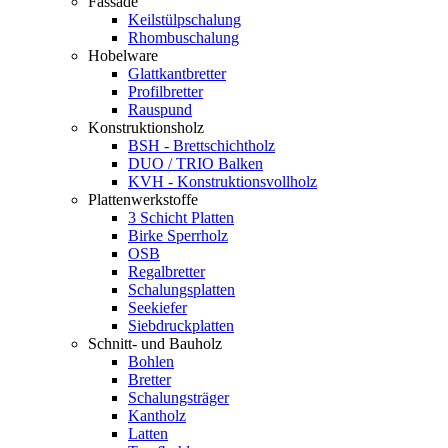
Fassade
Keilstülpschalung
Rhombuschalung
Hobelware
Glattkantbretter
Profilbretter
Rauspund
Konstruktionsholz
BSH - Brettschichtholz
DUO / TRIO Balken
KVH - Konstruktionsvollholz
Plattenwerkstoffe
3 Schicht Platten
Birke Sperrholz
OSB
Regalbretter
Schalungsplatten
Seekiefer
Siebdruckplatten
Schnitt- und Bauholz
Bohlen
Bretter
Schalungsträger
Kantholz
Latten