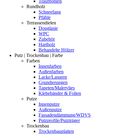
Traufbohlen
Rundholz
Schneefang
Pfähle
Terrassendielen
Douglasie
WPC
Zubehör
Hartholz
Behandelte Hölzer
Putz | Trockenbau | Farbe
Farben
Innenfarben
Außenfarben
Lacke/Lasuren
Grundierungen
Tapeten/Malervlies
Klebebänder & Folien
Putze
Innenputze
Außenputze
Fassadendämmung/WDVS
Putzprofile/Putzträger
Trockenbau
Trockenbauplatten