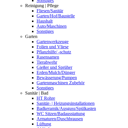
Sonstiges
Reinigung | Pflege
Fliesen/Sanitär
Garten/Hof/Baustelle
Haushalt
Auto/Maschinen
Sonstiges
Garten
Gartenwerkzeuge
Folien und Vliese
Pflanzhilfe/ -schutz
Rasensamen
Tierabwehr
Gießer und Sprüher
Erden/Mulch/Dünger
Bewässerung/Pumpen
Gartenmaschinen Zubehör
Sonstiges
Sanitär | Bad
HT Rohre
Sanitär- | Heizungsinstallationen
Badkeramik/Ausguss/Spülkasten
WC Sitzen/Badausstattung
Armaturen/Duschbrausen
Lüftung