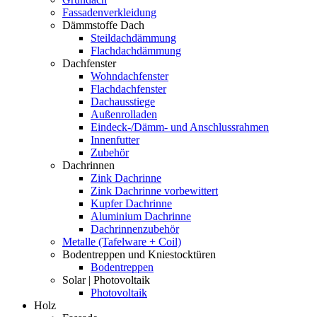
Fassadenverkleidung
Dämmstoffe Dach
Steildachdämmung
Flachdachdämmung
Dachfenster
Wohndachfenster
Flachdachfenster
Dachausstiege
Außenrolladen
Eindeck-/Dämm- und Anschlussrahmen
Innenfutter
Zubehör
Dachrinnen
Zink Dachrinne
Zink Dachrinne vorbewittert
Kupfer Dachrinne
Aluminium Dachrinne
Dachrinnenzubehör
Metalle (Tafelware + Coil)
Bodentreppen und Kniestocktüren
Bodentreppen
Solar | Photovoltaik
Photovoltaik
Holz