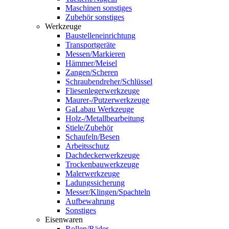
Maschinen sonstiges
Zubehör sonstiges
Werkzeuge
Baustelleneinrichtung
Transportgeräte
Messen/Markieren
Hämmer/Meisel
Zangen/Scheren
Schraubendreher/Schlüssel
Fliesenlegerwerkzeuge
Maurer-/Putzerwerkzeuge
GaLabau Werkzeuge
Holz-/Metallbearbeitung
Stiele/Zubehör
Schaufeln/Besen
Arbeitsschutz
Dachdeckerwerkzeuge
Trockenbauwerkzeuge
Malerwerkzeuge
Ladungssicherung
Messer/Klingen/Spachteln
Aufbewahrung
Sonstiges
Eisenwaren
Rollen/Räder