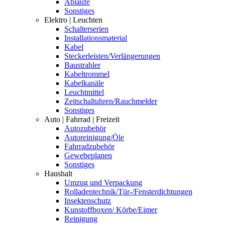
Abläufe
Sonstiges
Elektro | Leuchten
Schalterserien
Installationsmaterial
Kabel
Steckerleisten/Verlängerungen
Baustrahler
Kabeltrommel
Kabelkanäle
Leuchtmittel
Zeitschaltuhren/Rauchmelder
Sonstiges
Auto | Fahrrad | Freizeit
Autozubehör
Autoreinigung/Öle
Fahrradzubehör
Gewebeplanen
Sonstiges
Haushalt
Umzug und Verpackung
Rolladentechnik/Tür-/Fensterdichtungen
Insektenschutz
Kunstoffboxen/ Körbe/Eimer
Reinigung