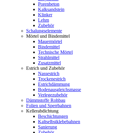
Porenbeton
Kalksandstein
Klinker
Lehm
Zubehör
Schalungselemente
Mörtel und Bindemittel
Mauermörtel
Bindemittel
Technische Mörtel
Strahlmittel
Zusatzmittel
Estrich und Zubehör
Nassestrich
Trockenestrich
Estrichdämmung
Bodenausgleichsmasse
Verlegezubehör
Dämmstoffe Rohbau
Folien und Sperrbahnen
Kellerabdichtung
Beschichtungen
Kaltselbstklebebahnen
Sanierung
Zubehör