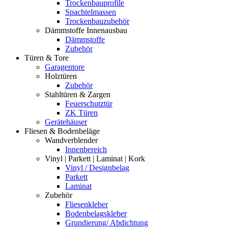
Trockenbauprofile
Spachtelmassen
Trockenbauzubehör
Dämmstoffe Innenausbau
Dämmstoffe
Zubehör
Türen & Tore
Garagentore
Holztüren
Zubehör
Stahltüren & Zargen
Feuerschutztür
ZK Türen
Gerätehäuser
Fliesen & Bodenbeläge
Wandverblender
Innenbereich
Vinyl | Parkett | Laminat | Kork
Vinyl / Designbelag
Parkett
Laminat
Zubehör
Fliesenkleber
Bodenbelagskleber
Grundierung/ Abdichtung