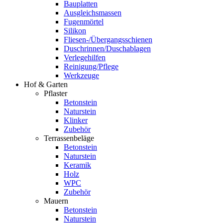
Bauplatten
Ausgleichsmassen
Fugenmörtel
Silikon
Fliesen-/Übergangsschienen
Duschrinnen/Duschablagen
Verlegehilfen
Reinigung/Pflege
Werkzeuge
Hof & Garten
Pflaster
Betonstein
Naturstein
Klinker
Zubehör
Terrassenbeläge
Betonstein
Naturstein
Keramik
Holz
WPC
Zubehör
Mauern
Betonstein
Naturstein