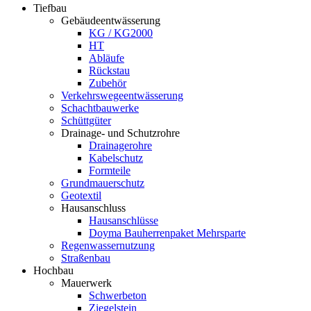
Tiefbau
Gebäudeentwässerung
KG / KG2000
HT
Abläufe
Rückstau
Zubehör
Verkehrswegeentwässerung
Schachtbauwerke
Schüttgüter
Drainage- und Schutzrohre
Drainagerohre
Kabelschutz
Formteile
Grundmauerschutz
Geotextil
Hausanschluss
Hausanschlüsse
Doyma Bauherrenpaket Mehrsparte
Regenwassernutzung
Straßenbau
Hochbau
Mauerwerk
Schwerbeton
Ziegelstein