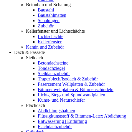
Betonbau und Schalung
Baustahl
Baustahlmatten
Schalungen
Zubehör
Kellerfenster und Lichtschächte
Lichtschächte
Kellerfenster
Kamin und Zubehör
Dach & Fassade
Steildach
Betondachsteine
Tondachziegel
Steildachzubehör
Trapezblech/Isodach & Zubehör
Faserzement Wellplatten & Zubehör
Bitumenwellplatten & Bitumenschindeln
Licht-, Steg- und Spundwandplatten
Kunst- und Naturschiefer
Flachdach
Abdichtungsbahnen
Flüssigkunststoff & Bitumen-Latex Abdichtung
Entwässerung | Entlüftung
Flachdachzubehör
Gründach