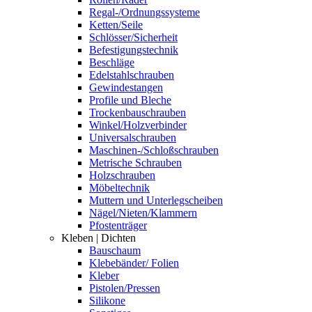
Regal-/Ordnungssysteme
Ketten/Seile
Schlösser/Sicherheit
Befestigungstechnik
Beschläge
Edelstahlschrauben
Gewindestangen
Profile und Bleche
Trockenbauschrauben
Winkel/Holzverbinder
Universalschrauben
Maschinen-/Schloßschrauben
Metrische Schrauben
Holzschrauben
Möbeltechnik
Muttern und Unterlegscheiben
Nägel/Nieten/Klammern
Pfostenträger
Kleben | Dichten
Bauschaum
Klebebänder/ Folien
Kleber
Pistolen/Pressen
Silikone