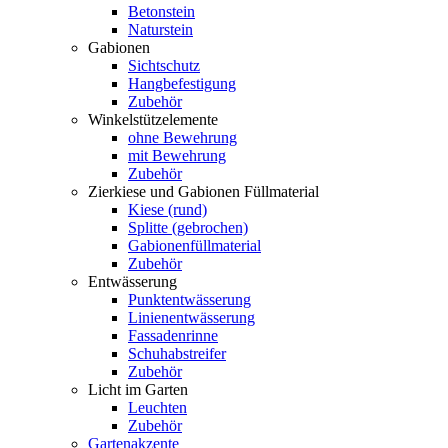
Betonstein
Naturstein
Gabionen
Sichtschutz
Hangbefestigung
Zubehör
Winkelstützelemente
ohne Bewehrung
mit Bewehrung
Zubehör
Zierkiese und Gabionen Füllmaterial
Kiese (rund)
Splitte (gebrochen)
Gabionenfüllmaterial
Zubehör
Entwässerung
Punktentwässerung
Linienentwässerung
Fassadenrinne
Schuhabstreifer
Zubehör
Licht im Garten
Leuchten
Zubehör
Gartenakzente