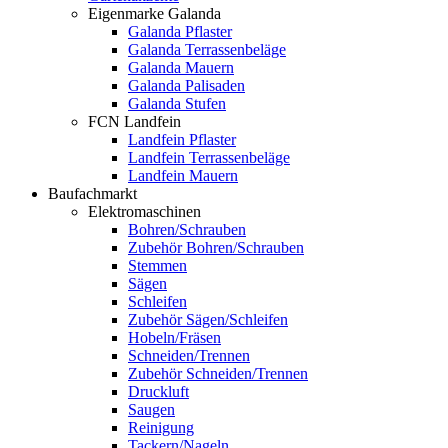
Eigenmarke Galanda
Galanda Pflaster
Galanda Terrassenbeläge
Galanda Mauern
Galanda Palisaden
Galanda Stufen
FCN Landfein
Landfein Pflaster
Landfein Terrassenbeläge
Landfein Mauern
Baufachmarkt
Elektromaschinen
Bohren/Schrauben
Zubehör Bohren/Schrauben
Stemmen
Sägen
Schleifen
Zubehör Sägen/Schleifen
Hobeln/Fräsen
Schneiden/Trennen
Zubehör Schneiden/Trennen
Druckluft
Saugen
Reinigung
Tackern/Nageln