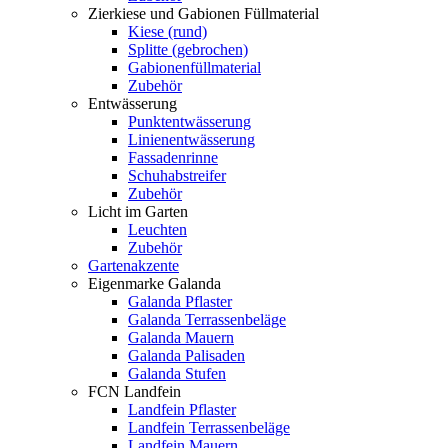
Zierkiese und Gabionen Füllmaterial
Kiese (rund)
Splitte (gebrochen)
Gabionenfüllmaterial
Zubehör
Entwässerung
Punktentwässerung
Linienentwässerung
Fassadenrinne
Schuhabstreifer
Zubehör
Licht im Garten
Leuchten
Zubehör
Gartenakzente
Eigenmarke Galanda
Galanda Pflaster
Galanda Terrassenbeläge
Galanda Mauern
Galanda Palisaden
Galanda Stufen
FCN Landfein
Landfein Pflaster
Landfein Terrassenbeläge
Landfein Mauern