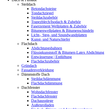
Steildach
Betondachsteine
Tondachziegel
Steildachzubehör
Trapezblech/Isodach & Zubehör
Faserzement Wellplatten & Zubehör
Bitumenwellplatten & Bitumenschindeln
Licht-, Steg- und Spundwandplatten
Kunst- und Naturschiefer
Flachdach
Abdichtungsbahnen
Flüssigkunststoff & Bitumen-Latex Abdichtung
Entwässerung | Entlüftung
Flachdachzubehör
Gründach
Fassadenverkleidung
Dämmstoffe Dach
Steildachdämmung
Flachdachdämmung
Dachfenster
Wohndachfenster
Flachdachfenster
Dachausstiege
Außenrolladen