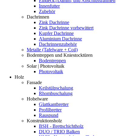
Eindeck-/Dämm- und Anschlussrahmen
Innenfutter
Zubehör
Dachrinnen
Zink Dachrinne
Zink Dachrinne vorbewittert
Kupfer Dachrinne
Aluminium Dachrinne
Dachrinnenzubehör
Metalle (Tafelware + Coil)
Bodentreppen und Kniestocktüren
Bodentreppen
Solar | Photovoltaik
Photovoltaik
Holz
Fassade
Keilstülpschalung
Rhombuschalung
Hobelware
Glattkantbretter
Profilbretter
Rauspund
Konstruktionsholz
BSH - Brettschichtholz
DUO / TRIO Balken