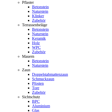
Pflaster
Betonstein
Naturstein
Klinker
Zubehör
Terrassenbeläge
Betonstein
Naturstein
Keramik
Holz
WPC
Zubehör
Mauern
Betonstein
Naturstein
Zaun
Doppelstabmattenzaun
Schmuckzaun
Pfosten
Tore
Zubehör
Sichtschutz
BPC
Aluminium
Glas