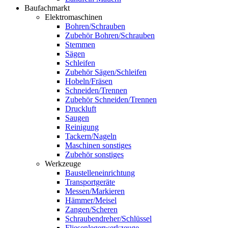
Baufachmarkt
Elektromaschinen
Bohren/Schrauben
Zubehör Bohren/Schrauben
Stemmen
Sägen
Schleifen
Zubehör Sägen/Schleifen
Hobeln/Fräsen
Schneiden/Trennen
Zubehör Schneiden/Trennen
Druckluft
Saugen
Reinigung
Tackern/Nageln
Maschinen sonstiges
Zubehör sonstiges
Werkzeuge
Baustelleneinrichtung
Transportgeräte
Messen/Markieren
Hämmer/Meisel
Zangen/Scheren
Schraubendreher/Schlüssel
Fliesenlegerwerkzeuge