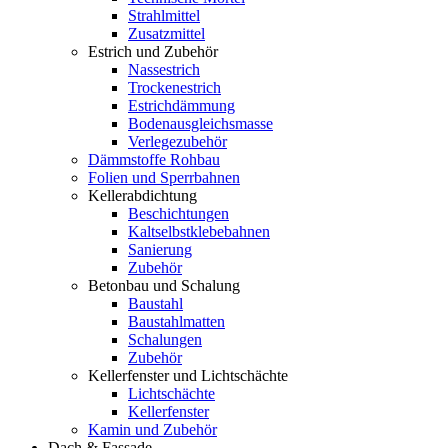
Strahlmittel
Zusatzmittel
Estrich und Zubehör
Nassestrich
Trockenestrich
Estrichdämmung
Bodenausgleichsmasse
Verlegezubehör
Dämmstoffe Rohbau
Folien und Sperrbahnen
Kellerabdichtung
Beschichtungen
Kaltselbstklebebahnen
Sanierung
Zubehör
Betonbau und Schalung
Baustahl
Baustahlmatten
Schalungen
Zubehör
Kellerfenster und Lichtschächte
Lichtschächte
Kellerfenster
Kamin und Zubehör
Dach & Fassade