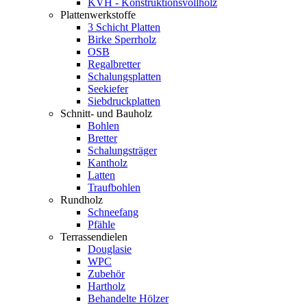
KVH - Konstruktionsvollholz
Plattenwerkstoffe
3 Schicht Platten
Birke Sperrholz
OSB
Regalbretter
Schalungsplatten
Seekiefer
Siebdruckplatten
Schnitt- und Bauholz
Bohlen
Bretter
Schalungsträger
Kantholz
Latten
Traufbohlen
Rundholz
Schneefang
Pfähle
Terrassendielen
Douglasie
WPC
Zubehör
Hartholz
Behandelte Hölzer