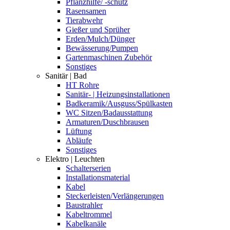
Pflanzhilfe/ -schutz
Rasensamen
Tierabwehr
Gießer und Sprüher
Erden/Mulch/Dünger
Bewässerung/Pumpen
Gartenmaschinen Zubehör
Sonstiges
Sanitär | Bad
HT Rohre
Sanitär- | Heizungsinstallationen
Badkeramik/Ausguss/Spülkasten
WC Sitzen/Badausstattung
Armaturen/Duschbrausen
Lüftung
Abläufe
Sonstiges
Elektro | Leuchten
Schalterserien
Installationsmaterial
Kabel
Steckerleisten/Verlängerungen
Baustrahler
Kabeltrommel
Kabelkanäle