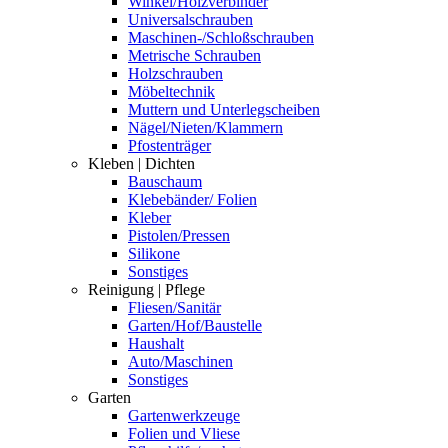
Winkel/Holzverbinder
Universalschrauben
Maschinen-/Schloßschrauben
Metrische Schrauben
Holzschrauben
Möbeltechnik
Muttern und Unterlegscheiben
Nägel/Nieten/Klammern
Pfostenträger
Kleben | Dichten
Bauschaum
Klebebänder/ Folien
Kleber
Pistolen/Pressen
Silikone
Sonstiges
Reinigung | Pflege
Fliesen/Sanitär
Garten/Hof/Baustelle
Haushalt
Auto/Maschinen
Sonstiges
Garten
Gartenwerkzeuge
Folien und Vliese