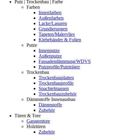
Putz | Trockenbau | Farbe
Farben
Innenfarben
Außenfarben
Lacke/Lasuren
Grundierungen
Tapeten/Malervlies
Klebebänder & Folien
Putze
Innenputze
Außenputze
Fassadendämmung/WDVS
Putzprofile/Putzträger
Trockenbau
Trockenbauplatten
Trockenbauprofile
Spachtelmassen
Trockenbauzubehör
Dämmstoffe Innenausbau
Dämmstoffe
Zubehör
Türen & Tore
Garagentore
Holztüren
Zubehör