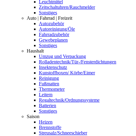
Leuchtmittel
Zeitschaltuhren/Rauchmelder
Sonstiges
Auto | Fahrrad | Freizeit
Autozubehör
Autoreinigung/Öle
Fahrradzubehör
Gewebeplanen
Sonstiges
Haushalt
Umzug und Verpackung
Rolladentechnik/Tür-/Fensterdichtungen
Insektenschutz
Kunstoffboxen/ Körbe/Eimer
Reinigung
Fußmatten
Thermometer
Leitern
Regaltechnik/Ordnungssysteme
Batterien
Sonstiges
Saison
Heizen
Brennstoffe
Streusalz/Schneeschieber