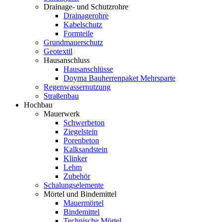
Drainage- und Schutzrohre
Drainagerohre
Kabelschutz
Formteile
Grundmauerschutz
Geotextil
Hausanschluss
Hausanschlüsse
Doyma Bauherrenpaket Mehrsparte
Regenwassernutzung
Straßenbau
Hochbau
Mauerwerk
Schwerbeton
Ziegelstein
Porenbeton
Kalksandstein
Klinker
Lehm
Zubehör
Schalungselemente
Mörtel und Bindemittel
Mauermörtel
Bindemittel
Technische Mörtel