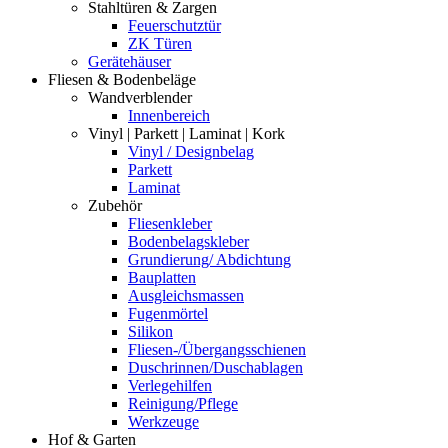
Stahltüren & Zargen
Feuerschutztür
ZK Türen
Gerätehäuser
Fliesen & Bodenbeläge
Wandverblender
Innenbereich
Vinyl | Parkett | Laminat | Kork
Vinyl / Designbelag
Parkett
Laminat
Zubehör
Fliesenkleber
Bodenbelagskleber
Grundierung/ Abdichtung
Bauplatten
Ausgleichsmassen
Fugenmörtel
Silikon
Fliesen-/Übergangsschienen
Duschrinnen/Duschablagen
Verlegehilfen
Reinigung/Pflege
Werkzeuge
Hof & Garten