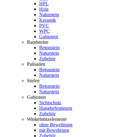
HPL
Holz
Naturstein
Keramik
PVC
WPC
Gabionen
Randsteine
Betonstein
Naturstein
Zubehör
Palisaden
Betonstein
Naturstein
Stufen
Betonstein
Naturstein
Gabionen
Sichtschutz
Hangbefestigung
Zubehör
Winkelstützelemente
ohne Bewehrung
mit Bewehrung
Zubehör