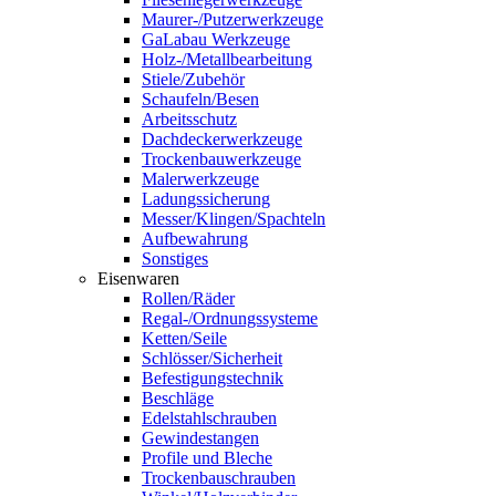
Maurer-/Putzerwerkzeuge
GaLabau Werkzeuge
Holz-/Metallbearbeitung
Stiele/Zubehör
Schaufeln/Besen
Arbeitsschutz
Dachdeckerwerkzeuge
Trockenbauwerkzeuge
Malerwerkzeuge
Ladungssicherung
Messer/Klingen/Spachteln
Aufbewahrung
Sonstiges
Eisenwaren
Rollen/Räder
Regal-/Ordnungssysteme
Ketten/Seile
Schlösser/Sicherheit
Befestigungstechnik
Beschläge
Edelstahlschrauben
Gewindestangen
Profile und Bleche
Trockenbauschrauben