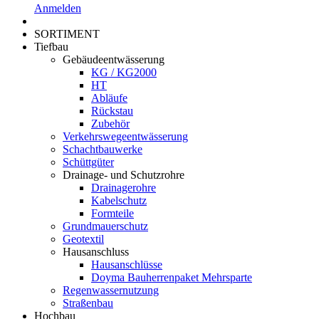
Anmelden
SORTIMENT
Tiefbau
Gebäudeentwässerung
KG / KG2000
HT
Abläufe
Rückstau
Zubehör
Verkehrswegeentwässerung
Schachtbauwerke
Schüttgüter
Drainage- und Schutzrohre
Drainagerohre
Kabelschutz
Formteile
Grundmauerschutz
Geotextil
Hausanschluss
Hausanschlüsse
Doyma Bauherrenpaket Mehrsparte
Regenwassernutzung
Straßenbau
Hochbau