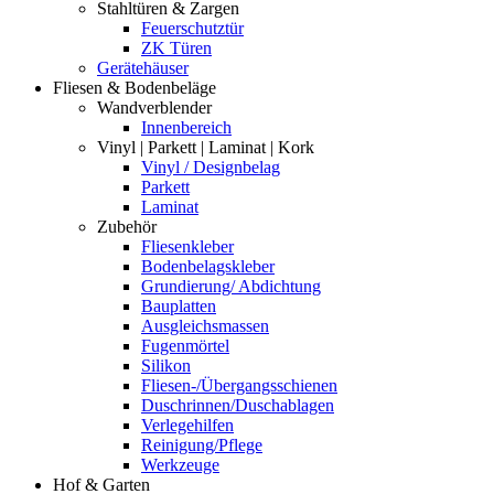
Stahltüren & Zargen
Feuerschutztür
ZK Türen
Gerätehäuser
Fliesen & Bodenbeläge
Wandverblender
Innenbereich
Vinyl | Parkett | Laminat | Kork
Vinyl / Designbelag
Parkett
Laminat
Zubehör
Fliesenkleber
Bodenbelagskleber
Grundierung/ Abdichtung
Bauplatten
Ausgleichsmassen
Fugenmörtel
Silikon
Fliesen-/Übergangsschienen
Duschrinnen/Duschablagen
Verlegehilfen
Reinigung/Pflege
Werkzeuge
Hof & Garten