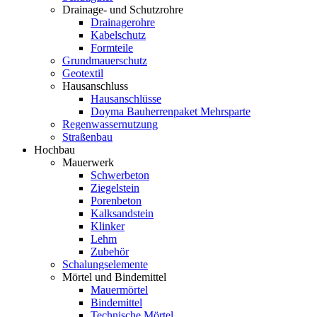
Drainage- und Schutzrohre
Drainagerohre
Kabelschutz
Formteile
Grundmauerschutz
Geotextil
Hausanschluss
Hausanschlüsse
Doyma Bauherrenpaket Mehrsparte
Regenwassernutzung
Straßenbau
Hochbau
Mauerwerk
Schwerbeton
Ziegelstein
Porenbeton
Kalksandstein
Klinker
Lehm
Zubehör
Schalungselemente
Mörtel und Bindemittel
Mauermörtel
Bindemittel
Technische Mörtel