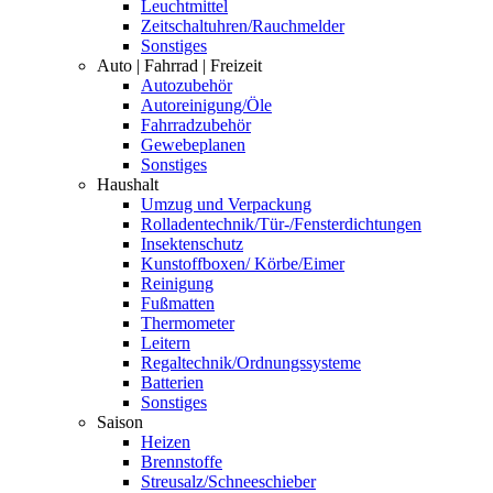
Leuchtmittel
Zeitschaltuhren/Rauchmelder
Sonstiges
Auto | Fahrrad | Freizeit
Autozubehör
Autoreinigung/Öle
Fahrradzubehör
Gewebeplanen
Sonstiges
Haushalt
Umzug und Verpackung
Rolladentechnik/Tür-/Fensterdichtungen
Insektenschutz
Kunstoffboxen/ Körbe/Eimer
Reinigung
Fußmatten
Thermometer
Leitern
Regaltechnik/Ordnungssysteme
Batterien
Sonstiges
Saison
Heizen
Brennstoffe
Streusalz/Schneeschieber