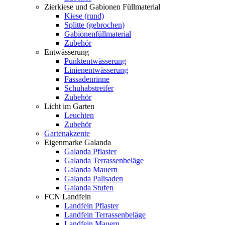
Zierkiese und Gabionen Füllmaterial
Kiese (rund)
Splitte (gebrochen)
Gabionenfüllmaterial
Zubehör
Entwässerung
Punktentwässerung
Linienentwässerung
Fassadenrinne
Schuhabstreifer
Zubehör
Licht im Garten
Leuchten
Zubehör
Gartenakzente
Eigenmarke Galanda
Galanda Pflaster
Galanda Terrassenbeläge
Galanda Mauern
Galanda Palisaden
Galanda Stufen
FCN Landfein
Landfein Pflaster
Landfein Terrassenbeläge
Landfein Mauern