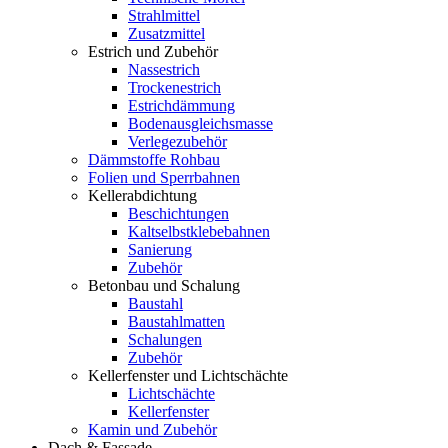
Strahlmittel
Zusatzmittel
Estrich und Zubehör
Nassestrich
Trockenestrich
Estrichdämmung
Bodenausgleichsmasse
Verlegezubehör
Dämmstoffe Rohbau
Folien und Sperrbahnen
Kellerabdichtung
Beschichtungen
Kaltselbstklebebahnen
Sanierung
Zubehör
Betonbau und Schalung
Baustahl
Baustahlmatten
Schalungen
Zubehör
Kellerfenster und Lichtschächte
Lichtschächte
Kellerfenster
Kamin und Zubehör
Dach & Fassade