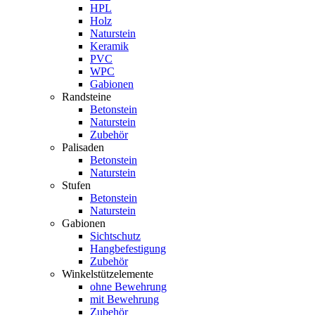
HPL
Holz
Naturstein
Keramik
PVC
WPC
Gabionen
Randsteine
Betonstein
Naturstein
Zubehör
Palisaden
Betonstein
Naturstein
Stufen
Betonstein
Naturstein
Gabionen
Sichtschutz
Hangbefestigung
Zubehör
Winkelstützelemente
ohne Bewehrung
mit Bewehrung
Zubehör