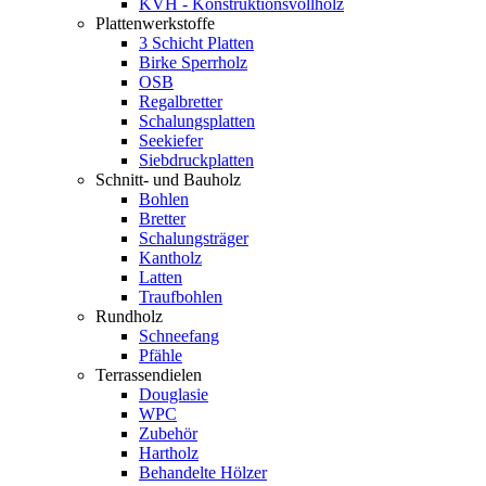
KVH - Konstruktionsvollholz
Plattenwerkstoffe
3 Schicht Platten
Birke Sperrholz
OSB
Regalbretter
Schalungsplatten
Seekiefer
Siebdruckplatten
Schnitt- und Bauholz
Bohlen
Bretter
Schalungsträger
Kantholz
Latten
Traufbohlen
Rundholz
Schneefang
Pfähle
Terrassendielen
Douglasie
WPC
Zubehör
Hartholz
Behandelte Hölzer