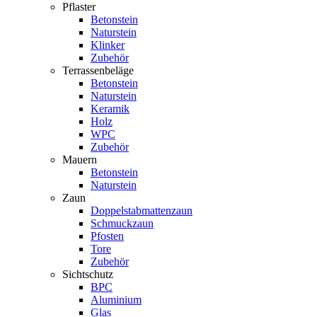
Pflaster
Betonstein
Naturstein
Klinker
Zubehör
Terrassenbeläge
Betonstein
Naturstein
Keramik
Holz
WPC
Zubehör
Mauern
Betonstein
Naturstein
Zaun
Doppelstabmattenzaun
Schmuckzaun
Pfosten
Tore
Zubehör
Sichtschutz
BPC
Aluminium
Glas