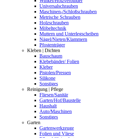
Winkel/Holzverbinder
Universalschrauben
Maschinen-/Schloßschrauben
Metrische Schrauben
Holzschrauben
Möbeltechnik
Muttern und Unterlegscheiben
Nägel/Nieten/Klammern
Pfostenträger
Kleben | Dichten
Bauschaum
Klebebänder/ Folien
Kleber
Pistolen/Pressen
Silikone
Sonstiges
Reinigung | Pflege
Fliesen/Sanitär
Garten/Hof/Baustelle
Haushalt
Auto/Maschinen
Sonstiges
Garten
Gartenwerkzeuge
Folien und Vliese