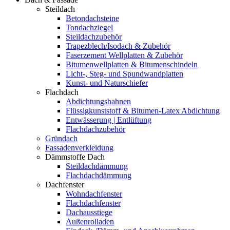
Steildach
Betondachsteine
Tondachziegel
Steildachzubehör
Trapezblech/Isodach & Zubehör
Faserzement Wellplatten & Zubehör
Bitumenwellplatten & Bitumenschindeln
Licht-, Steg- und Spundwandplatten
Kunst- und Naturschiefer
Flachdach
Abdichtungsbahnen
Flüssigkunststoff & Bitumen-Latex Abdichtung
Entwässerung | Entlüftung
Flachdachzubehör
Gründach
Fassadenverkleidung
Dämmstoffe Dach
Steildachdämmung
Flachdachdämmung
Dachfenster
Wohndachfenster
Flachdachfenster
Dachausstiege
Außenrolladen