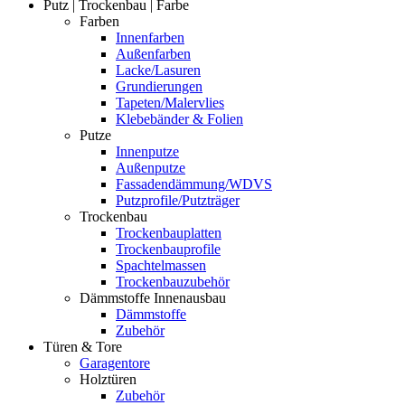
Putz | Trockenbau | Farbe
Farben
Innenfarben
Außenfarben
Lacke/Lasuren
Grundierungen
Tapeten/Malervlies
Klebebänder & Folien
Putze
Innenputze
Außenputze
Fassadendämmung/WDVS
Putzprofile/Putzträger
Trockenbau
Trockenbauplatten
Trockenbauprofile
Spachtelmassen
Trockenbauzubehör
Dämmstoffe Innenausbau
Dämmstoffe
Zubehör
Türen & Tore
Garagentore
Holztüren
Zubehör