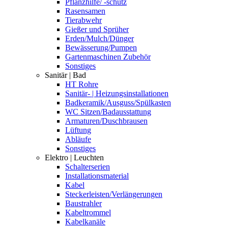
Pflanzhilfe/ -schutz
Rasensamen
Tierabwehr
Gießer und Sprüher
Erden/Mulch/Dünger
Bewässerung/Pumpen
Gartenmaschinen Zubehör
Sonstiges
Sanitär | Bad
HT Rohre
Sanitär- | Heizungsinstallationen
Badkeramik/Ausguss/Spülkasten
WC Sitzen/Badausstattung
Armaturen/Duschbrausen
Lüftung
Abläufe
Sonstiges
Elektro | Leuchten
Schalterserien
Installationsmaterial
Kabel
Steckerleisten/Verlängerungen
Baustrahler
Kabeltrommel
Kabelkanäle