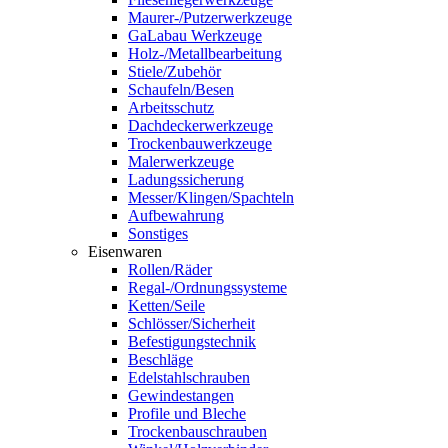
Maurer-/Putzerwerkzeuge
GaLabau Werkzeuge
Holz-/Metallbearbeitung
Stiele/Zubehör
Schaufeln/Besen
Arbeitsschutz
Dachdeckerwerkzeuge
Trockenbauwerkzeuge
Malerwerkzeuge
Ladungssicherung
Messer/Klingen/Spachteln
Aufbewahrung
Sonstiges
Eisenwaren
Rollen/Räder
Regal-/Ordnungssysteme
Ketten/Seile
Schlösser/Sicherheit
Befestigungstechnik
Beschläge
Edelstahlschrauben
Gewindestangen
Profile und Bleche
Trockenbauschrauben