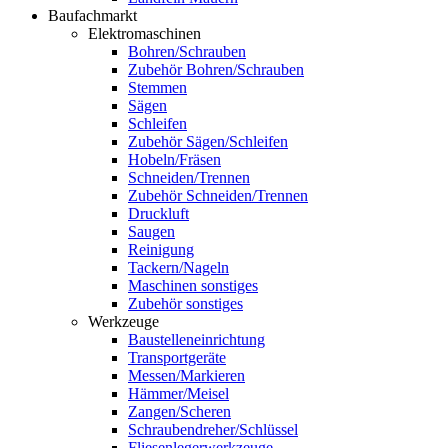
Baufachmarkt
Elektromaschinen
Bohren/Schrauben
Zubehör Bohren/Schrauben
Stemmen
Sägen
Schleifen
Zubehör Sägen/Schleifen
Hobeln/Fräsen
Schneiden/Trennen
Zubehör Schneiden/Trennen
Druckluft
Saugen
Reinigung
Tackern/Nageln
Maschinen sonstiges
Zubehör sonstiges
Werkzeuge
Baustelleneinrichtung
Transportgeräte
Messen/Markieren
Hämmer/Meisel
Zangen/Scheren
Schraubendreher/Schlüssel
Fliesenlegerwerkzeuge