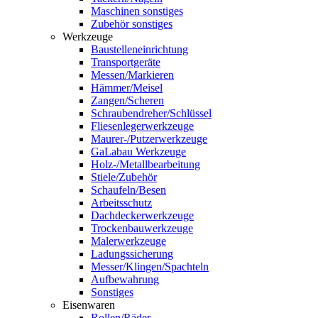
Maschinen sonstiges
Zubehör sonstiges
Werkzeuge
Baustelleneinrichtung
Transportgeräte
Messen/Markieren
Hämmer/Meisel
Zangen/Scheren
Schraubendreher/Schlüssel
Fliesenlegerwerkzeuge
Maurer-/Putzerwerkzeuge
GaLabau Werkzeuge
Holz-/Metallbearbeitung
Stiele/Zubehör
Schaufeln/Besen
Arbeitsschutz
Dachdeckerwerkzeuge
Trockenbauwerkzeuge
Malerwerkzeuge
Ladungssicherung
Messer/Klingen/Spachteln
Aufbewahrung
Sonstiges
Eisenwaren
Rollen/Räder