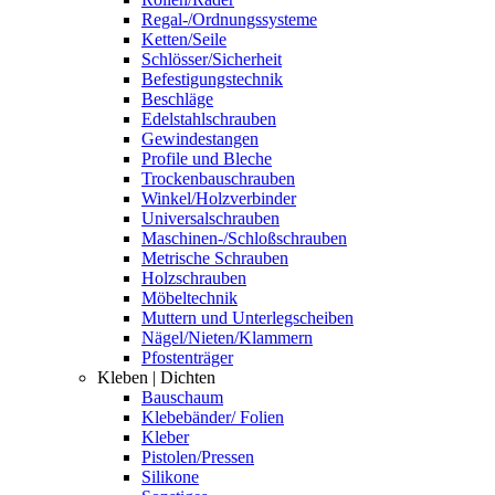
Regal-/Ordnungssysteme
Ketten/Seile
Schlösser/Sicherheit
Befestigungstechnik
Beschläge
Edelstahlschrauben
Gewindestangen
Profile und Bleche
Trockenbauschrauben
Winkel/Holzverbinder
Universalschrauben
Maschinen-/Schloßschrauben
Metrische Schrauben
Holzschrauben
Möbeltechnik
Muttern und Unterlegscheiben
Nägel/Nieten/Klammern
Pfostenträger
Kleben | Dichten
Bauschaum
Klebebänder/ Folien
Kleber
Pistolen/Pressen
Silikone