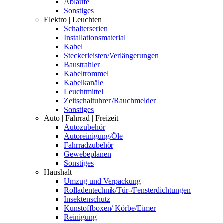
Abläufe
Sonstiges
Elektro | Leuchten
Schalterserien
Installationsmaterial
Kabel
Steckerleisten/Verlängerungen
Baustrahler
Kabeltrommel
Kabelkanäle
Leuchtmittel
Zeitschaltuhren/Rauchmelder
Sonstiges
Auto | Fahrrad | Freizeit
Autozubehör
Autoreinigung/Öle
Fahrradzubehör
Gewebeplanen
Sonstiges
Haushalt
Umzug und Verpackung
Rolladentechnik/Tür-/Fensterdichtungen
Insektenschutz
Kunstoffboxen/ Körbe/Eimer
Reinigung