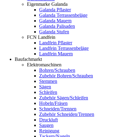
Eigenmarke Galanda
Galanda Pflaster
Galanda Terrassenbeläge
Galanda Mauern
Galanda Palisaden
Galanda Stufen
FCN Landfein
Landfein Pflaster
Landfein Terrassenbeläge
Landfein Mauern
Baufachmarkt
Elektromaschinen
Bohren/Schrauben
Zubehör Bohren/Schrauben
Stemmen
Sägen
Schleifen
Zubehör Sägen/Schleifen
Hobeln/Fräsen
Schneiden/Trennen
Zubehör Schneiden/Trennen
Druckluft
Saugen
Reinigung
Tackern/Nageln