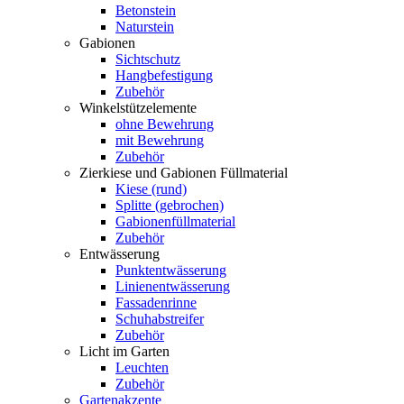
Betonstein
Naturstein
Gabionen
Sichtschutz
Hangbefestigung
Zubehör
Winkelstützelemente
ohne Bewehrung
mit Bewehrung
Zubehör
Zierkiese und Gabionen Füllmaterial
Kiese (rund)
Splitte (gebrochen)
Gabionenfüllmaterial
Zubehör
Entwässerung
Punktentwässerung
Linienentwässerung
Fassadenrinne
Schuhabstreifer
Zubehör
Licht im Garten
Leuchten
Zubehör
Gartenakzente