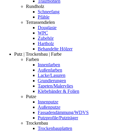
Traufbohlen
Rundholz
Schneefang
Pfähle
Terrassendielen
Douglasie
WPC
Zubehör
Hartholz
Behandelte Hölzer
Putz | Trockenbau | Farbe
Farben
Innenfarben
Außenfarben
Lacke/Lasuren
Grundierungen
Tapeten/Malervlies
Klebebänder & Folien
Putze
Innenputze
Außenputze
Fassadendämmung/WDVS
Putzprofile/Putzträger
Trockenbau
Trockenbauplatten