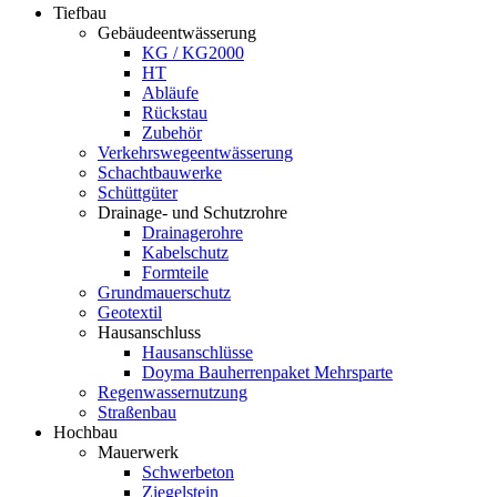
Tiefbau
Gebäudeentwässerung
KG / KG2000
HT
Abläufe
Rückstau
Zubehör
Verkehrswegeentwässerung
Schachtbauwerke
Schüttgüter
Drainage- und Schutzrohre
Drainagerohre
Kabelschutz
Formteile
Grundmauerschutz
Geotextil
Hausanschluss
Hausanschlüsse
Doyma Bauherrenpaket Mehrsparte
Regenwassernutzung
Straßenbau
Hochbau
Mauerwerk
Schwerbeton
Ziegelstein