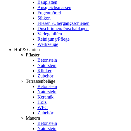
Bauplatten
Ausgleichsmassen
Fugenmörtel
Silikon
Fliesen-/Übergangsschienen
Duschrinnen/Duschablagen
Verlegehilfen
Reinigung/Pflege
Werkzeuge
Hof & Garten
Pflaster
Betonstein
Naturstein
Klinker
Zubehör
Terrassenbeläge
Betonstein
Naturstein
Keramik
Holz
WPC
Zubehör
Mauern
Betonstein
Naturstein