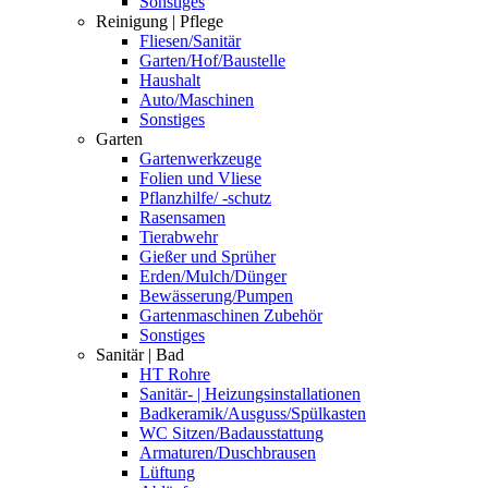
Sonstiges
Reinigung | Pflege
Fliesen/Sanitär
Garten/Hof/Baustelle
Haushalt
Auto/Maschinen
Sonstiges
Garten
Gartenwerkzeuge
Folien und Vliese
Pflanzhilfe/ -schutz
Rasensamen
Tierabwehr
Gießer und Sprüher
Erden/Mulch/Dünger
Bewässerung/Pumpen
Gartenmaschinen Zubehör
Sonstiges
Sanitär | Bad
HT Rohre
Sanitär- | Heizungsinstallationen
Badkeramik/Ausguss/Spülkasten
WC Sitzen/Badausstattung
Armaturen/Duschbrausen
Lüftung