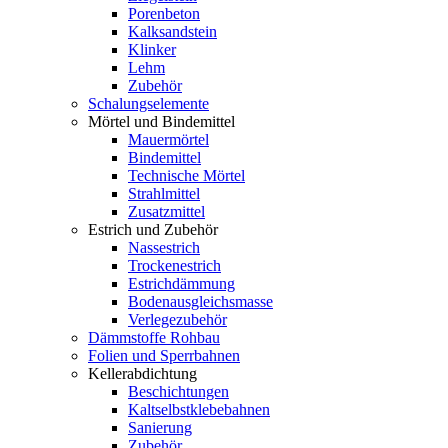
Porenbeton
Kalksandstein
Klinker
Lehm
Zubehör
Schalungselemente
Mörtel und Bindemittel
Mauermörtel
Bindemittel
Technische Mörtel
Strahlmittel
Zusatzmittel
Estrich und Zubehör
Nassestrich
Trockenestrich
Estrichdämmung
Bodenausgleichsmasse
Verlegezubehör
Dämmstoffe Rohbau
Folien und Sperrbahnen
Kellerabdichtung
Beschichtungen
Kaltselbstklebebahnen
Sanierung
Zubehör