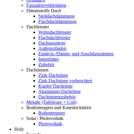
Fassadenverkleidung
Dämmstoffe Dach
Steildachdämmung
Flachdachdämmung
Dachfenster
Wohndachfenster
Flachdachfenster
Dachausstiege
Außenrolladen
Eindeck-/Dämm- und Anschlussrahmen
Innenfutter
Zubehör
Dachrinnen
Zink Dachrinne
Zink Dachrinne vorbewittert
Kupfer Dachrinne
Aluminium Dachrinne
Dachrinnenzubehör
Metalle (Tafelware + Coil)
Bodentreppen und Kniestocktüren
Bodentreppen
Solar | Photovoltaik
Photovoltaik
Holz