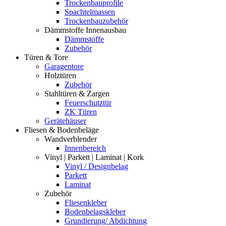
Trockenbauprofile
Spachtelmassen
Trockenbauzubehör
Dämmstoffe Innenausbau
Dämmstoffe
Zubehör
Türen & Tore
Garagentore
Holztüren
Zubehör
Stahltüren & Zargen
Feuerschutztür
ZK Türen
Gerätehäuser
Fliesen & Bodenbeläge
Wandverblender
Innenbereich
Vinyl | Parkett | Laminat | Kork
Vinyl / Designbelag
Parkett
Laminat
Zubehör
Fliesenkleber
Bodenbelagskleber
Grundierung/ Abdichtung