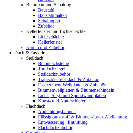
Betonbau und Schalung
Baustahl
Baustahlmatten
Schalungen
Zubehör
Kellerfenster und Lichtschächte
Lichtschächte
Kellerfenster
Kamin und Zubehör
Dach & Fassade
Steildach
Betondachsteine
Tondachziegel
Steildachzubehör
Trapezblech/Isodach & Zubehör
Faserzement Wellplatten & Zubehör
Bitumenwellplatten & Bitumenschindeln
Licht-, Steg- und Spundwandplatten
Kunst- und Naturschiefer
Flachdach
Abdichtungsbahnen
Flüssigkunststoff & Bitumen-Latex Abdichtung
Entwässerung | Entlüftung
Flachdachzubehör
Gründach