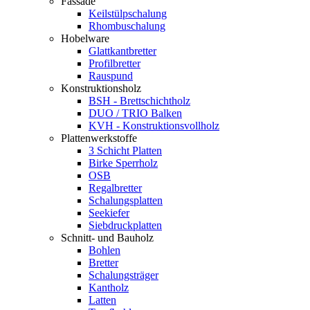
Fassade
Keilstülpschalung
Rhombuschalung
Hobelware
Glattkantbretter
Profilbretter
Rauspund
Konstruktionsholz
BSH - Brettschichtholz
DUO / TRIO Balken
KVH - Konstruktionsvollholz
Plattenwerkstoffe
3 Schicht Platten
Birke Sperrholz
OSB
Regalbretter
Schalungsplatten
Seekiefer
Siebdruckplatten
Schnitt- und Bauholz
Bohlen
Bretter
Schalungsträger
Kantholz
Latten