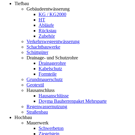
Tiefbau
Gebäudeentwässerung
KG / KG2000
HT
Abläufe
Rückstau
Zubehör
Verkehrswegeentwässerung
Schachtbauwerke
Schüttgüter
Drainage- und Schutzrohre
Drainagerohre
Kabelschutz
Formteile
Grundmauerschutz
Geotextil
Hausanschluss
Hausanschlüsse
Doyma Bauherrenpaket Mehrsparte
Regenwassernutzung
Straßenbau
Hochbau
Mauerwerk
Schwerbeton
Ziegelstein