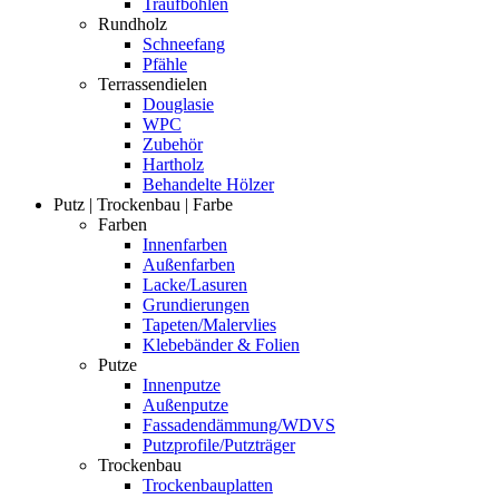
Traufbohlen
Rundholz
Schneefang
Pfähle
Terrassendielen
Douglasie
WPC
Zubehör
Hartholz
Behandelte Hölzer
Putz | Trockenbau | Farbe
Farben
Innenfarben
Außenfarben
Lacke/Lasuren
Grundierungen
Tapeten/Malervlies
Klebebänder & Folien
Putze
Innenputze
Außenputze
Fassadendämmung/WDVS
Putzprofile/Putzträger
Trockenbau
Trockenbauplatten