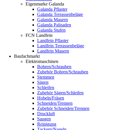
Eigenmarke Galanda
Galanda Pflaster
Galanda Terrassenbeläge
Galanda Mauern
Galanda Palisaden
Galanda Stufen
FCN Landfein
Landfein Pflaster
Landfein Terrassenbeläge
Landfein Mauern
Baufachmarkt
Elektromaschinen
Bohren/Schrauben
Zubehör Bohren/Schrauben
Stemmen
Sägen
Schleifen
Zubehör Sägen/Schleifen
Hobeln/Fräsen
Schneiden/Trennen
Zubehör Schneiden/Trennen
Druckluft
Saugen
Reinigung
Tackern/Nageln