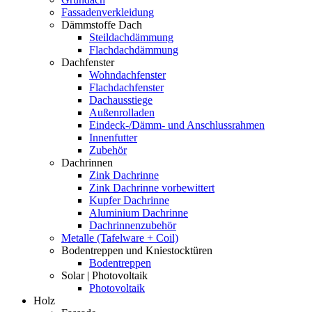
Fassadenverkleidung
Dämmstoffe Dach
Steildachdämmung
Flachdachdämmung
Dachfenster
Wohndachfenster
Flachdachfenster
Dachausstiege
Außenrolladen
Eindeck-/Dämm- und Anschlussrahmen
Innenfutter
Zubehör
Dachrinnen
Zink Dachrinne
Zink Dachrinne vorbewittert
Kupfer Dachrinne
Aluminium Dachrinne
Dachrinnenzubehör
Metalle (Tafelware + Coil)
Bodentreppen und Kniestocktüren
Bodentreppen
Solar | Photovoltaik
Photovoltaik
Holz