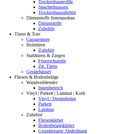
Trockenbauprofile
Spachtelmassen
Trockenbauzubehör
Dämmstoffe Innenausbau
Dämmstoffe
Zubehör
Türen & Tore
Garagentore
Holztüren
Zubehör
Stahltüren & Zargen
Feuerschutztür
ZK Türen
Gerätehäuser
Fliesen & Bodenbeläge
Wandverblender
Innenbereich
Vinyl | Parkett | Laminat | Kork
Vinyl / Designbelag
Parkett
Laminat
Zubehör
Fliesenkleber
Bodenbelagskleber
Grundierung/ Abdichtung