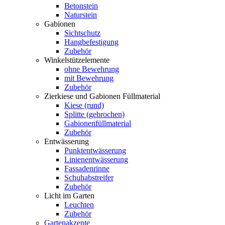
Betonstein
Naturstein
Gabionen
Sichtschutz
Hangbefestigung
Zubehör
Winkelstützelemente
ohne Bewehrung
mit Bewehrung
Zubehör
Zierkiese und Gabionen Füllmaterial
Kiese (rund)
Splitte (gebrochen)
Gabionenfüllmaterial
Zubehör
Entwässerung
Punktentwässerung
Linienentwässerung
Fassadenrinne
Schuhabstreifer
Zubehör
Licht im Garten
Leuchten
Zubehör
Gartenakzente