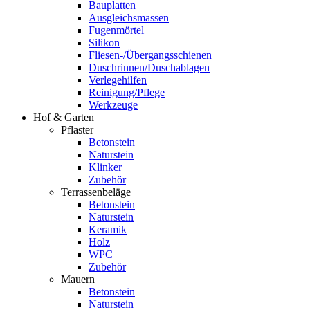
Bauplatten
Ausgleichsmassen
Fugenmörtel
Silikon
Fliesen-/Übergangsschienen
Duschrinnen/Duschablagen
Verlegehilfen
Reinigung/Pflege
Werkzeuge
Hof & Garten
Pflaster
Betonstein
Naturstein
Klinker
Zubehör
Terrassenbeläge
Betonstein
Naturstein
Keramik
Holz
WPC
Zubehör
Mauern
Betonstein
Naturstein