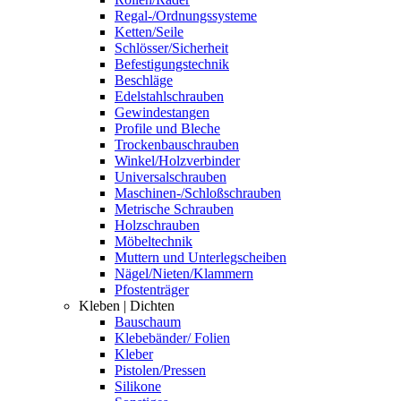
Regal-/Ordnungssysteme
Ketten/Seile
Schlösser/Sicherheit
Befestigungstechnik
Beschläge
Edelstahlschrauben
Gewindestangen
Profile und Bleche
Trockenbauschrauben
Winkel/Holzverbinder
Universalschrauben
Maschinen-/Schloßschrauben
Metrische Schrauben
Holzschrauben
Möbeltechnik
Muttern und Unterlegscheiben
Nägel/Nieten/Klammern
Pfostenträger
Kleben | Dichten
Bauschaum
Klebebänder/ Folien
Kleber
Pistolen/Pressen
Silikone