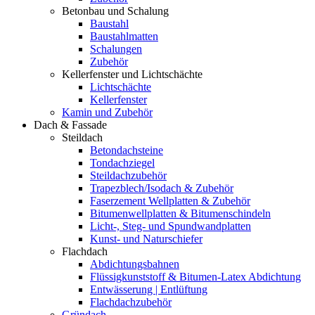
Betonbau und Schalung
Baustahl
Baustahlmatten
Schalungen
Zubehör
Kellerfenster und Lichtschächte
Lichtschächte
Kellerfenster
Kamin und Zubehör
Dach & Fassade
Steildach
Betondachsteine
Tondachziegel
Steildachzubehör
Trapezblech/Isodach & Zubehör
Faserzement Wellplatten & Zubehör
Bitumenwellplatten & Bitumenschindeln
Licht-, Steg- und Spundwandplatten
Kunst- und Naturschiefer
Flachdach
Abdichtungsbahnen
Flüssigkunststoff & Bitumen-Latex Abdichtung
Entwässerung | Entlüftung
Flachdachzubehör
Gründach