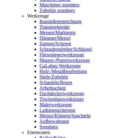
Maschinen sonstiges
Zubehör sonstiges
Werkzeuge
Baustelleneinrichtung
Transportgeräte
Messen/Markieren
Hämmer/Meisel
Zangen/Scheren
Schraubendreher/Schlüssel
Fliesenlegerwerkzeuge
Maurer-/Putzerwerkzeuge
GaLabau Werkzeuge
Holz-/Metallbearbeitung
Stiele/Zubehör
Schaufeln/Besen
Arbeitsschutz
Dachdeckerwerkzeuge
Trockenbauwerkzeuge
Malerwerkzeuge
Ladungssicherung
Messer/Klingen/Spachteln
Aufbewahrung
Sonstiges
Eisenwaren
Rollen/Räder