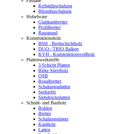
Fassade
Keilstülpschalung
Rhombuschalung
Hobelware
Glattkantbretter
Profilbretter
Rauspund
Konstruktionsholz
BSH - Brettschichtholz
DUO / TRIO Balken
KVH - Konstruktionsvollholz
Plattenwerkstoffe
3 Schicht Platten
Birke Sperrholz
OSB
Regalbretter
Schalungsplatten
Seekiefer
Siebdruckplatten
Schnitt- und Bauholz
Bohlen
Bretter
Schalungsträger
Kantholz
Latten