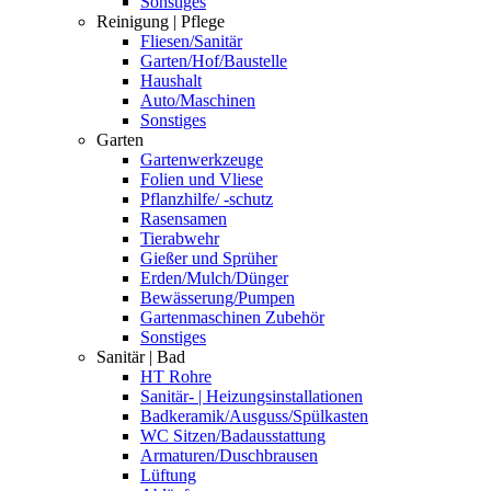
Sonstiges
Reinigung | Pflege
Fliesen/Sanitär
Garten/Hof/Baustelle
Haushalt
Auto/Maschinen
Sonstiges
Garten
Gartenwerkzeuge
Folien und Vliese
Pflanzhilfe/ -schutz
Rasensamen
Tierabwehr
Gießer und Sprüher
Erden/Mulch/Dünger
Bewässerung/Pumpen
Gartenmaschinen Zubehör
Sonstiges
Sanitär | Bad
HT Rohre
Sanitär- | Heizungsinstallationen
Badkeramik/Ausguss/Spülkasten
WC Sitzen/Badausstattung
Armaturen/Duschbrausen
Lüftung