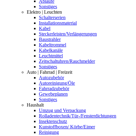
Abläufe
Sonstiges
Elektro | Leuchten
Schalterserien
Installationsmaterial
Kabel
Steckerleisten/Verlängerungen
Baustrahler
Kabeltrommel
Kabelkanäle
Leuchtmittel
Zeitschaltuhren/Rauchmelder
Sonstiges
Auto | Fahrrad | Freizeit
Autozubehör
Autoreinigung/Öle
Fahrradzubehör
Gewebeplanen
Sonstiges
Haushalt
Umzug und Verpackung
Rolladentechnik/Tür-/Fensterdichtungen
Insektenschutz
Kunstoffboxen/ Körbe/Eimer
Reinigung