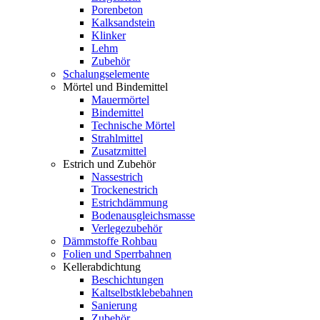
Porenbeton
Kalksandstein
Klinker
Lehm
Zubehör
Schalungselemente
Mörtel und Bindemittel
Mauermörtel
Bindemittel
Technische Mörtel
Strahlmittel
Zusatzmittel
Estrich und Zubehör
Nassestrich
Trockenestrich
Estrichdämmung
Bodenausgleichsmasse
Verlegezubehör
Dämmstoffe Rohbau
Folien und Sperrbahnen
Kellerabdichtung
Beschichtungen
Kaltselbstklebebahnen
Sanierung
Zubehör