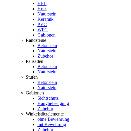
HPL
Holz
Naturstein
Keramik
PVC
WPC
Gabionen
Randsteine
Betonstein
Naturstein
Zubehör
Palisaden
Betonstein
Naturstein
Stufen
Betonstein
Naturstein
Gabionen
Sichtschutz
Hangbefestigung
Zubehör
Winkelstützelemente
ohne Bewehrung
mit Bewehrung
Zubehör