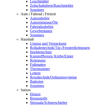
Leuchtmittel
Zeitschaltuhren/Rauchmelder
Sonstiges
Auto | Fahrrad | Freizeit
Autozubehör
Autoreinigung/Öle
Fahrradzubehör
Gewebeplanen
Sonstiges
Haushalt
Umzug und Verpackung
Rolladentechnik/Tür-/Fensterdichtungen
Insektenschutz
Kunstoffboxen/ Körbe/Eimer
Reinigung
Fußmatten
Thermometer
Leitern
Regaltechnik/Ordnungssysteme
Batterien
Sonstiges
Saison
Heizen
Brennstoffe
Streusalz/Schneeschieber