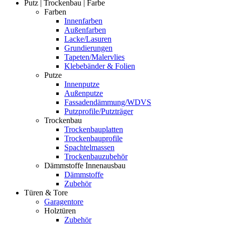
Putz | Trockenbau | Farbe
Farben
Innenfarben
Außenfarben
Lacke/Lasuren
Grundierungen
Tapeten/Malervlies
Klebebänder & Folien
Putze
Innenputze
Außenputze
Fassadendämmung/WDVS
Putzprofile/Putzträger
Trockenbau
Trockenbauplatten
Trockenbauprofile
Spachtelmassen
Trockenbauzubehör
Dämmstoffe Innenausbau
Dämmstoffe
Zubehör
Türen & Tore
Garagentore
Holztüren
Zubehör