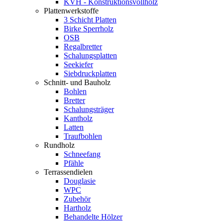
KVH - Konstruktionsvollholz
Plattenwerkstoffe
3 Schicht Platten
Birke Sperrholz
OSB
Regalbretter
Schalungsplatten
Seekiefer
Siebdruckplatten
Schnitt- und Bauholz
Bohlen
Bretter
Schalungsträger
Kantholz
Latten
Traufbohlen
Rundholz
Schneefang
Pfähle
Terrassendielen
Douglasie
WPC
Zubehör
Hartholz
Behandelte Hölzer