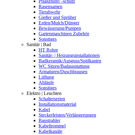
Pflanzhilfe/ -schutz
Rasensamen
Tierabwehr
Gießer und Sprüher
Erden/Mulch/Dünger
Bewässerung/Pumpen
Gartenmaschinen Zubehör
Sonstiges
Sanitär | Bad
HT Rohre
Sanitär- | Heizungsinstallationen
Badkeramik/Ausguss/Spülkasten
WC Sitzen/Badausstattung
Armaturen/Duschbrausen
Lüftung
Abläufe
Sonstiges
Elektro | Leuchten
Schalterserien
Installationsmaterial
Kabel
Steckerleisten/Verlängerungen
Baustrahler
Kabeltrommel
Kabelkanäle