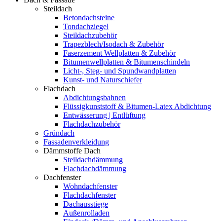
Steildach
Betondachsteine
Tondachziegel
Steildachzubehör
Trapezblech/Isodach & Zubehör
Faserzement Wellplatten & Zubehör
Bitumenwellplatten & Bitumenschindeln
Licht-, Steg- und Spundwandplatten
Kunst- und Naturschiefer
Flachdach
Abdichtungsbahnen
Flüssigkunststoff & Bitumen-Latex Abdichtung
Entwässerung | Entlüftung
Flachdachzubehör
Gründach
Fassadenverkleidung
Dämmstoffe Dach
Steildachdämmung
Flachdachdämmung
Dachfenster
Wohndachfenster
Flachdachfenster
Dachausstiege
Außenrolladen