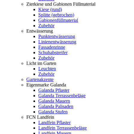
Zierkiese und Gabionen Füllmaterial
Kiese (rund)
Splitte (gebrochen)
Gabionenfüllmaterial
Zubehör
Entwässerung
Punktentwässerung
Linienentwässerung
Fassadenrinne
Schuhabstreifer
Zubehör
Licht im Garten
Leuchten
Zubehör
Gartenakzente
Eigenmarke Galanda
Galanda Pflaster
Galanda Terrassenbeläge
Galanda Mauern
Galanda Palisaden
Galanda Stufen
FCN Landfein
Landfein Pflaster
Landfein Terrassenbeläge
Landfein Mauern