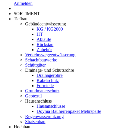
Anmelden
SORTIMENT
Tiefbau
Gebäudeentwässerung
KG / KG2000
HT
Abläufe
Rückstau
Zubehör
Verkehrswegeentwässerung
Schachtbauwerke
Schüttgüter
Drainage- und Schutzrohre
Drainagerohre
Kabelschutz
Formteile
Grundmauerschutz
Geotextil
Hausanschluss
Hausanschlüsse
Doyma Bauherrenpaket Mehrsparte
Regenwassernutzung
Straßenbau
Hochbau