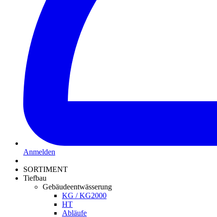
Anmelden
SORTIMENT
Tiefbau
Gebäudeentwässerung
KG / KG2000
HT
Abläufe