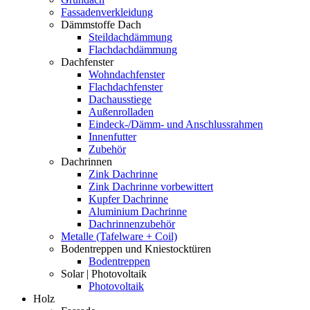
Fassadenverkleidung
Dämmstoffe Dach
Steildachdämmung
Flachdachdämmung
Dachfenster
Wohndachfenster
Flachdachfenster
Dachausstiege
Außenrolladen
Eindeck-/Dämm- und Anschlussrahmen
Innenfutter
Zubehör
Dachrinnen
Zink Dachrinne
Zink Dachrinne vorbewittert
Kupfer Dachrinne
Aluminium Dachrinne
Dachrinnenzubehör
Metalle (Tafelware + Coil)
Bodentreppen und Kniestocktüren
Bodentreppen
Solar | Photovoltaik
Photovoltaik
Holz