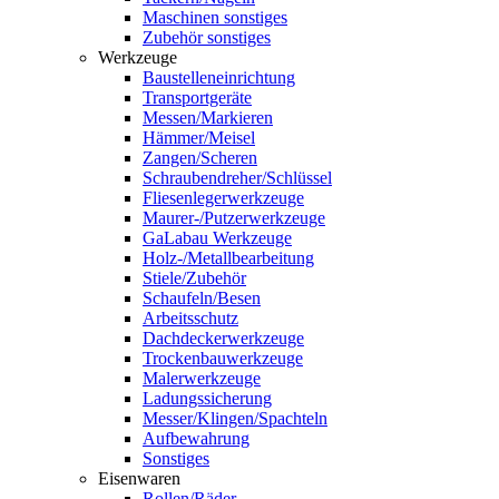
Maschinen sonstiges
Zubehör sonstiges
Werkzeuge
Baustelleneinrichtung
Transportgeräte
Messen/Markieren
Hämmer/Meisel
Zangen/Scheren
Schraubendreher/Schlüssel
Fliesenlegerwerkzeuge
Maurer-/Putzerwerkzeuge
GaLabau Werkzeuge
Holz-/Metallbearbeitung
Stiele/Zubehör
Schaufeln/Besen
Arbeitsschutz
Dachdeckerwerkzeuge
Trockenbauwerkzeuge
Malerwerkzeuge
Ladungssicherung
Messer/Klingen/Spachteln
Aufbewahrung
Sonstiges
Eisenwaren
Rollen/Räder