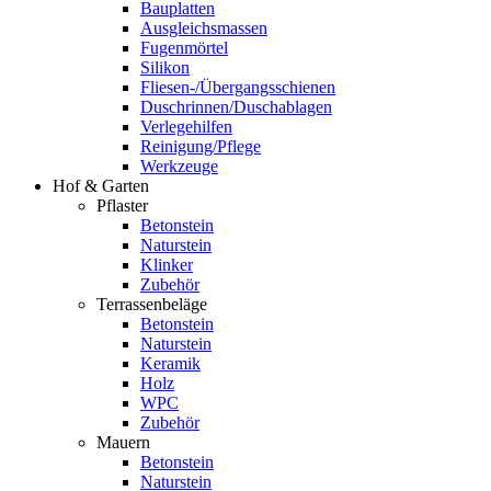
Bauplatten
Ausgleichsmassen
Fugenmörtel
Silikon
Fliesen-/Übergangsschienen
Duschrinnen/Duschablagen
Verlegehilfen
Reinigung/Pflege
Werkzeuge
Hof & Garten
Pflaster
Betonstein
Naturstein
Klinker
Zubehör
Terrassenbeläge
Betonstein
Naturstein
Keramik
Holz
WPC
Zubehör
Mauern
Betonstein
Naturstein