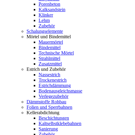
Porenbeton
Kalksandstein
Klinker
Lehm
Zubehör
Schalungselemente
Mörtel und Bindemittel
Mauermörtel
Bindemittel
Technische Mörtel
Strahlmittel
Zusatzmittel
Estrich und Zubehör
Nassestrich
Trockenestrich
Estrichdämmung
Bodenausgleichsmasse
Verlegezubehör
Dämmstoffe Rohbau
Folien und Sperrbahnen
Kellerabdichtung
Beschichtungen
Kaltselbstklebebahnen
Sanierung
Zubehör