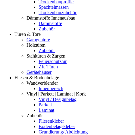
Trockenbauprofile
Spachtelmassen
Trockenbauzubehör
Dämmstoffe Innenausbau
Dämmstoffe
Zubehör
Türen & Tore
Garagentore
Holztüren
Zubehör
Stahltüren & Zargen
Feuerschutztür
ZK Türen
Gerätehäuser
Fliesen & Bodenbeläge
Wandverblender
Innenbereich
Vinyl | Parkett | Laminat | Kork
Vinyl / Designbelag
Parkett
Laminat
Zubehör
Fliesenkleber
Bodenbelagskleber
Grundierung/ Abdichtung