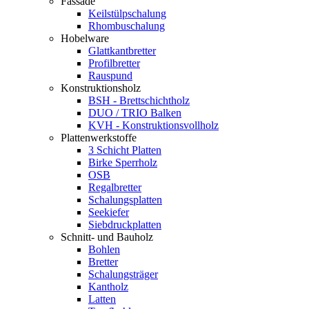
Fassade
Keilstülpschalung
Rhombuschalung
Hobelware
Glattkantbretter
Profilbretter
Rauspund
Konstruktionsholz
BSH - Brettschichtholz
DUO / TRIO Balken
KVH - Konstruktionsvollholz
Plattenwerkstoffe
3 Schicht Platten
Birke Sperrholz
OSB
Regalbretter
Schalungsplatten
Seekiefer
Siebdruckplatten
Schnitt- und Bauholz
Bohlen
Bretter
Schalungsträger
Kantholz
Latten