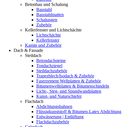
Betonbau und Schalung
Baustahl
Baustahlmatten
Schalungen
Zubehör
Kellerfenster und Lichtschächte
Lichtschächte
Kellerfenster
Kamin und Zubehör
Dach & Fassade
Steildach
Betondachsteine
Tondachziegel
Steildachzubehör
Trapezblech/Isodach & Zubehör
Faserzement Wellplatten & Zubehör
Bitumenwellplatten & Bitumenschindeln
Licht-, Steg- und Spundwandplatten
Kunst- und Naturschiefer
Flachdach
Abdichtungsbahnen
Flüssigkunststoff & Bitumen-Latex Abdichtung
Entwässerung | Entlüftung
Flachdachzubehör
Gründach