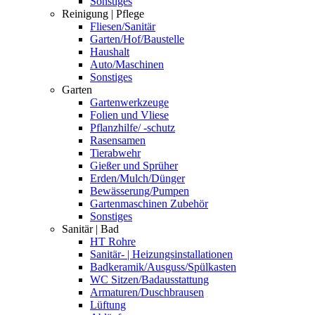
Sonstiges
Reinigung | Pflege
Fliesen/Sanitär
Garten/Hof/Baustelle
Haushalt
Auto/Maschinen
Sonstiges
Garten
Gartenwerkzeuge
Folien und Vliese
Pflanzhilfe/ -schutz
Rasensamen
Tierabwehr
Gießer und Sprüher
Erden/Mulch/Dünger
Bewässerung/Pumpen
Gartenmaschinen Zubehör
Sonstiges
Sanitär | Bad
HT Rohre
Sanitär- | Heizungsinstallationen
Badkeramik/Ausguss/Spülkasten
WC Sitzen/Badausstattung
Armaturen/Duschbrausen
Lüftung