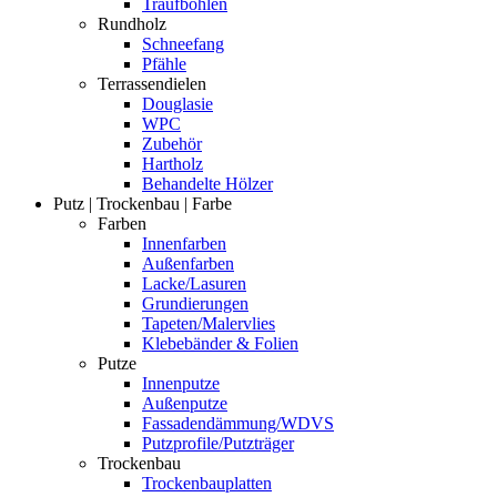
Traufbohlen
Rundholz
Schneefang
Pfähle
Terrassendielen
Douglasie
WPC
Zubehör
Hartholz
Behandelte Hölzer
Putz | Trockenbau | Farbe
Farben
Innenfarben
Außenfarben
Lacke/Lasuren
Grundierungen
Tapeten/Malervlies
Klebebänder & Folien
Putze
Innenputze
Außenputze
Fassadendämmung/WDVS
Putzprofile/Putzträger
Trockenbau
Trockenbauplatten