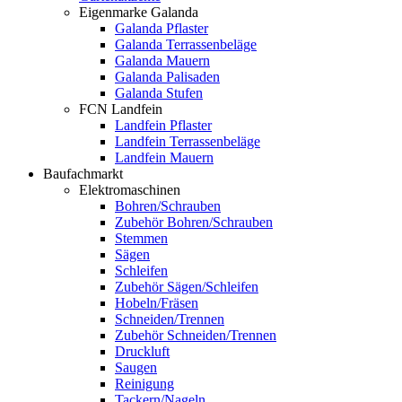
Eigenmarke Galanda
Galanda Pflaster
Galanda Terrassenbeläge
Galanda Mauern
Galanda Palisaden
Galanda Stufen
FCN Landfein
Landfein Pflaster
Landfein Terrassenbeläge
Landfein Mauern
Baufachmarkt
Elektromaschinen
Bohren/Schrauben
Zubehör Bohren/Schrauben
Stemmen
Sägen
Schleifen
Zubehör Sägen/Schleifen
Hobeln/Fräsen
Schneiden/Trennen
Zubehör Schneiden/Trennen
Druckluft
Saugen
Reinigung
Tackern/Nageln