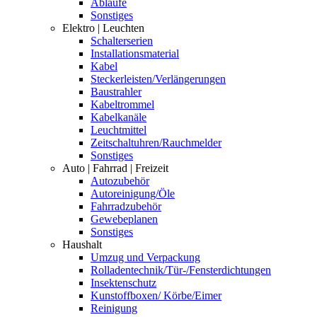
Abläufe
Sonstiges
Elektro | Leuchten
Schalterserien
Installationsmaterial
Kabel
Steckerleisten/Verlängerungen
Baustrahler
Kabeltrommel
Kabelkanäle
Leuchtmittel
Zeitschaltuhren/Rauchmelder
Sonstiges
Auto | Fahrrad | Freizeit
Autozubehör
Autoreinigung/Öle
Fahrradzubehör
Gewebeplanen
Sonstiges
Haushalt
Umzug und Verpackung
Rolladentechnik/Tür-/Fensterdichtungen
Insektenschutz
Kunstoffboxen/ Körbe/Eimer
Reinigung