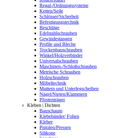
Regal-/Ordnungssysteme
Ketten/Seile
Schlösser/Sicherheit
Befestigungstechnik
Beschläge
Edelstahlschrauben
Gewindestangen
Profile und Bleche
Trockenbauschrauben
Winkel/Holzverbinder
Universalschrauben
Maschinen-/Schloßschrauben
Metrische Schrauben
Holzschrauben
Möbeltechnik
Muttern und Unterlegscheiben
Nägel/Nieten/Klammern
Pfostenträger
Kleben | Dichten
Bauschaum
Klebebänder/ Folien
Kleber
Pistolen/Pressen
Silikone