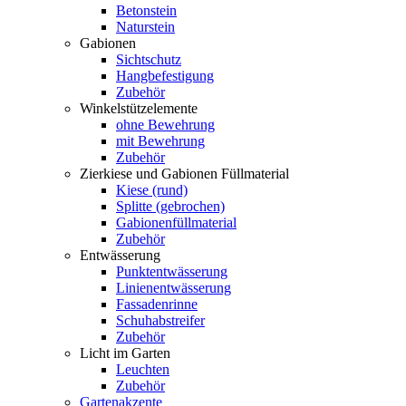
Betonstein
Naturstein
Gabionen
Sichtschutz
Hangbefestigung
Zubehör
Winkelstützelemente
ohne Bewehrung
mit Bewehrung
Zubehör
Zierkiese und Gabionen Füllmaterial
Kiese (rund)
Splitte (gebrochen)
Gabionenfüllmaterial
Zubehör
Entwässerung
Punktentwässerung
Linienentwässerung
Fassadenrinne
Schuhabstreifer
Zubehör
Licht im Garten
Leuchten
Zubehör
Gartenakzente