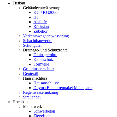
Tiefbau
Gebäudeentwässerung
KG / KG2000
HT
Abläufe
Rückstau
Zubehör
Verkehrswegeentwässerung
Schachtbauwerke
Schüttgüter
Drainage- und Schutzrohre
Drainagerohre
Kabelschutz
Formteile
Grundmauerschutz
Geotextil
Hausanschluss
Hausanschlüsse
Doyma Bauherrenpaket Mehrsparte
Regenwassernutzung
Straßenbau
Hochbau
Mauerwerk
Schwerbeton
Ziegelstein