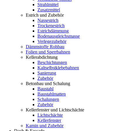
Strahlmittel
Zusatzmittel
Estrich und Zubehör
Nassestrich
Trockenestrich
Estrichdämmung
Bodenausgleichsmasse
Verlegezubehör
Dämmstoffe Rohbau
Folien und Sperrbahnen
Kellerabdichtung
Beschichtungen
Kaltselbstklebebahnen
Sanierung
Zubehör
Betonbau und Schalung
Baustahl
Baustahlmatten
Schalungen
Zubehör
Kellerfenster und Lichtschächte
Lichtschächte
Kellerfenster
Kamin und Zubehör
Dach & Fassade