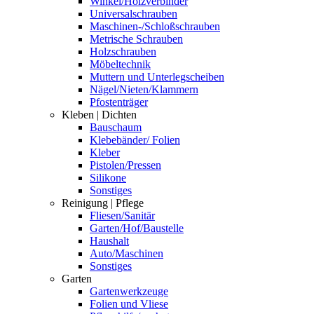
Winkel/Holzverbinder
Universalschrauben
Maschinen-/Schloßschrauben
Metrische Schrauben
Holzschrauben
Möbeltechnik
Muttern und Unterlegscheiben
Nägel/Nieten/Klammern
Pfostenträger
Kleben | Dichten
Bauschaum
Klebebänder/ Folien
Kleber
Pistolen/Pressen
Silikone
Sonstiges
Reinigung | Pflege
Fliesen/Sanitär
Garten/Hof/Baustelle
Haushalt
Auto/Maschinen
Sonstiges
Garten
Gartenwerkzeuge
Folien und Vliese