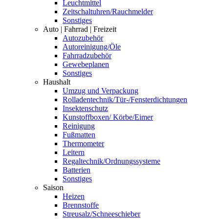
Leuchtmittel
Zeitschaltuhren/Rauchmelder
Sonstiges
Auto | Fahrrad | Freizeit
Autozubehör
Autoreinigung/Öle
Fahrradzubehör
Gewebeplanen
Sonstiges
Haushalt
Umzug und Verpackung
Rolladentechnik/Tür-/Fensterdichtungen
Insektenschutz
Kunstoffboxen/ Körbe/Eimer
Reinigung
Fußmatten
Thermometer
Leitern
Regaltechnik/Ordnungssysteme
Batterien
Sonstiges
Saison
Heizen
Brennstoffe
Streusalz/Schneeschieber