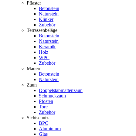
Pflaster
Betonstein
Naturstein
Klinker
Zubehör
Terrassenbeläge
Betonstein
Naturstein
Keramik
Holz
WPC
Zubehör
Mauern
Betonstein
Naturstein
Zaun
Doppelstabmattenzaun
Schmuckzaun
Pfosten
Tore
Zubehör
Sichtschutz
BPC
Aluminium
Glas