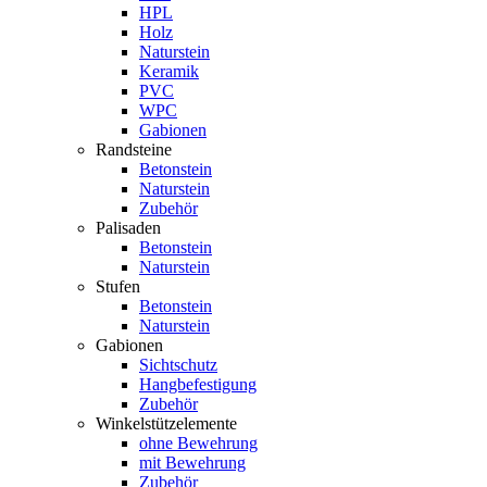
HPL
Holz
Naturstein
Keramik
PVC
WPC
Gabionen
Randsteine
Betonstein
Naturstein
Zubehör
Palisaden
Betonstein
Naturstein
Stufen
Betonstein
Naturstein
Gabionen
Sichtschutz
Hangbefestigung
Zubehör
Winkelstützelemente
ohne Bewehrung
mit Bewehrung
Zubehör