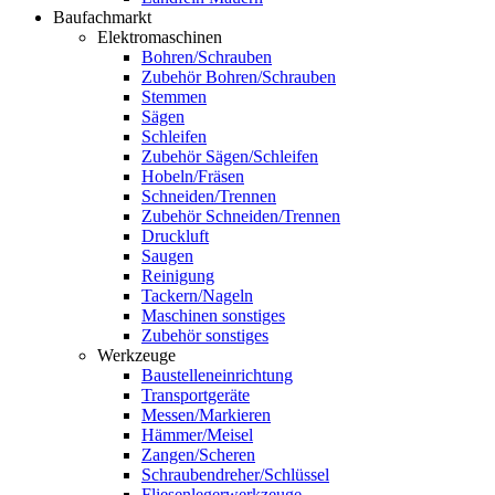
Baufachmarkt
Elektromaschinen
Bohren/Schrauben
Zubehör Bohren/Schrauben
Stemmen
Sägen
Schleifen
Zubehör Sägen/Schleifen
Hobeln/Fräsen
Schneiden/Trennen
Zubehör Schneiden/Trennen
Druckluft
Saugen
Reinigung
Tackern/Nageln
Maschinen sonstiges
Zubehör sonstiges
Werkzeuge
Baustelleneinrichtung
Transportgeräte
Messen/Markieren
Hämmer/Meisel
Zangen/Scheren
Schraubendreher/Schlüssel
Fliesenlegerwerkzeuge