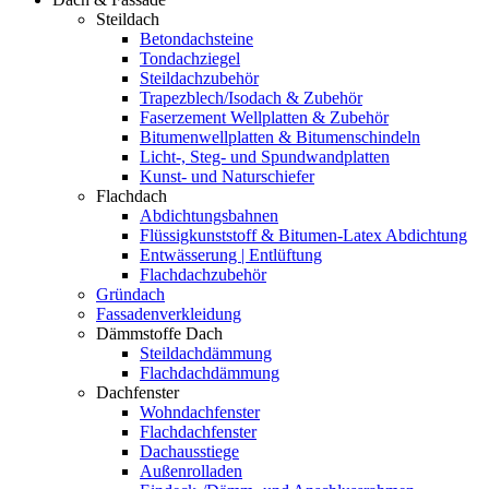
Steildach
Betondachsteine
Tondachziegel
Steildachzubehör
Trapezblech/Isodach & Zubehör
Faserzement Wellplatten & Zubehör
Bitumenwellplatten & Bitumenschindeln
Licht-, Steg- und Spundwandplatten
Kunst- und Naturschiefer
Flachdach
Abdichtungsbahnen
Flüssigkunststoff & Bitumen-Latex Abdichtung
Entwässerung | Entlüftung
Flachdachzubehör
Gründach
Fassadenverkleidung
Dämmstoffe Dach
Steildachdämmung
Flachdachdämmung
Dachfenster
Wohndachfenster
Flachdachfenster
Dachausstiege
Außenrolladen