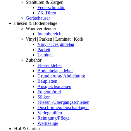
Stahltüren & Zargen
Feuerschutztür
ZK Türen
Gerätehäuser
Fliesen & Bodenbeläge
Wandverblender
Innenbereich
Vinyl | Parkett | Laminat | Kork
Vinyl / Designbelag
Parkett
Laminat
Zubehör
Fliesenkleber
Bodenbelagskleber
Grundierung/ Abdichtung
Bauplatten
Ausgleichsmassen
Fugenmörtel
Silikon
Fliesen-/Übergangsschienen
Duschrinnen/Duschablagen
Verlegehilfen
Reinigung/Pflege
Werkzeuge
Hof & Garten