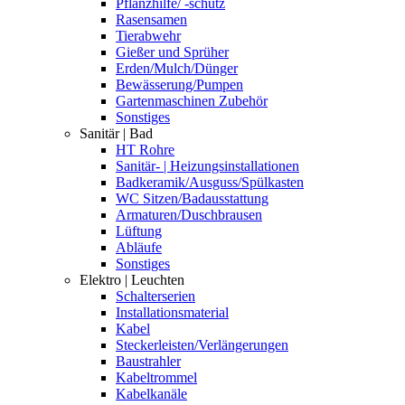
Pflanzhilfe/ -schutz
Rasensamen
Tierabwehr
Gießer und Sprüher
Erden/Mulch/Dünger
Bewässerung/Pumpen
Gartenmaschinen Zubehör
Sonstiges
Sanitär | Bad
HT Rohre
Sanitär- | Heizungsinstallationen
Badkeramik/Ausguss/Spülkasten
WC Sitzen/Badausstattung
Armaturen/Duschbrausen
Lüftung
Abläufe
Sonstiges
Elektro | Leuchten
Schalterserien
Installationsmaterial
Kabel
Steckerleisten/Verlängerungen
Baustrahler
Kabeltrommel
Kabelkanäle