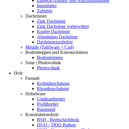
Eindeck-/Dämm- und Anschlussrahmen
Innenfutter
Zubehör
Dachrinnen
Zink Dachrinne
Zink Dachrinne vorbewittert
Kupfer Dachrinne
Aluminium Dachrinne
Dachrinnenzubehör
Metalle (Tafelware + Coil)
Bodentreppen und Kniestocktüren
Bodentreppen
Solar | Photovoltaik
Photovoltaik
Holz
Fassade
Keilstülpschalung
Rhombuschalung
Hobelware
Glattkantbretter
Profilbretter
Rauspund
Konstruktionsholz
BSH - Brettschichtholz
DUO / TRIO Balken