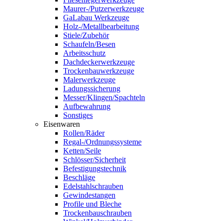
Maurer-/Putzerwerkzeuge
GaLabau Werkzeuge
Holz-/Metallbearbeitung
Stiele/Zubehör
Schaufeln/Besen
Arbeitsschutz
Dachdeckerwerkzeuge
Trockenbauwerkzeuge
Malerwerkzeuge
Ladungssicherung
Messer/Klingen/Spachteln
Aufbewahrung
Sonstiges
Eisenwaren
Rollen/Räder
Regal-/Ordnungssysteme
Ketten/Seile
Schlösser/Sicherheit
Befestigungstechnik
Beschläge
Edelstahlschrauben
Gewindestangen
Profile und Bleche
Trockenbauschrauben