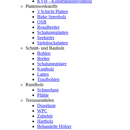
KVH - Konstruktionsvollholz
Plattenwerkstoffe
3 Schicht Platten
Birke Sperrholz
OSB
Regalbretter
Schalungsplatten
Seekiefer
Siebdruckplatten
Schnitt- und Bauholz
Bohlen
Bretter
Schalungsträger
Kantholz
Latten
Traufbohlen
Rundholz
Schneefang
Pfähle
Terrassendielen
Douglasie
WPC
Zubehör
Hartholz
Behandelte Hölzer