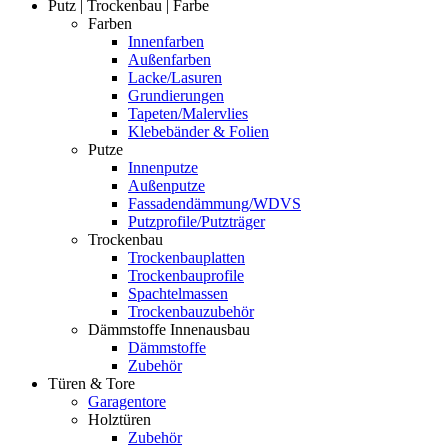
Putz | Trockenbau | Farbe
Farben
Innenfarben
Außenfarben
Lacke/Lasuren
Grundierungen
Tapeten/Malervlies
Klebebänder & Folien
Putze
Innenputze
Außenputze
Fassadendämmung/WDVS
Putzprofile/Putzträger
Trockenbau
Trockenbauplatten
Trockenbauprofile
Spachtelmassen
Trockenbauzubehör
Dämmstoffe Innenausbau
Dämmstoffe
Zubehör
Türen & Tore
Garagentore
Holztüren
Zubehör