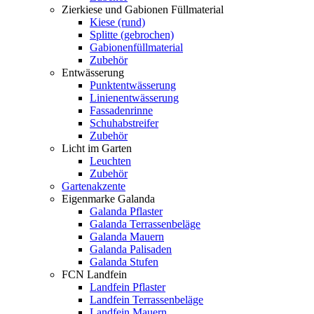
Zierkiese und Gabionen Füllmaterial
Kiese (rund)
Splitte (gebrochen)
Gabionenfüllmaterial
Zubehör
Entwässerung
Punktentwässerung
Linienentwässerung
Fassadenrinne
Schuhabstreifer
Zubehör
Licht im Garten
Leuchten
Zubehör
Gartenakzente
Eigenmarke Galanda
Galanda Pflaster
Galanda Terrassenbeläge
Galanda Mauern
Galanda Palisaden
Galanda Stufen
FCN Landfein
Landfein Pflaster
Landfein Terrassenbeläge
Landfein Mauern