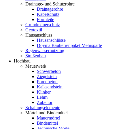
Drainage- und Schutzrohre
Drainagerohre
Kabelschutz
Formteile
Grundmauerschutz
Geotextil
Hausanschluss
Hausanschlüsse
Doyma Bauherrenpaket Mehrsparte
Regenwassernutzung
Straßenbau
Hochbau
Mauerwerk
Schwerbeton
Ziegelstein
Porenbeton
Kalksandstein
Klinker
Lehm
Zubehör
Schalungselemente
Mörtel und Bindemittel
Mauermörtel
Bindemittel
Technische Mörtel