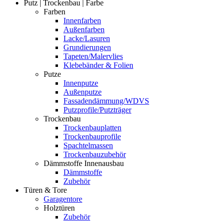
Putz | Trockenbau | Farbe
Farben
Innenfarben
Außenfarben
Lacke/Lasuren
Grundierungen
Tapeten/Malervlies
Klebebänder & Folien
Putze
Innenputze
Außenputze
Fassadendämmung/WDVS
Putzprofile/Putzträger
Trockenbau
Trockenbauplatten
Trockenbauprofile
Spachtelmassen
Trockenbauzubehör
Dämmstoffe Innenausbau
Dämmstoffe
Zubehör
Türen & Tore
Garagentore
Holztüren
Zubehör