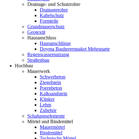
Drainage- und Schutzrohre
Drainagerohre
Kabelschutz
Formteile
Grundmauerschutz
Geotextil
Hausanschluss
Hausanschlüsse
Doyma Bauherrenpaket Mehrsparte
Regenwassernutzung
Straßenbau
Hochbau
Mauerwerk
Schwerbeton
Ziegelstein
Porenbeton
Kalksandstein
Klinker
Lehm
Zubehör
Schalungselemente
Mörtel und Bindemittel
Mauermörtel
Bindemittel
Technische Mörtel