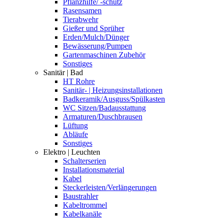
Pflanzhilfe/ -schutz
Rasensamen
Tierabwehr
Gießer und Sprüher
Erden/Mulch/Dünger
Bewässerung/Pumpen
Gartenmaschinen Zubehör
Sonstiges
Sanitär | Bad
HT Rohre
Sanitär- | Heizungsinstallationen
Badkeramik/Ausguss/Spülkasten
WC Sitzen/Badausstattung
Armaturen/Duschbrausen
Lüftung
Abläufe
Sonstiges
Elektro | Leuchten
Schalterserien
Installationsmaterial
Kabel
Steckerleisten/Verlängerungen
Baustrahler
Kabeltrommel
Kabelkanäle