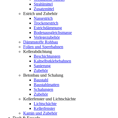
Strahlmittel
Zusatzmittel
Estrich und Zubehör
Nassestrich
Trockenestrich
Estrichdämmung
Bodenausgleichsmasse
Verlegezubehör
Dämmstoffe Rohbau
Folien und Sperrbahnen
Kellerabdichtung
Beschichtungen
Kaltselbstklebebahnen
Sanierung
Zubehör
Betonbau und Schalung
Baustahl
Baustahlmatten
Schalungen
Zubehör
Kellerfenster und Lichtschächte
Lichtschächte
Kellerfenster
Kamin und Zubehör
Dach & Fassade