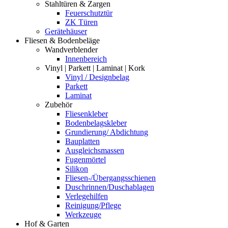
Stahltüren & Zargen
Feuerschutztür
ZK Türen
Gerätehäuser
Fliesen & Bodenbeläge
Wandverblender
Innenbereich
Vinyl | Parkett | Laminat | Kork
Vinyl / Designbelag
Parkett
Laminat
Zubehör
Fliesenkleber
Bodenbelagskleber
Grundierung/ Abdichtung
Bauplatten
Ausgleichsmassen
Fugenmörtel
Silikon
Fliesen-/Übergangsschienen
Duschrinnen/Duschablagen
Verlegehilfen
Reinigung/Pflege
Werkzeuge
Hof & Garten