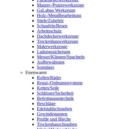
Maurer-/Putzerwerkzeuge
GaLabau Werkzeuge
Holz-/Metallbearbeitung
Stiele/Zubehör
Schaufeln/Besen
Arbeitsschutz
Dachdeckerwerkzeuge
Trockenbauwerkzeuge
Malerwerkzeuge
Ladungssicherung
Messer/Klingen/Spachteln
Aufbewahrung
Sonstiges
Eisenwaren
Rollen/Räder
Regal-/Ordnungssysteme
Ketten/Seile
Schlösser/Sicherheit
Befestigungstechnik
Beschläge
Edelstahlschrauben
Gewindestangen
Profile und Bleche
Trockenbauschrauben