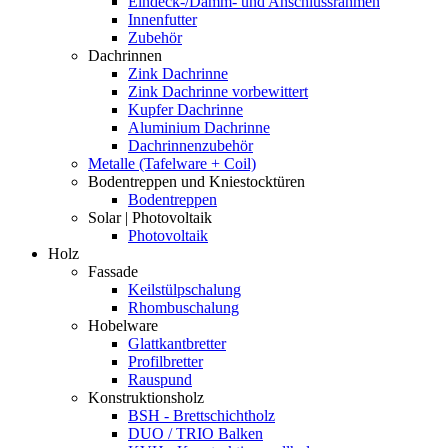
Eindeck-/Dämm- und Anschlussrahmen
Innenfutter
Zubehör
Dachrinnen
Zink Dachrinne
Zink Dachrinne vorbewittert
Kupfer Dachrinne
Aluminium Dachrinne
Dachrinnenzubehör
Metalle (Tafelware + Coil)
Bodentreppen und Kniestocktüren
Bodentreppen
Solar | Photovoltaik
Photovoltaik
Holz
Fassade
Keilstülpschalung
Rhombuschalung
Hobelware
Glattkantbretter
Profilbretter
Rauspund
Konstruktionsholz
BSH - Brettschichtholz
DUO / TRIO Balken