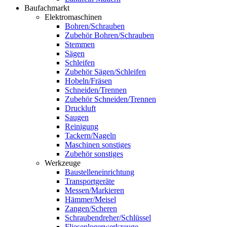
Baufachmarkt
Elektromaschinen
Bohren/Schrauben
Zubehör Bohren/Schrauben
Stemmen
Sägen
Schleifen
Zubehör Sägen/Schleifen
Hobeln/Fräsen
Schneiden/Trennen
Zubehör Schneiden/Trennen
Druckluft
Saugen
Reinigung
Tackern/Nageln
Maschinen sonstiges
Zubehör sonstiges
Werkzeuge
Baustelleneinrichtung
Transportgeräte
Messen/Markieren
Hämmer/Meisel
Zangen/Scheren
Schraubendreher/Schlüssel
Fliesenlegerwerkzeuge