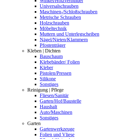
Winkel/Holzverbinder
Universalschrauben
Maschinen-/Schloßschrauben
Metrische Schrauben
Holzschrauben
Möbeltechnik
Muttern und Unterlegscheiben
Nägel/Nieten/Klammern
Pfostenträger
Kleben | Dichten
Bauschaum
Klebebänder/ Folien
Kleber
Pistolen/Pressen
Silikone
Sonstiges
Reinigung | Pflege
Fliesen/Sanitär
Garten/Hof/Baustelle
Haushalt
Auto/Maschinen
Sonstiges
Garten
Gartenwerkzeuge
Folien und Vliese