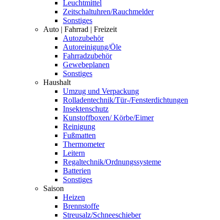
Leuchtmittel
Zeitschaltuhren/Rauchmelder
Sonstiges
Auto | Fahrrad | Freizeit
Autozubehör
Autoreinigung/Öle
Fahrradzubehör
Gewebeplanen
Sonstiges
Haushalt
Umzug und Verpackung
Rolladentechnik/Tür-/Fensterdichtungen
Insektenschutz
Kunstoffboxen/ Körbe/Eimer
Reinigung
Fußmatten
Thermometer
Leitern
Regaltechnik/Ordnungssysteme
Batterien
Sonstiges
Saison
Heizen
Brennstoffe
Streusalz/Schneeschieber