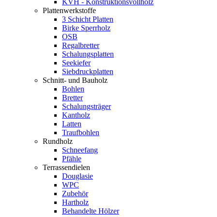
KVH - Konstruktionsvollholz
Plattenwerkstoffe
3 Schicht Platten
Birke Sperrholz
OSB
Regalbretter
Schalungsplatten
Seekiefer
Siebdruckplatten
Schnitt- und Bauholz
Bohlen
Bretter
Schalungsträger
Kantholz
Latten
Traufbohlen
Rundholz
Schneefang
Pfähle
Terrassendielen
Douglasie
WPC
Zubehör
Hartholz
Behandelte Hölzer