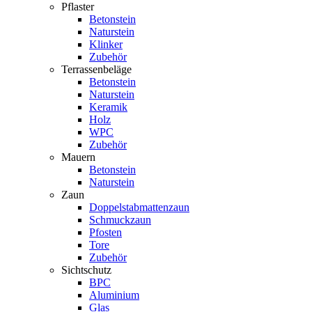
Pflaster
Betonstein
Naturstein
Klinker
Zubehör
Terrassenbeläge
Betonstein
Naturstein
Keramik
Holz
WPC
Zubehör
Mauern
Betonstein
Naturstein
Zaun
Doppelstabmattenzaun
Schmuckzaun
Pfosten
Tore
Zubehör
Sichtschutz
BPC
Aluminium
Glas