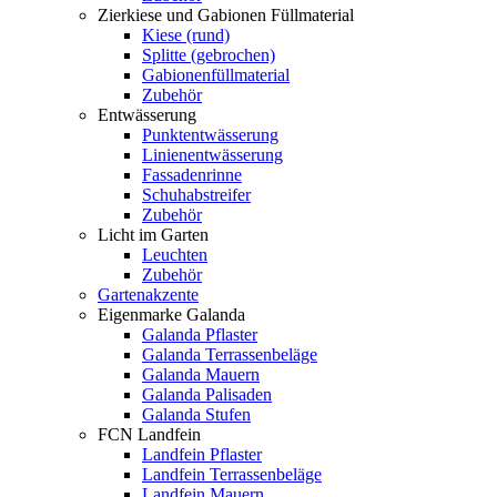
Zierkiese und Gabionen Füllmaterial
Kiese (rund)
Splitte (gebrochen)
Gabionenfüllmaterial
Zubehör
Entwässerung
Punktentwässerung
Linienentwässerung
Fassadenrinne
Schuhabstreifer
Zubehör
Licht im Garten
Leuchten
Zubehör
Gartenakzente
Eigenmarke Galanda
Galanda Pflaster
Galanda Terrassenbeläge
Galanda Mauern
Galanda Palisaden
Galanda Stufen
FCN Landfein
Landfein Pflaster
Landfein Terrassenbeläge
Landfein Mauern