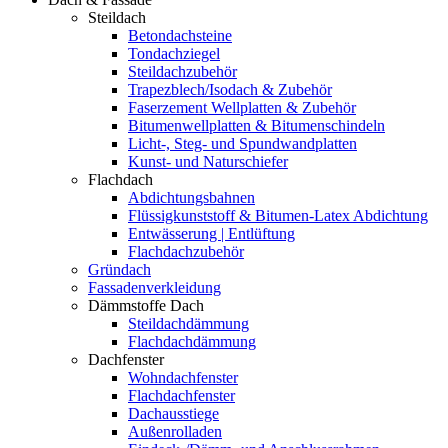
Steildach
Betondachsteine
Tondachziegel
Steildachzubehör
Trapezblech/Isodach & Zubehör
Faserzement Wellplatten & Zubehör
Bitumenwellplatten & Bitumenschindeln
Licht-, Steg- und Spundwandplatten
Kunst- und Naturschiefer
Flachdach
Abdichtungsbahnen
Flüssigkunststoff & Bitumen-Latex Abdichtung
Entwässerung | Entlüftung
Flachdachzubehör
Gründach
Fassadenverkleidung
Dämmstoffe Dach
Steildachdämmung
Flachdachdämmung
Dachfenster
Wohndachfenster
Flachdachfenster
Dachausstiege
Außenrolladen