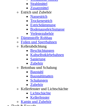
Strahlmittel
Zusatzmittel
Estrich und Zubehör
Nassestrich
Trockenestrich
Estrichdämmung
Bodenausgleichsmasse
Verlegezubehör
Dämmstoffe Rohbau
Folien und Sperrbahnen
Kellerabdichtung
Beschichtungen
Kaltselbstklebebahnen
Sanierung
Zubehör
Betonbau und Schalung
Baustahl
Baustahlmatten
Schalungen
Zubehör
Kellerfenster und Lichtschächte
Lichtschächte
Kellerfenster
Kamin und Zubehör
Dach & Fassade