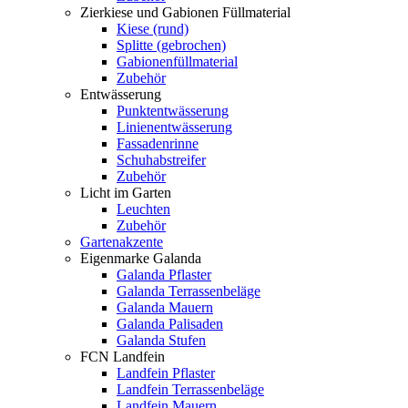
Zierkiese und Gabionen Füllmaterial
Kiese (rund)
Splitte (gebrochen)
Gabionenfüllmaterial
Zubehör
Entwässerung
Punktentwässerung
Linienentwässerung
Fassadenrinne
Schuhabstreifer
Zubehör
Licht im Garten
Leuchten
Zubehör
Gartenakzente
Eigenmarke Galanda
Galanda Pflaster
Galanda Terrassenbeläge
Galanda Mauern
Galanda Palisaden
Galanda Stufen
FCN Landfein
Landfein Pflaster
Landfein Terrassenbeläge
Landfein Mauern