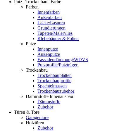
Putz | Trockenbau | Farbe
Farben
Innenfarben
Außenfarben
Lacke/Lasuren
Grundierungen
Tapeten/Malervlies
Klebebänder & Folien
Putze
Innenputze
Außenputze
Fassadendämmung/WDVS
Putzprofile/Putzträger
Trockenbau
Trockenbauplatten
Trockenbauprofile
Spachtelmassen
Trockenbauzubehör
Dämmstoffe Innenausbau
Dämmstoffe
Zubehör
Türen & Tore
Garagentore
Holztüren
Zubehör