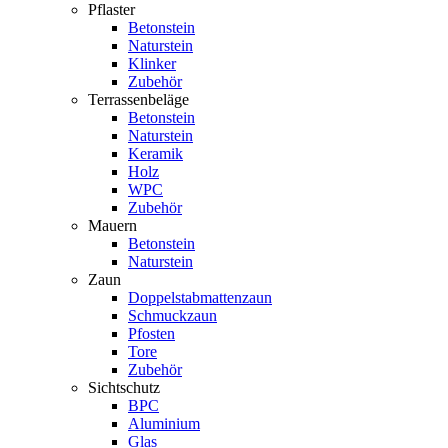
Pflaster
Betonstein
Naturstein
Klinker
Zubehör
Terrassenbeläge
Betonstein
Naturstein
Keramik
Holz
WPC
Zubehör
Mauern
Betonstein
Naturstein
Zaun
Doppelstabmattenzaun
Schmuckzaun
Pfosten
Tore
Zubehör
Sichtschutz
BPC
Aluminium
Glas