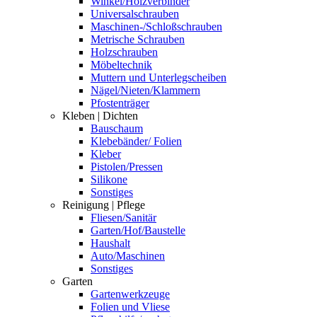
Winkel/Holzverbinder
Universalschrauben
Maschinen-/Schloßschrauben
Metrische Schrauben
Holzschrauben
Möbeltechnik
Muttern und Unterlegscheiben
Nägel/Nieten/Klammern
Pfostenträger
Kleben | Dichten
Bauschaum
Klebebänder/ Folien
Kleber
Pistolen/Pressen
Silikone
Sonstiges
Reinigung | Pflege
Fliesen/Sanitär
Garten/Hof/Baustelle
Haushalt
Auto/Maschinen
Sonstiges
Garten
Gartenwerkzeuge
Folien und Vliese