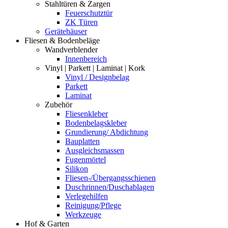
Stahltüren & Zargen
Feuerschutztür
ZK Türen
Gerätehäuser
Fliesen & Bodenbeläge
Wandverblender
Innenbereich
Vinyl | Parkett | Laminat | Kork
Vinyl / Designbelag
Parkett
Laminat
Zubehör
Fliesenkleber
Bodenbelagskleber
Grundierung/ Abdichtung
Bauplatten
Ausgleichsmassen
Fugenmörtel
Silikon
Fliesen-/Übergangsschienen
Duschrinnen/Duschablagen
Verlegehilfen
Reinigung/Pflege
Werkzeuge
Hof & Garten