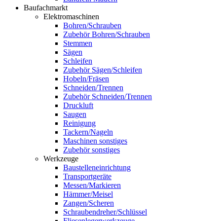
Baufachmarkt
Elektromaschinen
Bohren/Schrauben
Zubehör Bohren/Schrauben
Stemmen
Sägen
Schleifen
Zubehör Sägen/Schleifen
Hobeln/Fräsen
Schneiden/Trennen
Zubehör Schneiden/Trennen
Druckluft
Saugen
Reinigung
Tackern/Nageln
Maschinen sonstiges
Zubehör sonstiges
Werkzeuge
Baustelleneinrichtung
Transportgeräte
Messen/Markieren
Hämmer/Meisel
Zangen/Scheren
Schraubendreher/Schlüssel
Fliesenlegerwerkzeuge