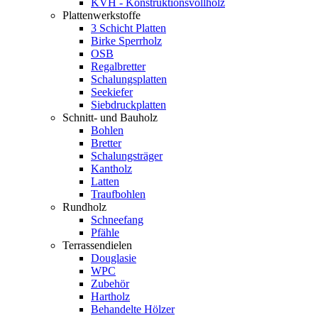
KVH - Konstruktionsvollholz
Plattenwerkstoffe
3 Schicht Platten
Birke Sperrholz
OSB
Regalbretter
Schalungsplatten
Seekiefer
Siebdruckplatten
Schnitt- und Bauholz
Bohlen
Bretter
Schalungsträger
Kantholz
Latten
Traufbohlen
Rundholz
Schneefang
Pfähle
Terrassendielen
Douglasie
WPC
Zubehör
Hartholz
Behandelte Hölzer