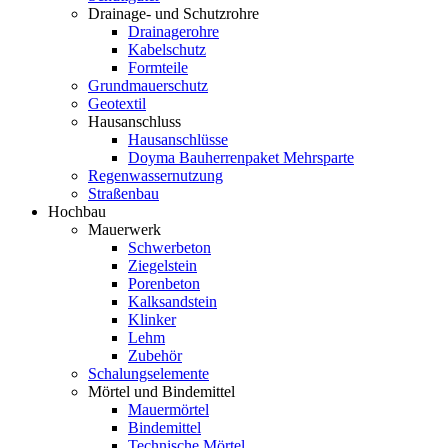
Drainage- und Schutzrohre
Drainagerohre
Kabelschutz
Formteile
Grundmauerschutz
Geotextil
Hausanschluss
Hausanschlüsse
Doyma Bauherrenpaket Mehrsparte
Regenwassernutzung
Straßenbau
Hochbau
Mauerwerk
Schwerbeton
Ziegelstein
Porenbeton
Kalksandstein
Klinker
Lehm
Zubehör
Schalungselemente
Mörtel und Bindemittel
Mauermörtel
Bindemittel
Technische Mörtel