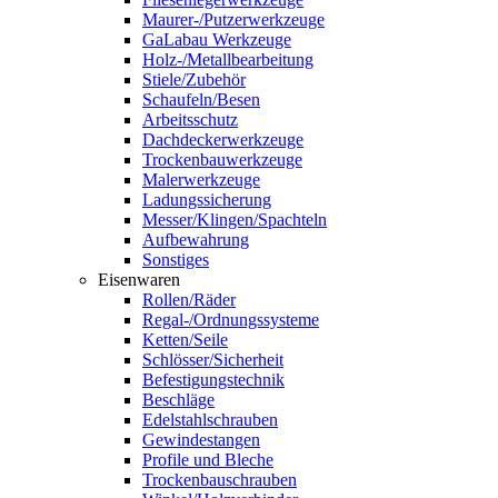
Maurer-/Putzerwerkzeuge
GaLabau Werkzeuge
Holz-/Metallbearbeitung
Stiele/Zubehör
Schaufeln/Besen
Arbeitsschutz
Dachdeckerwerkzeuge
Trockenbauwerkzeuge
Malerwerkzeuge
Ladungssicherung
Messer/Klingen/Spachteln
Aufbewahrung
Sonstiges
Eisenwaren
Rollen/Räder
Regal-/Ordnungssysteme
Ketten/Seile
Schlösser/Sicherheit
Befestigungstechnik
Beschläge
Edelstahlschrauben
Gewindestangen
Profile und Bleche
Trockenbauschrauben