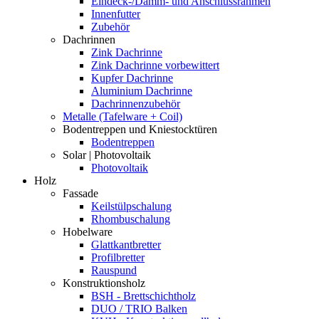
Eindeck-/Dämm- und Anschlussrahmen
Innenfutter
Zubehör
Dachrinnen
Zink Dachrinne
Zink Dachrinne vorbewittert
Kupfer Dachrinne
Aluminium Dachrinne
Dachrinnenzubehör
Metalle (Tafelware + Coil)
Bodentreppen und Kniestocktüren
Bodentreppen
Solar | Photovoltaik
Photovoltaik
Holz
Fassade
Keilstülpschalung
Rhombuschalung
Hobelware
Glattkantbretter
Profilbretter
Rauspund
Konstruktionsholz
BSH - Brettschichtholz
DUO / TRIO Balken