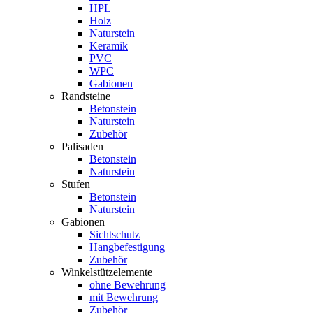
HPL
Holz
Naturstein
Keramik
PVC
WPC
Gabionen
Randsteine
Betonstein
Naturstein
Zubehör
Palisaden
Betonstein
Naturstein
Stufen
Betonstein
Naturstein
Gabionen
Sichtschutz
Hangbefestigung
Zubehör
Winkelstützelemente
ohne Bewehrung
mit Bewehrung
Zubehör