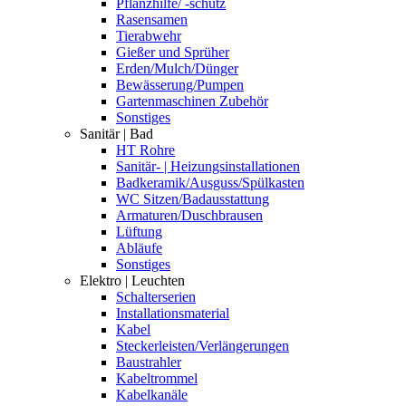
Pflanzhilfe/ -schutz
Rasensamen
Tierabwehr
Gießer und Sprüher
Erden/Mulch/Dünger
Bewässerung/Pumpen
Gartenmaschinen Zubehör
Sonstiges
Sanitär | Bad
HT Rohre
Sanitär- | Heizungsinstallationen
Badkeramik/Ausguss/Spülkasten
WC Sitzen/Badausstattung
Armaturen/Duschbrausen
Lüftung
Abläufe
Sonstiges
Elektro | Leuchten
Schalterserien
Installationsmaterial
Kabel
Steckerleisten/Verlängerungen
Baustrahler
Kabeltrommel
Kabelkanäle