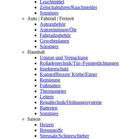
Leuchtmittel
Zeitschaltuhren/Rauchmelder
Sonstiges
Auto | Fahrrad | Freizeit
Autozubehör
Autoreinigung/Öle
Fahrradzubehör
Gewebeplanen
Sonstiges
Haushalt
Umzug und Verpackung
Rolladentechnik/Tür-/Fensterdichtungen
Insektenschutz
Kunstoffboxen/ Körbe/Eimer
Reinigung
Fußmatten
Thermometer
Leitern
Regaltechnik/Ordnungssysteme
Batterien
Sonstiges
Saison
Heizen
Brennstoffe
Streusalz/Schneeschieber