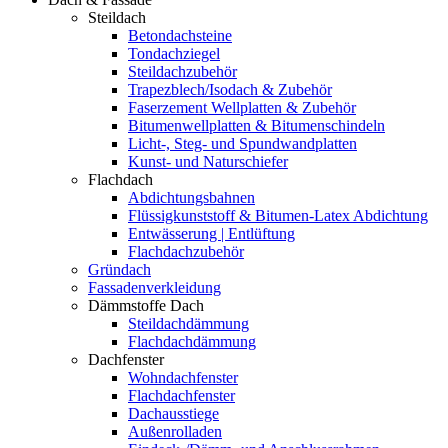
Steildach
Betondachsteine
Tondachziegel
Steildachzubehör
Trapezblech/Isodach & Zubehör
Faserzement Wellplatten & Zubehör
Bitumenwellplatten & Bitumenschindeln
Licht-, Steg- und Spundwandplatten
Kunst- und Naturschiefer
Flachdach
Abdichtungsbahnen
Flüssigkunststoff & Bitumen-Latex Abdichtung
Entwässerung | Entlüftung
Flachdachzubehör
Gründach
Fassadenverkleidung
Dämmstoffe Dach
Steildachdämmung
Flachdachdämmung
Dachfenster
Wohndachfenster
Flachdachfenster
Dachausstiege
Außenrolladen