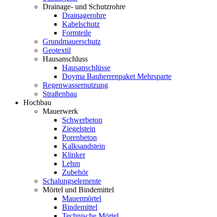
Drainage- und Schutzrohre
Drainagerohre
Kabelschutz
Formteile
Grundmauerschutz
Geotextil
Hausanschluss
Hausanschlüsse
Doyma Bauherrenpaket Mehrsparte
Regenwassernutzung
Straßenbau
Hochbau
Mauerwerk
Schwerbeton
Ziegelstein
Porenbeton
Kalksandstein
Klinker
Lehm
Zubehör
Schalungselemente
Mörtel und Bindemittel
Mauermörtel
Bindemittel
Technische Mörtel