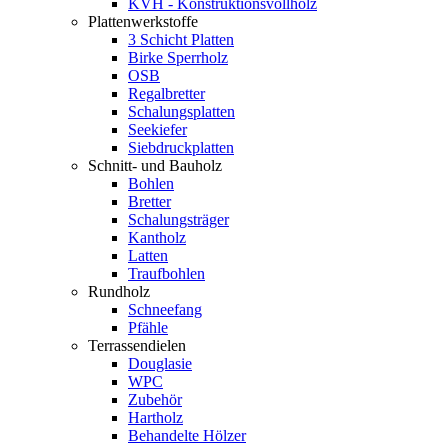
KVH - Konstruktionsvollholz
Plattenwerkstoffe
3 Schicht Platten
Birke Sperrholz
OSB
Regalbretter
Schalungsplatten
Seekiefer
Siebdruckplatten
Schnitt- und Bauholz
Bohlen
Bretter
Schalungsträger
Kantholz
Latten
Traufbohlen
Rundholz
Schneefang
Pfähle
Terrassendielen
Douglasie
WPC
Zubehör
Hartholz
Behandelte Hölzer