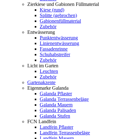
Zierkiese und Gabionen Füllmaterial
Kiese (rund)
Splitte (gebrochen)
Gabionenfüllmaterial
Zubehör
Entwässerung
Punktentwässerung
Linienentwässerung
Fassadenrinne
Schuhabstreifer
Zubehör
Licht im Garten
Leuchten
Zubehör
Gartenakzente
Eigenmarke Galanda
Galanda Pflaster
Galanda Terrassenbeläge
Galanda Mauern
Galanda Palisaden
Galanda Stufen
FCN Landfein
Landfein Pflaster
Landfein Terrassenbeläge
Landfein Mauern