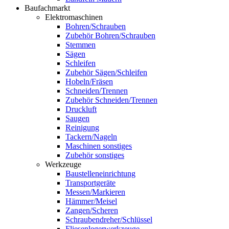
Baufachmarkt
Elektromaschinen
Bohren/Schrauben
Zubehör Bohren/Schrauben
Stemmen
Sägen
Schleifen
Zubehör Sägen/Schleifen
Hobeln/Fräsen
Schneiden/Trennen
Zubehör Schneiden/Trennen
Druckluft
Saugen
Reinigung
Tackern/Nageln
Maschinen sonstiges
Zubehör sonstiges
Werkzeuge
Baustelleneinrichtung
Transportgeräte
Messen/Markieren
Hämmer/Meisel
Zangen/Scheren
Schraubendreher/Schlüssel
Fliesenlegerwerkzeuge