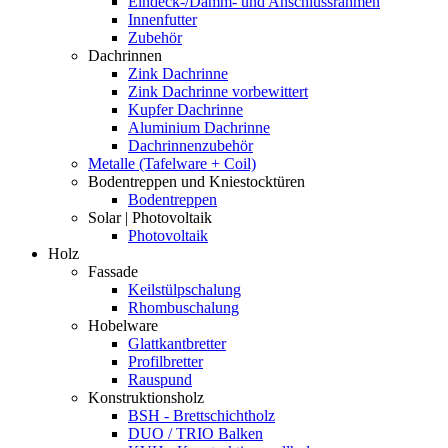
Eindeck-/Dämm- und Anschlussrahmen
Innenfutter
Zubehör
Dachrinnen
Zink Dachrinne
Zink Dachrinne vorbewittert
Kupfer Dachrinne
Aluminium Dachrinne
Dachrinnenzubehör
Metalle (Tafelware + Coil)
Bodentreppen und Kniestocktüren
Bodentreppen
Solar | Photovoltaik
Photovoltaik
Holz
Fassade
Keilstülpschalung
Rhombuschalung
Hobelware
Glattkantbretter
Profilbretter
Rauspund
Konstruktionsholz
BSH - Brettschichtholz
DUO / TRIO Balken