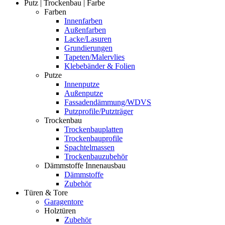
Putz | Trockenbau | Farbe
Farben
Innenfarben
Außenfarben
Lacke/Lasuren
Grundierungen
Tapeten/Malervlies
Klebebänder & Folien
Putze
Innenputze
Außenputze
Fassadendämmung/WDVS
Putzprofile/Putzträger
Trockenbau
Trockenbauplatten
Trockenbauprofile
Spachtelmassen
Trockenbauzubehör
Dämmstoffe Innenausbau
Dämmstoffe
Zubehör
Türen & Tore
Garagentore
Holztüren
Zubehör