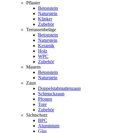
Pflaster
Betonstein
Naturstein
Klinker
Zubehör
Terrassenbeläge
Betonstein
Naturstein
Keramik
Holz
WPC
Zubehör
Mauern
Betonstein
Naturstein
Zaun
Doppelstabmattenzaun
Schmuckzaun
Pfosten
Tore
Zubehör
Sichtschutz
BPC
Aluminium
Glas