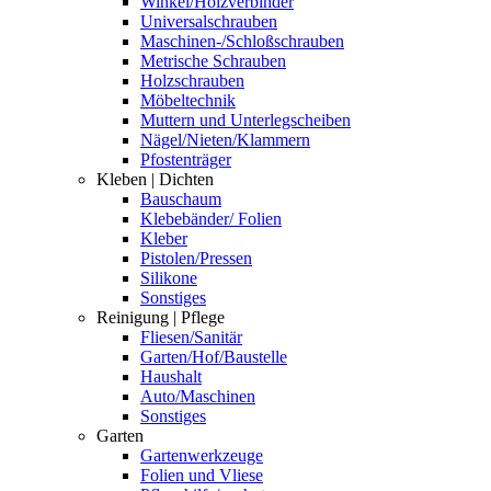
Winkel/Holzverbinder
Universalschrauben
Maschinen-/Schloßschrauben
Metrische Schrauben
Holzschrauben
Möbeltechnik
Muttern und Unterlegscheiben
Nägel/Nieten/Klammern
Pfostenträger
Kleben | Dichten
Bauschaum
Klebebänder/ Folien
Kleber
Pistolen/Pressen
Silikone
Sonstiges
Reinigung | Pflege
Fliesen/Sanitär
Garten/Hof/Baustelle
Haushalt
Auto/Maschinen
Sonstiges
Garten
Gartenwerkzeuge
Folien und Vliese