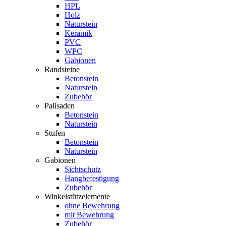
HPL
Holz
Naturstein
Keramik
PVC
WPC
Gabionen
Randsteine
Betonstein
Naturstein
Zubehör
Palisaden
Betonstein
Naturstein
Stufen
Betonstein
Naturstein
Gabionen
Sichtschutz
Hangbefestigung
Zubehör
Winkelstützelemente
ohne Bewehrung
mit Bewehrung
Zubehör