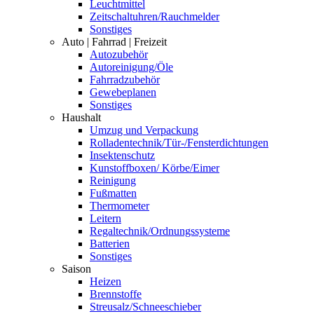
Leuchtmittel
Zeitschaltuhren/Rauchmelder
Sonstiges
Auto | Fahrrad | Freizeit
Autozubehör
Autoreinigung/Öle
Fahrradzubehör
Gewebeplanen
Sonstiges
Haushalt
Umzug und Verpackung
Rolladentechnik/Tür-/Fensterdichtungen
Insektenschutz
Kunstoffboxen/ Körbe/Eimer
Reinigung
Fußmatten
Thermometer
Leitern
Regaltechnik/Ordnungssysteme
Batterien
Sonstiges
Saison
Heizen
Brennstoffe
Streusalz/Schneeschieber