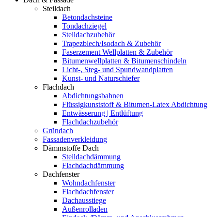
Steildach
Betondachsteine
Tondachziegel
Steildachzubehör
Trapezblech/Isodach & Zubehör
Faserzement Wellplatten & Zubehör
Bitumenwellplatten & Bitumenschindeln
Licht-, Steg- und Spundwandplatten
Kunst- und Naturschiefer
Flachdach
Abdichtungsbahnen
Flüssigkunststoff & Bitumen-Latex Abdichtung
Entwässerung | Entlüftung
Flachdachzubehör
Gründach
Fassadenverkleidung
Dämmstoffe Dach
Steildachdämmung
Flachdachdämmung
Dachfenster
Wohndachfenster
Flachdachfenster
Dachausstiege
Außenrolladen