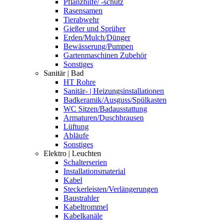
Pflanzhilfe/ -schutz
Rasensamen
Tierabwehr
Gießer und Sprüher
Erden/Mulch/Dünger
Bewässerung/Pumpen
Gartenmaschinen Zubehör
Sonstiges
Sanitär | Bad
HT Rohre
Sanitär- | Heizungsinstallationen
Badkeramik/Ausguss/Spülkasten
WC Sitzen/Badausstattung
Armaturen/Duschbrausen
Lüftung
Abläufe
Sonstiges
Elektro | Leuchten
Schalterserien
Installationsmaterial
Kabel
Steckerleisten/Verlängerungen
Baustrahler
Kabeltrommel
Kabelkanäle