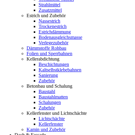
Strahlmittel
Zusatzmittel
Estrich und Zubehör
Nassestrich
Trockenestrich
Estrichdämmung
Bodenausgleichsmasse
Verlegezubehör
Dämmstoffe Rohbau
Folien und Sperrbahnen
Kellerabdichtung
Beschichtungen
Kaltselbstklebebahnen
Sanierung
Zubehör
Betonbau und Schalung
Baustahl
Baustahlmatten
Schalungen
Zubehör
Kellerfenster und Lichtschächte
Lichtschächte
Kellerfenster
Kamin und Zubehör
Dach & Fassade