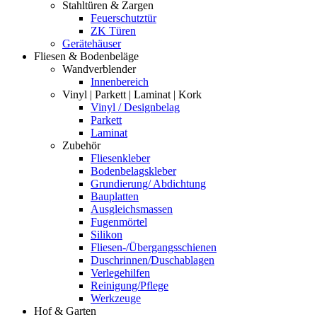
Stahltüren & Zargen
Feuerschutztür
ZK Türen
Gerätehäuser
Fliesen & Bodenbeläge
Wandverblender
Innenbereich
Vinyl | Parkett | Laminat | Kork
Vinyl / Designbelag
Parkett
Laminat
Zubehör
Fliesenkleber
Bodenbelagskleber
Grundierung/ Abdichtung
Bauplatten
Ausgleichsmassen
Fugenmörtel
Silikon
Fliesen-/Übergangsschienen
Duschrinnen/Duschablagen
Verlegehilfen
Reinigung/Pflege
Werkzeuge
Hof & Garten