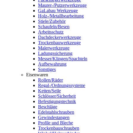
Maurer-/Putzerwerkzeuge
GaLabau Werkzeuge
Holz-/Metallbearbeitung
Stiele/Zubehör
Schaufeln/Besen
Arbeitsschutz
Dachdeckerwerkzeuge
Trockenbauwerkzeuge
Malerwerkzeuge
Ladungssicherung
Messer/Klingen/Spachteln
Aufbewahrung
Sonstiges
Eisenwaren
Rollen/Räder
Regal-/Ordnungssysteme
Ketten/Seile
Schlösser/Sicherheit
Befestigungstechnik
Beschläge
Edelstahlschrauben
Gewindestangen
Profile und Bleche
Trockenbauschrauben