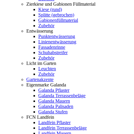
Zierkiese und Gabionen Füllmaterial
Kiese (rund)
Splitte (gebrochen)
Gabionenfüllmaterial
Zubehör
Entwässerung
Punktentwässerung
Linienentwässerung
Fassadenrinne
Schuhabstreifer
Zubehör
Licht im Garten
Leuchten
Zubehör
Gartenakzente
Eigenmarke Galanda
Galanda Pflaster
Galanda Terrassenbeläge
Galanda Mauern
Galanda Palisaden
Galanda Stufen
FCN Landfein
Landfein Pflaster
Landfein Terrassenbeläge
Landfein Mauern