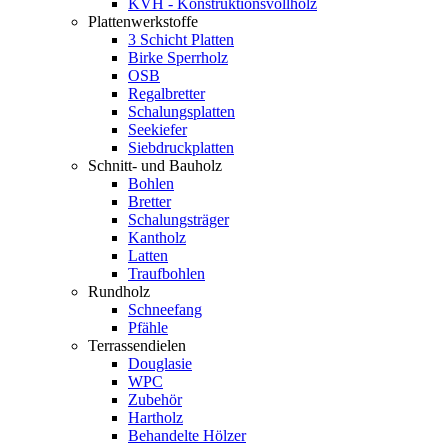
KVH - Konstruktionsvollholz
Plattenwerkstoffe
3 Schicht Platten
Birke Sperrholz
OSB
Regalbretter
Schalungsplatten
Seekiefer
Siebdruckplatten
Schnitt- und Bauholz
Bohlen
Bretter
Schalungsträger
Kantholz
Latten
Traufbohlen
Rundholz
Schneefang
Pfähle
Terrassendielen
Douglasie
WPC
Zubehör
Hartholz
Behandelte Hölzer