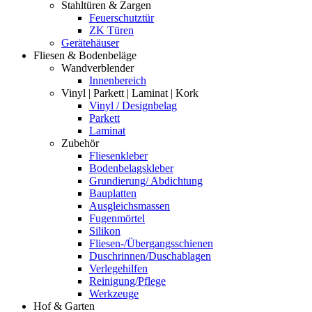
Stahltüren & Zargen
Feuerschutztür
ZK Türen
Gerätehäuser
Fliesen & Bodenbeläge
Wandverblender
Innenbereich
Vinyl | Parkett | Laminat | Kork
Vinyl / Designbelag
Parkett
Laminat
Zubehör
Fliesenkleber
Bodenbelagskleber
Grundierung/ Abdichtung
Bauplatten
Ausgleichsmassen
Fugenmörtel
Silikon
Fliesen-/Übergangsschienen
Duschrinnen/Duschablagen
Verlegehilfen
Reinigung/Pflege
Werkzeuge
Hof & Garten