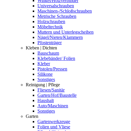
Winkel/Holzverbinder
Universalschrauben
Maschinen-/Schloßschrauben
Metrische Schrauben
Holzschrauben
Möbeltechnik
Muttern und Unterlegscheiben
Nägel/Nieten/Klammern
Pfostenträger
Kleben | Dichten
Bauschaum
Klebebänder/ Folien
Kleber
Pistolen/Pressen
Silikone
Sonstiges
Reinigung | Pflege
Fliesen/Sanitär
Garten/Hof/Baustelle
Haushalt
Auto/Maschinen
Sonstiges
Garten
Gartenwerkzeuge
Folien und Vliese