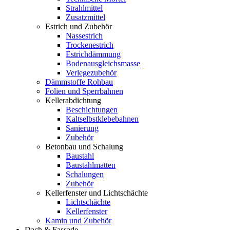
Strahlmittel
Zusatzmittel
Estrich und Zubehör
Nassestrich
Trockenestrich
Estrichdämmung
Bodenausgleichsmasse
Verlegezubehör
Dämmstoffe Rohbau
Folien und Sperrbahnen
Kellerabdichtung
Beschichtungen
Kaltselbstklebebahnen
Sanierung
Zubehör
Betonbau und Schalung
Baustahl
Baustahlmatten
Schalungen
Zubehör
Kellerfenster und Lichtschächte
Lichtschächte
Kellerfenster
Kamin und Zubehör
Dach & Fassade