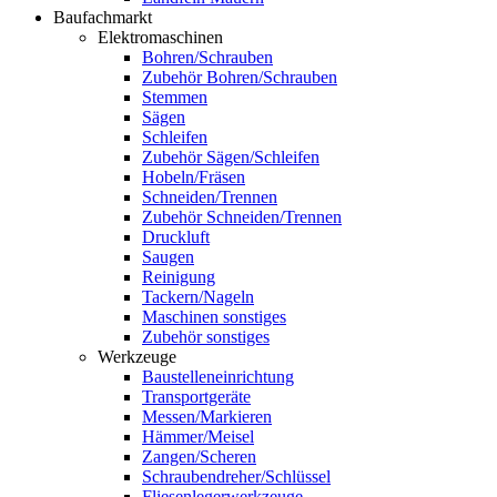
Baufachmarkt
Elektromaschinen
Bohren/Schrauben
Zubehör Bohren/Schrauben
Stemmen
Sägen
Schleifen
Zubehör Sägen/Schleifen
Hobeln/Fräsen
Schneiden/Trennen
Zubehör Schneiden/Trennen
Druckluft
Saugen
Reinigung
Tackern/Nageln
Maschinen sonstiges
Zubehör sonstiges
Werkzeuge
Baustelleneinrichtung
Transportgeräte
Messen/Markieren
Hämmer/Meisel
Zangen/Scheren
Schraubendreher/Schlüssel
Fliesenlegerwerkzeuge