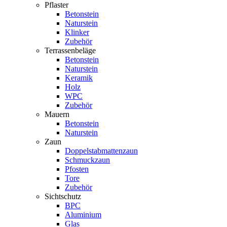
Pflaster
Betonstein
Naturstein
Klinker
Zubehör
Terrassenbeläge
Betonstein
Naturstein
Keramik
Holz
WPC
Zubehör
Mauern
Betonstein
Naturstein
Zaun
Doppelstabmattenzaun
Schmuckzaun
Pfosten
Tore
Zubehör
Sichtschutz
BPC
Aluminium
Glas