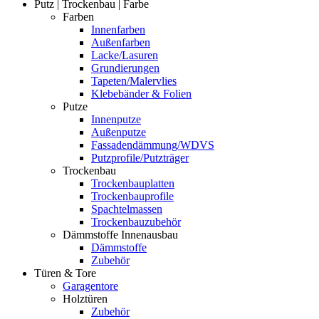
Putz | Trockenbau | Farbe
Farben
Innenfarben
Außenfarben
Lacke/Lasuren
Grundierungen
Tapeten/Malervlies
Klebebänder & Folien
Putze
Innenputze
Außenputze
Fassadendämmung/WDVS
Putzprofile/Putzträger
Trockenbau
Trockenbauplatten
Trockenbauprofile
Spachtelmassen
Trockenbauzubehör
Dämmstoffe Innenausbau
Dämmstoffe
Zubehör
Türen & Tore
Garagentore
Holztüren
Zubehör