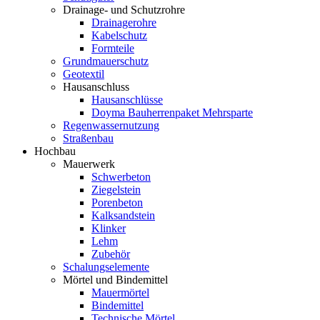
Drainage- und Schutzrohre
Drainagerohre
Kabelschutz
Formteile
Grundmauerschutz
Geotextil
Hausanschluss
Hausanschlüsse
Doyma Bauherrenpaket Mehrsparte
Regenwassernutzung
Straßenbau
Hochbau
Mauerwerk
Schwerbeton
Ziegelstein
Porenbeton
Kalksandstein
Klinker
Lehm
Zubehör
Schalungselemente
Mörtel und Bindemittel
Mauermörtel
Bindemittel
Technische Mörtel