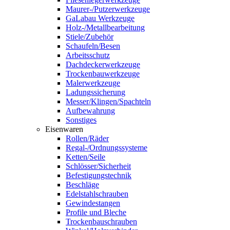
Maurer-/Putzerwerkzeuge
GaLabau Werkzeuge
Holz-/Metallbearbeitung
Stiele/Zubehör
Schaufeln/Besen
Arbeitsschutz
Dachdeckerwerkzeuge
Trockenbauwerkzeuge
Malerwerkzeuge
Ladungssicherung
Messer/Klingen/Spachteln
Aufbewahrung
Sonstiges
Eisenwaren
Rollen/Räder
Regal-/Ordnungssysteme
Ketten/Seile
Schlösser/Sicherheit
Befestigungstechnik
Beschläge
Edelstahlschrauben
Gewindestangen
Profile und Bleche
Trockenbauschrauben