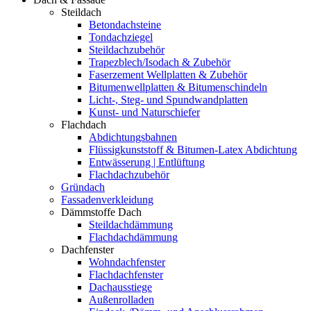
Steildach
Betondachsteine
Tondachziegel
Steildachzubehör
Trapezblech/Isodach & Zubehör
Faserzement Wellplatten & Zubehör
Bitumenwellplatten & Bitumenschindeln
Licht-, Steg- und Spundwandplatten
Kunst- und Naturschiefer
Flachdach
Abdichtungsbahnen
Flüssigkunststoff & Bitumen-Latex Abdichtung
Entwässerung | Entlüftung
Flachdachzubehör
Gründach
Fassadenverkleidung
Dämmstoffe Dach
Steildachdämmung
Flachdachdämmung
Dachfenster
Wohndachfenster
Flachdachfenster
Dachausstiege
Außenrolladen