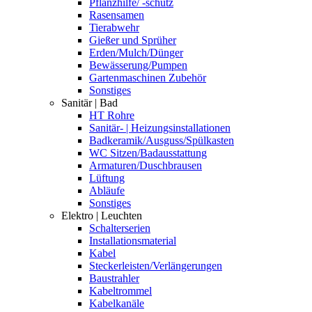
Pflanzhilfe/ -schutz
Rasensamen
Tierabwehr
Gießer und Sprüher
Erden/Mulch/Dünger
Bewässerung/Pumpen
Gartenmaschinen Zubehör
Sonstiges
Sanitär | Bad
HT Rohre
Sanitär- | Heizungsinstallationen
Badkeramik/Ausguss/Spülkasten
WC Sitzen/Badausstattung
Armaturen/Duschbrausen
Lüftung
Abläufe
Sonstiges
Elektro | Leuchten
Schalterserien
Installationsmaterial
Kabel
Steckerleisten/Verlängerungen
Baustrahler
Kabeltrommel
Kabelkanäle