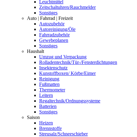
Leuchtmittel
Zeitschaltuhren/Rauchmelder
Sonstiges
Auto | Fahrrad | Freizeit
Autozubehör
Autoreinigung/Öle
Fahrradzubehör
Gewebeplanen
Sonstiges
Haushalt
Umzug und Verpackung
Rolladentechnik/Tür-/Fensterdichtungen
Insektenschutz
Kunstoffboxen/ Körbe/Eimer
Reinigung
Fußmatten
Thermometer
Leitern
Regaltechnik/Ordnungssysteme
Batterien
Sonstiges
Saison
Heizen
Brennstoffe
Streusalz/Schneeschieber