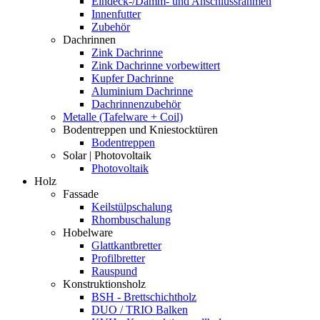
Eindeck-/Dämm- und Anschlussrahmen
Innenfutter
Zubehör
Dachrinnen
Zink Dachrinne
Zink Dachrinne vorbewittert
Kupfer Dachrinne
Aluminium Dachrinne
Dachrinnenzubehör
Metalle (Tafelware + Coil)
Bodentreppen und Kniestocktüren
Bodentreppen
Solar | Photovoltaik
Photovoltaik
Holz
Fassade
Keilstülpschalung
Rhombuschalung
Hobelware
Glattkantbretter
Profilbretter
Rauspund
Konstruktionsholz
BSH - Brettschichtholz
DUO / TRIO Balken