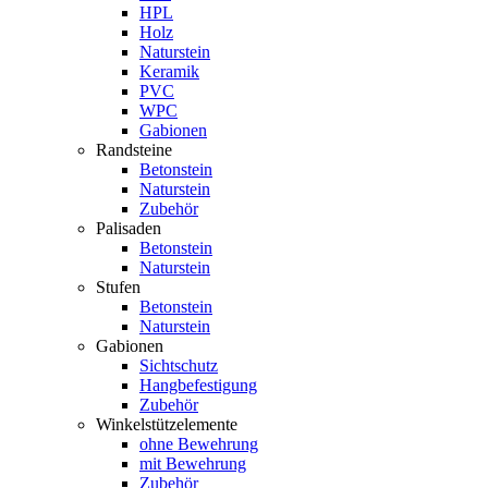
HPL
Holz
Naturstein
Keramik
PVC
WPC
Gabionen
Randsteine
Betonstein
Naturstein
Zubehör
Palisaden
Betonstein
Naturstein
Stufen
Betonstein
Naturstein
Gabionen
Sichtschutz
Hangbefestigung
Zubehör
Winkelstützelemente
ohne Bewehrung
mit Bewehrung
Zubehör