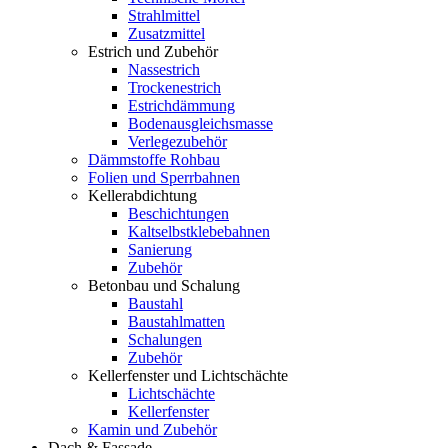
Strahlmittel
Zusatzmittel
Estrich und Zubehör
Nassestrich
Trockenestrich
Estrichdämmung
Bodenausgleichsmasse
Verlegezubehör
Dämmstoffe Rohbau
Folien und Sperrbahnen
Kellerabdichtung
Beschichtungen
Kaltselbstklebebahnen
Sanierung
Zubehör
Betonbau und Schalung
Baustahl
Baustahlmatten
Schalungen
Zubehör
Kellerfenster und Lichtschächte
Lichtschächte
Kellerfenster
Kamin und Zubehör
Dach & Fassade