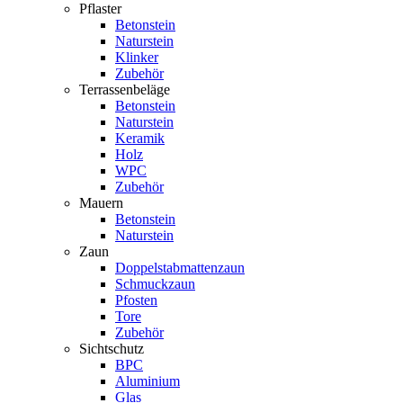
Pflaster
Betonstein
Naturstein
Klinker
Zubehör
Terrassenbeläge
Betonstein
Naturstein
Keramik
Holz
WPC
Zubehör
Mauern
Betonstein
Naturstein
Zaun
Doppelstabmattenzaun
Schmuckzaun
Pfosten
Tore
Zubehör
Sichtschutz
BPC
Aluminium
Glas