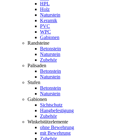
HPL
Holz
Naturstein
Keramik
PVC
WPC
Gabionen
Randsteine
Betonstein
Naturstein
Zubehör
Palisaden
Betonstein
Naturstein
Stufen
Betonstein
Naturstein
Gabionen
Sichtschutz
Hangbefestigung
Zubehör
Winkelstützelemente
ohne Bewehrung
mit Bewehrung
Zubehör