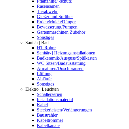
Pflanzhilfe/ -schutz
Rasensamen
Tierabwehr
Gießer und Sprüher
Erden/Mulch/Dünger
Bewässerung/Pumpen
Gartenmaschinen Zubehör
Sonstiges
Sanitär | Bad
HT Rohre
Sanitär- | Heizungsinstallationen
Badkeramik/Ausguss/Spülkasten
WC Sitzen/Badausstattung
Armaturen/Duschbrausen
Lüftung
Abläufe
Sonstiges
Elektro | Leuchten
Schalterserien
Installationsmaterial
Kabel
Steckerleisten/Verlängerungen
Baustrahler
Kabeltrommel
Kabelkanäle