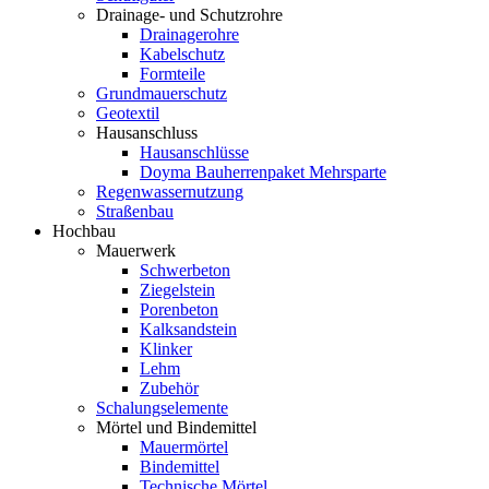
Drainage- und Schutzrohre
Drainagerohre
Kabelschutz
Formteile
Grundmauerschutz
Geotextil
Hausanschluss
Hausanschlüsse
Doyma Bauherrenpaket Mehrsparte
Regenwassernutzung
Straßenbau
Hochbau
Mauerwerk
Schwerbeton
Ziegelstein
Porenbeton
Kalksandstein
Klinker
Lehm
Zubehör
Schalungselemente
Mörtel und Bindemittel
Mauermörtel
Bindemittel
Technische Mörtel