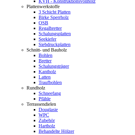
KVH - Konstruktionsvollholz
Plattenwerkstoffe
3 Schicht Platten
Birke Sperrholz
OSB
Regalbretter
Schalungsplatten
Seekiefer
Siebdruckplatten
Schnitt- und Bauholz
Bohlen
Bretter
Schalungsträger
Kantholz
Latten
Traufbohlen
Rundholz
Schneefang
Pfähle
Terrassendielen
Douglasie
WPC
Zubehör
Hartholz
Behandelte Hölzer