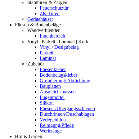
Stahltüren & Zargen
Feuerschutztür
ZK Türen
Gerätehäuser
Fliesen & Bodenbeläge
Wandverblender
Innenbereich
Vinyl | Parkett | Laminat | Kork
Vinyl / Designbelag
Parkett
Laminat
Zubehör
Fliesenkleber
Bodenbelagskleber
Grundierung/ Abdichtung
Bauplatten
Ausgleichsmassen
Fugenmörtel
Silikon
Fliesen-/Übergangsschienen
Duschrinnen/Duschablagen
Verlegehilfen
Reinigung/Pflege
Werkzeuge
Hof & Garten