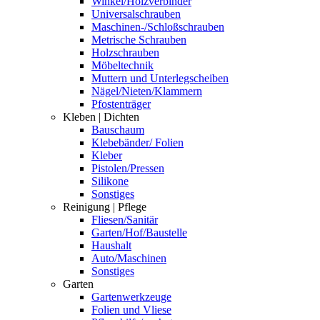
Winkel/Holzverbinder
Universalschrauben
Maschinen-/Schloßschrauben
Metrische Schrauben
Holzschrauben
Möbeltechnik
Muttern und Unterlegscheiben
Nägel/Nieten/Klammern
Pfostenträger
Kleben | Dichten
Bauschaum
Klebebänder/ Folien
Kleber
Pistolen/Pressen
Silikone
Sonstiges
Reinigung | Pflege
Fliesen/Sanitär
Garten/Hof/Baustelle
Haushalt
Auto/Maschinen
Sonstiges
Garten
Gartenwerkzeuge
Folien und Vliese