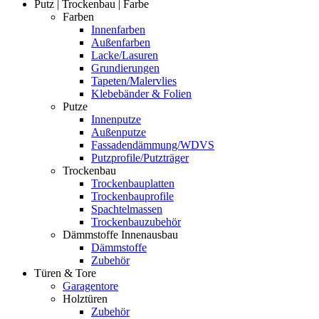
Putz | Trockenbau | Farbe
Farben
Innenfarben
Außenfarben
Lacke/Lasuren
Grundierungen
Tapeten/Malervlies
Klebebänder & Folien
Putze
Innenputze
Außenputze
Fassadendämmung/WDVS
Putzprofile/Putzträger
Trockenbau
Trockenbauplatten
Trockenbauprofile
Spachtelmassen
Trockenbauzubehör
Dämmstoffe Innenausbau
Dämmstoffe
Zubehör
Türen & Tore
Garagentore
Holztüren
Zubehör