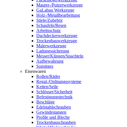
Maurer-/Putzerwerkzeuge
GaLabau Werkzeuge
Holz-/Metallbearbeitung
Stiele/Zubehör
Schaufeln/Besen
Arbeitsschutz
Dachdeckerwerkzeuge
Trockenbauwerkzeuge
Malerwerkzeuge
Ladungssicherung
Messer/Klingen/Spachteln
Aufbewahrung
Sonstiges
Eisenwaren
Rollen/Räder
Regal-/Ordnungssysteme
Ketten/Seile
Schlösser/Sicherheit
Befestigungstechnik
Beschläge
Edelstahlschrauben
Gewindestangen
Profile und Bleche
Trockenbauschrauben