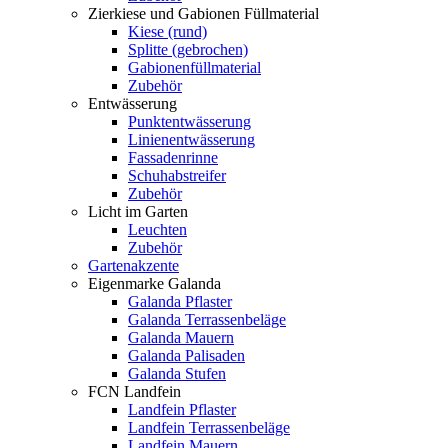
Zierkiese und Gabionen Füllmaterial
Kiese (rund)
Splitte (gebrochen)
Gabionenfüllmaterial
Zubehör
Entwässerung
Punktentwässerung
Linienentwässerung
Fassadenrinne
Schuhabstreifer
Zubehör
Licht im Garten
Leuchten
Zubehör
Gartenakzente
Eigenmarke Galanda
Galanda Pflaster
Galanda Terrassenbeläge
Galanda Mauern
Galanda Palisaden
Galanda Stufen
FCN Landfein
Landfein Pflaster
Landfein Terrassenbeläge
Landfein Mauern