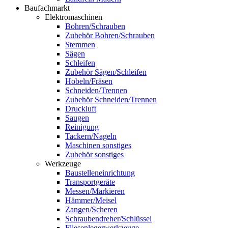
Baufachmarkt
Elektromaschinen
Bohren/Schrauben
Zubehör Bohren/Schrauben
Stemmen
Sägen
Schleifen
Zubehör Sägen/Schleifen
Hobeln/Fräsen
Schneiden/Trennen
Zubehör Schneiden/Trennen
Druckluft
Saugen
Reinigung
Tackern/Nageln
Maschinen sonstiges
Zubehör sonstiges
Werkzeuge
Baustelleneinrichtung
Transportgeräte
Messen/Markieren
Hämmer/Meisel
Zangen/Scheren
Schraubendreher/Schlüssel
Fliesenlegerwerkzeuge