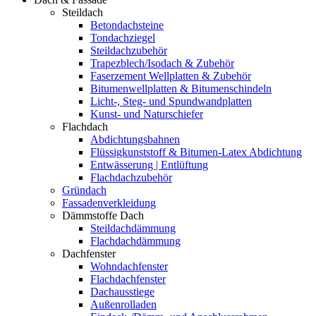
Steildach
Betondachsteine
Tondachziegel
Steildachzubehör
Trapezblech/Isodach & Zubehör
Faserzement Wellplatten & Zubehör
Bitumenwellplatten & Bitumenschindeln
Licht-, Steg- und Spundwandplatten
Kunst- und Naturschiefer
Flachdach
Abdichtungsbahnen
Flüssigkunststoff & Bitumen-Latex Abdichtung
Entwässerung | Entlüftung
Flachdachzubehör
Gründach
Fassadenverkleidung
Dämmstoffe Dach
Steildachdämmung
Flachdachdämmung
Dachfenster
Wohndachfenster
Flachdachfenster
Dachausstiege
Außenrolladen