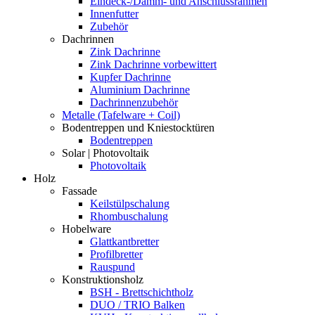
Eindeck-/Dämm- und Anschlussrahmen
Innenfutter
Zubehör
Dachrinnen
Zink Dachrinne
Zink Dachrinne vorbewittert
Kupfer Dachrinne
Aluminium Dachrinne
Dachrinnenzubehör
Metalle (Tafelware + Coil)
Bodentreppen und Kniestocktüren
Bodentreppen
Solar | Photovoltaik
Photovoltaik
Holz
Fassade
Keilstülpschalung
Rhombuschalung
Hobelware
Glattkantbretter
Profilbretter
Rauspund
Konstruktionsholz
BSH - Brettschichtholz
DUO / TRIO Balken