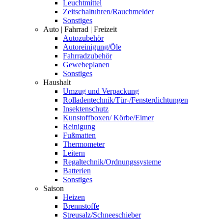
Leuchtmittel
Zeitschaltuhren/Rauchmelder
Sonstiges
Auto | Fahrrad | Freizeit
Autozubehör
Autoreinigung/Öle
Fahrradzubehör
Gewebeplanen
Sonstiges
Haushalt
Umzug und Verpackung
Rolladentechnik/Tür-/Fensterdichtungen
Insektenschutz
Kunstoffboxen/ Körbe/Eimer
Reinigung
Fußmatten
Thermometer
Leitern
Regaltechnik/Ordnungssysteme
Batterien
Sonstiges
Saison
Heizen
Brennstoffe
Streusalz/Schneeschieber