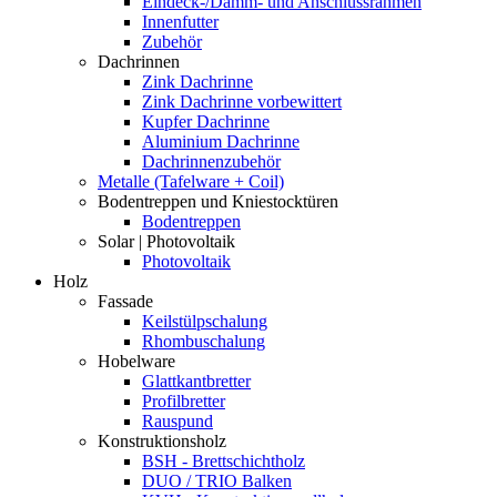
Eindeck-/Dämm- und Anschlussrahmen
Innenfutter
Zubehör
Dachrinnen
Zink Dachrinne
Zink Dachrinne vorbewittert
Kupfer Dachrinne
Aluminium Dachrinne
Dachrinnenzubehör
Metalle (Tafelware + Coil)
Bodentreppen und Kniestocktüren
Bodentreppen
Solar | Photovoltaik
Photovoltaik
Holz
Fassade
Keilstülpschalung
Rhombuschalung
Hobelware
Glattkantbretter
Profilbretter
Rauspund
Konstruktionsholz
BSH - Brettschichtholz
DUO / TRIO Balken