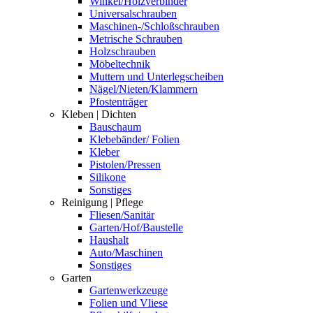
Winkel/Holzverbinder
Universalschrauben
Maschinen-/Schloßschrauben
Metrische Schrauben
Holzschrauben
Möbeltechnik
Muttern und Unterlegscheiben
Nägel/Nieten/Klammern
Pfostenträger
Kleben | Dichten
Bauschaum
Klebebänder/ Folien
Kleber
Pistolen/Pressen
Silikone
Sonstiges
Reinigung | Pflege
Fliesen/Sanitär
Garten/Hof/Baustelle
Haushalt
Auto/Maschinen
Sonstiges
Garten
Gartenwerkzeuge
Folien und Vliese