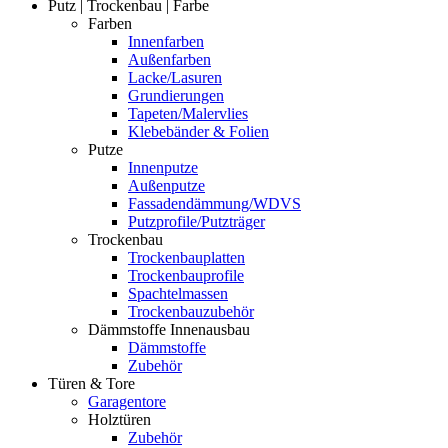
Putz | Trockenbau | Farbe
Farben
Innenfarben
Außenfarben
Lacke/Lasuren
Grundierungen
Tapeten/Malervlies
Klebebänder & Folien
Putze
Innenputze
Außenputze
Fassadendämmung/WDVS
Putzprofile/Putzträger
Trockenbau
Trockenbauplatten
Trockenbauprofile
Spachtelmassen
Trockenbauzubehör
Dämmstoffe Innenausbau
Dämmstoffe
Zubehör
Türen & Tore
Garagentore
Holztüren
Zubehör