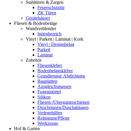
Stahltüren & Zargen
Feuerschutztür
ZK Türen
Gerätehäuser
Fliesen & Bodenbeläge
Wandverblender
Innenbereich
Vinyl | Parkett | Laminat | Kork
Vinyl / Designbelag
Parkett
Laminat
Zubehör
Fliesenkleber
Bodenbelagskleber
Grundierung/ Abdichtung
Bauplatten
Ausgleichsmassen
Fugenmörtel
Silikon
Fliesen-/Übergangsschienen
Duschrinnen/Duschablagen
Verlegehilfen
Reinigung/Pflege
Werkzeuge
Hof & Garten