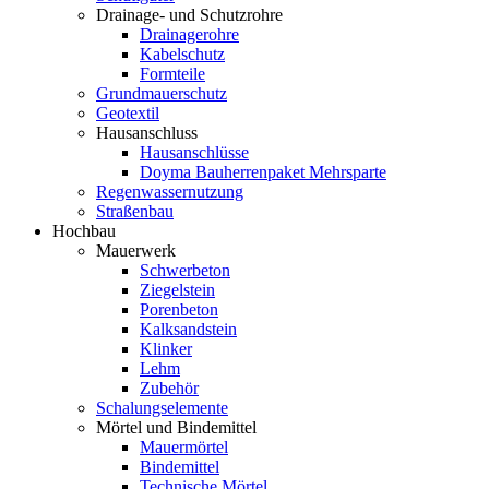
Drainage- und Schutzrohre
Drainagerohre
Kabelschutz
Formteile
Grundmauerschutz
Geotextil
Hausanschluss
Hausanschlüsse
Doyma Bauherrenpaket Mehrsparte
Regenwassernutzung
Straßenbau
Hochbau
Mauerwerk
Schwerbeton
Ziegelstein
Porenbeton
Kalksandstein
Klinker
Lehm
Zubehör
Schalungselemente
Mörtel und Bindemittel
Mauermörtel
Bindemittel
Technische Mörtel