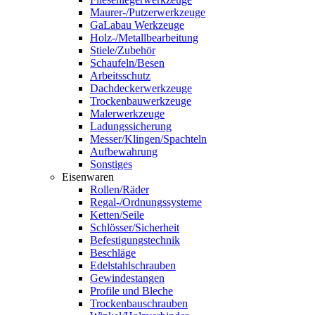
Maurer-/Putzerwerkzeuge
GaLabau Werkzeuge
Holz-/Metallbearbeitung
Stiele/Zubehör
Schaufeln/Besen
Arbeitsschutz
Dachdeckerwerkzeuge
Trockenbauwerkzeuge
Malerwerkzeuge
Ladungssicherung
Messer/Klingen/Spachteln
Aufbewahrung
Sonstiges
Eisenwaren
Rollen/Räder
Regal-/Ordnungssysteme
Ketten/Seile
Schlösser/Sicherheit
Befestigungstechnik
Beschläge
Edelstahlschrauben
Gewindestangen
Profile und Bleche
Trockenbauschrauben