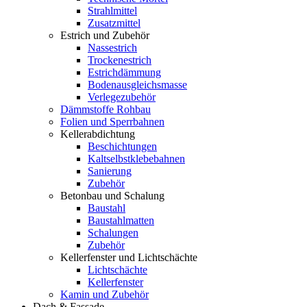
Strahlmittel
Zusatzmittel
Estrich und Zubehör
Nassestrich
Trockenestrich
Estrichdämmung
Bodenausgleichsmasse
Verlegezubehör
Dämmstoffe Rohbau
Folien und Sperrbahnen
Kellerabdichtung
Beschichtungen
Kaltselbstklebebahnen
Sanierung
Zubehör
Betonbau und Schalung
Baustahl
Baustahlmatten
Schalungen
Zubehör
Kellerfenster und Lichtschächte
Lichtschächte
Kellerfenster
Kamin und Zubehör
Dach & Fassade