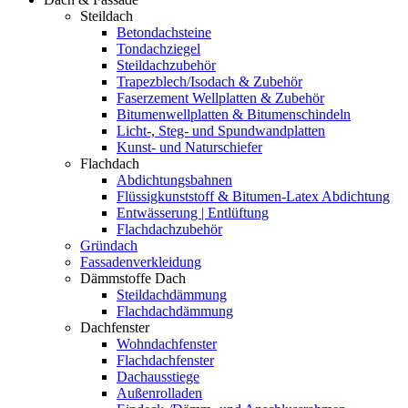
Steildach
Betondachsteine
Tondachziegel
Steildachzubehör
Trapezblech/Isodach & Zubehör
Faserzement Wellplatten & Zubehör
Bitumenwellplatten & Bitumenschindeln
Licht-, Steg- und Spundwandplatten
Kunst- und Naturschiefer
Flachdach
Abdichtungsbahnen
Flüssigkunststoff & Bitumen-Latex Abdichtung
Entwässerung | Entlüftung
Flachdachzubehör
Gründach
Fassadenverkleidung
Dämmstoffe Dach
Steildachdämmung
Flachdachdämmung
Dachfenster
Wohndachfenster
Flachdachfenster
Dachausstiege
Außenrolladen