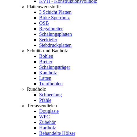
KVH - Konstruktionsvollholz
Plattenwerkstoffe
3 Schicht Platten
Birke Sperrholz
OSB
Regalbretter
Schalungsplatten
Seekiefer
Siebdruckplatten
Schnitt- und Bauholz
Bohlen
Bretter
Schalungsträger
Kantholz
Latten
Traufbohlen
Rundholz
Schneefang
Pfähle
Terrassendielen
Douglasie
WPC
Zubehör
Hartholz
Behandelte Hölzer