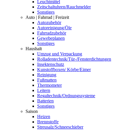
Leuchtmittel
Zeitschaltuhren/Rauchmelder
Sonstiges
Auto | Fahrrad | Freizeit
Autozubehör
Autoreinigung/Öle
Fahrradzubehör
Gewebeplanen
Sonstiges
Haushalt
Umzug und Verpackung
Rolladentechnik/Tür-/Fensterdichtungen
Insektenschutz
Kunstoffboxen/ Körbe/Eimer
Reinigung
Fußmatten
Thermometer
Leitern
Regaltechnik/Ordnungssysteme
Batterien
Sonstiges
Saison
Heizen
Brennstoffe
Streusalz/Schneeschieber