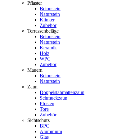
Pflaster
Betonstein
Naturstein
Klinker
Zubehör
Terrassenbeläge
Betonstein
Naturstein
Keramik
Holz
WPC
Zubehör
Mauern
Betonstein
Naturstein
Zaun
Doppelstabmattenzaun
Schmuckzaun
Pfosten
Tore
Zubehör
Sichtschutz
BPC
Aluminium
Glas