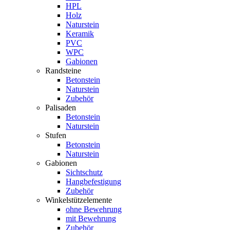
HPL
Holz
Naturstein
Keramik
PVC
WPC
Gabionen
Randsteine
Betonstein
Naturstein
Zubehör
Palisaden
Betonstein
Naturstein
Stufen
Betonstein
Naturstein
Gabionen
Sichtschutz
Hangbefestigung
Zubehör
Winkelstützelemente
ohne Bewehrung
mit Bewehrung
Zubehör