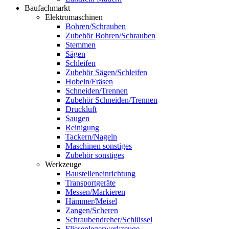
Baufachmarkt
Elektromaschinen
Bohren/Schrauben
Zubehör Bohren/Schrauben
Stemmen
Sägen
Schleifen
Zubehör Sägen/Schleifen
Hobeln/Fräsen
Schneiden/Trennen
Zubehör Schneiden/Trennen
Druckluft
Saugen
Reinigung
Tackern/Nageln
Maschinen sonstiges
Zubehör sonstiges
Werkzeuge
Baustelleneinrichtung
Transportgeräte
Messen/Markieren
Hämmer/Meisel
Zangen/Scheren
Schraubendreher/Schlüssel
Fliesenlegerwerkzeuge