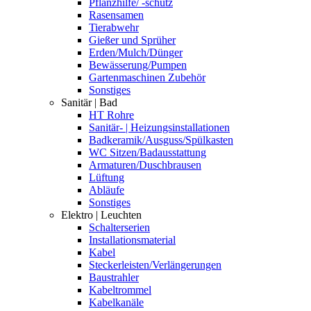
Pflanzhilfe/ -schutz
Rasensamen
Tierabwehr
Gießer und Sprüher
Erden/Mulch/Dünger
Bewässerung/Pumpen
Gartenmaschinen Zubehör
Sonstiges
Sanitär | Bad
HT Rohre
Sanitär- | Heizungsinstallationen
Badkeramik/Ausguss/Spülkasten
WC Sitzen/Badausstattung
Armaturen/Duschbrausen
Lüftung
Abläufe
Sonstiges
Elektro | Leuchten
Schalterserien
Installationsmaterial
Kabel
Steckerleisten/Verlängerungen
Baustrahler
Kabeltrommel
Kabelkanäle