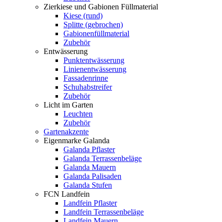
Zierkiese und Gabionen Füllmaterial
Kiese (rund)
Splitte (gebrochen)
Gabionenfüllmaterial
Zubehör
Entwässerung
Punktentwässerung
Linienentwässerung
Fassadenrinne
Schuhabstreifer
Zubehör
Licht im Garten
Leuchten
Zubehör
Gartenakzente
Eigenmarke Galanda
Galanda Pflaster
Galanda Terrassenbeläge
Galanda Mauern
Galanda Palisaden
Galanda Stufen
FCN Landfein
Landfein Pflaster
Landfein Terrassenbeläge
Landfein Mauern