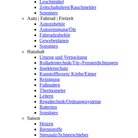
Leuchtmittel
Zeitschaltuhren/Rauchmelder
Sonstiges
Auto | Fahrrad | Freizeit
Autozubehör
Autoreinigung/Öle
Fahrradzubehör
Gewebeplanen
Sonstiges
Haushalt
Umzug und Verpackung
Rolladentechnik/Tür-/Fensterdichtungen
Insektenschutz
Kunstoffboxen/ Körbe/Eimer
Reinigung
Fußmatten
Thermometer
Leitern
Regaltechnik/Ordnungssysteme
Batterien
Sonstiges
Saison
Heizen
Brennstoffe
Streusalz/Schneeschieber