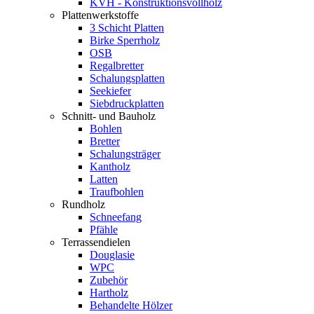
KVH - Konstruktionsvollholz
Plattenwerkstoffe
3 Schicht Platten
Birke Sperrholz
OSB
Regalbretter
Schalungsplatten
Seekiefer
Siebdruckplatten
Schnitt- und Bauholz
Bohlen
Bretter
Schalungsträger
Kantholz
Latten
Traufbohlen
Rundholz
Schneefang
Pfähle
Terrassendielen
Douglasie
WPC
Zubehör
Hartholz
Behandelte Hölzer