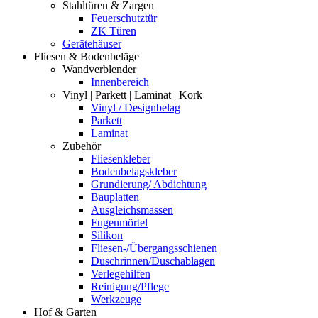
Stahltüren & Zargen
Feuerschutztür
ZK Türen
Gerätehäuser
Fliesen & Bodenbeläge
Wandverblender
Innenbereich
Vinyl | Parkett | Laminat | Kork
Vinyl / Designbelag
Parkett
Laminat
Zubehör
Fliesenkleber
Bodenbelagskleber
Grundierung/ Abdichtung
Bauplatten
Ausgleichsmassen
Fugenmörtel
Silikon
Fliesen-/Übergangsschienen
Duschrinnen/Duschablagen
Verlegehilfen
Reinigung/Pflege
Werkzeuge
Hof & Garten