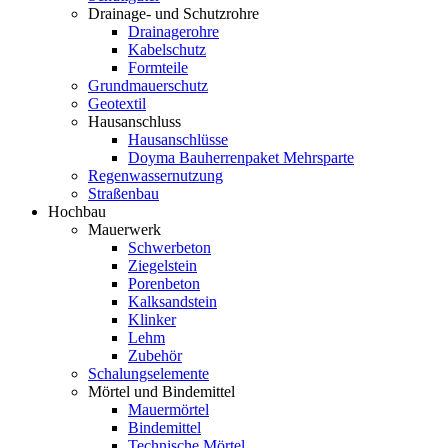
Drainage- und Schutzrohre
Drainagerohre
Kabelschutz
Formteile
Grundmauerschutz
Geotextil
Hausanschluss
Hausanschlüsse
Doyma Bauherrenpaket Mehrsparte
Regenwassernutzung
Straßenbau
Hochbau
Mauerwerk
Schwerbeton
Ziegelstein
Porenbeton
Kalksandstein
Klinker
Lehm
Zubehör
Schalungselemente
Mörtel und Bindemittel
Mauermörtel
Bindemittel
Technische Mörtel