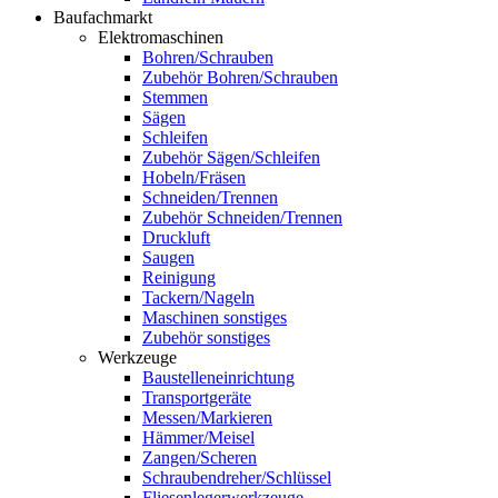
Baufachmarkt
Elektromaschinen
Bohren/Schrauben
Zubehör Bohren/Schrauben
Stemmen
Sägen
Schleifen
Zubehör Sägen/Schleifen
Hobeln/Fräsen
Schneiden/Trennen
Zubehör Schneiden/Trennen
Druckluft
Saugen
Reinigung
Tackern/Nageln
Maschinen sonstiges
Zubehör sonstiges
Werkzeuge
Baustelleneinrichtung
Transportgeräte
Messen/Markieren
Hämmer/Meisel
Zangen/Scheren
Schraubendreher/Schlüssel
Fliesenlegerwerkzeuge