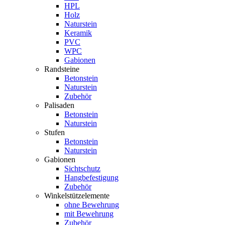
HPL
Holz
Naturstein
Keramik
PVC
WPC
Gabionen
Randsteine
Betonstein
Naturstein
Zubehör
Palisaden
Betonstein
Naturstein
Stufen
Betonstein
Naturstein
Gabionen
Sichtschutz
Hangbefestigung
Zubehör
Winkelstützelemente
ohne Bewehrung
mit Bewehrung
Zubehör