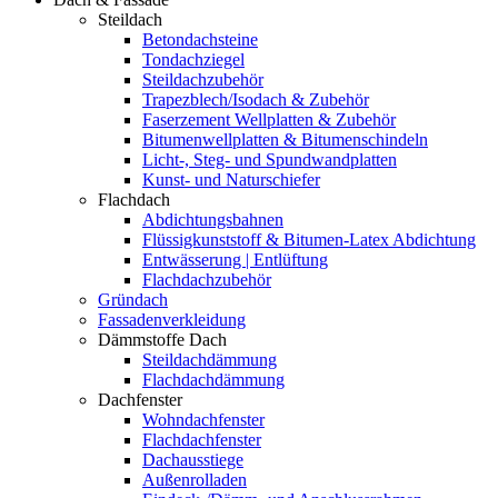
Steildach
Betondachsteine
Tondachziegel
Steildachzubehör
Trapezblech/Isodach & Zubehör
Faserzement Wellplatten & Zubehör
Bitumenwellplatten & Bitumenschindeln
Licht-, Steg- und Spundwandplatten
Kunst- und Naturschiefer
Flachdach
Abdichtungsbahnen
Flüssigkunststoff & Bitumen-Latex Abdichtung
Entwässerung | Entlüftung
Flachdachzubehör
Gründach
Fassadenverkleidung
Dämmstoffe Dach
Steildachdämmung
Flachdachdämmung
Dachfenster
Wohndachfenster
Flachdachfenster
Dachausstiege
Außenrolladen