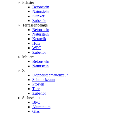
Pflaster
Betonstein
Naturstein
Klinker
Zubehör
Terrassenbeläge
Betonstein
Naturstein
Keramik
Holz
WPC
Zubehör
Mauern
Betonstein
Naturstein
Zaun
Doppelstabmattenzaun
Schmuckzaun
Pfosten
Tore
Zubehör
Sichtschutz
BPC
Aluminium
Glas