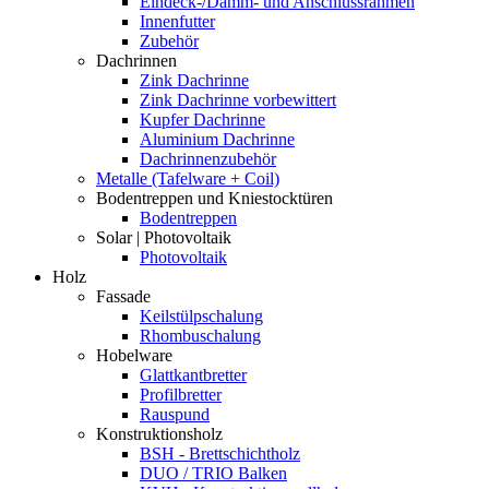
Eindeck-/Dämm- und Anschlussrahmen
Innenfutter
Zubehör
Dachrinnen
Zink Dachrinne
Zink Dachrinne vorbewittert
Kupfer Dachrinne
Aluminium Dachrinne
Dachrinnenzubehör
Metalle (Tafelware + Coil)
Bodentreppen und Kniestocktüren
Bodentreppen
Solar | Photovoltaik
Photovoltaik
Holz
Fassade
Keilstülpschalung
Rhombuschalung
Hobelware
Glattkantbretter
Profilbretter
Rauspund
Konstruktionsholz
BSH - Brettschichtholz
DUO / TRIO Balken