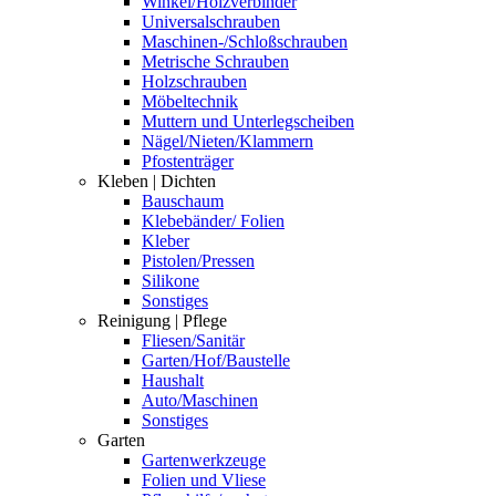
Winkel/Holzverbinder
Universalschrauben
Maschinen-/Schloßschrauben
Metrische Schrauben
Holzschrauben
Möbeltechnik
Muttern und Unterlegscheiben
Nägel/Nieten/Klammern
Pfostenträger
Kleben | Dichten
Bauschaum
Klebebänder/ Folien
Kleber
Pistolen/Pressen
Silikone
Sonstiges
Reinigung | Pflege
Fliesen/Sanitär
Garten/Hof/Baustelle
Haushalt
Auto/Maschinen
Sonstiges
Garten
Gartenwerkzeuge
Folien und Vliese