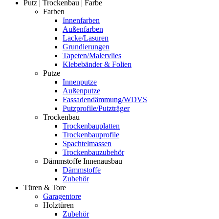
Putz | Trockenbau | Farbe
Farben
Innenfarben
Außenfarben
Lacke/Lasuren
Grundierungen
Tapeten/Malervlies
Klebebänder & Folien
Putze
Innenputze
Außenputze
Fassadendämmung/WDVS
Putzprofile/Putzträger
Trockenbau
Trockenbauplatten
Trockenbauprofile
Spachtelmassen
Trockenbauzubehör
Dämmstoffe Innenausbau
Dämmstoffe
Zubehör
Türen & Tore
Garagentore
Holztüren
Zubehör