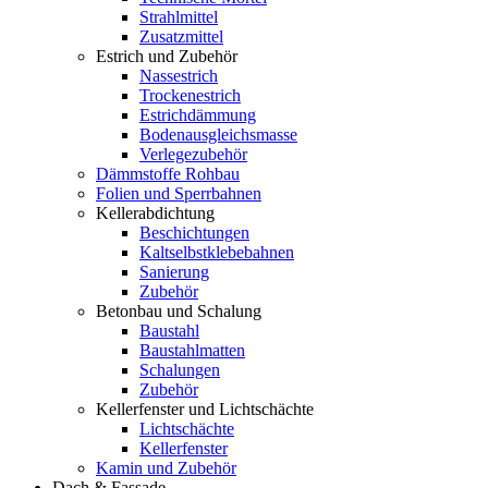
Strahlmittel
Zusatzmittel
Estrich und Zubehör
Nassestrich
Trockenestrich
Estrichdämmung
Bodenausgleichsmasse
Verlegezubehör
Dämmstoffe Rohbau
Folien und Sperrbahnen
Kellerabdichtung
Beschichtungen
Kaltselbstklebebahnen
Sanierung
Zubehör
Betonbau und Schalung
Baustahl
Baustahlmatten
Schalungen
Zubehör
Kellerfenster und Lichtschächte
Lichtschächte
Kellerfenster
Kamin und Zubehör
Dach & Fassade