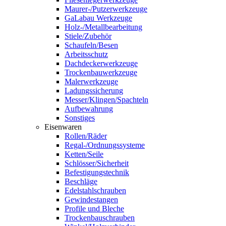
Maurer-/Putzerwerkzeuge
GaLabau Werkzeuge
Holz-/Metallbearbeitung
Stiele/Zubehör
Schaufeln/Besen
Arbeitsschutz
Dachdeckerwerkzeuge
Trockenbauwerkzeuge
Malerwerkzeuge
Ladungssicherung
Messer/Klingen/Spachteln
Aufbewahrung
Sonstiges
Eisenwaren
Rollen/Räder
Regal-/Ordnungssysteme
Ketten/Seile
Schlösser/Sicherheit
Befestigungstechnik
Beschläge
Edelstahlschrauben
Gewindestangen
Profile und Bleche
Trockenbauschrauben