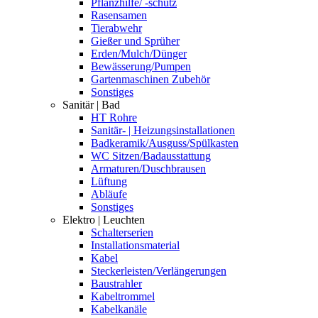
Pflanzhilfe/ -schutz
Rasensamen
Tierabwehr
Gießer und Sprüher
Erden/Mulch/Dünger
Bewässerung/Pumpen
Gartenmaschinen Zubehör
Sonstiges
Sanitär | Bad
HT Rohre
Sanitär- | Heizungsinstallationen
Badkeramik/Ausguss/Spülkasten
WC Sitzen/Badausstattung
Armaturen/Duschbrausen
Lüftung
Abläufe
Sonstiges
Elektro | Leuchten
Schalterserien
Installationsmaterial
Kabel
Steckerleisten/Verlängerungen
Baustrahler
Kabeltrommel
Kabelkanäle