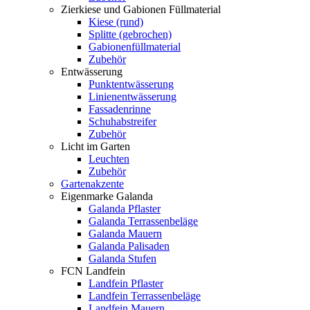
Zierkiese und Gabionen Füllmaterial
Kiese (rund)
Splitte (gebrochen)
Gabionenfüllmaterial
Zubehör
Entwässerung
Punktentwässerung
Linienentwässerung
Fassadenrinne
Schuhabstreifer
Zubehör
Licht im Garten
Leuchten
Zubehör
Gartenakzente
Eigenmarke Galanda
Galanda Pflaster
Galanda Terrassenbeläge
Galanda Mauern
Galanda Palisaden
Galanda Stufen
FCN Landfein
Landfein Pflaster
Landfein Terrassenbeläge
Landfein Mauern