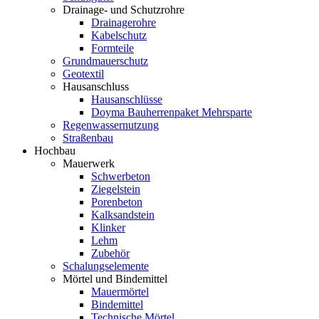
Drainage- und Schutzrohre
Drainagerohre
Kabelschutz
Formteile
Grundmauerschutz
Geotextil
Hausanschluss
Hausanschlüsse
Doyma Bauherrenpaket Mehrsparte
Regenwassernutzung
Straßenbau
Hochbau
Mauerwerk
Schwerbeton
Ziegelstein
Porenbeton
Kalksandstein
Klinker
Lehm
Zubehör
Schalungselemente
Mörtel und Bindemittel
Mauermörtel
Bindemittel
Technische Mörtel