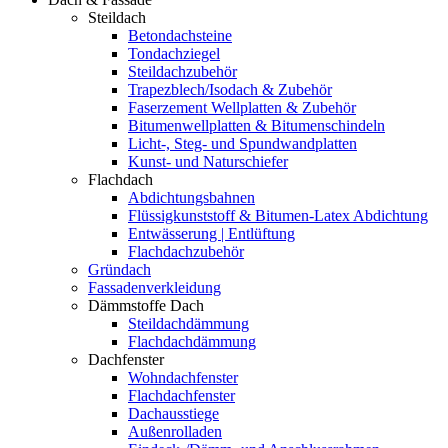
Steildach
Betondachsteine
Tondachziegel
Steildachzubehör
Trapezblech/Isodach & Zubehör
Faserzement Wellplatten & Zubehör
Bitumenwellplatten & Bitumenschindeln
Licht-, Steg- und Spundwandplatten
Kunst- und Naturschiefer
Flachdach
Abdichtungsbahnen
Flüssigkunststoff & Bitumen-Latex Abdichtung
Entwässerung | Entlüftung
Flachdachzubehör
Gründach
Fassadenverkleidung
Dämmstoffe Dach
Steildachdämmung
Flachdachdämmung
Dachfenster
Wohndachfenster
Flachdachfenster
Dachausstiege
Außenrolladen