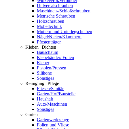
Winkel/Holzverbinder
Universalschrauben
Maschinen-/Schloßschrauben
Metrische Schrauben
Holzschrauben
Möbeltechnik
Muttern und Unterlegscheiben
Nägel/Nieten/Klammern
Pfostenträger
Kleben | Dichten
Bauschaum
Klebebänder/ Folien
Kleber
Pistolen/Pressen
Silikone
Sonstiges
Reinigung | Pflege
Fliesen/Sanitär
Garten/Hof/Baustelle
Haushalt
Auto/Maschinen
Sonstiges
Garten
Gartenwerkzeuge
Folien und Vliese