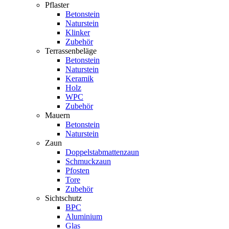
Pflaster
Betonstein
Naturstein
Klinker
Zubehör
Terrassenbeläge
Betonstein
Naturstein
Keramik
Holz
WPC
Zubehör
Mauern
Betonstein
Naturstein
Zaun
Doppelstabmattenzaun
Schmuckzaun
Pfosten
Tore
Zubehör
Sichtschutz
BPC
Aluminium
Glas