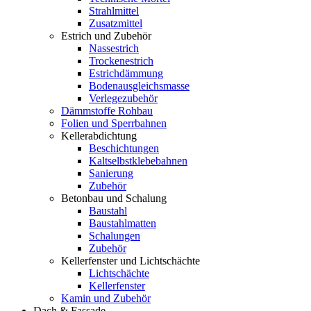
Strahlmittel
Zusatzmittel
Estrich und Zubehör
Nassestrich
Trockenestrich
Estrichdämmung
Bodenausgleichsmasse
Verlegezubehör
Dämmstoffe Rohbau
Folien und Sperrbahnen
Kellerabdichtung
Beschichtungen
Kaltselbstklebebahnen
Sanierung
Zubehör
Betonbau und Schalung
Baustahl
Baustahlmatten
Schalungen
Zubehör
Kellerfenster und Lichtschächte
Lichtschächte
Kellerfenster
Kamin und Zubehör
Dach & Fassade