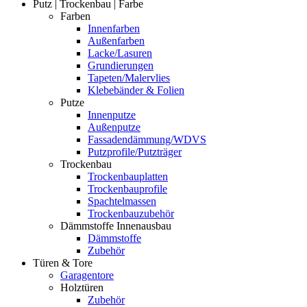
Putz | Trockenbau | Farbe
Farben
Innenfarben
Außenfarben
Lacke/Lasuren
Grundierungen
Tapeten/Malervlies
Klebebänder & Folien
Putze
Innenputze
Außenputze
Fassadendämmung/WDVS
Putzprofile/Putzträger
Trockenbau
Trockenbauplatten
Trockenbauprofile
Spachtelmassen
Trockenbauzubehör
Dämmstoffe Innenausbau
Dämmstoffe
Zubehör
Türen & Tore
Garagentore
Holztüren
Zubehör