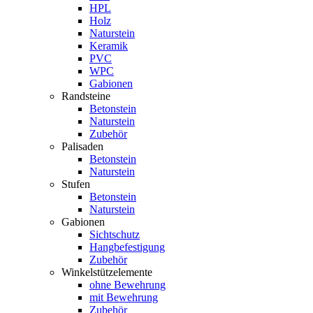
HPL
Holz
Naturstein
Keramik
PVC
WPC
Gabionen
Randsteine
Betonstein
Naturstein
Zubehör
Palisaden
Betonstein
Naturstein
Stufen
Betonstein
Naturstein
Gabionen
Sichtschutz
Hangbefestigung
Zubehör
Winkelstützelemente
ohne Bewehrung
mit Bewehrung
Zubehör