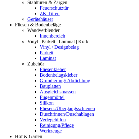
Stahltüren & Zargen
Feuerschutztür
ZK Türen
Gerätehäuser
Fliesen & Bodenbeläge
Wandverblender
Innenbereich
Vinyl | Parkett | Laminat | Kork
Vinyl / Designbelag
Parkett
Laminat
Zubehör
Fliesenkleber
Bodenbelagskleber
Grundierung/ Abdichtung
Bauplatten
Ausgleichsmassen
Fugenmörtel
Silikon
Fliesen-/Übergangsschienen
Duschrinnen/Duschablagen
Verlegehilfen
Reinigung/Pflege
Werkzeuge
Hof & Garten