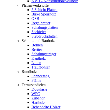
KVH - Konstruktionsvollholz
Plattenwerkstoffe
3 Schicht Platten
Birke Sperrholz
OSB
Regalbretter
Schalungsplatten
Seekiefer
Siebdruckplatten
Schnitt- und Bauholz
Bohlen
Bretter
Schalungsträger
Kantholz
Latten
Traufbohlen
Rundholz
Schneefang
Pfähle
Terrassendielen
Douglasie
WPC
Zubehör
Hartholz
Behandelte Hölzer