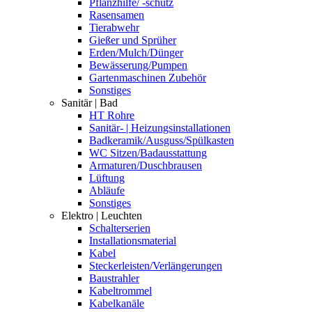
Pflanzhilfe/ -schutz
Rasensamen
Tierabwehr
Gießer und Sprüher
Erden/Mulch/Dünger
Bewässerung/Pumpen
Gartenmaschinen Zubehör
Sonstiges
Sanitär | Bad
HT Rohre
Sanitär- | Heizungsinstallationen
Badkeramik/Ausguss/Spülkasten
WC Sitzen/Badausstattung
Armaturen/Duschbrausen
Lüftung
Abläufe
Sonstiges
Elektro | Leuchten
Schalterserien
Installationsmaterial
Kabel
Steckerleisten/Verlängerungen
Baustrahler
Kabeltrommel
Kabelkanäle