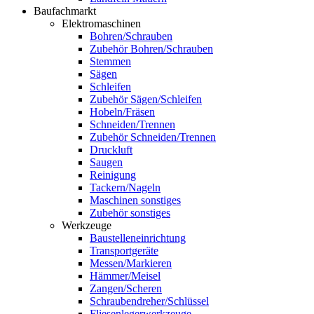
Baufachmarkt
Elektromaschinen
Bohren/Schrauben
Zubehör Bohren/Schrauben
Stemmen
Sägen
Schleifen
Zubehör Sägen/Schleifen
Hobeln/Fräsen
Schneiden/Trennen
Zubehör Schneiden/Trennen
Druckluft
Saugen
Reinigung
Tackern/Nageln
Maschinen sonstiges
Zubehör sonstiges
Werkzeuge
Baustelleneinrichtung
Transportgeräte
Messen/Markieren
Hämmer/Meisel
Zangen/Scheren
Schraubendreher/Schlüssel
Fliesenlegerwerkzeuge