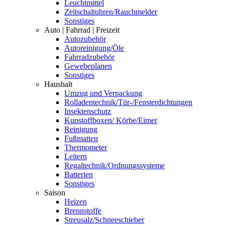
Leuchtmittel
Zeitschaltuhren/Rauchmelder
Sonstiges
Auto | Fahrrad | Freizeit
Autozubehör
Autoreinigung/Öle
Fahrradzubehör
Gewebeplanen
Sonstiges
Haushalt
Umzug und Verpackung
Rolladentechnik/Tür-/Fensterdichtungen
Insektenschutz
Kunstoffboxen/ Körbe/Eimer
Reinigung
Fußmatten
Thermometer
Leitern
Regaltechnik/Ordnungssysteme
Batterien
Sonstiges
Saison
Heizen
Brennstoffe
Streusalz/Schneeschieber