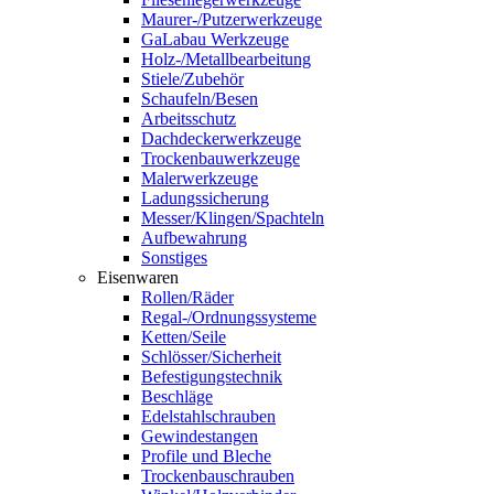
Maurer-/Putzerwerkzeuge
GaLabau Werkzeuge
Holz-/Metallbearbeitung
Stiele/Zubehör
Schaufeln/Besen
Arbeitsschutz
Dachdeckerwerkzeuge
Trockenbauwerkzeuge
Malerwerkzeuge
Ladungssicherung
Messer/Klingen/Spachteln
Aufbewahrung
Sonstiges
Eisenwaren
Rollen/Räder
Regal-/Ordnungssysteme
Ketten/Seile
Schlösser/Sicherheit
Befestigungstechnik
Beschläge
Edelstahlschrauben
Gewindestangen
Profile und Bleche
Trockenbauschrauben