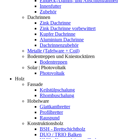
Eindeck-/Dämm- und Anschlussrahmen
Innenfutter
Zubehör
Dachrinnen
Zink Dachrinne
Zink Dachrinne vorbewittert
Kupfer Dachrinne
Aluminium Dachrinne
Dachrinnenzubehör
Metalle (Tafelware + Coil)
Bodentreppen und Kniestocktüren
Bodentreppen
Solar | Photovoltaik
Photovoltaik
Holz
Fassade
Keilstülpschalung
Rhombuschalung
Hobelware
Glattkantbretter
Profilbretter
Rauspund
Konstruktionsholz
BSH - Brettschichtholz
DUO / TRIO Balken