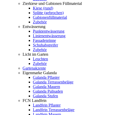
Zierkiese und Gabionen Füllmaterial
Kiese (rund)
Splitte (gebrochen)
Gabionenfüllmaterial
Zubehör
Entwässerung
Punktentwässerung
Linienentwässerung
Fassadenrinne
Schuhabstreifer
Zubehör
Licht im Garten
Leuchten
Zubehör
Gartenakzente
Eigenmarke Galanda
Galanda Pflaster
Galanda Terrassenbeläge
Galanda Mauern
Galanda Palisaden
Galanda Stufen
FCN Landfein
Landfein Pflaster
Landfein Terrassenbeläge
Landfein Mauern