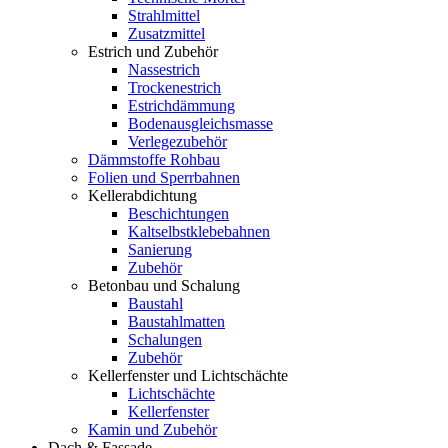
Strahlmittel
Zusatzmittel
Estrich und Zubehör
Nassestrich
Trockenestrich
Estrichdämmung
Bodenausgleichsmasse
Verlegezubehör
Dämmstoffe Rohbau
Folien und Sperrbahnen
Kellerabdichtung
Beschichtungen
Kaltselbstklebebahnen
Sanierung
Zubehör
Betonbau und Schalung
Baustahl
Baustahlmatten
Schalungen
Zubehör
Kellerfenster und Lichtschächte
Lichtschächte
Kellerfenster
Kamin und Zubehör
Dach & Fassade