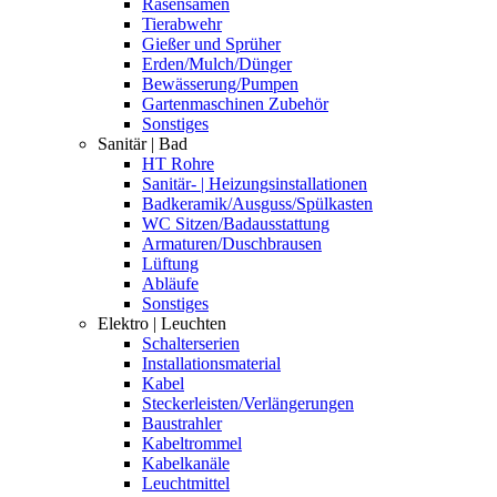
Rasensamen
Tierabwehr
Gießer und Sprüher
Erden/Mulch/Dünger
Bewässerung/Pumpen
Gartenmaschinen Zubehör
Sonstiges
Sanitär | Bad
HT Rohre
Sanitär- | Heizungsinstallationen
Badkeramik/Ausguss/Spülkasten
WC Sitzen/Badausstattung
Armaturen/Duschbrausen
Lüftung
Abläufe
Sonstiges
Elektro | Leuchten
Schalterserien
Installationsmaterial
Kabel
Steckerleisten/Verlängerungen
Baustrahler
Kabeltrommel
Kabelkanäle
Leuchtmittel