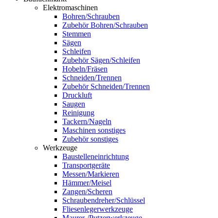
Elektromaschinen
Bohren/Schrauben
Zubehör Bohren/Schrauben
Stemmen
Sägen
Schleifen
Zubehör Sägen/Schleifen
Hobeln/Fräsen
Schneiden/Trennen
Zubehör Schneiden/Trennen
Druckluft
Saugen
Reinigung
Tackern/Nageln
Maschinen sonstiges
Zubehör sonstiges
Werkzeuge
Baustelleneinrichtung
Transportgeräte
Messen/Markieren
Hämmer/Meisel
Zangen/Scheren
Schraubendreher/Schlüssel
Fliesenlegerwerkzeuge
Maurer-/Putzerwerkzeuge