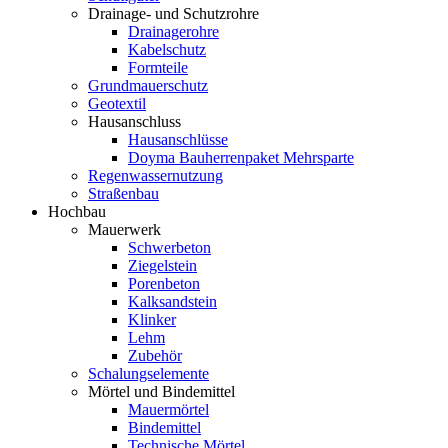
Drainage- und Schutzrohre
Drainagerohre
Kabelschutz
Formteile
Grundmauerschutz
Geotextil
Hausanschluss
Hausanschlüsse
Doyma Bauherrenpaket Mehrsparte
Regenwassernutzung
Straßenbau
Hochbau
Mauerwerk
Schwerbeton
Ziegelstein
Porenbeton
Kalksandstein
Klinker
Lehm
Zubehör
Schalungselemente
Mörtel und Bindemittel
Mauermörtel
Bindemittel
Technische Mörtel