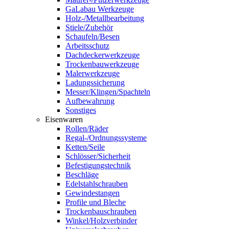
GaLabau Werkzeuge
Holz-/Metallbearbeitung
Stiele/Zubehör
Schaufeln/Besen
Arbeitsschutz
Dachdeckerwerkzeuge
Trockenbauwerkzeuge
Malerwerkzeuge
Ladungssicherung
Messer/Klingen/Spachteln
Aufbewahrung
Sonstiges
Eisenwaren
Rollen/Räder
Regal-/Ordnungssysteme
Ketten/Seile
Schlösser/Sicherheit
Befestigungstechnik
Beschläge
Edelstahlschrauben
Gewindestangen
Profile und Bleche
Trockenbauschrauben
Winkel/Holzverbinder