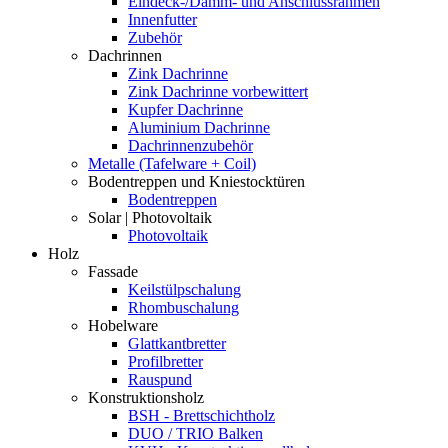
Eindeck-/Dämm- und Anschlussrahmen
Innenfutter
Zubehör
Dachrinnen
Zink Dachrinne
Zink Dachrinne vorbewittert
Kupfer Dachrinne
Aluminium Dachrinne
Dachrinnenzubehör
Metalle (Tafelware + Coil)
Bodentreppen und Kniestocktüren
Bodentreppen
Solar | Photovoltaik
Photovoltaik
Holz
Fassade
Keilstülpschalung
Rhombuschalung
Hobelware
Glattkantbretter
Profilbretter
Rauspund
Konstruktionsholz
BSH - Brettschichtholz
DUO / TRIO Balken