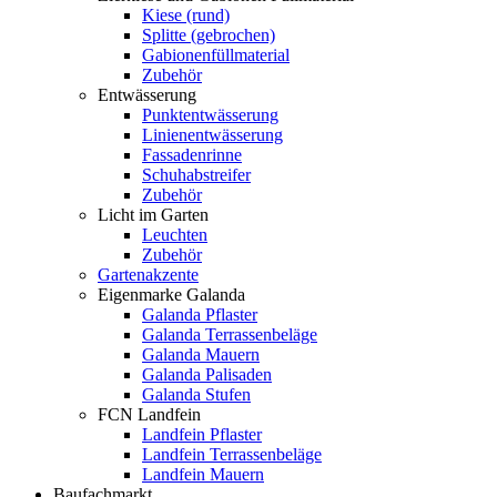
Kiese (rund)
Splitte (gebrochen)
Gabionenfüllmaterial
Zubehör
Entwässerung
Punktentwässerung
Linienentwässerung
Fassadenrinne
Schuhabstreifer
Zubehör
Licht im Garten
Leuchten
Zubehör
Gartenakzente
Eigenmarke Galanda
Galanda Pflaster
Galanda Terrassenbeläge
Galanda Mauern
Galanda Palisaden
Galanda Stufen
FCN Landfein
Landfein Pflaster
Landfein Terrassenbeläge
Landfein Mauern
Baufachmarkt