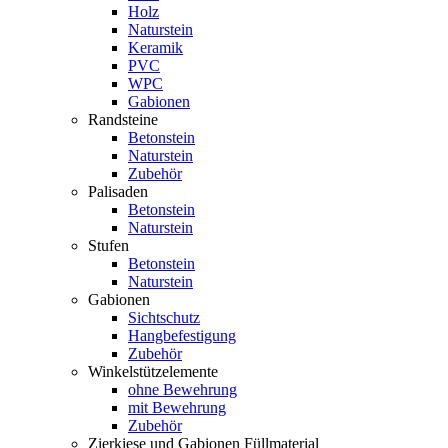
Holz
Naturstein
Keramik
PVC
WPC
Gabionen
Randsteine
Betonstein
Naturstein
Zubehör
Palisaden
Betonstein
Naturstein
Stufen
Betonstein
Naturstein
Gabionen
Sichtschutz
Hangbefestigung
Zubehör
Winkelstützelemente
ohne Bewehrung
mit Bewehrung
Zubehör
Zierkiese und Gabionen Füllmaterial