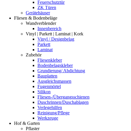
Feuerschutztür
ZK Türen
Gerätehäuser
Fliesen & Bodenbeläge
Wandverblender
Innenbereich
Vinyl | Parkett | Laminat | Kork
Vinyl / Designbelag
Parkett
Laminat
Zubehör
Fliesenkleber
Bodenbelagskleber
Grundierung/ Abdichtung
Bauplatten
Ausgleichsmassen
Fugenmörtel
Silikon
Fliesen-/Übergangsschienen
Duschrinnen/Duschablagen
Verlegehilfen
Reinigung/Pflege
Werkzeuge
Hof & Garten
Pflaster