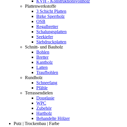
KVH - Konstruktionsvollholz
Plattenwerkstoffe
3 Schicht Platten
Birke Sperrholz
OSB
Regalbretter
Schalungsplatten
Seekiefer
Siebdruckplatten
Schnitt- und Bauholz
Bohlen
Bretter
Kantholz
Latten
Traufbohlen
Rundholz
Schneefang
Pfähle
Terrassendielen
Douglasie
WPC
Zubehör
Hartholz
Behandelte Hölzer
Putz | Trockenbau | Farbe