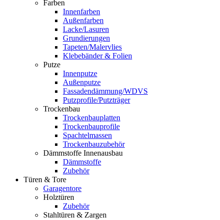
Farben
Innenfarben
Außenfarben
Lacke/Lasuren
Grundierungen
Tapeten/Malervlies
Klebebänder & Folien
Putze
Innenputze
Außenputze
Fassadendämmung/WDVS
Putzprofile/Putzträger
Trockenbau
Trockenbauplatten
Trockenbauprofile
Spachtelmassen
Trockenbauzubehör
Dämmstoffe Innenausbau
Dämmstoffe
Zubehör
Türen & Tore
Garagentore
Holztüren
Zubehör
Stahltüren & Zargen