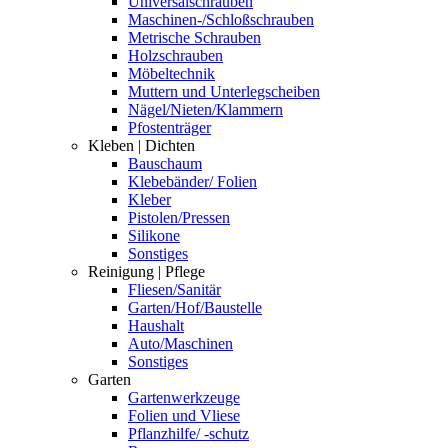
Universalschrauben
Maschinen-/Schloßschrauben
Metrische Schrauben
Holzschrauben
Möbeltechnik
Muttern und Unterlegscheiben
Nägel/Nieten/Klammern
Pfostenträger
Kleben | Dichten
Bauschaum
Klebebänder/ Folien
Kleber
Pistolen/Pressen
Silikone
Sonstiges
Reinigung | Pflege
Fliesen/Sanitär
Garten/Hof/Baustelle
Haushalt
Auto/Maschinen
Sonstiges
Garten
Gartenwerkzeuge
Folien und Vliese
Pflanzhilfe/ -schutz