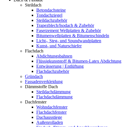
Steildach
Betondachsteine
Tondachziegel
Steildachzubehör
Trapezblech/Isodach & Zubehör
Faserzement Wellplatten & Zubehör
Bitumenwellplatten & Bitumenschindeln
Licht-, Steg- und Spundwandplatten
Kunst- und Naturschiefer
Flachdach
Abdichtungsbahnen
Flüssigkunststoff & Bitumen-Latex Abdichtung
Entwässerung | Entlüftung
Flachdachzubehör
Gründach
Fassadenverkleidung
Dämmstoffe Dach
Steildachdämmung
Flachdachdämmung
Dachfenster
Wohndachfenster
Flachdachfenster
Dachausstiege
Außenrolladen