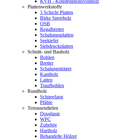
KVH - Konstruktionsvollholz
Plattenwerkstoffe
3 Schicht Platten
Birke Sperrholz
OSB
Regalbretter
Schalungsplatten
Seekiefer
Siebdruckplatten
Schnitt- und Bauholz
Bohlen
Bretter
Schalungsträger
Kantholz
Latten
Traufbohlen
Rundholz
Schneefang
Pfähle
Terrassendielen
Douglasie
WPC
Zubehör
Hartholz
Behandelte Hölzer