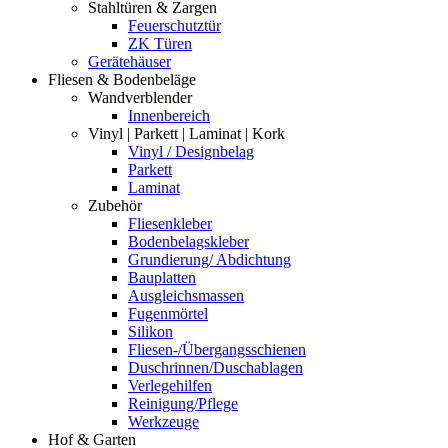
Stahltüren & Zargen
Feuerschutztür
ZK Türen
Gerätehäuser
Fliesen & Bodenbeläge
Wandverblender
Innenbereich
Vinyl | Parkett | Laminat | Kork
Vinyl / Designbelag
Parkett
Laminat
Zubehör
Fliesenkleber
Bodenbelagskleber
Grundierung/ Abdichtung
Bauplatten
Ausgleichsmassen
Fugenmörtel
Silikon
Fliesen-/Übergangsschienen
Duschrinnen/Duschablagen
Verlegehilfen
Reinigung/Pflege
Werkzeuge
Hof & Garten