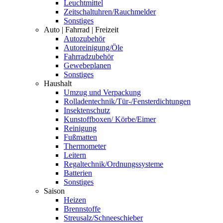
Leuchtmittel
Zeitschaltuhren/Rauchmelder
Sonstiges
Auto | Fahrrad | Freizeit
Autozubehör
Autoreinigung/Öle
Fahrradzubehör
Gewebeplanen
Sonstiges
Haushalt
Umzug und Verpackung
Rolladentechnik/Tür-/Fensterdichtungen
Insektenschutz
Kunstoffboxen/ Körbe/Eimer
Reinigung
Fußmatten
Thermometer
Leitern
Regaltechnik/Ordnungssysteme
Batterien
Sonstiges
Saison
Heizen
Brennstoffe
Streusalz/Schneeschieber