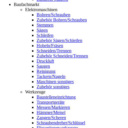
Baufachmarkt
Elektromaschinen
Bohren/Schrauben
Zubehör Bohren/Schrauben
Stemmen
Sägen
Schleifen
Zubehör Sägen/Schleifen
Hobeln/Fräsen
Schneiden/Trennen
Zubehör Schneiden/Trennen
Druckluft
Saugen
Reinigung
Tackern/Nageln
Maschinen sonstiges
Zubehör sonstiges
Werkzeuge
Baustelleneinrichtung
Transportgeräte
Messen/Markieren
Hämmer/Meisel
Zangen/Scheren
Schraubendreher/Schlüssel
Fliesenlegerwerkzeuge