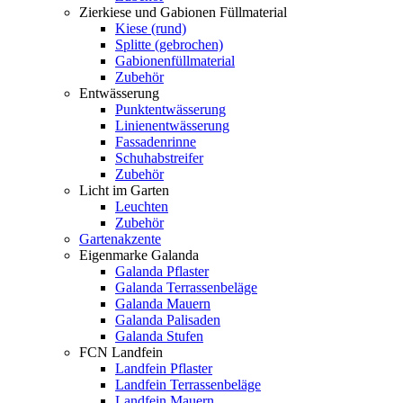
Zierkiese und Gabionen Füllmaterial
Kiese (rund)
Splitte (gebrochen)
Gabionenfüllmaterial
Zubehör
Entwässerung
Punktentwässerung
Linienentwässerung
Fassadenrinne
Schuhabstreifer
Zubehör
Licht im Garten
Leuchten
Zubehör
Gartenakzente
Eigenmarke Galanda
Galanda Pflaster
Galanda Terrassenbeläge
Galanda Mauern
Galanda Palisaden
Galanda Stufen
FCN Landfein
Landfein Pflaster
Landfein Terrassenbeläge
Landfein Mauern