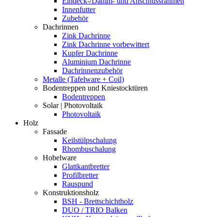
Eindeck-/Dämm- und Anschlussrahmen
Innenfutter
Zubehör
Dachrinnen
Zink Dachrinne
Zink Dachrinne vorbewittert
Kupfer Dachrinne
Aluminium Dachrinne
Dachrinnenzubehör
Metalle (Tafelware + Coil)
Bodentreppen und Kniestocktüren
Bodentreppen
Solar | Photovoltaik
Photovoltaik
Holz
Fassade
Keilstülpschalung
Rhombuschalung
Hobelware
Glattkantbretter
Profilbretter
Rauspund
Konstruktionsholz
BSH - Brettschichtholz
DUO / TRIO Balken