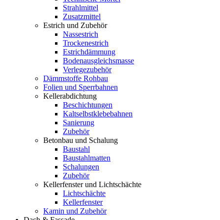
Strahlmittel
Zusatzmittel
Estrich und Zubehör
Nassestrich
Trockenestrich
Estrichdämmung
Bodenausgleichsmasse
Verlegezubehör
Dämmstoffe Rohbau
Folien und Sperrbahnen
Kellerabdichtung
Beschichtungen
Kaltselbstklebebahnen
Sanierung
Zubehör
Betonbau und Schalung
Baustahl
Baustahlmatten
Schalungen
Zubehör
Kellerfenster und Lichtschächte
Lichtschächte
Kellerfenster
Kamin und Zubehör
Dach & Fassade