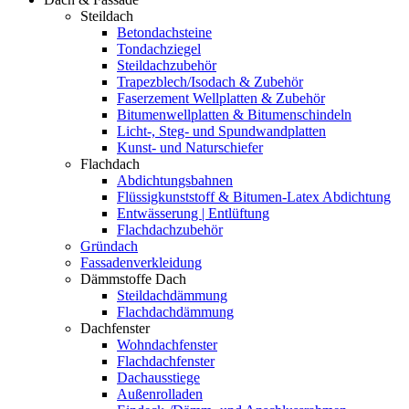
Steildach
Betondachsteine
Tondachziegel
Steildachzubehör
Trapezblech/Isodach & Zubehör
Faserzement Wellplatten & Zubehör
Bitumenwellplatten & Bitumenschindeln
Licht-, Steg- und Spundwandplatten
Kunst- und Naturschiefer
Flachdach
Abdichtungsbahnen
Flüssigkunststoff & Bitumen-Latex Abdichtung
Entwässerung | Entlüftung
Flachdachzubehör
Gründach
Fassadenverkleidung
Dämmstoffe Dach
Steildachdämmung
Flachdachdämmung
Dachfenster
Wohndachfenster
Flachdachfenster
Dachausstiege
Außenrolladen