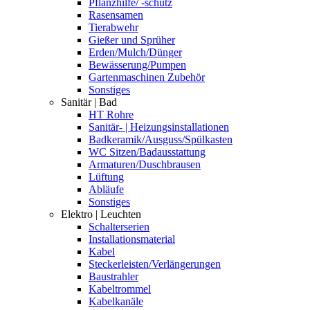
Pflanzhilfe/ -schutz
Rasensamen
Tierabwehr
Gießer und Sprüher
Erden/Mulch/Dünger
Bewässerung/Pumpen
Gartenmaschinen Zubehör
Sonstiges
Sanitär | Bad
HT Rohre
Sanitär- | Heizungsinstallationen
Badkeramik/Ausguss/Spülkasten
WC Sitzen/Badausstattung
Armaturen/Duschbrausen
Lüftung
Abläufe
Sonstiges
Elektro | Leuchten
Schalterserien
Installationsmaterial
Kabel
Steckerleisten/Verlängerungen
Baustrahler
Kabeltrommel
Kabelkanäle