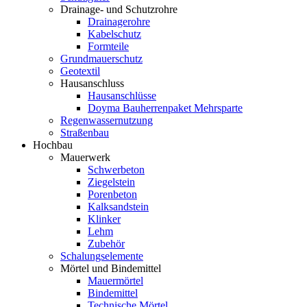
Drainage- und Schutzrohre
Drainagerohre
Kabelschutz
Formteile
Grundmauerschutz
Geotextil
Hausanschluss
Hausanschlüsse
Doyma Bauherrenpaket Mehrsparte
Regenwassernutzung
Straßenbau
Hochbau
Mauerwerk
Schwerbeton
Ziegelstein
Porenbeton
Kalksandstein
Klinker
Lehm
Zubehör
Schalungselemente
Mörtel und Bindemittel
Mauermörtel
Bindemittel
Technische Mörtel