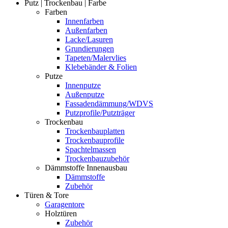
Putz | Trockenbau | Farbe
Farben
Innenfarben
Außenfarben
Lacke/Lasuren
Grundierungen
Tapeten/Malervlies
Klebebänder & Folien
Putze
Innenputze
Außenputze
Fassadendämmung/WDVS
Putzprofile/Putzträger
Trockenbau
Trockenbauplatten
Trockenbauprofile
Spachtelmassen
Trockenbauzubehör
Dämmstoffe Innenausbau
Dämmstoffe
Zubehör
Türen & Tore
Garagentore
Holztüren
Zubehör