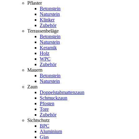
Pflaster
Betonstein
Naturstein
Klinker
Zubehör
Terrassenbeläge
Betonstein
Naturstein
Keramik
Holz
WPC
Zubehör
Mauern
Betonstein
Naturstein
Zaun
Doppelstabmattenzaun
Schmuckzaun
Pfosten
Tore
Zubehör
Sichtschutz
BPC
Aluminium
Glas