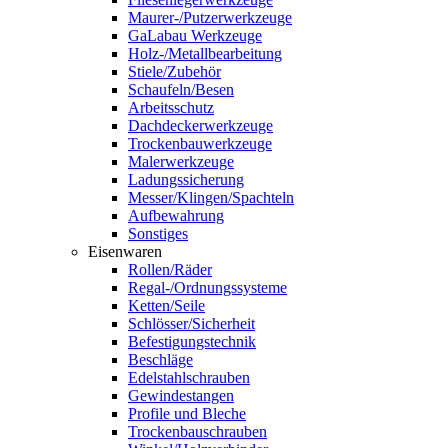
Maurer-/Putzerwerkzeuge
GaLabau Werkzeuge
Holz-/Metallbearbeitung
Stiele/Zubehör
Schaufeln/Besen
Arbeitsschutz
Dachdeckerwerkzeuge
Trockenbauwerkzeuge
Malerwerkzeuge
Ladungssicherung
Messer/Klingen/Spachteln
Aufbewahrung
Sonstiges
Eisenwaren
Rollen/Räder
Regal-/Ordnungssysteme
Ketten/Seile
Schlösser/Sicherheit
Befestigungstechnik
Beschläge
Edelstahlschrauben
Gewindestangen
Profile und Bleche
Trockenbauschrauben