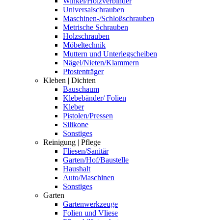
Winkel/Holzverbinder
Universalschrauben
Maschinen-/Schloßschrauben
Metrische Schrauben
Holzschrauben
Möbeltechnik
Muttern und Unterlegscheiben
Nägel/Nieten/Klammern
Pfostenträger
Kleben | Dichten
Bauschaum
Klebebänder/ Folien
Kleber
Pistolen/Pressen
Silikone
Sonstiges
Reinigung | Pflege
Fliesen/Sanitär
Garten/Hof/Baustelle
Haushalt
Auto/Maschinen
Sonstiges
Garten
Gartenwerkzeuge
Folien und Vliese