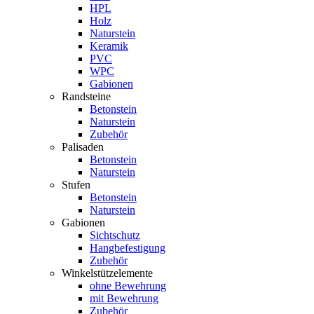
HPL
Holz
Naturstein
Keramik
PVC
WPC
Gabionen
Randsteine
Betonstein
Naturstein
Zubehör
Palisaden
Betonstein
Naturstein
Stufen
Betonstein
Naturstein
Gabionen
Sichtschutz
Hangbefestigung
Zubehör
Winkelstützelemente
ohne Bewehrung
mit Bewehrung
Zubehör