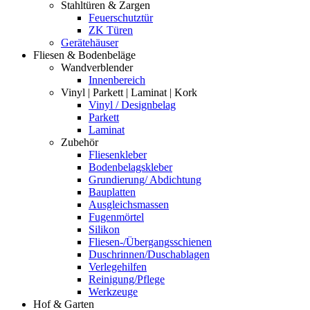
Stahltüren & Zargen
Feuerschutztür
ZK Türen
Gerätehäuser
Fliesen & Bodenbeläge
Wandverblender
Innenbereich
Vinyl | Parkett | Laminat | Kork
Vinyl / Designbelag
Parkett
Laminat
Zubehör
Fliesenkleber
Bodenbelagskleber
Grundierung/ Abdichtung
Bauplatten
Ausgleichsmassen
Fugenmörtel
Silikon
Fliesen-/Übergangsschienen
Duschrinnen/Duschablagen
Verlegehilfen
Reinigung/Pflege
Werkzeuge
Hof & Garten