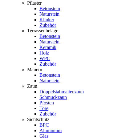
Pflaster
Betonstein
Naturstein
Klinker
Zubehör
Terrassenbeläge
Betonstein
Naturstein
Keramik
Holz
WPC
Zubehör
Mauern
Betonstein
Naturstein
Zaun
Doppelstabmattenzaun
Schmuckzaun
Pfosten
Tore
Zubehör
Sichtschutz
BPC
Aluminium
Glas