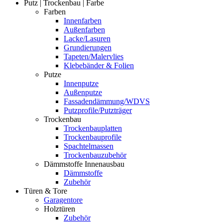
Putz | Trockenbau | Farbe
Farben
Innenfarben
Außenfarben
Lacke/Lasuren
Grundierungen
Tapeten/Malervlies
Klebebänder & Folien
Putze
Innenputze
Außenputze
Fassadendämmung/WDVS
Putzprofile/Putzträger
Trockenbau
Trockenbauplatten
Trockenbauprofile
Spachtelmassen
Trockenbauzubehör
Dämmstoffe Innenausbau
Dämmstoffe
Zubehör
Türen & Tore
Garagentore
Holztüren
Zubehör