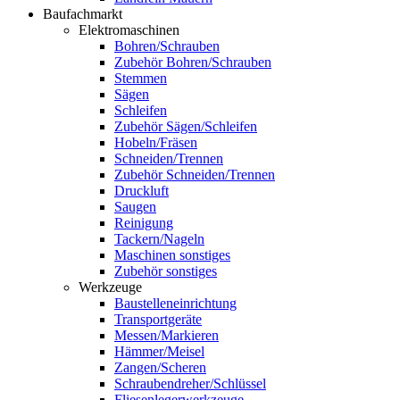
Baufachmarkt
Elektromaschinen
Bohren/Schrauben
Zubehör Bohren/Schrauben
Stemmen
Sägen
Schleifen
Zubehör Sägen/Schleifen
Hobeln/Fräsen
Schneiden/Trennen
Zubehör Schneiden/Trennen
Druckluft
Saugen
Reinigung
Tackern/Nageln
Maschinen sonstiges
Zubehör sonstiges
Werkzeuge
Baustelleneinrichtung
Transportgeräte
Messen/Markieren
Hämmer/Meisel
Zangen/Scheren
Schraubendreher/Schlüssel
Fliesenlegerwerkzeuge