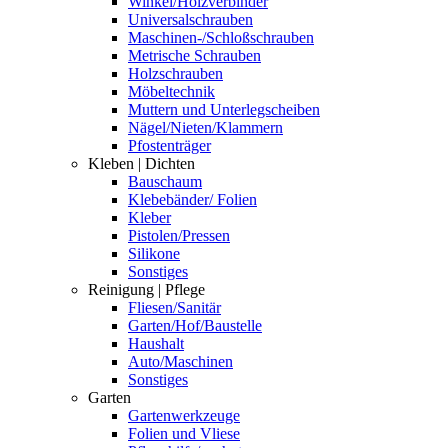
Winkel/Holzverbinder
Universalschrauben
Maschinen-/Schloßschrauben
Metrische Schrauben
Holzschrauben
Möbeltechnik
Muttern und Unterlegscheiben
Nägel/Nieten/Klammern
Pfostenträger
Kleben | Dichten
Bauschaum
Klebebänder/ Folien
Kleber
Pistolen/Pressen
Silikone
Sonstiges
Reinigung | Pflege
Fliesen/Sanitär
Garten/Hof/Baustelle
Haushalt
Auto/Maschinen
Sonstiges
Garten
Gartenwerkzeuge
Folien und Vliese