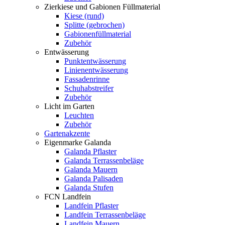
Zierkiese und Gabionen Füllmaterial
Kiese (rund)
Splitte (gebrochen)
Gabionenfüllmaterial
Zubehör
Entwässerung
Punktentwässerung
Linienentwässerung
Fassadenrinne
Schuhabstreifer
Zubehör
Licht im Garten
Leuchten
Zubehör
Gartenakzente
Eigenmarke Galanda
Galanda Pflaster
Galanda Terrassenbeläge
Galanda Mauern
Galanda Palisaden
Galanda Stufen
FCN Landfein
Landfein Pflaster
Landfein Terrassenbeläge
Landfein Mauern