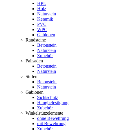
HPL
Holz
Naturstein
Keramik
PVC
WPC
Gabionen
Randsteine
Betonstein
Naturstein
Zubehör
Palisaden
Betonstein
Naturstein
Stufen
Betonstein
Naturstein
Gabionen
Sichtschutz
Hangbefestigung
Zubehör
Winkelstützelemente
ohne Bewehrung
mit Bewehrung
Zubehör