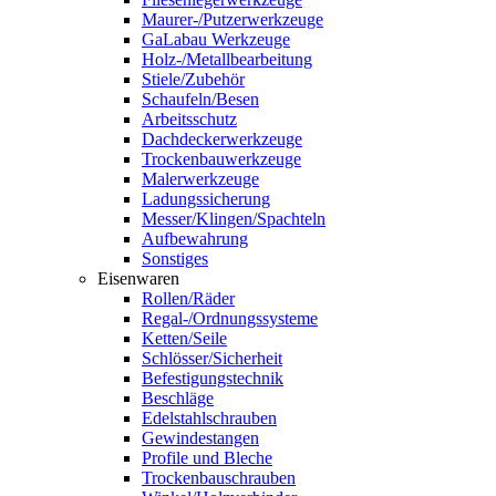
Maurer-/Putzerwerkzeuge
GaLabau Werkzeuge
Holz-/Metallbearbeitung
Stiele/Zubehör
Schaufeln/Besen
Arbeitsschutz
Dachdeckerwerkzeuge
Trockenbauwerkzeuge
Malerwerkzeuge
Ladungssicherung
Messer/Klingen/Spachteln
Aufbewahrung
Sonstiges
Eisenwaren
Rollen/Räder
Regal-/Ordnungssysteme
Ketten/Seile
Schlösser/Sicherheit
Befestigungstechnik
Beschläge
Edelstahlschrauben
Gewindestangen
Profile und Bleche
Trockenbauschrauben