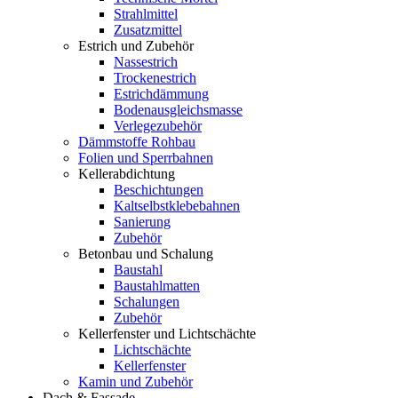
Strahlmittel
Zusatzmittel
Estrich und Zubehör
Nassestrich
Trockenestrich
Estrichdämmung
Bodenausgleichsmasse
Verlegezubehör
Dämmstoffe Rohbau
Folien und Sperrbahnen
Kellerabdichtung
Beschichtungen
Kaltselbstklebebahnen
Sanierung
Zubehör
Betonbau und Schalung
Baustahl
Baustahlmatten
Schalungen
Zubehör
Kellerfenster und Lichtschächte
Lichtschächte
Kellerfenster
Kamin und Zubehör
Dach & Fassade