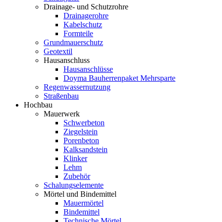
Drainage- und Schutzrohre
Drainagerohre
Kabelschutz
Formteile
Grundmauerschutz
Geotextil
Hausanschluss
Hausanschlüsse
Doyma Bauherrenpaket Mehrsparte
Regenwassernutzung
Straßenbau
Hochbau
Mauerwerk
Schwerbeton
Ziegelstein
Porenbeton
Kalksandstein
Klinker
Lehm
Zubehör
Schalungselemente
Mörtel und Bindemittel
Mauermörtel
Bindemittel
Technische Mörtel