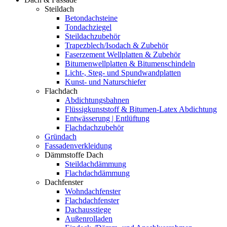
Steildach
Betondachsteine
Tondachziegel
Steildachzubehör
Trapezblech/Isodach & Zubehör
Faserzement Wellplatten & Zubehör
Bitumenwellplatten & Bitumenschindeln
Licht-, Steg- und Spundwandplatten
Kunst- und Naturschiefer
Flachdach
Abdichtungsbahnen
Flüssigkunststoff & Bitumen-Latex Abdichtung
Entwässerung | Entlüftung
Flachdachzubehör
Gründach
Fassadenverkleidung
Dämmstoffe Dach
Steildachdämmung
Flachdachdämmung
Dachfenster
Wohndachfenster
Flachdachfenster
Dachausstiege
Außenrolladen