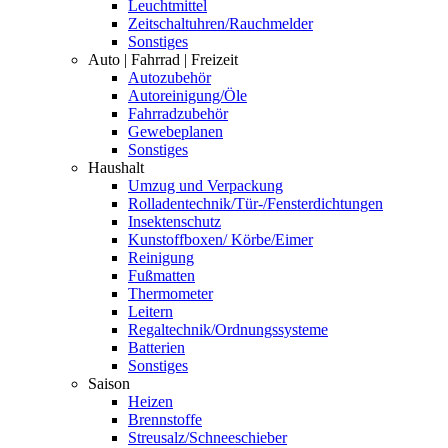
Leuchtmittel
Zeitschaltuhren/Rauchmelder
Sonstiges
Auto | Fahrrad | Freizeit
Autozubehör
Autoreinigung/Öle
Fahrradzubehör
Gewebeplanen
Sonstiges
Haushalt
Umzug und Verpackung
Rolladentechnik/Tür-/Fensterdichtungen
Insektenschutz
Kunstoffboxen/ Körbe/Eimer
Reinigung
Fußmatten
Thermometer
Leitern
Regaltechnik/Ordnungssysteme
Batterien
Sonstiges
Saison
Heizen
Brennstoffe
Streusalz/Schneeschieber