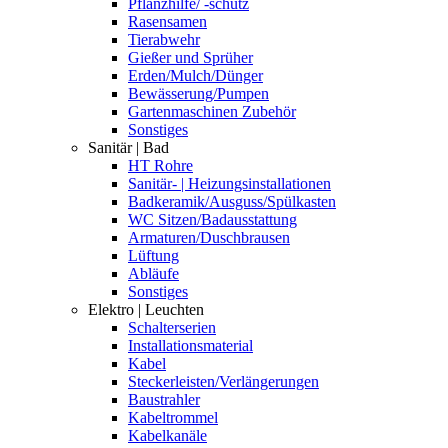
Pflanzhilfe/ -schutz
Rasensamen
Tierabwehr
Gießer und Sprüher
Erden/Mulch/Dünger
Bewässerung/Pumpen
Gartenmaschinen Zubehör
Sonstiges
Sanitär | Bad
HT Rohre
Sanitär- | Heizungsinstallationen
Badkeramik/Ausguss/Spülkasten
WC Sitzen/Badausstattung
Armaturen/Duschbrausen
Lüftung
Abläufe
Sonstiges
Elektro | Leuchten
Schalterserien
Installationsmaterial
Kabel
Steckerleisten/Verlängerungen
Baustrahler
Kabeltrommel
Kabelkanäle