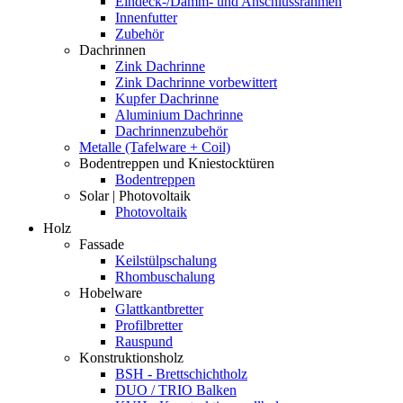
Eindeck-/Dämm- und Anschlussrahmen
Innenfutter
Zubehör
Dachrinnen
Zink Dachrinne
Zink Dachrinne vorbewittert
Kupfer Dachrinne
Aluminium Dachrinne
Dachrinnenzubehör
Metalle (Tafelware + Coil)
Bodentreppen und Kniestocktüren
Bodentreppen
Solar | Photovoltaik
Photovoltaik
Holz
Fassade
Keilstülpschalung
Rhombuschalung
Hobelware
Glattkantbretter
Profilbretter
Rauspund
Konstruktionsholz
BSH - Brettschichtholz
DUO / TRIO Balken