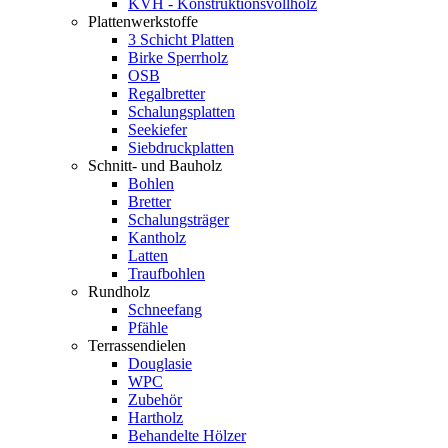
KVH - Konstruktionsvollholz
Plattenwerkstoffe
3 Schicht Platten
Birke Sperrholz
OSB
Regalbretter
Schalungsplatten
Seekiefer
Siebdruckplatten
Schnitt- und Bauholz
Bohlen
Bretter
Schalungsträger
Kantholz
Latten
Traufbohlen
Rundholz
Schneefang
Pfähle
Terrassendielen
Douglasie
WPC
Zubehör
Hartholz
Behandelte Hölzer