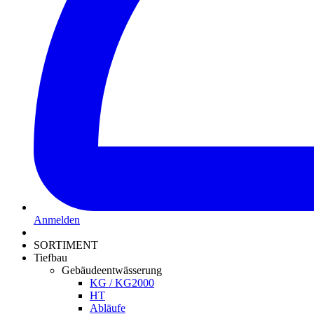
Anmelden
SORTIMENT
Tiefbau
Gebäudeentwässerung
KG / KG2000
HT
Abläufe