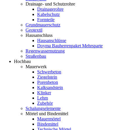
Drainage- und Schutzrohre
Drainagerohre
Kabelschutz
Formteile
Grundmauerschutz
Geotextil
Hausanschluss
Hausanschlüsse
Doyma Bauherrenpaket Mehrsparte
Regenwassernutzung
Straßenbau
Hochbau
Mauerwerk
Schwerbeton
Ziegelstein
Porenbeton
Kalksandstein
Klinker
Lehm
Zubehör
Schalungselemente
Mörtel und Bindemittel
Mauermörtel
Bindemittel
Technische Mörtel