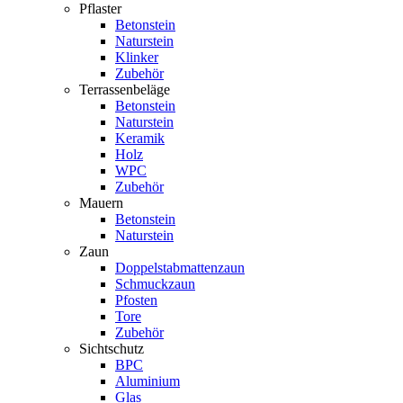
Pflaster
Betonstein
Naturstein
Klinker
Zubehör
Terrassenbeläge
Betonstein
Naturstein
Keramik
Holz
WPC
Zubehör
Mauern
Betonstein
Naturstein
Zaun
Doppelstabmattenzaun
Schmuckzaun
Pfosten
Tore
Zubehör
Sichtschutz
BPC
Aluminium
Glas