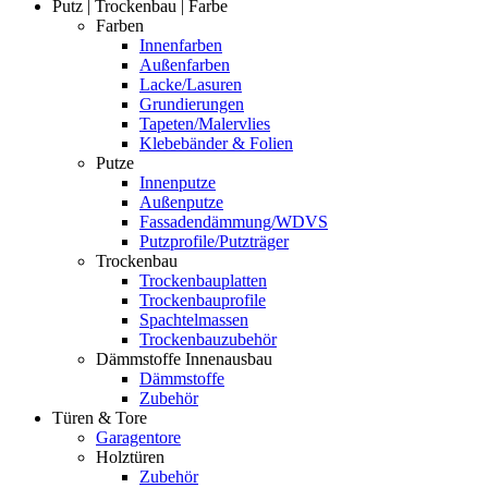
Putz | Trockenbau | Farbe
Farben
Innenfarben
Außenfarben
Lacke/Lasuren
Grundierungen
Tapeten/Malervlies
Klebebänder & Folien
Putze
Innenputze
Außenputze
Fassadendämmung/WDVS
Putzprofile/Putzträger
Trockenbau
Trockenbauplatten
Trockenbauprofile
Spachtelmassen
Trockenbauzubehör
Dämmstoffe Innenausbau
Dämmstoffe
Zubehör
Türen & Tore
Garagentore
Holztüren
Zubehör