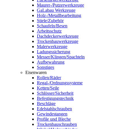
Maurer-/Putzerwerkzeuge
GaLabau Werkzeuge
Holz-/Metallbearbeitung
Stiele/Zubehör
Schaufeln/Besen
Arbeitsschutz
Dachdeckerwerkzeuge
Trockenbauwerkzeuge
Malerwerkzeuge
Ladungssicherung
Messer/Klingen/Spachteln
Aufbewahrung
Sonstiges
Eisenwaren
Rollen/Räder
Regal-/Ordnungssysteme
Ketten/Seile
Schlösser/Sicherheit
Befestigungstechnik
Beschläge
Edelstahlschrauben
Gewindestangen
Profile und Bleche
Trockenbauschrauben