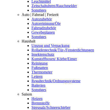
Leuchtmittel
Zeitschaltuhren/Rauchmelder
Sonstiges
Auto | Fahrrad | Freizeit
Autozubehör
Autoreinigung/Öle
Fahrradzubehör
Gewebeplanen
Sonstiges
Haushalt
Umzug und Verpackung
Rolladentechnik/Tür-/Fensterdichtungen
Insektenschutz
Kunstoffboxen/ Körbe/Eimer
Reinigung
Fußmatten
Thermometer
Leitern
Regaltechnik/Ordnungssysteme
Batterien
Sonstiges
Saison
Heizen
Brennstoffe
Streusalz/Schneeschieber