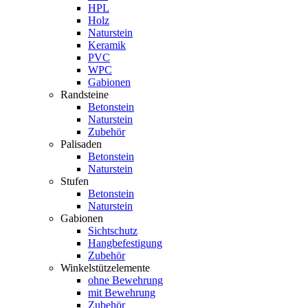
HPL
Holz
Naturstein
Keramik
PVC
WPC
Gabionen
Randsteine
Betonstein
Naturstein
Zubehör
Palisaden
Betonstein
Naturstein
Stufen
Betonstein
Naturstein
Gabionen
Sichtschutz
Hangbefestigung
Zubehör
Winkelstützelemente
ohne Bewehrung
mit Bewehrung
Zubehör