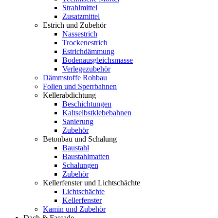
Strahlmittel
Zusatzmittel
Estrich und Zubehör
Nassestrich
Trockenestrich
Estrichdämmung
Bodenausgleichsmasse
Verlegezubehör
Dämmstoffe Rohbau
Folien und Sperrbahnen
Kellerabdichtung
Beschichtungen
Kaltselbstklebebahnen
Sanierung
Zubehör
Betonbau und Schalung
Baustahl
Baustahlmatten
Schalungen
Zubehör
Kellerfenster und Lichtschächte
Lichtschächte
Kellerfenster
Kamin und Zubehör
Dach & Fassade