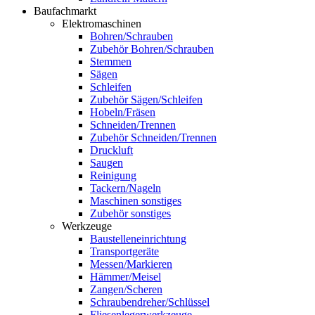
Baufachmarkt
Elektromaschinen
Bohren/Schrauben
Zubehör Bohren/Schrauben
Stemmen
Sägen
Schleifen
Zubehör Sägen/Schleifen
Hobeln/Fräsen
Schneiden/Trennen
Zubehör Schneiden/Trennen
Druckluft
Saugen
Reinigung
Tackern/Nageln
Maschinen sonstiges
Zubehör sonstiges
Werkzeuge
Baustelleneinrichtung
Transportgeräte
Messen/Markieren
Hämmer/Meisel
Zangen/Scheren
Schraubendreher/Schlüssel
Fliesenlegerwerkzeuge