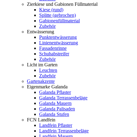
Zierkiese und Gabionen Füllmaterial
Kiese (rund)
Splitte (gebrochen)
Gabionenfüllmaterial
Zubehör
Entwässerung
Punktentwässerung
Linienentwässerung
Fassadenrinne
Schuhabstreifer
Zubehör
Licht im Garten
Leuchten
Zubehör
Gartenakzente
Eigenmarke Galanda
Galanda Pflaster
Galanda Terrassenbeläge
Galanda Mauern
Galanda Palisaden
Galanda Stufen
FCN Landfein
Landfein Pflaster
Landfein Terrassenbeläge
Landfein Mauern