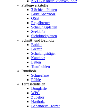
KVH - Konstruktionsvollholz
Plattenwerkstoffe
3 Schicht Platten
Birke Sperrholz
OSB
Regalbretter
Schalungsplatten
Seekiefer
Siebdruckplatten
Schnitt- und Bauholz
Bohlen
Bretter
Schalungsträger
Kantholz
Latten
Traufbohlen
Rundholz
Schneefang
Pfähle
Terrassendielen
Douglasie
WPC
Zubehör
Hartholz
Behandelte Hölzer