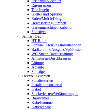
Pflanzhilfe/ -schutz
Rasensamen
Tierabwehr
Gießer und Sprüher
Erden/Mulch/Dünger
Bewässerung/Pumpen
Gartenmaschinen Zubehör
Sonstiges
Sanitär | Bad
HT Rohre
Sanitär- | Heizungsinstallationen
Badkeramik/Ausguss/Spülkasten
WC Sitzen/Badausstattung
Armaturen/Duschbrausen
Lüftung
Abläufe
Sonstiges
Elektro | Leuchten
Schalterserien
Installationsmaterial
Kabel
Steckerleisten/Verlängerungen
Baustrahler
Kabeltrommel
Kabelkanäle