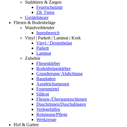
Stahltüren & Zargen
Feuerschutztür
ZK Türen
Gerätehäuser
Fliesen & Bodenbeläge
Wandverblender
Innenbereich
Vinyl | Parkett | Laminat | Kork
Vinyl / Designbelag
Parkett
Laminat
Zubehör
Fliesenkleber
Bodenbelagskleber
Grundierung/ Abdichtung
Bauplatten
Ausgleichsmassen
Fugenmörtel
Silikon
Fliesen-/Übergangsschienen
Duschrinnen/Duschablagen
Verlegehilfen
Reinigung/Pflege
Werkzeuge
Hof & Garten