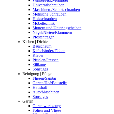
Winkel/Holzverbinder
Universalschrauben
Maschinen-/Schloßschrauben
Metrische Schrauben
Holzschrauben
Möbeltechnik
Muttern und Unterlegscheiben
Nägel/Nieten/Klammern
Pfostenträger
Kleben | Dichten
Bauschaum
Klebebänder/ Folien
Kleber
Pistolen/Pressen
Silikone
Sonstiges
Reinigung | Pflege
Fliesen/Sanitär
Garten/Hof/Baustelle
Haushalt
Auto/Maschinen
Sonstiges
Garten
Gartenwerkzeuge
Folien und Vliese