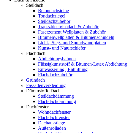
Steildach
Betondachsteine
Tondachziegel
Steildachzubehör
Trapezblech/Isodach & Zubehör
Faserzement Wellplatten & Zubehör
Bitumenwellplatten & Bitumenschindeln
Licht-, Steg- und Spundwandplatten
Kunst- und Naturschiefer
Flachdach
Abdichtungsbahnen
Flüssigkunststoff & Bitumen-Latex Abdichtung
Entwässerung | Entlüftung
Flachdachzubehör
Gründach
Fassadenverkleidung
Dämmstoffe Dach
Steildachdämmung
Flachdachdämmung
Dachfenster
Wohndachfenster
Flachdachfenster
Dachausstiege
Außenrolladen