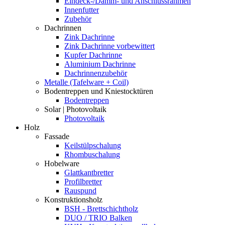
Eindeck-/Dämm- und Anschlussrahmen
Innenfutter
Zubehör
Dachrinnen
Zink Dachrinne
Zink Dachrinne vorbewittert
Kupfer Dachrinne
Aluminium Dachrinne
Dachrinnenzubehör
Metalle (Tafelware + Coil)
Bodentreppen und Kniestocktüren
Bodentreppen
Solar | Photovoltaik
Photovoltaik
Holz
Fassade
Keilstülpschalung
Rhombuschalung
Hobelware
Glattkantbretter
Profilbretter
Rauspund
Konstruktionsholz
BSH - Brettschichtholz
DUO / TRIO Balken