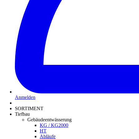
Anmelden
SORTIMENT
Tiefbau
Gebäudeentwässerung
KG / KG2000
HT
Abläufe