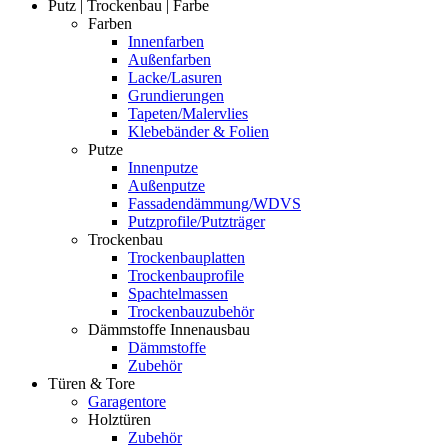
Putz | Trockenbau | Farbe
Farben
Innenfarben
Außenfarben
Lacke/Lasuren
Grundierungen
Tapeten/Malervlies
Klebebänder & Folien
Putze
Innenputze
Außenputze
Fassadendämmung/WDVS
Putzprofile/Putzträger
Trockenbau
Trockenbauplatten
Trockenbauprofile
Spachtelmassen
Trockenbauzubehör
Dämmstoffe Innenausbau
Dämmstoffe
Zubehör
Türen & Tore
Garagentore
Holztüren
Zubehör