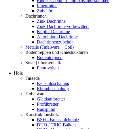
Eindeck-/Dämm- und Anschlussrahmen
Innenfutter
Zubehör
Dachrinnen
Zink Dachrinne
Zink Dachrinne vorbewittert
Kupfer Dachrinne
Aluminium Dachrinne
Dachrinnenzubehör
Metalle (Tafelware + Coil)
Bodentreppen und Kniestocktüren
Bodentreppen
Solar | Photovoltaik
Photovoltaik
Holz
Fassade
Keilstülpschalung
Rhombuschalung
Hobelware
Glattkantbretter
Profilbretter
Rauspund
Konstruktionsholz
BSH - Brettschichtholz
DUO / TRIO Balken