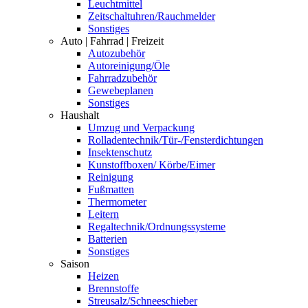
Leuchtmittel
Zeitschaltuhren/Rauchmelder
Sonstiges
Auto | Fahrrad | Freizeit
Autozubehör
Autoreinigung/Öle
Fahrradzubehör
Gewebeplanen
Sonstiges
Haushalt
Umzug und Verpackung
Rolladentechnik/Tür-/Fensterdichtungen
Insektenschutz
Kunstoffboxen/ Körbe/Eimer
Reinigung
Fußmatten
Thermometer
Leitern
Regaltechnik/Ordnungssysteme
Batterien
Sonstiges
Saison
Heizen
Brennstoffe
Streusalz/Schneeschieber