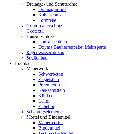
Drainage- und Schutzrohre
Drainagerohre
Kabelschutz
Formteile
Grundmauerschutz
Geotextil
Hausanschluss
Hausanschlüsse
Doyma Bauherrenpaket Mehrsparte
Regenwassernutzung
Straßenbau
Hochbau
Mauerwerk
Schwerbeton
Ziegelstein
Porenbeton
Kalksandstein
Klinker
Lehm
Zubehör
Schalungselemente
Mörtel und Bindemittel
Mauermörtel
Bindemittel
Technische Mörtel