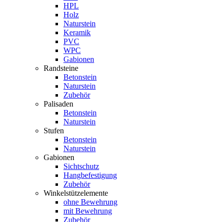
HPL
Holz
Naturstein
Keramik
PVC
WPC
Gabionen
Randsteine
Betonstein
Naturstein
Zubehör
Palisaden
Betonstein
Naturstein
Stufen
Betonstein
Naturstein
Gabionen
Sichtschutz
Hangbefestigung
Zubehör
Winkelstützelemente
ohne Bewehrung
mit Bewehrung
Zubehör