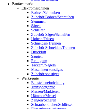
Baufachmarkt
Elektromaschinen
Bohren/Schrauben
Zubehör Bohren/Schrauben
Stemmen
Sägen
Schleifen
Zubehör Sägen/Schleifen
Hobeln/Fräsen
Schneiden/Trennen
Zubehör Schneiden/Trennen
Druckluft
Saugen
Reinigung
Tackern/Nageln
Maschinen sonstiges
Zubehör sonstiges
Werkzeuge
Baustelleneinrichtung
Transportgeräte
Messen/Markieren
Hämmer/Meisel
Zangen/Scheren
Schraubendreher/Schlüssel
Fliesenlegerwerkzeuge