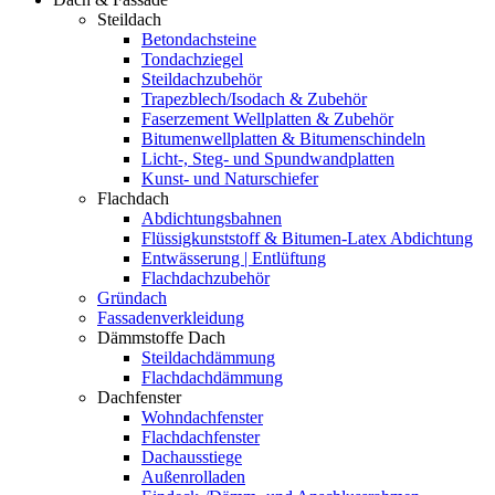
Steildach
Betondachsteine
Tondachziegel
Steildachzubehör
Trapezblech/Isodach & Zubehör
Faserzement Wellplatten & Zubehör
Bitumenwellplatten & Bitumenschindeln
Licht-, Steg- und Spundwandplatten
Kunst- und Naturschiefer
Flachdach
Abdichtungsbahnen
Flüssigkunststoff & Bitumen-Latex Abdichtung
Entwässerung | Entlüftung
Flachdachzubehör
Gründach
Fassadenverkleidung
Dämmstoffe Dach
Steildachdämmung
Flachdachdämmung
Dachfenster
Wohndachfenster
Flachdachfenster
Dachausstiege
Außenrolladen