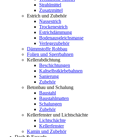
Strahlmittel
Zusatzmittel
Estrich und Zubehör
Nassestrich
Trockenestrich
Estrichdämmung
Bodenausgleichsmasse
Verlegezubehör
Dämmstoffe Rohbau
Folien und Sperrbahnen
Kellerabdichtung
Beschichtungen
Kaltselbstklebebahnen
Sanierung
Zubehör
Betonbau und Schalung
Baustahl
Baustahlmatten
Schalungen
Zubehör
Kellerfenster und Lichtschächte
Lichtschächte
Kellerfenster
Kamin und Zubehör
Dach & Fassade