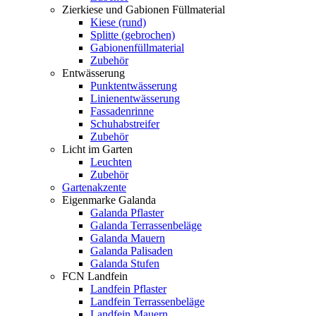
Zierkiese und Gabionen Füllmaterial
Kiese (rund)
Splitte (gebrochen)
Gabionenfüllmaterial
Zubehör
Entwässerung
Punktentwässerung
Linienentwässerung
Fassadenrinne
Schuhabstreifer
Zubehör
Licht im Garten
Leuchten
Zubehör
Gartenakzente
Eigenmarke Galanda
Galanda Pflaster
Galanda Terrassenbeläge
Galanda Mauern
Galanda Palisaden
Galanda Stufen
FCN Landfein
Landfein Pflaster
Landfein Terrassenbeläge
Landfein Mauern