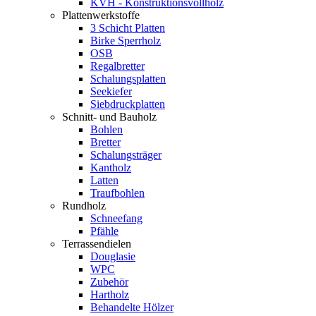
KVH - Konstruktionsvollholz
Plattenwerkstoffe
3 Schicht Platten
Birke Sperrholz
OSB
Regalbretter
Schalungsplatten
Seekiefer
Siebdruckplatten
Schnitt- und Bauholz
Bohlen
Bretter
Schalungsträger
Kantholz
Latten
Traufbohlen
Rundholz
Schneefang
Pfähle
Terrassendielen
Douglasie
WPC
Zubehör
Hartholz
Behandelte Hölzer