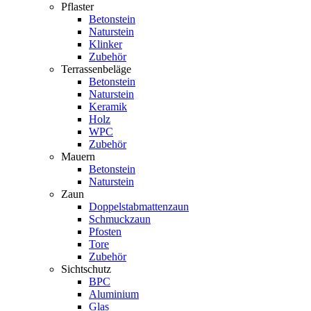
Pflaster
Betonstein
Naturstein
Klinker
Zubehör
Terrassenbeläge
Betonstein
Naturstein
Keramik
Holz
WPC
Zubehör
Mauern
Betonstein
Naturstein
Zaun
Doppelstabmattenzaun
Schmuckzaun
Pfosten
Tore
Zubehör
Sichtschutz
BPC
Aluminium
Glas