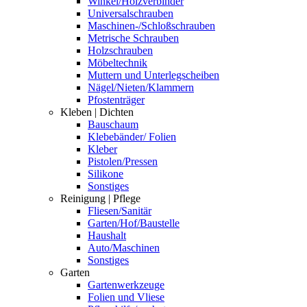
Winkel/Holzverbinder
Universalschrauben
Maschinen-/Schloßschrauben
Metrische Schrauben
Holzschrauben
Möbeltechnik
Muttern und Unterlegscheiben
Nägel/Nieten/Klammern
Pfostenträger
Kleben | Dichten
Bauschaum
Klebebänder/ Folien
Kleber
Pistolen/Pressen
Silikone
Sonstiges
Reinigung | Pflege
Fliesen/Sanitär
Garten/Hof/Baustelle
Haushalt
Auto/Maschinen
Sonstiges
Garten
Gartenwerkzeuge
Folien und Vliese