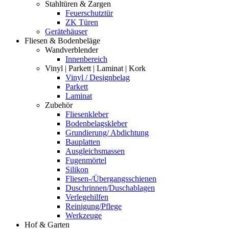
Stahltüren & Zargen
Feuerschutztür
ZK Türen
Gerätehäuser
Fliesen & Bodenbeläge
Wandverblender
Innenbereich
Vinyl | Parkett | Laminat | Kork
Vinyl / Designbelag
Parkett
Laminat
Zubehör
Fliesenkleber
Bodenbelagskleber
Grundierung/ Abdichtung
Bauplatten
Ausgleichsmassen
Fugenmörtel
Silikon
Fliesen-/Übergangsschienen
Duschrinnen/Duschablagen
Verlegehilfen
Reinigung/Pflege
Werkzeuge
Hof & Garten