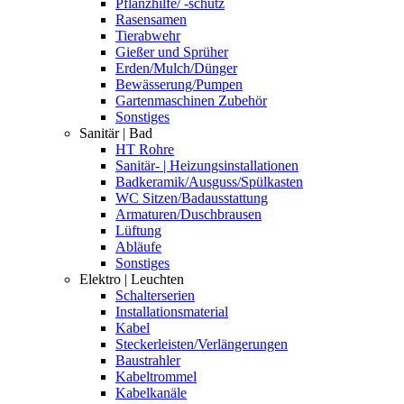
Pflanzhilfe/ -schutz
Rasensamen
Tierabwehr
Gießer und Sprüher
Erden/Mulch/Dünger
Bewässerung/Pumpen
Gartenmaschinen Zubehör
Sonstiges
Sanitär | Bad
HT Rohre
Sanitär- | Heizungsinstallationen
Badkeramik/Ausguss/Spülkasten
WC Sitzen/Badausstattung
Armaturen/Duschbrausen
Lüftung
Abläufe
Sonstiges
Elektro | Leuchten
Schalterserien
Installationsmaterial
Kabel
Steckerleisten/Verlängerungen
Baustrahler
Kabeltrommel
Kabelkanäle