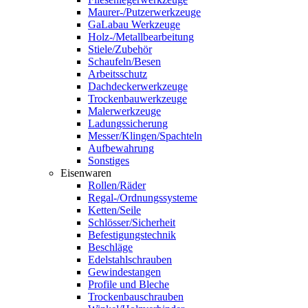
Maurer-/Putzerwerkzeuge
GaLabau Werkzeuge
Holz-/Metallbearbeitung
Stiele/Zubehör
Schaufeln/Besen
Arbeitsschutz
Dachdeckerwerkzeuge
Trockenbauwerkzeuge
Malerwerkzeuge
Ladungssicherung
Messer/Klingen/Spachteln
Aufbewahrung
Sonstiges
Eisenwaren
Rollen/Räder
Regal-/Ordnungssysteme
Ketten/Seile
Schlösser/Sicherheit
Befestigungstechnik
Beschläge
Edelstahlschrauben
Gewindestangen
Profile und Bleche
Trockenbauschrauben