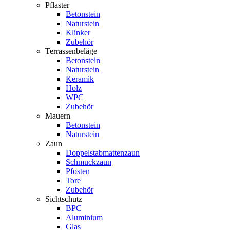
Pflaster
Betonstein
Naturstein
Klinker
Zubehör
Terrassenbeläge
Betonstein
Naturstein
Keramik
Holz
WPC
Zubehör
Mauern
Betonstein
Naturstein
Zaun
Doppelstabmattenzaun
Schmuckzaun
Pfosten
Tore
Zubehör
Sichtschutz
BPC
Aluminium
Glas