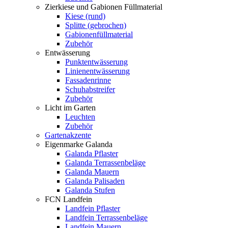
Zierkiese und Gabionen Füllmaterial
Kiese (rund)
Splitte (gebrochen)
Gabionenfüllmaterial
Zubehör
Entwässerung
Punktentwässerung
Linienentwässerung
Fassadenrinne
Schuhabstreifer
Zubehör
Licht im Garten
Leuchten
Zubehör
Gartenakzente
Eigenmarke Galanda
Galanda Pflaster
Galanda Terrassenbeläge
Galanda Mauern
Galanda Palisaden
Galanda Stufen
FCN Landfein
Landfein Pflaster
Landfein Terrassenbeläge
Landfein Mauern