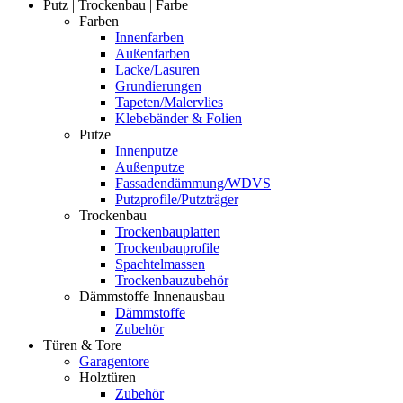
Putz | Trockenbau | Farbe
Farben
Innenfarben
Außenfarben
Lacke/Lasuren
Grundierungen
Tapeten/Malervlies
Klebebänder & Folien
Putze
Innenputze
Außenputze
Fassadendämmung/WDVS
Putzprofile/Putzträger
Trockenbau
Trockenbauplatten
Trockenbauprofile
Spachtelmassen
Trockenbauzubehör
Dämmstoffe Innenausbau
Dämmstoffe
Zubehör
Türen & Tore
Garagentore
Holztüren
Zubehör