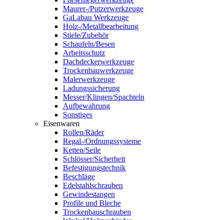
Maurer-/Putzerwerkzeuge
GaLabau Werkzeuge
Holz-/Metallbearbeitung
Stiele/Zubehör
Schaufeln/Besen
Arbeitsschutz
Dachdeckerwerkzeuge
Trockenbauwerkzeuge
Malerwerkzeuge
Ladungssicherung
Messer/Klingen/Spachteln
Aufbewahrung
Sonstiges
Eisenwaren
Rollen/Räder
Regal-/Ordnungssysteme
Ketten/Seile
Schlösser/Sicherheit
Befestigungstechnik
Beschläge
Edelstahlschrauben
Gewindestangen
Profile und Bleche
Trockenbauschrauben