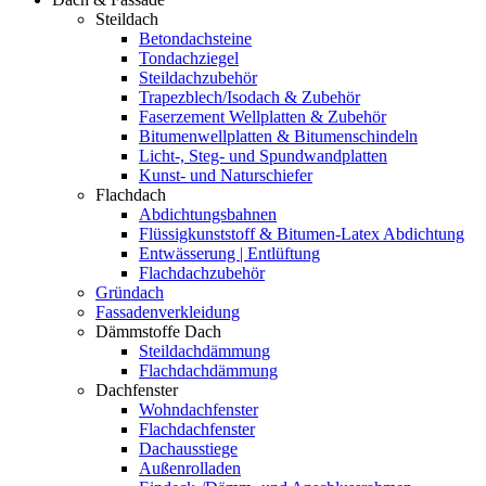
Steildach
Betondachsteine
Tondachziegel
Steildachzubehör
Trapezblech/Isodach & Zubehör
Faserzement Wellplatten & Zubehör
Bitumenwellplatten & Bitumenschindeln
Licht-, Steg- und Spundwandplatten
Kunst- und Naturschiefer
Flachdach
Abdichtungsbahnen
Flüssigkunststoff & Bitumen-Latex Abdichtung
Entwässerung | Entlüftung
Flachdachzubehör
Gründach
Fassadenverkleidung
Dämmstoffe Dach
Steildachdämmung
Flachdachdämmung
Dachfenster
Wohndachfenster
Flachdachfenster
Dachausstiege
Außenrolladen