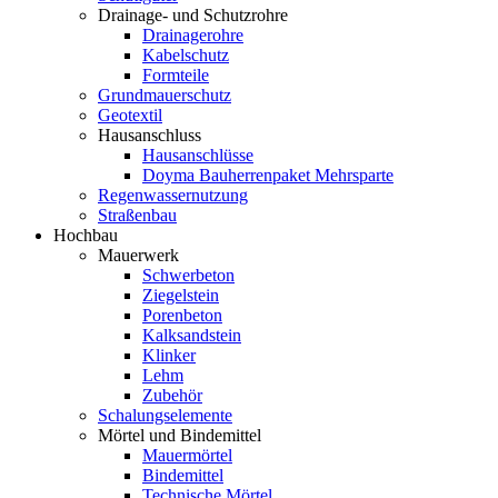
Drainage- und Schutzrohre
Drainagerohre
Kabelschutz
Formteile
Grundmauerschutz
Geotextil
Hausanschluss
Hausanschlüsse
Doyma Bauherrenpaket Mehrsparte
Regenwassernutzung
Straßenbau
Hochbau
Mauerwerk
Schwerbeton
Ziegelstein
Porenbeton
Kalksandstein
Klinker
Lehm
Zubehör
Schalungselemente
Mörtel und Bindemittel
Mauermörtel
Bindemittel
Technische Mörtel