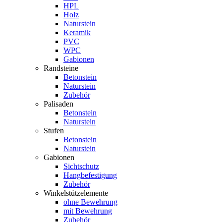
HPL
Holz
Naturstein
Keramik
PVC
WPC
Gabionen
Randsteine
Betonstein
Naturstein
Zubehör
Palisaden
Betonstein
Naturstein
Stufen
Betonstein
Naturstein
Gabionen
Sichtschutz
Hangbefestigung
Zubehör
Winkelstützelemente
ohne Bewehrung
mit Bewehrung
Zubehör