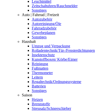
Leuchtmittel
Zeitschaltuhren/Rauchmelder
Sonstiges
Auto | Fahrrad | Freizeit
Autozubehör
Autoreinigung/Öle
Fahrradzubehör
Gewebeplanen
Sonstiges
Haushalt
Umzug und Verpackung
Rolladentechnik/Tür-/Fensterdichtungen
Insektenschutz
Kunstoffboxen/ Körbe/Eimer
Reinigung
Fußmatten
Thermometer
Leitern
Regaltechnik/Ordnungssysteme
Batterien
Sonstiges
Saison
Heizen
Brennstoffe
Streusalz/Schneeschieber