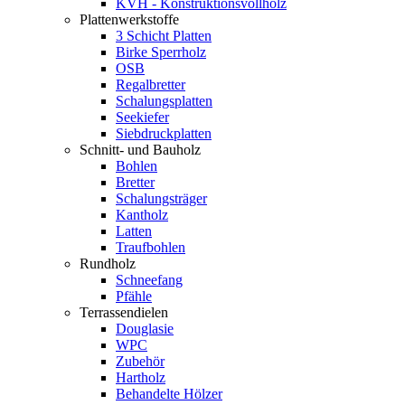
KVH - Konstruktionsvollholz
Plattenwerkstoffe
3 Schicht Platten
Birke Sperrholz
OSB
Regalbretter
Schalungsplatten
Seekiefer
Siebdruckplatten
Schnitt- und Bauholz
Bohlen
Bretter
Schalungsträger
Kantholz
Latten
Traufbohlen
Rundholz
Schneefang
Pfähle
Terrassendielen
Douglasie
WPC
Zubehör
Hartholz
Behandelte Hölzer