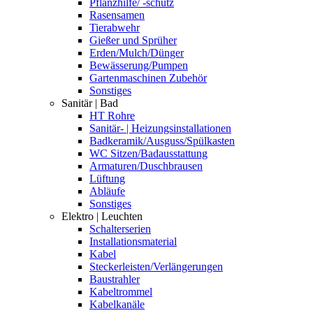
Pflanzhilfe/ -schutz
Rasensamen
Tierabwehr
Gießer und Sprüher
Erden/Mulch/Dünger
Bewässerung/Pumpen
Gartenmaschinen Zubehör
Sonstiges
Sanitär | Bad
HT Rohre
Sanitär- | Heizungsinstallationen
Badkeramik/Ausguss/Spülkasten
WC Sitzen/Badausstattung
Armaturen/Duschbrausen
Lüftung
Abläufe
Sonstiges
Elektro | Leuchten
Schalterserien
Installationsmaterial
Kabel
Steckerleisten/Verlängerungen
Baustrahler
Kabeltrommel
Kabelkanäle