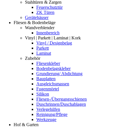
Stahltüren & Zargen
Feuerschutztür
ZK Türen
Gerätehäuser
Fliesen & Bodenbeläge
Wandverblender
Innenbereich
Vinyl | Parkett | Laminat | Kork
Vinyl / Designbelag
Parkett
Laminat
Zubehör
Fliesenkleber
Bodenbelagskleber
Grundierung/ Abdichtung
Bauplatten
Ausgleichsmassen
Fugenmörtel
Silikon
Fliesen-/Übergangsschienen
Duschrinnen/Duschablagen
Verlegehilfen
Reinigung/Pflege
Werkzeuge
Hof & Garten