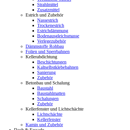
Strahlmittel
Zusatzmittel
Estrich und Zubehör
Nassestrich
Trockenestrich
Estrichdämmung
Bodenausgleichsmasse
Verlegezubehör
Dämmstoffe Rohbau
Folien und Sperrbahnen
Kellerabdichtung
Beschichtungen
Kaltselbstklebebahnen
Sanierung
Zubehör
Betonbau und Schalung
Baustahl
Baustahlmatten
Schalungen
Zubehör
Kellerfenster und Lichtschächte
Lichtschächte
Kellerfenster
Kamin und Zubehör
Dach & Fassade