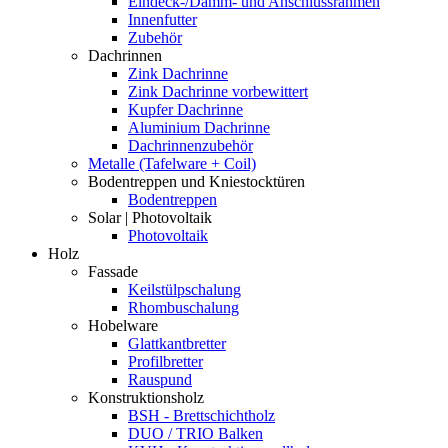
Eindeck-/Dämm- und Anschlussrahmen
Innenfutter
Zubehör
Dachrinnen
Zink Dachrinne
Zink Dachrinne vorbewittert
Kupfer Dachrinne
Aluminium Dachrinne
Dachrinnenzubehör
Metalle (Tafelware + Coil)
Bodentreppen und Kniestocktüren
Bodentreppen
Solar | Photovoltaik
Photovoltaik
Holz
Fassade
Keilstülpschalung
Rhombuschalung
Hobelware
Glattkantbretter
Profilbretter
Rauspund
Konstruktionsholz
BSH - Brettschichtholz
DUO / TRIO Balken