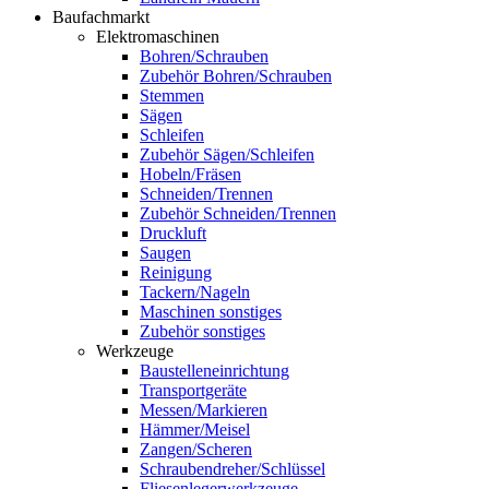
Baufachmarkt
Elektromaschinen
Bohren/Schrauben
Zubehör Bohren/Schrauben
Stemmen
Sägen
Schleifen
Zubehör Sägen/Schleifen
Hobeln/Fräsen
Schneiden/Trennen
Zubehör Schneiden/Trennen
Druckluft
Saugen
Reinigung
Tackern/Nageln
Maschinen sonstiges
Zubehör sonstiges
Werkzeuge
Baustelleneinrichtung
Transportgeräte
Messen/Markieren
Hämmer/Meisel
Zangen/Scheren
Schraubendreher/Schlüssel
Fliesenlegerwerkzeuge