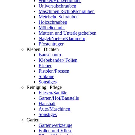
Winkel/Holzverbinder
Universalschrauben
Maschinen-/Schloßschrauben
Metrische Schrauben
Holzschrauben
Möbeltechnik
Muttern und Unterlegscheiben
Nägel/Nieten/Klammern
Pfostenträger
Kleben | Dichten
Bauschaum
Klebebänder/ Folien
Kleber
Pistolen/Pressen
Silikone
Sonstiges
Reinigung | Pflege
Fliesen/Sanitär
Garten/Hof/Baustelle
Haushalt
Auto/Maschinen
Sonstiges
Garten
Gartenwerkzeuge
Folien und Vliese