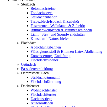
Steildach
Betondachsteine
Tondachziegel
Steildachzubehör
Trapezblech/Isodach & Zubehör
Faserzement Wellplatten & Zubehör
Bitumenwellplatten & Bitumenschindeln
Licht-, Steg- und Spundwandplatten
Kunst- und Naturschiefer
Flachdach
Abdichtungsbahnen
Flüssigkunststoff & Bitumen-Latex Abdichtung
Entwässerung | Entlüftung
Flachdachzubehör
Gründach
Fassadenverkleidung
Dämmstoffe Dach
Steildachdämmung
Flachdachdämmung
Dachfenster
Wohndachfenster
Flachdachfenster
Dachausstiege
Außenrolladen