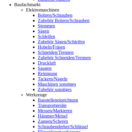
Baufachmarkt
Elektromaschinen
Bohren/Schrauben
Zubehör Bohren/Schrauben
Stemmen
Sägen
Schleifen
Zubehör Sägen/Schleifen
Hobeln/Fräsen
Schneiden/Trennen
Zubehör Schneiden/Trennen
Druckluft
Saugen
Reinigung
Tackern/Nageln
Maschinen sonstiges
Zubehör sonstiges
Werkzeuge
Baustelleneinrichtung
Transportgeräte
Messen/Markieren
Hämmer/Meisel
Zangen/Scheren
Schraubendreher/Schlüssel
Fliesenlegerwerkzeuge