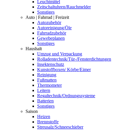
Leuchtmittel
Zeitschaltuhren/Rauchmelder
Sonstiges
Auto | Fahrrad | Freizeit
Autozubehör
Autoreinigung/Öle
Fahrradzubehör
Gewebeplanen
Sonstiges
Haushalt
Umzug und Verpackung
Rolladentechnik/Tür-/Fensterdichtungen
Insektenschutz
Kunstoffboxen/ Körbe/Eimer
Reinigung
Fußmatten
Thermometer
Leitern
Regaltechnik/Ordnungssysteme
Batterien
Sonstiges
Saison
Heizen
Brennstoffe
Streusalz/Schneeschieber