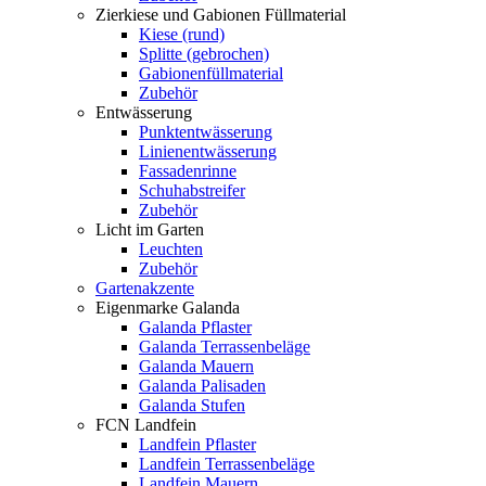
Zierkiese und Gabionen Füllmaterial
Kiese (rund)
Splitte (gebrochen)
Gabionenfüllmaterial
Zubehör
Entwässerung
Punktentwässerung
Linienentwässerung
Fassadenrinne
Schuhabstreifer
Zubehör
Licht im Garten
Leuchten
Zubehör
Gartenakzente
Eigenmarke Galanda
Galanda Pflaster
Galanda Terrassenbeläge
Galanda Mauern
Galanda Palisaden
Galanda Stufen
FCN Landfein
Landfein Pflaster
Landfein Terrassenbeläge
Landfein Mauern