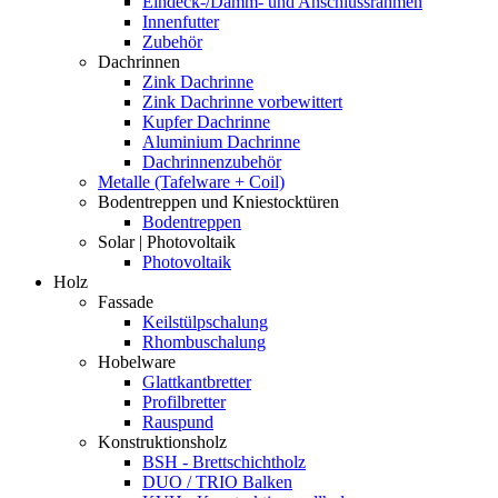
Eindeck-/Dämm- und Anschlussrahmen
Innenfutter
Zubehör
Dachrinnen
Zink Dachrinne
Zink Dachrinne vorbewittert
Kupfer Dachrinne
Aluminium Dachrinne
Dachrinnenzubehör
Metalle (Tafelware + Coil)
Bodentreppen und Kniestocktüren
Bodentreppen
Solar | Photovoltaik
Photovoltaik
Holz
Fassade
Keilstülpschalung
Rhombuschalung
Hobelware
Glattkantbretter
Profilbretter
Rauspund
Konstruktionsholz
BSH - Brettschichtholz
DUO / TRIO Balken