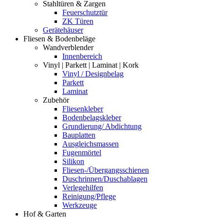
Stahltüren & Zargen
Feuerschutztür
ZK Türen
Gerätehäuser
Fliesen & Bodenbeläge
Wandverblender
Innenbereich
Vinyl | Parkett | Laminat | Kork
Vinyl / Designbelag
Parkett
Laminat
Zubehör
Fliesenkleber
Bodenbelagskleber
Grundierung/ Abdichtung
Bauplatten
Ausgleichsmassen
Fugenmörtel
Silikon
Fliesen-/Übergangsschienen
Duschrinnen/Duschablagen
Verlegehilfen
Reinigung/Pflege
Werkzeuge
Hof & Garten