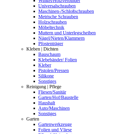
Winkel/Holzverbinder
Universalschrauben
Maschinen-/Schloßschrauben
Metrische Schrauben
Holzschrauben
Möbeltechnik
Muttern und Unterlegscheiben
Nägel/Nieten/Klammern
Pfostenträger
Kleben | Dichten
Bauschaum
Klebebänder/ Folien
Kleber
Pistolen/Pressen
Silikone
Sonstiges
Reinigung | Pflege
Fliesen/Sanitär
Garten/Hof/Baustelle
Haushalt
Auto/Maschinen
Sonstiges
Garten
Gartenwerkzeuge
Folien und Vliese