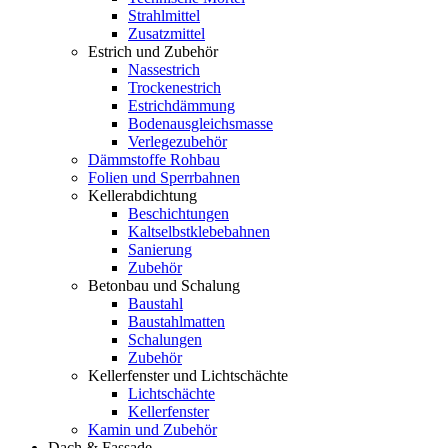
Strahlmittel
Zusatzmittel
Estrich und Zubehör
Nassestrich
Trockenestrich
Estrichdämmung
Bodenausgleichsmasse
Verlegezubehör
Dämmstoffe Rohbau
Folien und Sperrbahnen
Kellerabdichtung
Beschichtungen
Kaltselbstklebebahnen
Sanierung
Zubehör
Betonbau und Schalung
Baustahl
Baustahlmatten
Schalungen
Zubehör
Kellerfenster und Lichtschächte
Lichtschächte
Kellerfenster
Kamin und Zubehör
Dach & Fassade