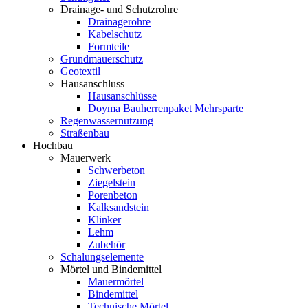
Drainage- und Schutzrohre
Drainagerohre
Kabelschutz
Formteile
Grundmauerschutz
Geotextil
Hausanschluss
Hausanschlüsse
Doyma Bauherrenpaket Mehrsparte
Regenwassernutzung
Straßenbau
Hochbau
Mauerwerk
Schwerbeton
Ziegelstein
Porenbeton
Kalksandstein
Klinker
Lehm
Zubehör
Schalungselemente
Mörtel und Bindemittel
Mauermörtel
Bindemittel
Technische Mörtel