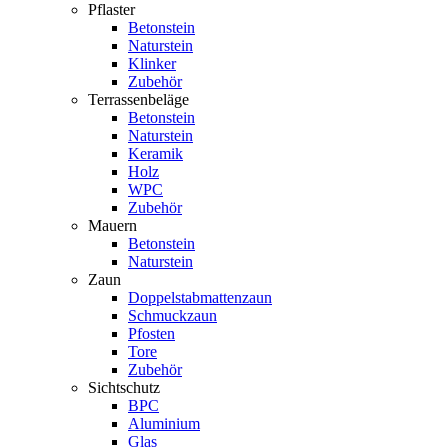
Pflaster
Betonstein
Naturstein
Klinker
Zubehör
Terrassenbeläge
Betonstein
Naturstein
Keramik
Holz
WPC
Zubehör
Mauern
Betonstein
Naturstein
Zaun
Doppelstabmattenzaun
Schmuckzaun
Pfosten
Tore
Zubehör
Sichtschutz
BPC
Aluminium
Glas