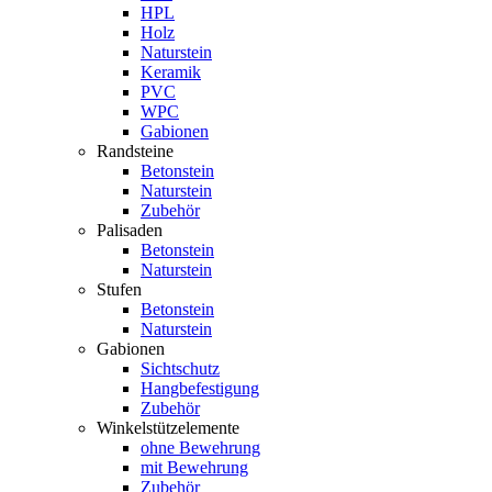
HPL
Holz
Naturstein
Keramik
PVC
WPC
Gabionen
Randsteine
Betonstein
Naturstein
Zubehör
Palisaden
Betonstein
Naturstein
Stufen
Betonstein
Naturstein
Gabionen
Sichtschutz
Hangbefestigung
Zubehör
Winkelstützelemente
ohne Bewehrung
mit Bewehrung
Zubehör