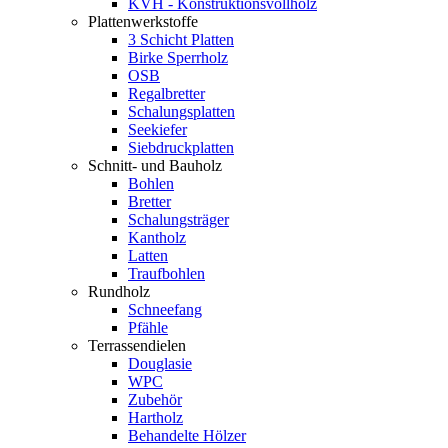
KVH - Konstruktionsvollholz
Plattenwerkstoffe
3 Schicht Platten
Birke Sperrholz
OSB
Regalbretter
Schalungsplatten
Seekiefer
Siebdruckplatten
Schnitt- und Bauholz
Bohlen
Bretter
Schalungsträger
Kantholz
Latten
Traufbohlen
Rundholz
Schneefang
Pfähle
Terrassendielen
Douglasie
WPC
Zubehör
Hartholz
Behandelte Hölzer