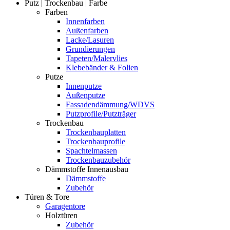
Putz | Trockenbau | Farbe
Farben
Innenfarben
Außenfarben
Lacke/Lasuren
Grundierungen
Tapeten/Malervlies
Klebebänder & Folien
Putze
Innenputze
Außenputze
Fassadendämmung/WDVS
Putzprofile/Putzträger
Trockenbau
Trockenbauplatten
Trockenbauprofile
Spachtelmassen
Trockenbauzubehör
Dämmstoffe Innenausbau
Dämmstoffe
Zubehör
Türen & Tore
Garagentore
Holztüren
Zubehör