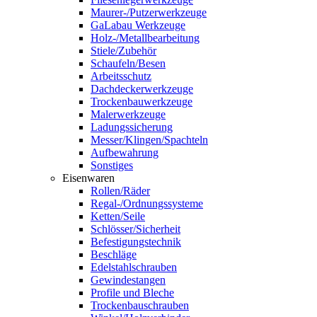
Maurer-/Putzerwerkzeuge
GaLabau Werkzeuge
Holz-/Metallbearbeitung
Stiele/Zubehör
Schaufeln/Besen
Arbeitsschutz
Dachdeckerwerkzeuge
Trockenbauwerkzeuge
Malerwerkzeuge
Ladungssicherung
Messer/Klingen/Spachteln
Aufbewahrung
Sonstiges
Eisenwaren
Rollen/Räder
Regal-/Ordnungssysteme
Ketten/Seile
Schlösser/Sicherheit
Befestigungstechnik
Beschläge
Edelstahlschrauben
Gewindestangen
Profile und Bleche
Trockenbauschrauben