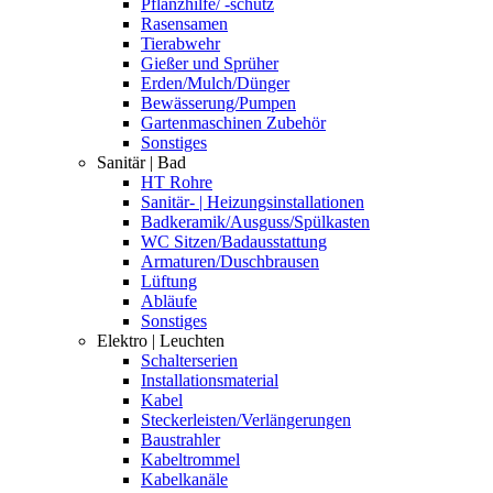
Pflanzhilfe/ -schutz
Rasensamen
Tierabwehr
Gießer und Sprüher
Erden/Mulch/Dünger
Bewässerung/Pumpen
Gartenmaschinen Zubehör
Sonstiges
Sanitär | Bad
HT Rohre
Sanitär- | Heizungsinstallationen
Badkeramik/Ausguss/Spülkasten
WC Sitzen/Badausstattung
Armaturen/Duschbrausen
Lüftung
Abläufe
Sonstiges
Elektro | Leuchten
Schalterserien
Installationsmaterial
Kabel
Steckerleisten/Verlängerungen
Baustrahler
Kabeltrommel
Kabelkanäle