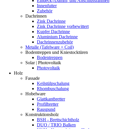
Eindeck-/Dämm- und Anschlussrahmen
Innenfutter
Zubehör
Dachrinnen
Zink Dachrinne
Zink Dachrinne vorbewittert
Kupfer Dachrinne
Aluminium Dachrinne
Dachrinnenzubehör
Metalle (Tafelware + Coil)
Bodentreppen und Kniestocktüren
Bodentreppen
Solar | Photovoltaik
Photovoltaik
Holz
Fassade
Keilstülpschalung
Rhombuschalung
Hobelware
Glattkantbretter
Profilbretter
Rauspund
Konstruktionsholz
BSH - Brettschichtholz
DUO / TRIO Balken