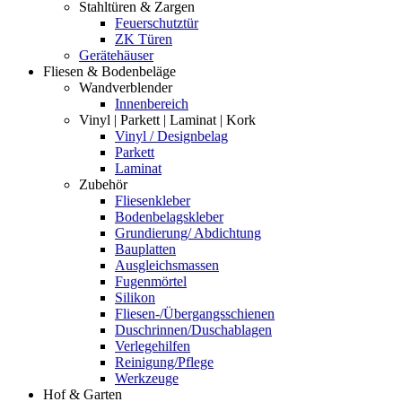
Stahltüren & Zargen
Feuerschutztür
ZK Türen
Gerätehäuser
Fliesen & Bodenbeläge
Wandverblender
Innenbereich
Vinyl | Parkett | Laminat | Kork
Vinyl / Designbelag
Parkett
Laminat
Zubehör
Fliesenkleber
Bodenbelagskleber
Grundierung/ Abdichtung
Bauplatten
Ausgleichsmassen
Fugenmörtel
Silikon
Fliesen-/Übergangsschienen
Duschrinnen/Duschablagen
Verlegehilfen
Reinigung/Pflege
Werkzeuge
Hof & Garten