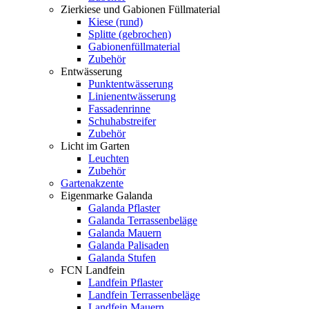
Zierkiese und Gabionen Füllmaterial
Kiese (rund)
Splitte (gebrochen)
Gabionenfüllmaterial
Zubehör
Entwässerung
Punktentwässerung
Linienentwässerung
Fassadenrinne
Schuhabstreifer
Zubehör
Licht im Garten
Leuchten
Zubehör
Gartenakzente
Eigenmarke Galanda
Galanda Pflaster
Galanda Terrassenbeläge
Galanda Mauern
Galanda Palisaden
Galanda Stufen
FCN Landfein
Landfein Pflaster
Landfein Terrassenbeläge
Landfein Mauern