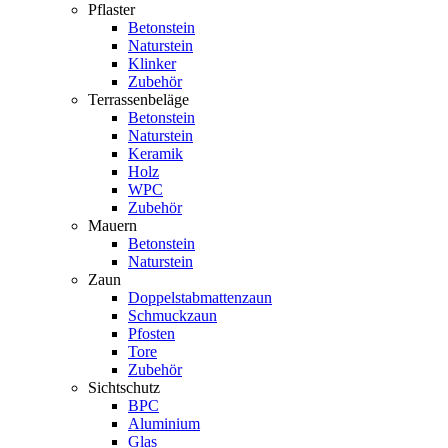
Pflaster
Betonstein
Naturstein
Klinker
Zubehör
Terrassenbeläge
Betonstein
Naturstein
Keramik
Holz
WPC
Zubehör
Mauern
Betonstein
Naturstein
Zaun
Doppelstabmattenzaun
Schmuckzaun
Pfosten
Tore
Zubehör
Sichtschutz
BPC
Aluminium
Glas