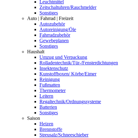
Leuchtmittel
Zeitschaltuhren/Rauchmelder
Sonstiges
Auto | Fahrrad | Freizeit
Autozubehör
Autoreinigung/Öle
Fahrradzubehör
Gewebeplanen
Sonstiges
Haushalt
Umzug und Verpackung
Rolladentechnik/Tür-/Fensterdichtungen
Insektenschutz
Kunstoffboxen/ Körbe/Eimer
Reinigung
Fußmatten
Thermometer
Leitern
Regaltechnik/Ordnungssysteme
Batterien
Sonstiges
Saison
Heizen
Brennstoffe
Streusalz/Schneeschieber