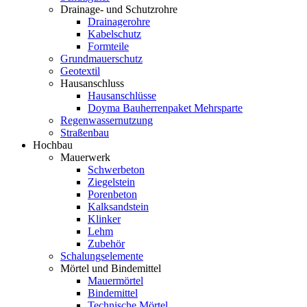
Drainage- und Schutzrohre
Drainagerohre
Kabelschutz
Formteile
Grundmauerschutz
Geotextil
Hausanschluss
Hausanschlüsse
Doyma Bauherrenpaket Mehrsparte
Regenwassernutzung
Straßenbau
Hochbau
Mauerwerk
Schwerbeton
Ziegelstein
Porenbeton
Kalksandstein
Klinker
Lehm
Zubehör
Schalungselemente
Mörtel und Bindemittel
Mauermörtel
Bindemittel
Technische Mörtel