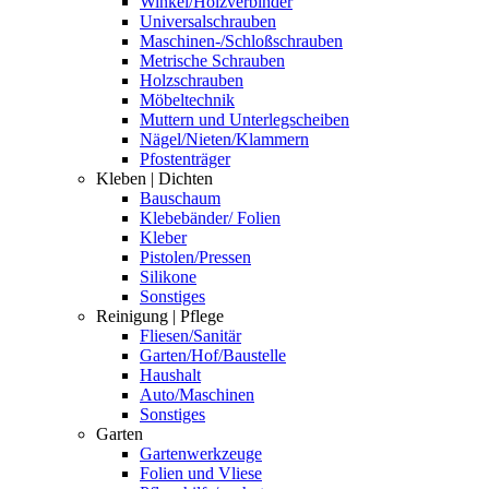
Winkel/Holzverbinder
Universalschrauben
Maschinen-/Schloßschrauben
Metrische Schrauben
Holzschrauben
Möbeltechnik
Muttern und Unterlegscheiben
Nägel/Nieten/Klammern
Pfostenträger
Kleben | Dichten
Bauschaum
Klebebänder/ Folien
Kleber
Pistolen/Pressen
Silikone
Sonstiges
Reinigung | Pflege
Fliesen/Sanitär
Garten/Hof/Baustelle
Haushalt
Auto/Maschinen
Sonstiges
Garten
Gartenwerkzeuge
Folien und Vliese