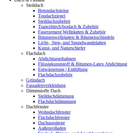
Steildach
Betondachsteine
Tondachziegel
Steildachzubehör
Trapezblech/Isodach & Zubehör
Faserzement Wellplatten & Zubehör
Bitumenwellplatten & Bitumenschindeln
Licht-, Steg- und Spundwandplatten
Kunst- und Naturschiefer
Flachdach
Abdichtungsbahnen
Flüssigkunststoff & Bitumen-Latex Abdichtung
Entwässerung | Entlüftung
Flachdachzubehör
Gründach
Fassadenverkleidung
Dämmstoffe Dach
Steildachdämmung
Flachdachdämmung
Dachfenster
Wohndachfenster
Flachdachfenster
Dachausstiege
Außenrolladen