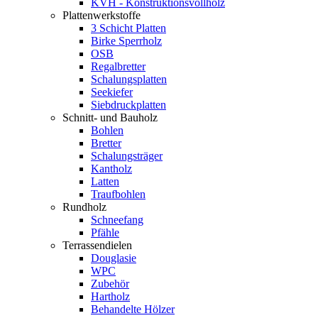
KVH - Konstruktionsvollholz
Plattenwerkstoffe
3 Schicht Platten
Birke Sperrholz
OSB
Regalbretter
Schalungsplatten
Seekiefer
Siebdruckplatten
Schnitt- und Bauholz
Bohlen
Bretter
Schalungsträger
Kantholz
Latten
Traufbohlen
Rundholz
Schneefang
Pfähle
Terrassendielen
Douglasie
WPC
Zubehör
Hartholz
Behandelte Hölzer