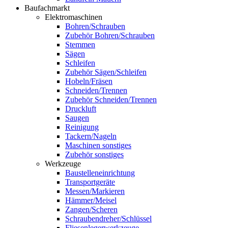
Baufachmarkt
Elektromaschinen
Bohren/Schrauben
Zubehör Bohren/Schrauben
Stemmen
Sägen
Schleifen
Zubehör Sägen/Schleifen
Hobeln/Fräsen
Schneiden/Trennen
Zubehör Schneiden/Trennen
Druckluft
Saugen
Reinigung
Tackern/Nageln
Maschinen sonstiges
Zubehör sonstiges
Werkzeuge
Baustelleneinrichtung
Transportgeräte
Messen/Markieren
Hämmer/Meisel
Zangen/Scheren
Schraubendreher/Schlüssel
Fliesenlegerwerkzeuge