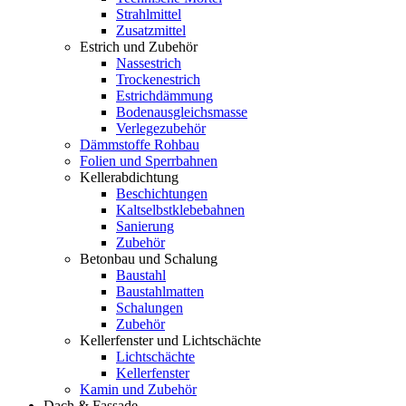
Strahlmittel
Zusatzmittel
Estrich und Zubehör
Nassestrich
Trockenestrich
Estrichdämmung
Bodenausgleichsmasse
Verlegezubehör
Dämmstoffe Rohbau
Folien und Sperrbahnen
Kellerabdichtung
Beschichtungen
Kaltselbstklebebahnen
Sanierung
Zubehör
Betonbau und Schalung
Baustahl
Baustahlmatten
Schalungen
Zubehör
Kellerfenster und Lichtschächte
Lichtschächte
Kellerfenster
Kamin und Zubehör
Dach & Fassade