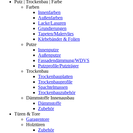
Putz | Trockenbau | Farbe
Farben
Innenfarben
Außenfarben
Lacke/Lasuren
Grundierungen
Tapeten/Malervlies
Klebebänder & Folien
Putze
Innenputze
Außenputze
Fassadendämmung/WDVS
Putzprofile/Putzträger
Trockenbau
Trockenbauplatten
Trockenbauprofile
Spachtelmassen
Trockenbauzubehör
Dämmstoffe Innenausbau
Dämmstoffe
Zubehör
Türen & Tore
Garagentore
Holztüren
Zubehör