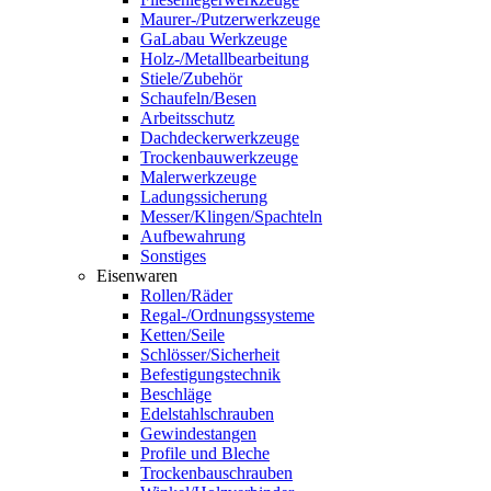
Maurer-/Putzerwerkzeuge
GaLabau Werkzeuge
Holz-/Metallbearbeitung
Stiele/Zubehör
Schaufeln/Besen
Arbeitsschutz
Dachdeckerwerkzeuge
Trockenbauwerkzeuge
Malerwerkzeuge
Ladungssicherung
Messer/Klingen/Spachteln
Aufbewahrung
Sonstiges
Eisenwaren
Rollen/Räder
Regal-/Ordnungssysteme
Ketten/Seile
Schlösser/Sicherheit
Befestigungstechnik
Beschläge
Edelstahlschrauben
Gewindestangen
Profile und Bleche
Trockenbauschrauben