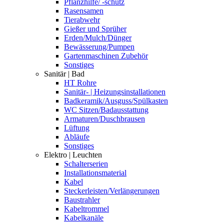
Pflanzhilfe/ -schutz
Rasensamen
Tierabwehr
Gießer und Sprüher
Erden/Mulch/Dünger
Bewässerung/Pumpen
Gartenmaschinen Zubehör
Sonstiges
Sanitär | Bad
HT Rohre
Sanitär- | Heizungsinstallationen
Badkeramik/Ausguss/Spülkasten
WC Sitzen/Badausstattung
Armaturen/Duschbrausen
Lüftung
Abläufe
Sonstiges
Elektro | Leuchten
Schalterserien
Installationsmaterial
Kabel
Steckerleisten/Verlängerungen
Baustrahler
Kabeltrommel
Kabelkanäle