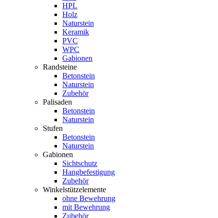
HPL
Holz
Naturstein
Keramik
PVC
WPC
Gabionen
Randsteine
Betonstein
Naturstein
Zubehör
Palisaden
Betonstein
Naturstein
Stufen
Betonstein
Naturstein
Gabionen
Sichtschutz
Hangbefestigung
Zubehör
Winkelstützelemente
ohne Bewehrung
mit Bewehrung
Zubehör