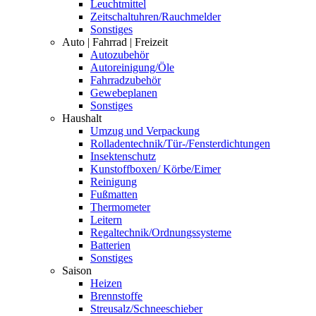
Leuchtmittel
Zeitschaltuhren/Rauchmelder
Sonstiges
Auto | Fahrrad | Freizeit
Autozubehör
Autoreinigung/Öle
Fahrradzubehör
Gewebeplanen
Sonstiges
Haushalt
Umzug und Verpackung
Rolladentechnik/Tür-/Fensterdichtungen
Insektenschutz
Kunstoffboxen/ Körbe/Eimer
Reinigung
Fußmatten
Thermometer
Leitern
Regaltechnik/Ordnungssysteme
Batterien
Sonstiges
Saison
Heizen
Brennstoffe
Streusalz/Schneeschieber