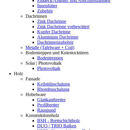
Eindeck-/Dämm- und Anschlussrahmen
Innenfutter
Zubehör
Dachrinnen
Zink Dachrinne
Zink Dachrinne vorbewittert
Kupfer Dachrinne
Aluminium Dachrinne
Dachrinnenzubehör
Metalle (Tafelware + Coil)
Bodentreppen und Kniestocktüren
Bodentreppen
Solar | Photovoltaik
Photovoltaik
Holz
Fassade
Keilstülpschalung
Rhombuschalung
Hobelware
Glattkantbretter
Profilbretter
Rauspund
Konstruktionsholz
BSH - Brettschichtholz
DUO / TRIO Balken