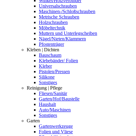
Winkel/Holzverbinder
Universalschrauben
Maschinen-/Schloßschrauben
Metrische Schrauben
Holzschrauben
Möbeltechnik
Muttern und Unterlegscheiben
Nägel/Nieten/Klammern
Pfostenträger
Kleben | Dichten
Bauschaum
Klebebänder/ Folien
Kleber
Pistolen/Pressen
Silikone
Sonstiges
Reinigung | Pflege
Fliesen/Sanitär
Garten/Hof/Baustelle
Haushalt
Auto/Maschinen
Sonstiges
Garten
Gartenwerkzeuge
Folien und Vliese