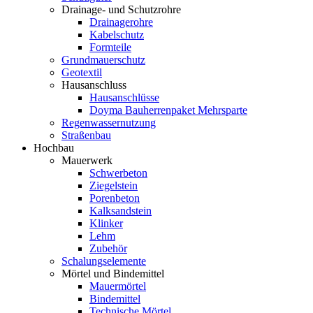
Drainage- und Schutzrohre
Drainagerohre
Kabelschutz
Formteile
Grundmauerschutz
Geotextil
Hausanschluss
Hausanschlüsse
Doyma Bauherrenpaket Mehrsparte
Regenwassernutzung
Straßenbau
Hochbau
Mauerwerk
Schwerbeton
Ziegelstein
Porenbeton
Kalksandstein
Klinker
Lehm
Zubehör
Schalungselemente
Mörtel und Bindemittel
Mauermörtel
Bindemittel
Technische Mörtel