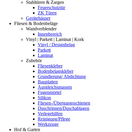
Stahltüren & Zargen
Feuerschutztür
ZK Türen
Gerätehäuser
Fliesen & Bodenbeläge
Wandverblender
Innenbereich
Vinyl | Parkett | Laminat | Kork
Vinyl / Designbelag
Parkett
Laminat
Zubehör
Fliesenkleber
Bodenbelagskleber
Grundierung/ Abdichtung
Bauplatten
Ausgleichsmassen
Fugenmörtel
Silikon
Fliesen-/Übergangsschienen
Duschrinnen/Duschablagen
Verlegehilfen
Reinigung/Pflege
Werkzeuge
Hof & Garten