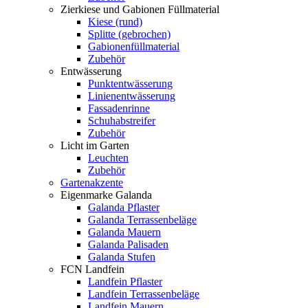
Zierkiese und Gabionen Füllmaterial
Kiese (rund)
Splitte (gebrochen)
Gabionenfüllmaterial
Zubehör
Entwässerung
Punktentwässerung
Linienentwässerung
Fassadenrinne
Schuhabstreifer
Zubehör
Licht im Garten
Leuchten
Zubehör
Gartenakzente
Eigenmarke Galanda
Galanda Pflaster
Galanda Terrassenbeläge
Galanda Mauern
Galanda Palisaden
Galanda Stufen
FCN Landfein
Landfein Pflaster
Landfein Terrassenbeläge
Landfein Mauern