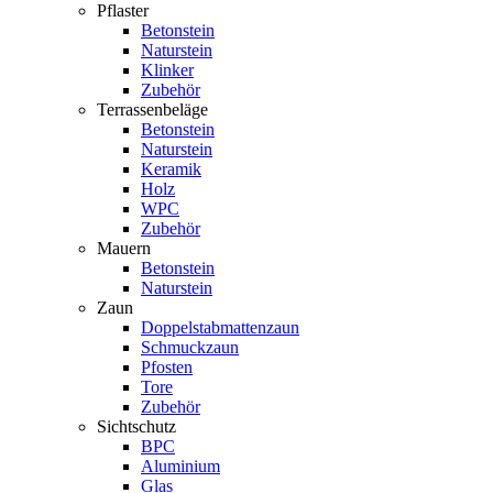
Pflaster
Betonstein
Naturstein
Klinker
Zubehör
Terrassenbeläge
Betonstein
Naturstein
Keramik
Holz
WPC
Zubehör
Mauern
Betonstein
Naturstein
Zaun
Doppelstabmattenzaun
Schmuckzaun
Pfosten
Tore
Zubehör
Sichtschutz
BPC
Aluminium
Glas