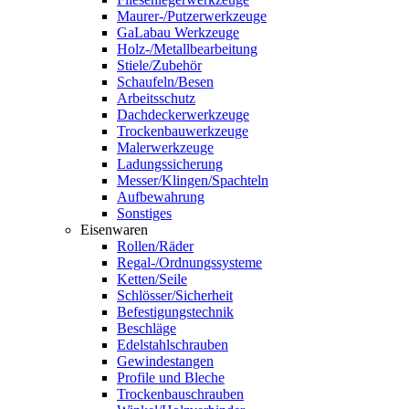
Maurer-/Putzerwerkzeuge
GaLabau Werkzeuge
Holz-/Metallbearbeitung
Stiele/Zubehör
Schaufeln/Besen
Arbeitsschutz
Dachdeckerwerkzeuge
Trockenbauwerkzeuge
Malerwerkzeuge
Ladungssicherung
Messer/Klingen/Spachteln
Aufbewahrung
Sonstiges
Eisenwaren
Rollen/Räder
Regal-/Ordnungssysteme
Ketten/Seile
Schlösser/Sicherheit
Befestigungstechnik
Beschläge
Edelstahlschrauben
Gewindestangen
Profile und Bleche
Trockenbauschrauben