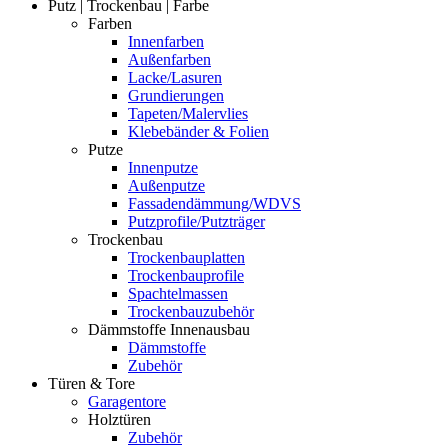
Putz | Trockenbau | Farbe
Farben
Innenfarben
Außenfarben
Lacke/Lasuren
Grundierungen
Tapeten/Malervlies
Klebebänder & Folien
Putze
Innenputze
Außenputze
Fassadendämmung/WDVS
Putzprofile/Putzträger
Trockenbau
Trockenbauplatten
Trockenbauprofile
Spachtelmassen
Trockenbauzubehör
Dämmstoffe Innenausbau
Dämmstoffe
Zubehör
Türen & Tore
Garagentore
Holztüren
Zubehör