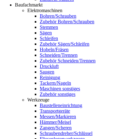
Baufachmarkt
Elektromaschinen
Bohren/Schrauben
Zubehör Bohren/Schrauben
Stemmen
Sägen
Schleifen
Zubehör Sägen/Schleifen
Hobeln/Fräsen
Schneiden/Trennen
Zubehör Schneiden/Trennen
Druckluft
Saugen
Reinigung
Tackern/Nageln
Maschinen sonstiges
Zubehör sonstiges
Werkzeuge
Baustelleneinrichtung
Transportgeräte
Messen/Markieren
Hämmer/Meisel
Zangen/Scheren
Schraubendreher/Schlüssel
Fliesenlegerwerkzeuge