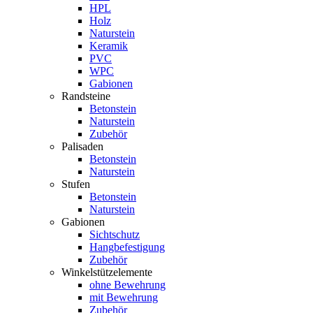
HPL
Holz
Naturstein
Keramik
PVC
WPC
Gabionen
Randsteine
Betonstein
Naturstein
Zubehör
Palisaden
Betonstein
Naturstein
Stufen
Betonstein
Naturstein
Gabionen
Sichtschutz
Hangbefestigung
Zubehör
Winkelstützelemente
ohne Bewehrung
mit Bewehrung
Zubehör