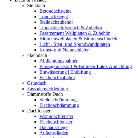
Steildach
Betondachsteine
Tondachziegel
Steildachzubehör
Trapezblech/Isodach & Zubehör
Faserzement Wellplatten & Zubehör
Bitumenwellplatten & Bitumenschindeln
Licht-, Steg- und Spundwandplatten
Kunst- und Naturschiefer
Flachdach
Abdichtungsbahnen
Flüssigkunststoff & Bitumen-Latex Abdichtung
Entwässerung | Entlüftung
Flachdachzubehör
Gründach
Fassadenverkleidung
Dämmstoffe Dach
Steildachdämmung
Flachdachdämmung
Dachfenster
Wohndachfenster
Flachdachfenster
Dachausstiege
Außenrolladen