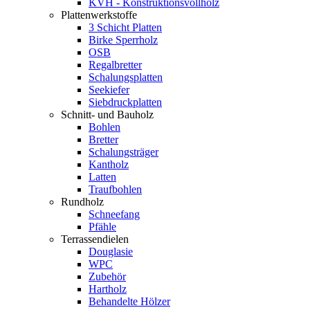
KVH - Konstruktionsvollholz
Plattenwerkstoffe
3 Schicht Platten
Birke Sperrholz
OSB
Regalbretter
Schalungsplatten
Seekiefer
Siebdruckplatten
Schnitt- und Bauholz
Bohlen
Bretter
Schalungsträger
Kantholz
Latten
Traufbohlen
Rundholz
Schneefang
Pfähle
Terrassendielen
Douglasie
WPC
Zubehör
Hartholz
Behandelte Hölzer