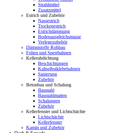
Strahlmittel
Zusatzmittel
Estrich und Zubehör
Nassestrich
Trockenestrich
Estrichdämmung
Bodenausgleichsmasse
Verlegezubehör
Dämmstoffe Rohbau
Folien und Sperrbahnen
Kellerabdichtung
Beschichtungen
Kaltselbstklebebahnen
Sanierung
Zubehör
Betonbau und Schalung
Baustahl
Baustahlmatten
Schalungen
Zubehör
Kellerfenster und Lichtschächte
Lichtschächte
Kellerfenster
Kamin und Zubehör
Dach & Fassade