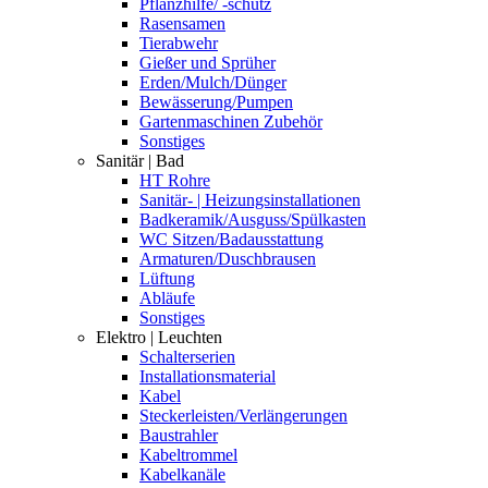
Pflanzhilfe/ -schutz
Rasensamen
Tierabwehr
Gießer und Sprüher
Erden/Mulch/Dünger
Bewässerung/Pumpen
Gartenmaschinen Zubehör
Sonstiges
Sanitär | Bad
HT Rohre
Sanitär- | Heizungsinstallationen
Badkeramik/Ausguss/Spülkasten
WC Sitzen/Badausstattung
Armaturen/Duschbrausen
Lüftung
Abläufe
Sonstiges
Elektro | Leuchten
Schalterserien
Installationsmaterial
Kabel
Steckerleisten/Verlängerungen
Baustrahler
Kabeltrommel
Kabelkanäle