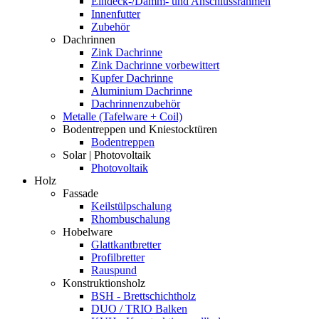
Eindeck-/Dämm- und Anschlussrahmen
Innenfutter
Zubehör
Dachrinnen
Zink Dachrinne
Zink Dachrinne vorbewittert
Kupfer Dachrinne
Aluminium Dachrinne
Dachrinnenzubehör
Metalle (Tafelware + Coil)
Bodentreppen und Kniestocktüren
Bodentreppen
Solar | Photovoltaik
Photovoltaik
Holz
Fassade
Keilstülpschalung
Rhombuschalung
Hobelware
Glattkantbretter
Profilbretter
Rauspund
Konstruktionsholz
BSH - Brettschichtholz
DUO / TRIO Balken