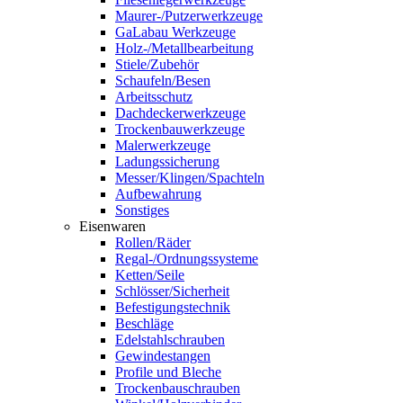
Maurer-/Putzerwerkzeuge
GaLabau Werkzeuge
Holz-/Metallbearbeitung
Stiele/Zubehör
Schaufeln/Besen
Arbeitsschutz
Dachdeckerwerkzeuge
Trockenbauwerkzeuge
Malerwerkzeuge
Ladungssicherung
Messer/Klingen/Spachteln
Aufbewahrung
Sonstiges
Eisenwaren
Rollen/Räder
Regal-/Ordnungssysteme
Ketten/Seile
Schlösser/Sicherheit
Befestigungstechnik
Beschläge
Edelstahlschrauben
Gewindestangen
Profile und Bleche
Trockenbauschrauben