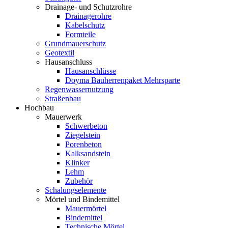
Drainage- und Schutzrohre
Drainagerohre
Kabelschutz
Formteile
Grundmauerschutz
Geotextil
Hausanschluss
Hausanschlüsse
Doyma Bauherrenpaket Mehrsparte
Regenwassernutzung
Straßenbau
Hochbau
Mauerwerk
Schwerbeton
Ziegelstein
Porenbeton
Kalksandstein
Klinker
Lehm
Zubehör
Schalungselemente
Mörtel und Bindemittel
Mauermörtel
Bindemittel
Technische Mörtel