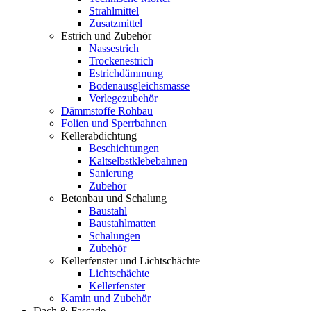
Strahlmittel
Zusatzmittel
Estrich und Zubehör
Nassestrich
Trockenestrich
Estrichdämmung
Bodenausgleichsmasse
Verlegezubehör
Dämmstoffe Rohbau
Folien und Sperrbahnen
Kellerabdichtung
Beschichtungen
Kaltselbstklebebahnen
Sanierung
Zubehör
Betonbau und Schalung
Baustahl
Baustahlmatten
Schalungen
Zubehör
Kellerfenster und Lichtschächte
Lichtschächte
Kellerfenster
Kamin und Zubehör
Dach & Fassade