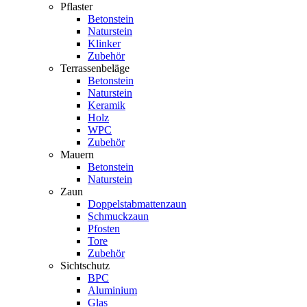
Pflaster
Betonstein
Naturstein
Klinker
Zubehör
Terrassenbeläge
Betonstein
Naturstein
Keramik
Holz
WPC
Zubehör
Mauern
Betonstein
Naturstein
Zaun
Doppelstabmattenzaun
Schmuckzaun
Pfosten
Tore
Zubehör
Sichtschutz
BPC
Aluminium
Glas