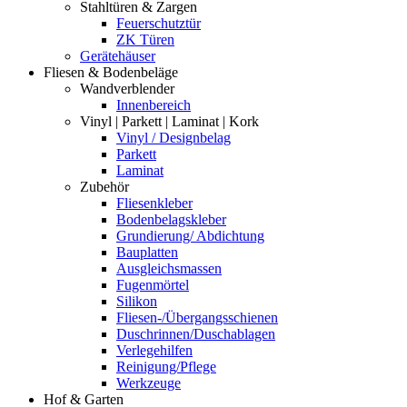
Stahltüren & Zargen
Feuerschutztür
ZK Türen
Gerätehäuser
Fliesen & Bodenbeläge
Wandverblender
Innenbereich
Vinyl | Parkett | Laminat | Kork
Vinyl / Designbelag
Parkett
Laminat
Zubehör
Fliesenkleber
Bodenbelagskleber
Grundierung/ Abdichtung
Bauplatten
Ausgleichsmassen
Fugenmörtel
Silikon
Fliesen-/Übergangsschienen
Duschrinnen/Duschablagen
Verlegehilfen
Reinigung/Pflege
Werkzeuge
Hof & Garten