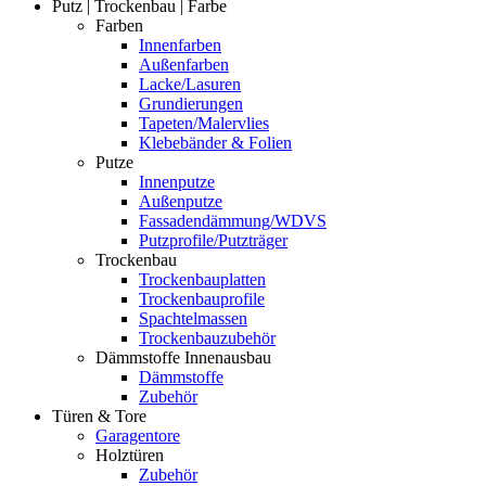
Putz | Trockenbau | Farbe
Farben
Innenfarben
Außenfarben
Lacke/Lasuren
Grundierungen
Tapeten/Malervlies
Klebebänder & Folien
Putze
Innenputze
Außenputze
Fassadendämmung/WDVS
Putzprofile/Putzträger
Trockenbau
Trockenbauplatten
Trockenbauprofile
Spachtelmassen
Trockenbauzubehör
Dämmstoffe Innenausbau
Dämmstoffe
Zubehör
Türen & Tore
Garagentore
Holztüren
Zubehör