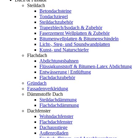
Steildach
Betondachsteine
Tondachziegel
Steildachzubehör
Trapezblech/Isodach & Zubehör
Faserzement Wellplatten & Zubehör
Bitumenwellplatten & Bitumenschindeln
Licht-, Steg- und Spundwandplatten
Kunst- und Naturschiefer
Flachdach
Abdichtungsbahnen
Flüssigkunststoff & Bitumen-Latex Abdichtung
Entwässerung | Entlüftung
Flachdachzubehör
Gründach
Fassadenverkleidung
Dämmstoffe Dach
Steildachdämmung
Flachdachdämmung
Dachfenster
Wohndachfenster
Flachdachfenster
Dachausstiege
Außenrolladen