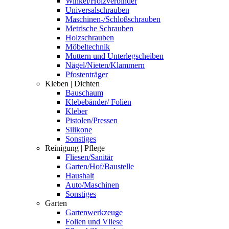
Winkel/Holzverbinder
Universalschrauben
Maschinen-/Schloßschrauben
Metrische Schrauben
Holzschrauben
Möbeltechnik
Muttern und Unterlegscheiben
Nägel/Nieten/Klammern
Pfostenträger
Kleben | Dichten
Bauschaum
Klebebänder/ Folien
Kleber
Pistolen/Pressen
Silikone
Sonstiges
Reinigung | Pflege
Fliesen/Sanitär
Garten/Hof/Baustelle
Haushalt
Auto/Maschinen
Sonstiges
Garten
Gartenwerkzeuge
Folien und Vliese