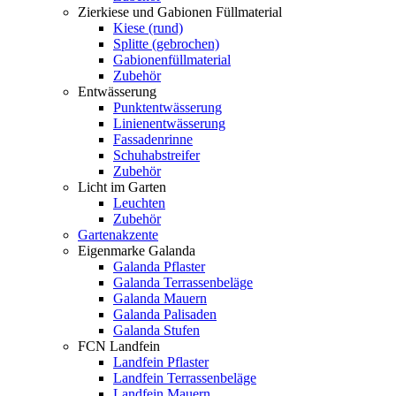
Zierkiese und Gabionen Füllmaterial
Kiese (rund)
Splitte (gebrochen)
Gabionenfüllmaterial
Zubehör
Entwässerung
Punktentwässerung
Linienentwässerung
Fassadenrinne
Schuhabstreifer
Zubehör
Licht im Garten
Leuchten
Zubehör
Gartenakzente
Eigenmarke Galanda
Galanda Pflaster
Galanda Terrassenbeläge
Galanda Mauern
Galanda Palisaden
Galanda Stufen
FCN Landfein
Landfein Pflaster
Landfein Terrassenbeläge
Landfein Mauern