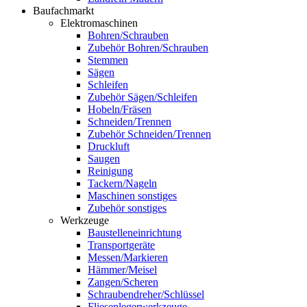
Baufachmarkt
Elektromaschinen
Bohren/Schrauben
Zubehör Bohren/Schrauben
Stemmen
Sägen
Schleifen
Zubehör Sägen/Schleifen
Hobeln/Fräsen
Schneiden/Trennen
Zubehör Schneiden/Trennen
Druckluft
Saugen
Reinigung
Tackern/Nageln
Maschinen sonstiges
Zubehör sonstiges
Werkzeuge
Baustelleneinrichtung
Transportgeräte
Messen/Markieren
Hämmer/Meisel
Zangen/Scheren
Schraubendreher/Schlüssel
Fliesenlegerwerkzeuge