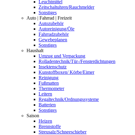
Leuchtmittel
Zeitschaltuhren/Rauchmelder
Sonstiges
Auto | Fahrrad | Freizeit
Autozubehör
Autoreinigung/Öle
Fahrradzubehör
Gewebeplanen
Sonstiges
Haushalt
Umzug und Verpackung
Rolladentechnik/Tür-/Fensterdichtungen
Insektenschutz
Kunstoffboxen/ Körbe/Eimer
Reinigung
Fußmatten
Thermometer
Leitern
Regaltechnik/Ordnungssysteme
Batterien
Sonstiges
Saison
Heizen
Brennstoffe
Streusalz/Schneeschieber