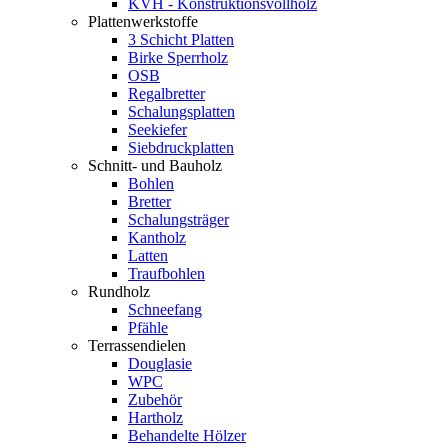
KVH - Konstruktionsvollholz
Plattenwerkstoffe
3 Schicht Platten
Birke Sperrholz
OSB
Regalbretter
Schalungsplatten
Seekiefer
Siebdruckplatten
Schnitt- und Bauholz
Bohlen
Bretter
Schalungsträger
Kantholz
Latten
Traufbohlen
Rundholz
Schneefang
Pfähle
Terrassendielen
Douglasie
WPC
Zubehör
Hartholz
Behandelte Hölzer