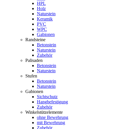
HPL
Holz
Naturstein
Keramik
PVC
WPC
Gabionen
Randsteine
Betonstein
Naturstein
Zubehör
Palisaden
Betonstein
Naturstein
Stufen
Betonstein
Naturstein
Gabionen
Sichtschutz
Hangbefestigung
Zubehör
Winkelstützelemente
ohne Bewehrung
mit Bewehrung
Zubehör