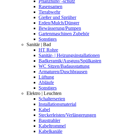
Pflanzhilfe/ -schutz
Rasensamen
Tierabwehr
Gießer und Sprüher
Erden/Mulch/Dünger
Bewässerung/Pumpen
Gartenmaschinen Zubehör
Sonstiges
Sanitär | Bad
HT Rohre
Sanitär- | Heizungsinstallationen
Badkeramik/Ausguss/Spülkasten
WC Sitzen/Badausstattung
Armaturen/Duschbrausen
Lüftung
Abläufe
Sonstiges
Elektro | Leuchten
Schalterserien
Installationsmaterial
Kabel
Steckerleisten/Verlängerungen
Baustrahler
Kabeltrommel
Kabelkanäle