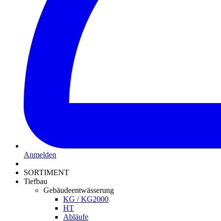
Anmelden
SORTIMENT
Tiefbau
Gebäudeentwässerung
KG / KG2000
HT
Abläufe