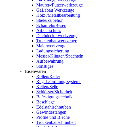
Maurer-/Putzerwerkzeuge
GaLabau Werkzeuge
Holz-/Metallbearbeitung
Stiele/Zubehör
Schaufeln/Besen
Arbeitsschutz
Dachdeckerwerkzeuge
Trockenbauwerkzeuge
Malerwerkzeuge
Ladungssicherung
Messer/Klingen/Spachteln
Aufbewahrung
Sonstiges
Eisenwaren
Rollen/Räder
Regal-/Ordnungssysteme
Ketten/Seile
Schlösser/Sicherheit
Befestigungstechnik
Beschläge
Edelstahlschrauben
Gewindestangen
Profile und Bleche
Trockenbauschrauben