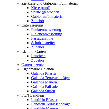
Zierkiese und Gabionen Füllmaterial
Kiese (rund)
Splitte (gebrochen)
Gabionenfüllmaterial
Zubehör
Entwässerung
Punktentwässerung
Linienentwässerung
Fassadenrinne
Schuhabstreifer
Zubehör
Licht im Garten
Leuchten
Zubehör
Gartenakzente
Eigenmarke Galanda
Galanda Pflaster
Galanda Terrassenbeläge
Galanda Mauern
Galanda Palisaden
Galanda Stufen
FCN Landfein
Landfein Pflaster
Landfein Terrassenbeläge
Landfein Mauern