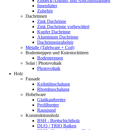
Eindeck-/Dämm- und Anschlussrahmen
Innenfutter
Zubehör
Dachrinnen
Zink Dachrinne
Zink Dachrinne vorbewittert
Kupfer Dachrinne
Aluminium Dachrinne
Dachrinnenzubehör
Metalle (Tafelware + Coil)
Bodentreppen und Kniestocktüren
Bodentreppen
Solar | Photovoltaik
Photovoltaik
Holz
Fassade
Keilstülpschalung
Rhombuschalung
Hobelware
Glattkantbretter
Profilbretter
Rauspund
Konstruktionsholz
BSH - Brettschichtholz
DUO / TRIO Balken