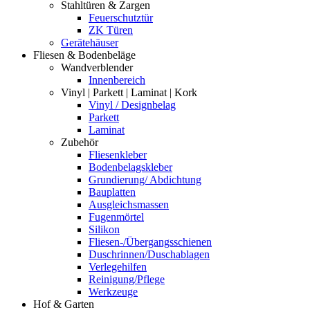
Stahltüren & Zargen
Feuerschutztür
ZK Türen
Gerätehäuser
Fliesen & Bodenbeläge
Wandverblender
Innenbereich
Vinyl | Parkett | Laminat | Kork
Vinyl / Designbelag
Parkett
Laminat
Zubehör
Fliesenkleber
Bodenbelagskleber
Grundierung/ Abdichtung
Bauplatten
Ausgleichsmassen
Fugenmörtel
Silikon
Fliesen-/Übergangsschienen
Duschrinnen/Duschablagen
Verlegehilfen
Reinigung/Pflege
Werkzeuge
Hof & Garten