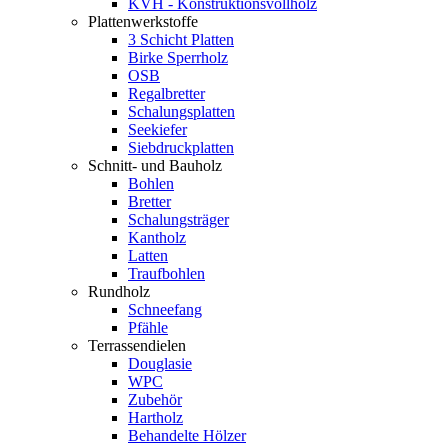
KVH - Konstruktionsvollholz
Plattenwerkstoffe
3 Schicht Platten
Birke Sperrholz
OSB
Regalbretter
Schalungsplatten
Seekiefer
Siebdruckplatten
Schnitt- und Bauholz
Bohlen
Bretter
Schalungsträger
Kantholz
Latten
Traufbohlen
Rundholz
Schneefang
Pfähle
Terrassendielen
Douglasie
WPC
Zubehör
Hartholz
Behandelte Hölzer