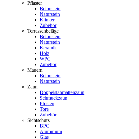
Pflaster
Betonstein
Naturstein
Klinker
Zubehör
Terrassenbeläge
Betonstein
Naturstein
Keramik
Holz
WPC
Zubehör
Mauern
Betonstein
Naturstein
Zaun
Doppelstabmattenzaun
Schmuckzaun
Pfosten
Tore
Zubehör
Sichtschutz
BPC
Aluminium
Glas