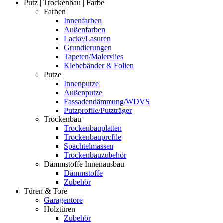
Putz | Trockenbau | Farbe
Farben
Innenfarben
Außenfarben
Lacke/Lasuren
Grundierungen
Tapeten/Malervlies
Klebebänder & Folien
Putze
Innenputze
Außenputze
Fassadendämmung/WDVS
Putzprofile/Putzträger
Trockenbau
Trockenbauplatten
Trockenbauprofile
Spachtelmassen
Trockenbauzubehör
Dämmstoffe Innenausbau
Dämmstoffe
Zubehör
Türen & Tore
Garagentore
Holztüren
Zubehör