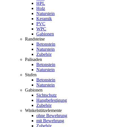
HPL
Holz
Naturstein
Keramik
PVC
WPC
Gabionen
Randsteine
Betonstein
Naturstein
Zubehör
Palisaden
Betonstein
Naturstein
Stufen
Betonstein
Naturstein
Gabionen
Sichtschutz
Hangbefestigung
Zubehör
Winkelstützelemente
ohne Bewehrung
mit Bewehrung
Zubehör