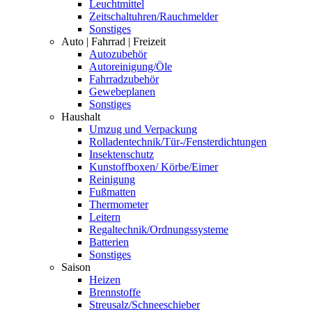
Leuchtmittel
Zeitschaltuhren/Rauchmelder
Sonstiges
Auto | Fahrrad | Freizeit
Autozubehör
Autoreinigung/Öle
Fahrradzubehör
Gewebeplanen
Sonstiges
Haushalt
Umzug und Verpackung
Rolladentechnik/Tür-/Fensterdichtungen
Insektenschutz
Kunstoffboxen/ Körbe/Eimer
Reinigung
Fußmatten
Thermometer
Leitern
Regaltechnik/Ordnungssysteme
Batterien
Sonstiges
Saison
Heizen
Brennstoffe
Streusalz/Schneeschieber