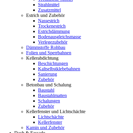
Strahlmittel
Zusatzmittel
Estrich und Zubehör
Nassestrich
Trockenestrich
Estrichdämmung
Bodenausgleichsmasse
Verlegezubehör
Dämmstoffe Rohbau
Folien und Sperrbahnen
Kellerabdichtung
Beschichtungen
Kaltselbstklebebahnen
Sanierung
Zubehör
Betonbau und Schalung
Baustahl
Baustahlmatten
Schalungen
Zubehör
Kellerfenster und Lichtschächte
Lichtschächte
Kellerfenster
Kamin und Zubehör
Dach & Fassade