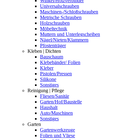
Winkel/Holzverbinder
Universalschrauben
Maschinen-/Schloßschrauben
Metrische Schrauben
Holzschrauben
Möbeltechnik
Muttern und Unterlegscheiben
Nägel/Nieten/Klammern
Pfostenträger
Kleben | Dichten
Bauschaum
Klebebänder/ Folien
Kleber
Pistolen/Pressen
Silikone
Sonstiges
Reinigung | Pflege
Fliesen/Sanitär
Garten/Hof/Baustelle
Haushalt
Auto/Maschinen
Sonstiges
Garten
Gartenwerkzeuge
Folien und Vliese