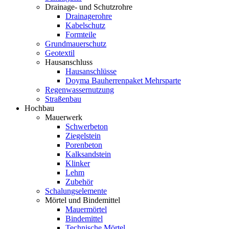
Drainage- und Schutzrohre
Drainagerohre
Kabelschutz
Formteile
Grundmauerschutz
Geotextil
Hausanschluss
Hausanschlüsse
Doyma Bauherrenpaket Mehrsparte
Regenwassernutzung
Straßenbau
Hochbau
Mauerwerk
Schwerbeton
Ziegelstein
Porenbeton
Kalksandstein
Klinker
Lehm
Zubehör
Schalungselemente
Mörtel und Bindemittel
Mauermörtel
Bindemittel
Technische Mörtel