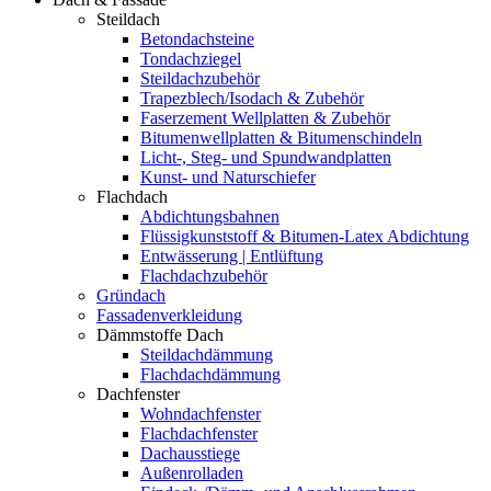
Steildach
Betondachsteine
Tondachziegel
Steildachzubehör
Trapezblech/Isodach & Zubehör
Faserzement Wellplatten & Zubehör
Bitumenwellplatten & Bitumenschindeln
Licht-, Steg- und Spundwandplatten
Kunst- und Naturschiefer
Flachdach
Abdichtungsbahnen
Flüssigkunststoff & Bitumen-Latex Abdichtung
Entwässerung | Entlüftung
Flachdachzubehör
Gründach
Fassadenverkleidung
Dämmstoffe Dach
Steildachdämmung
Flachdachdämmung
Dachfenster
Wohndachfenster
Flachdachfenster
Dachausstiege
Außenrolladen