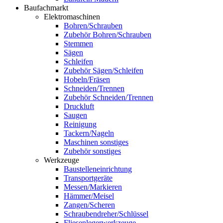
Baufachmarkt
Elektromaschinen
Bohren/Schrauben
Zubehör Bohren/Schrauben
Stemmen
Sägen
Schleifen
Zubehör Sägen/Schleifen
Hobeln/Fräsen
Schneiden/Trennen
Zubehör Schneiden/Trennen
Druckluft
Saugen
Reinigung
Tackern/Nageln
Maschinen sonstiges
Zubehör sonstiges
Werkzeuge
Baustelleneinrichtung
Transportgeräte
Messen/Markieren
Hämmer/Meisel
Zangen/Scheren
Schraubendreher/Schlüssel
Fliesenlegerwerkzeuge