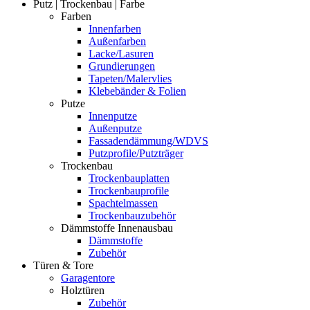
Putz | Trockenbau | Farbe
Farben
Innenfarben
Außenfarben
Lacke/Lasuren
Grundierungen
Tapeten/Malervlies
Klebebänder & Folien
Putze
Innenputze
Außenputze
Fassadendämmung/WDVS
Putzprofile/Putzträger
Trockenbau
Trockenbauplatten
Trockenbauprofile
Spachtelmassen
Trockenbauzubehör
Dämmstoffe Innenausbau
Dämmstoffe
Zubehör
Türen & Tore
Garagentore
Holztüren
Zubehör