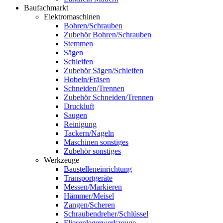
Baufachmarkt
Elektromaschinen
Bohren/Schrauben
Zubehör Bohren/Schrauben
Stemmen
Sägen
Schleifen
Zubehör Sägen/Schleifen
Hobeln/Fräsen
Schneiden/Trennen
Zubehör Schneiden/Trennen
Druckluft
Saugen
Reinigung
Tackern/Nageln
Maschinen sonstiges
Zubehör sonstiges
Werkzeuge
Baustelleneinrichtung
Transportgeräte
Messen/Markieren
Hämmer/Meisel
Zangen/Scheren
Schraubendreher/Schlüssel
Fliesenlegerwerkzeuge