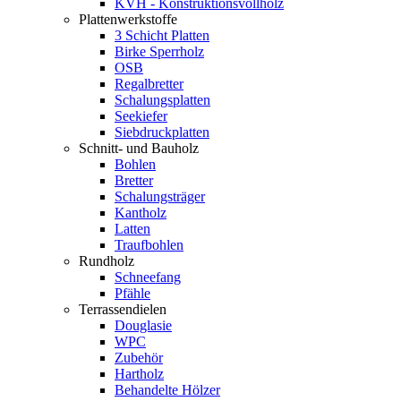
KVH - Konstruktionsvollholz
Plattenwerkstoffe
3 Schicht Platten
Birke Sperrholz
OSB
Regalbretter
Schalungsplatten
Seekiefer
Siebdruckplatten
Schnitt- und Bauholz
Bohlen
Bretter
Schalungsträger
Kantholz
Latten
Traufbohlen
Rundholz
Schneefang
Pfähle
Terrassendielen
Douglasie
WPC
Zubehör
Hartholz
Behandelte Hölzer