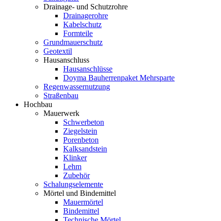
Drainage- und Schutzrohre
Drainagerohre
Kabelschutz
Formteile
Grundmauerschutz
Geotextil
Hausanschluss
Hausanschlüsse
Doyma Bauherrenpaket Mehrsparte
Regenwassernutzung
Straßenbau
Hochbau
Mauerwerk
Schwerbeton
Ziegelstein
Porenbeton
Kalksandstein
Klinker
Lehm
Zubehör
Schalungselemente
Mörtel und Bindemittel
Mauermörtel
Bindemittel
Technische Mörtel