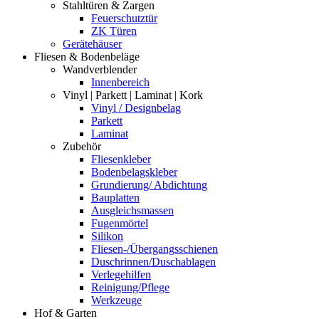
Stahltüren & Zargen
Feuerschutztür
ZK Türen
Gerätehäuser
Fliesen & Bodenbeläge
Wandverblender
Innenbereich
Vinyl | Parkett | Laminat | Kork
Vinyl / Designbelag
Parkett
Laminat
Zubehör
Fliesenkleber
Bodenbelagskleber
Grundierung/ Abdichtung
Bauplatten
Ausgleichsmassen
Fugenmörtel
Silikon
Fliesen-/Übergangsschienen
Duschrinnen/Duschablagen
Verlegehilfen
Reinigung/Pflege
Werkzeuge
Hof & Garten