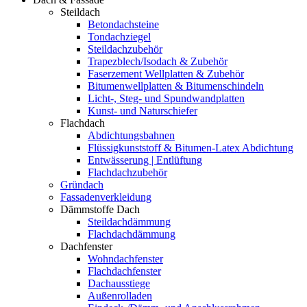
Steildach
Betondachsteine
Tondachziegel
Steildachzubehör
Trapezblech/Isodach & Zubehör
Faserzement Wellplatten & Zubehör
Bitumenwellplatten & Bitumenschindeln
Licht-, Steg- und Spundwandplatten
Kunst- und Naturschiefer
Flachdach
Abdichtungsbahnen
Flüssigkunststoff & Bitumen-Latex Abdichtung
Entwässerung | Entlüftung
Flachdachzubehör
Gründach
Fassadenverkleidung
Dämmstoffe Dach
Steildachdämmung
Flachdachdämmung
Dachfenster
Wohndachfenster
Flachdachfenster
Dachausstiege
Außenrolladen