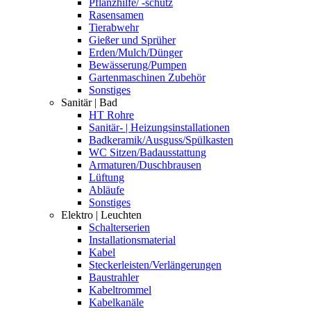
Pflanzhilfe/ -schutz
Rasensamen
Tierabwehr
Gießer und Sprüher
Erden/Mulch/Dünger
Bewässerung/Pumpen
Gartenmaschinen Zubehör
Sonstiges
Sanitär | Bad
HT Rohre
Sanitär- | Heizungsinstallationen
Badkeramik/Ausguss/Spülkasten
WC Sitzen/Badausstattung
Armaturen/Duschbrausen
Lüftung
Abläufe
Sonstiges
Elektro | Leuchten
Schalterserien
Installationsmaterial
Kabel
Steckerleisten/Verlängerungen
Baustrahler
Kabeltrommel
Kabelkanäle