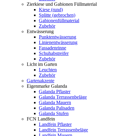
Zierkiese und Gabionen Füllmaterial
Kiese (rund)
Splitte (gebrochen)
Gabionenfüllmaterial
Zubehör
Entwässerung
Punktentwässerung
Linienentwässerung
Fassadenrinne
Schuhabstreifer
Zubehör
Licht im Garten
Leuchten
Zubehör
Gartenakzente
Eigenmarke Galanda
Galanda Pflaster
Galanda Terrassenbeläge
Galanda Mauern
Galanda Palisaden
Galanda Stufen
FCN Landfein
Landfein Pflaster
Landfein Terrassenbeläge
Landfein Mauern