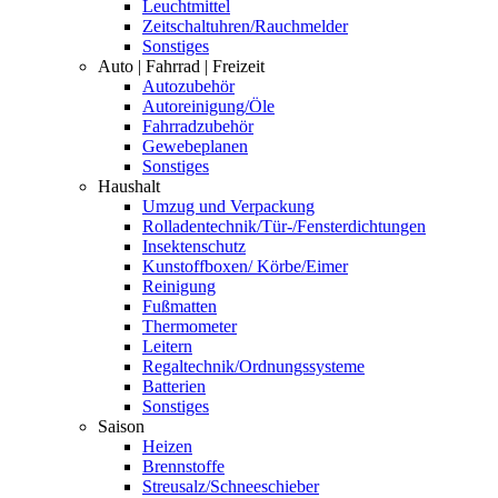
Leuchtmittel
Zeitschaltuhren/Rauchmelder
Sonstiges
Auto | Fahrrad | Freizeit
Autozubehör
Autoreinigung/Öle
Fahrradzubehör
Gewebeplanen
Sonstiges
Haushalt
Umzug und Verpackung
Rolladentechnik/Tür-/Fensterdichtungen
Insektenschutz
Kunstoffboxen/ Körbe/Eimer
Reinigung
Fußmatten
Thermometer
Leitern
Regaltechnik/Ordnungssysteme
Batterien
Sonstiges
Saison
Heizen
Brennstoffe
Streusalz/Schneeschieber