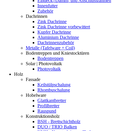
Eindeck-/Dämm- und Anschlussrahmen
Innenfutter
Zubehör
Dachrinnen
Zink Dachrinne
Zink Dachrinne vorbewittert
Kupfer Dachrinne
Aluminium Dachrinne
Dachrinnenzubehör
Metalle (Tafelware + Coil)
Bodentreppen und Kniestocktüren
Bodentreppen
Solar | Photovoltaik
Photovoltaik
Holz
Fassade
Keilstülpschalung
Rhombuschalung
Hobelware
Glattkantbretter
Profilbretter
Rauspund
Konstruktionsholz
BSH - Brettschichtholz
DUO / TRIO Balken