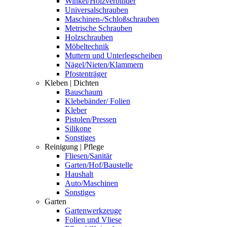
Winkel/Holzverbinder
Universalschrauben
Maschinen-/Schloßschrauben
Metrische Schrauben
Holzschrauben
Möbeltechnik
Muttern und Unterlegscheiben
Nägel/Nieten/Klammern
Pfostenträger
Kleben | Dichten
Bauschaum
Klebebänder/ Folien
Kleber
Pistolen/Pressen
Silikone
Sonstiges
Reinigung | Pflege
Fliesen/Sanitär
Garten/Hof/Baustelle
Haushalt
Auto/Maschinen
Sonstiges
Garten
Gartenwerkzeuge
Folien und Vliese