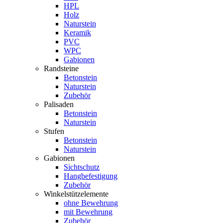
HPL
Holz
Naturstein
Keramik
PVC
WPC
Gabionen
Randsteine
Betonstein
Naturstein
Zubehör
Palisaden
Betonstein
Naturstein
Stufen
Betonstein
Naturstein
Gabionen
Sichtschutz
Hangbefestigung
Zubehör
Winkelstützelemente
ohne Bewehrung
mit Bewehrung
Zubehör