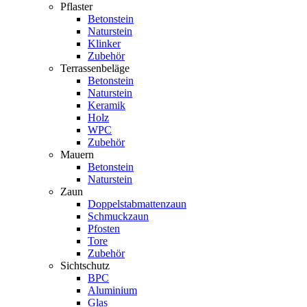
Pflaster
Betonstein
Naturstein
Klinker
Zubehör
Terrassenbeläge
Betonstein
Naturstein
Keramik
Holz
WPC
Zubehör
Mauern
Betonstein
Naturstein
Zaun
Doppelstabmattenzaun
Schmuckzaun
Pfosten
Tore
Zubehör
Sichtschutz
BPC
Aluminium
Glas