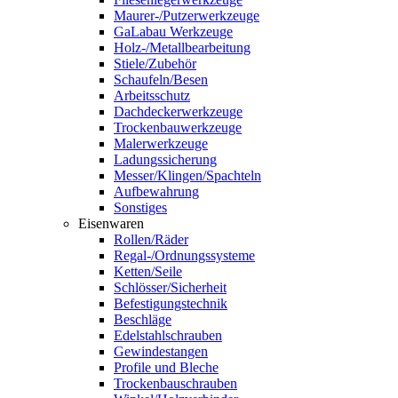
Maurer-/Putzerwerkzeuge
GaLabau Werkzeuge
Holz-/Metallbearbeitung
Stiele/Zubehör
Schaufeln/Besen
Arbeitsschutz
Dachdeckerwerkzeuge
Trockenbauwerkzeuge
Malerwerkzeuge
Ladungssicherung
Messer/Klingen/Spachteln
Aufbewahrung
Sonstiges
Eisenwaren
Rollen/Räder
Regal-/Ordnungssysteme
Ketten/Seile
Schlösser/Sicherheit
Befestigungstechnik
Beschläge
Edelstahlschrauben
Gewindestangen
Profile und Bleche
Trockenbauschrauben