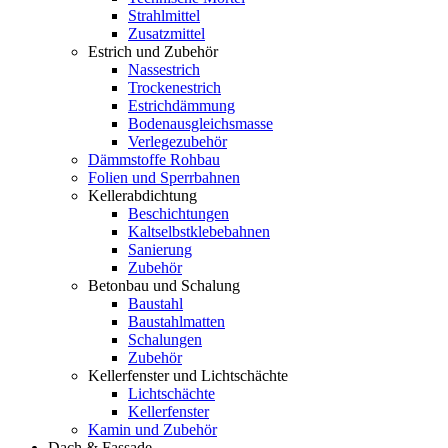
Strahlmittel
Zusatzmittel
Estrich und Zubehör
Nassestrich
Trockenestrich
Estrichdämmung
Bodenausgleichsmasse
Verlegezubehör
Dämmstoffe Rohbau
Folien und Sperrbahnen
Kellerabdichtung
Beschichtungen
Kaltselbstklebebahnen
Sanierung
Zubehör
Betonbau und Schalung
Baustahl
Baustahlmatten
Schalungen
Zubehör
Kellerfenster und Lichtschächte
Lichtschächte
Kellerfenster
Kamin und Zubehör
Dach & Fassade