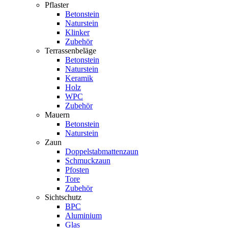
Pflaster
Betonstein
Naturstein
Klinker
Zubehör
Terrassenbeläge
Betonstein
Naturstein
Keramik
Holz
WPC
Zubehör
Mauern
Betonstein
Naturstein
Zaun
Doppelstabmattenzaun
Schmuckzaun
Pfosten
Tore
Zubehör
Sichtschutz
BPC
Aluminium
Glas