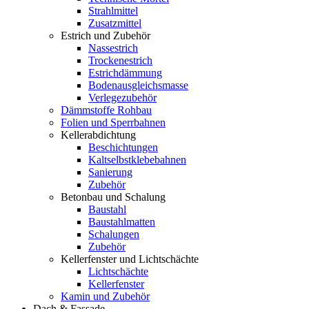
Strahlmittel
Zusatzmittel
Estrich und Zubehör
Nassestrich
Trockenestrich
Estrichdämmung
Bodenausgleichsmasse
Verlegezubehör
Dämmstoffe Rohbau
Folien und Sperrbahnen
Kellerabdichtung
Beschichtungen
Kaltselbstklebebahnen
Sanierung
Zubehör
Betonbau und Schalung
Baustahl
Baustahlmatten
Schalungen
Zubehör
Kellerfenster und Lichtschächte
Lichtschächte
Kellerfenster
Kamin und Zubehör
Dach & Fassade