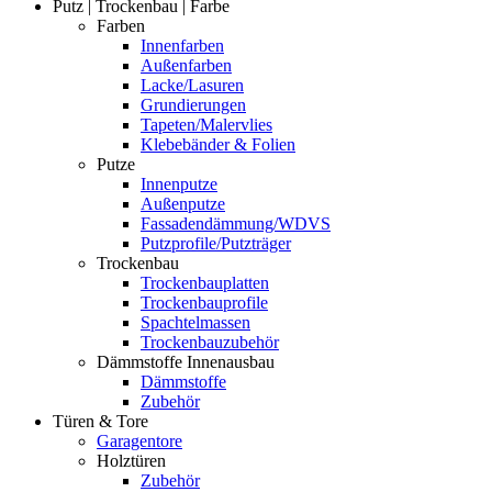
Putz | Trockenbau | Farbe
Farben
Innenfarben
Außenfarben
Lacke/Lasuren
Grundierungen
Tapeten/Malervlies
Klebebänder & Folien
Putze
Innenputze
Außenputze
Fassadendämmung/WDVS
Putzprofile/Putzträger
Trockenbau
Trockenbauplatten
Trockenbauprofile
Spachtelmassen
Trockenbauzubehör
Dämmstoffe Innenausbau
Dämmstoffe
Zubehör
Türen & Tore
Garagentore
Holztüren
Zubehör