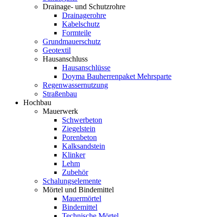
Drainage- und Schutzrohre
Drainagerohre
Kabelschutz
Formteile
Grundmauerschutz
Geotextil
Hausanschluss
Hausanschlüsse
Doyma Bauherrenpaket Mehrsparte
Regenwassernutzung
Straßenbau
Hochbau
Mauerwerk
Schwerbeton
Ziegelstein
Porenbeton
Kalksandstein
Klinker
Lehm
Zubehör
Schalungselemente
Mörtel und Bindemittel
Mauermörtel
Bindemittel
Technische Mörtel