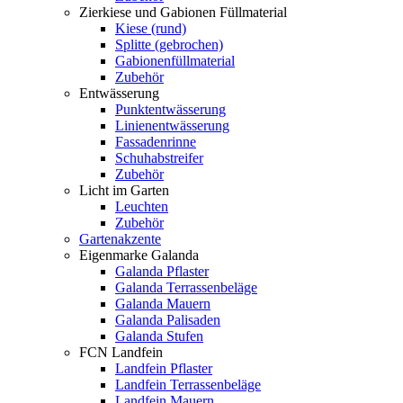
Zierkiese und Gabionen Füllmaterial
Kiese (rund)
Splitte (gebrochen)
Gabionenfüllmaterial
Zubehör
Entwässerung
Punktentwässerung
Linienentwässerung
Fassadenrinne
Schuhabstreifer
Zubehör
Licht im Garten
Leuchten
Zubehör
Gartenakzente
Eigenmarke Galanda
Galanda Pflaster
Galanda Terrassenbeläge
Galanda Mauern
Galanda Palisaden
Galanda Stufen
FCN Landfein
Landfein Pflaster
Landfein Terrassenbeläge
Landfein Mauern