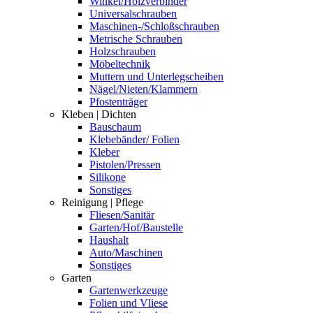
Winkel/Holzverbinder
Universalschrauben
Maschinen-/Schloßschrauben
Metrische Schrauben
Holzschrauben
Möbeltechnik
Muttern und Unterlegscheiben
Nägel/Nieten/Klammern
Pfostenträger
Kleben | Dichten
Bauschaum
Klebebänder/ Folien
Kleber
Pistolen/Pressen
Silikone
Sonstiges
Reinigung | Pflege
Fliesen/Sanitär
Garten/Hof/Baustelle
Haushalt
Auto/Maschinen
Sonstiges
Garten
Gartenwerkzeuge
Folien und Vliese