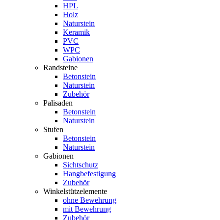
HPL
Holz
Naturstein
Keramik
PVC
WPC
Gabionen
Randsteine
Betonstein
Naturstein
Zubehör
Palisaden
Betonstein
Naturstein
Stufen
Betonstein
Naturstein
Gabionen
Sichtschutz
Hangbefestigung
Zubehör
Winkelstützelemente
ohne Bewehrung
mit Bewehrung
Zubehör