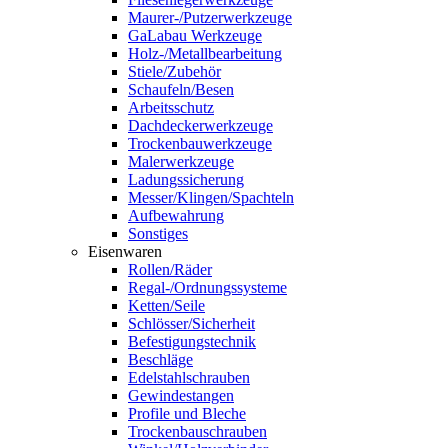
Maurer-/Putzerwerkzeuge
GaLabau Werkzeuge
Holz-/Metallbearbeitung
Stiele/Zubehör
Schaufeln/Besen
Arbeitsschutz
Dachdeckerwerkzeuge
Trockenbauwerkzeuge
Malerwerkzeuge
Ladungssicherung
Messer/Klingen/Spachteln
Aufbewahrung
Sonstiges
Eisenwaren
Rollen/Räder
Regal-/Ordnungssysteme
Ketten/Seile
Schlösser/Sicherheit
Befestigungstechnik
Beschläge
Edelstahlschrauben
Gewindestangen
Profile und Bleche
Trockenbauschrauben