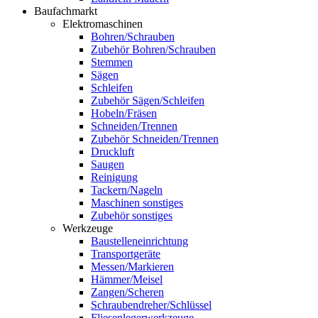
Baufachmarkt
Elektromaschinen
Bohren/Schrauben
Zubehör Bohren/Schrauben
Stemmen
Sägen
Schleifen
Zubehör Sägen/Schleifen
Hobeln/Fräsen
Schneiden/Trennen
Zubehör Schneiden/Trennen
Druckluft
Saugen
Reinigung
Tackern/Nageln
Maschinen sonstiges
Zubehör sonstiges
Werkzeuge
Baustelleneinrichtung
Transportgeräte
Messen/Markieren
Hämmer/Meisel
Zangen/Scheren
Schraubendreher/Schlüssel
Fliesenlegerwerkzeuge