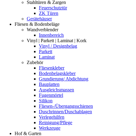
Stahltüren & Zargen
Feuerschutztür
ZK Türen
Gerätehäuser
Fliesen & Bodenbeläge
Wandverblender
Innenbereich
Vinyl | Parkett | Laminat | Kork
Vinyl / Designbelag
Parkett
Laminat
Zubehör
Fliesenkleber
Bodenbelagskleber
Grundierung/ Abdichtung
Bauplatten
Ausgleichsmassen
Fugenmörtel
Silikon
Fliesen-/Übergangsschienen
Duschrinnen/Duschablagen
Verlegehilfen
Reinigung/Pflege
Werkzeuge
Hof & Garten