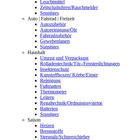
Leuchtmittel
Zeitschaltuhren/Rauchmelder
Sonstiges
Auto | Fahrrad | Freizeit
Autozubehör
Autoreinigung/Öle
Fahrradzubehör
Gewebeplanen
Sonstiges
Haushalt
Umzug und Verpackung
Rolladentechnik/Tür-/Fensterdichtungen
Insektenschutz
Kunstoffboxen/ Körbe/Eimer
Reinigung
Fußmatten
Thermometer
Leitern
Regaltechnik/Ordnungssysteme
Batterien
Sonstiges
Saison
Heizen
Brennstoffe
Streusalz/Schneeschieber