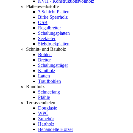
KVH - Konstruktionsvollholz
Plattenwerkstoffe
3 Schicht Platten
Birke Sperrholz
OSB
Regalbretter
Schalungsplatten
Seekiefer
Siebdruckplatten
Schnitt- und Bauholz
Bohlen
Bretter
Schalungsträger
Kantholz
Latten
Traufbohlen
Rundholz
Schneefang
Pfähle
Terrassendielen
Douglasie
WPC
Zubehör
Hartholz
Behandelte Hölzer