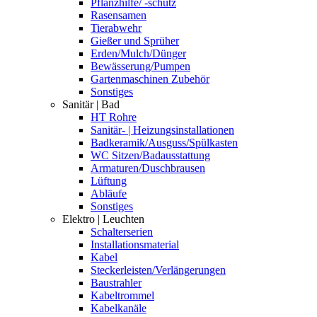
Pflanzhilfe/ -schutz
Rasensamen
Tierabwehr
Gießer und Sprüher
Erden/Mulch/Dünger
Bewässerung/Pumpen
Gartenmaschinen Zubehör
Sonstiges
Sanitär | Bad
HT Rohre
Sanitär- | Heizungsinstallationen
Badkeramik/Ausguss/Spülkasten
WC Sitzen/Badausstattung
Armaturen/Duschbrausen
Lüftung
Abläufe
Sonstiges
Elektro | Leuchten
Schalterserien
Installationsmaterial
Kabel
Steckerleisten/Verlängerungen
Baustrahler
Kabeltrommel
Kabelkanäle