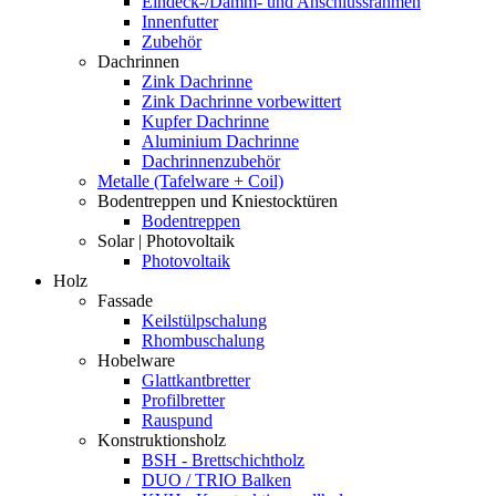
Eindeck-/Dämm- und Anschlussrahmen
Innenfutter
Zubehör
Dachrinnen
Zink Dachrinne
Zink Dachrinne vorbewittert
Kupfer Dachrinne
Aluminium Dachrinne
Dachrinnenzubehör
Metalle (Tafelware + Coil)
Bodentreppen und Kniestocktüren
Bodentreppen
Solar | Photovoltaik
Photovoltaik
Holz
Fassade
Keilstülpschalung
Rhombuschalung
Hobelware
Glattkantbretter
Profilbretter
Rauspund
Konstruktionsholz
BSH - Brettschichtholz
DUO / TRIO Balken