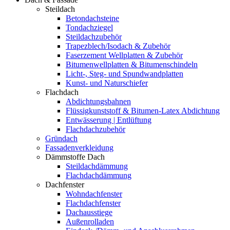
Steildach
Betondachsteine
Tondachziegel
Steildachzubehör
Trapezblech/Isodach & Zubehör
Faserzement Wellplatten & Zubehör
Bitumenwellplatten & Bitumenschindeln
Licht-, Steg- und Spundwandplatten
Kunst- und Naturschiefer
Flachdach
Abdichtungsbahnen
Flüssigkunststoff & Bitumen-Latex Abdichtung
Entwässerung | Entlüftung
Flachdachzubehör
Gründach
Fassadenverkleidung
Dämmstoffe Dach
Steildachdämmung
Flachdachdämmung
Dachfenster
Wohndachfenster
Flachdachfenster
Dachausstiege
Außenrolladen