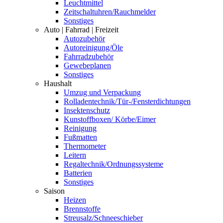
Leuchtmittel
Zeitschaltuhren/Rauchmelder
Sonstiges
Auto | Fahrrad | Freizeit
Autozubehör
Autoreinigung/Öle
Fahrradzubehör
Gewebeplanen
Sonstiges
Haushalt
Umzug und Verpackung
Rolladentechnik/Tür-/Fensterdichtungen
Insektenschutz
Kunstoffboxen/ Körbe/Eimer
Reinigung
Fußmatten
Thermometer
Leitern
Regaltechnik/Ordnungssysteme
Batterien
Sonstiges
Saison
Heizen
Brennstoffe
Streusalz/Schneeschieber