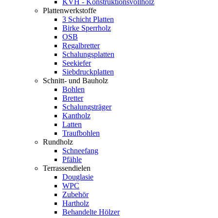
KVH - Konstruktionsvollholz
Plattenwerkstoffe
3 Schicht Platten
Birke Sperrholz
OSB
Regalbretter
Schalungsplatten
Seekiefer
Siebdruckplatten
Schnitt- und Bauholz
Bohlen
Bretter
Schalungsträger
Kantholz
Latten
Traufbohlen
Rundholz
Schneefang
Pfähle
Terrassendielen
Douglasie
WPC
Zubehör
Hartholz
Behandelte Hölzer