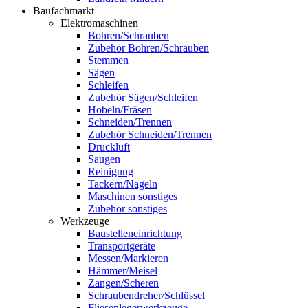
Baufachmarkt
Elektromaschinen
Bohren/Schrauben
Zubehör Bohren/Schrauben
Stemmen
Sägen
Schleifen
Zubehör Sägen/Schleifen
Hobeln/Fräsen
Schneiden/Trennen
Zubehör Schneiden/Trennen
Druckluft
Saugen
Reinigung
Tackern/Nageln
Maschinen sonstiges
Zubehör sonstiges
Werkzeuge
Baustelleneinrichtung
Transportgeräte
Messen/Markieren
Hämmer/Meisel
Zangen/Scheren
Schraubendreher/Schlüssel
Fliesenlegerwerkzeuge