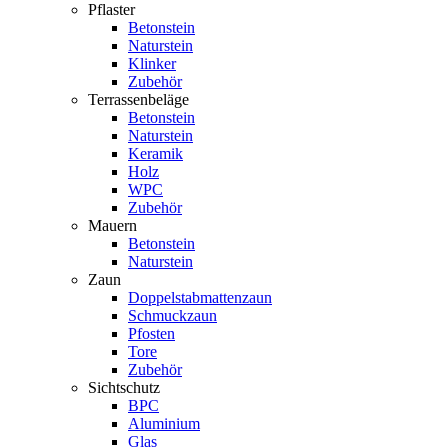
Pflaster
Betonstein
Naturstein
Klinker
Zubehör
Terrassenbeläge
Betonstein
Naturstein
Keramik
Holz
WPC
Zubehör
Mauern
Betonstein
Naturstein
Zaun
Doppelstabmattenzaun
Schmuckzaun
Pfosten
Tore
Zubehör
Sichtschutz
BPC
Aluminium
Glas