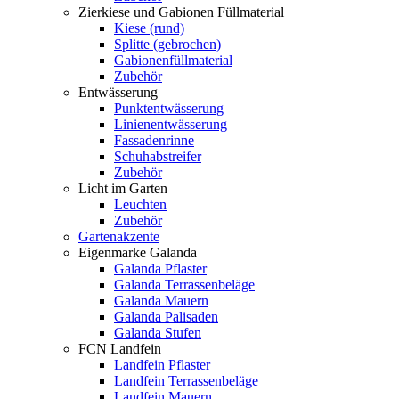
Zierkiese und Gabionen Füllmaterial
Kiese (rund)
Splitte (gebrochen)
Gabionenfüllmaterial
Zubehör
Entwässerung
Punktentwässerung
Linienentwässerung
Fassadenrinne
Schuhabstreifer
Zubehör
Licht im Garten
Leuchten
Zubehör
Gartenakzente
Eigenmarke Galanda
Galanda Pflaster
Galanda Terrassenbeläge
Galanda Mauern
Galanda Palisaden
Galanda Stufen
FCN Landfein
Landfein Pflaster
Landfein Terrassenbeläge
Landfein Mauern