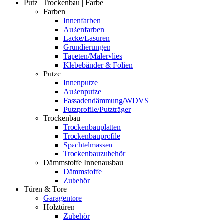
Putz | Trockenbau | Farbe
Farben
Innenfarben
Außenfarben
Lacke/Lasuren
Grundierungen
Tapeten/Malervlies
Klebebänder & Folien
Putze
Innenputze
Außenputze
Fassadendämmung/WDVS
Putzprofile/Putzträger
Trockenbau
Trockenbauplatten
Trockenbauprofile
Spachtelmassen
Trockenbauzubehör
Dämmstoffe Innenausbau
Dämmstoffe
Zubehör
Türen & Tore
Garagentore
Holztüren
Zubehör