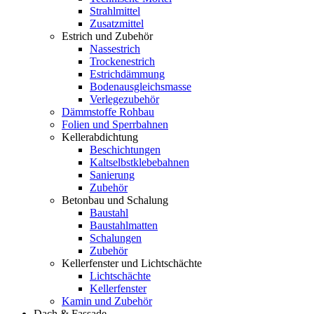
Strahlmittel
Zusatzmittel
Estrich und Zubehör
Nassestrich
Trockenestrich
Estrichdämmung
Bodenausgleichsmasse
Verlegezubehör
Dämmstoffe Rohbau
Folien und Sperrbahnen
Kellerabdichtung
Beschichtungen
Kaltselbstklebebahnen
Sanierung
Zubehör
Betonbau und Schalung
Baustahl
Baustahlmatten
Schalungen
Zubehör
Kellerfenster und Lichtschächte
Lichtschächte
Kellerfenster
Kamin und Zubehör
Dach & Fassade