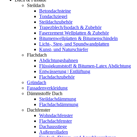
Steildach
Betondachsteine
Tondachziegel
Steildachzubehör
Trapezblech/Isodach & Zubehör
Faserzement Wellplatten & Zubehör
Bitumenwellplatten & Bitumenschindeln
Licht-, Steg- und Spundwandplatten
Kunst- und Naturschiefer
Flachdach
Abdichtungsbahnen
Flüssigkunststoff & Bitumen-Latex Abdichtung
Entwässerung | Entlüftung
Flachdachzubehör
Gründach
Fassadenverkleidung
Dämmstoffe Dach
Steildachdämmung
Flachdachdämmung
Dachfenster
Wohndachfenster
Flachdachfenster
Dachausstiege
Außenrolladen