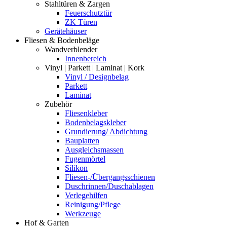
Stahltüren & Zargen
Feuerschutztür
ZK Türen
Gerätehäuser
Fliesen & Bodenbeläge
Wandverblender
Innenbereich
Vinyl | Parkett | Laminat | Kork
Vinyl / Designbelag
Parkett
Laminat
Zubehör
Fliesenkleber
Bodenbelagskleber
Grundierung/ Abdichtung
Bauplatten
Ausgleichsmassen
Fugenmörtel
Silikon
Fliesen-/Übergangsschienen
Duschrinnen/Duschablagen
Verlegehilfen
Reinigung/Pflege
Werkzeuge
Hof & Garten