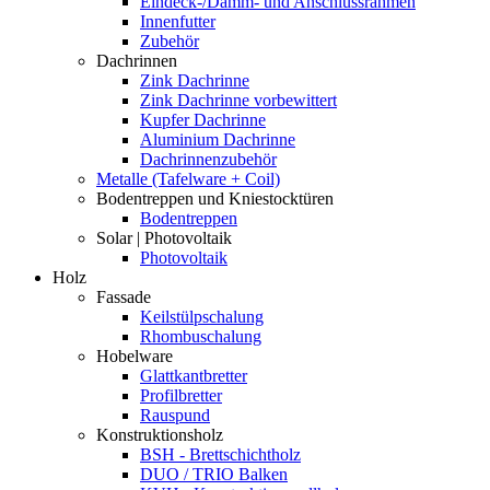
Eindeck-/Dämm- und Anschlussrahmen
Innenfutter
Zubehör
Dachrinnen
Zink Dachrinne
Zink Dachrinne vorbewittert
Kupfer Dachrinne
Aluminium Dachrinne
Dachrinnenzubehör
Metalle (Tafelware + Coil)
Bodentreppen und Kniestocktüren
Bodentreppen
Solar | Photovoltaik
Photovoltaik
Holz
Fassade
Keilstülpschalung
Rhombuschalung
Hobelware
Glattkantbretter
Profilbretter
Rauspund
Konstruktionsholz
BSH - Brettschichtholz
DUO / TRIO Balken