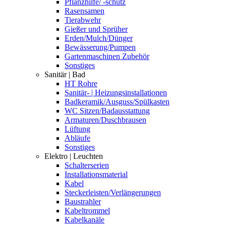
Pflanzhilfe/ -schutz
Rasensamen
Tierabwehr
Gießer und Sprüher
Erden/Mulch/Dünger
Bewässerung/Pumpen
Gartenmaschinen Zubehör
Sonstiges
Sanitär | Bad
HT Rohre
Sanitär- | Heizungsinstallationen
Badkeramik/Ausguss/Spülkasten
WC Sitzen/Badausstattung
Armaturen/Duschbrausen
Lüftung
Abläufe
Sonstiges
Elektro | Leuchten
Schalterserien
Installationsmaterial
Kabel
Steckerleisten/Verlängerungen
Baustrahler
Kabeltrommel
Kabelkanäle