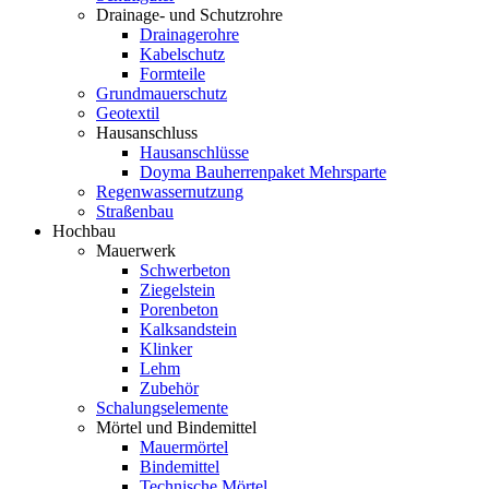
Drainage- und Schutzrohre
Drainagerohre
Kabelschutz
Formteile
Grundmauerschutz
Geotextil
Hausanschluss
Hausanschlüsse
Doyma Bauherrenpaket Mehrsparte
Regenwassernutzung
Straßenbau
Hochbau
Mauerwerk
Schwerbeton
Ziegelstein
Porenbeton
Kalksandstein
Klinker
Lehm
Zubehör
Schalungselemente
Mörtel und Bindemittel
Mauermörtel
Bindemittel
Technische Mörtel