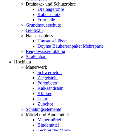
Drainage- und Schutzrohre
Drainagerohre
Kabelschutz
Formteile
Grundmauerschutz
Geotextil
Hausanschluss
Hausanschlüsse
Doyma Bauherrenpaket Mehrsparte
Regenwassernutzung
Straßenbau
Hochbau
Mauerwerk
Schwerbeton
Ziegelstein
Porenbeton
Kalksandstein
Klinker
Lehm
Zubehör
Schalungselemente
Mörtel und Bindemittel
Mauermörtel
Bindemittel
Technische Mörtel