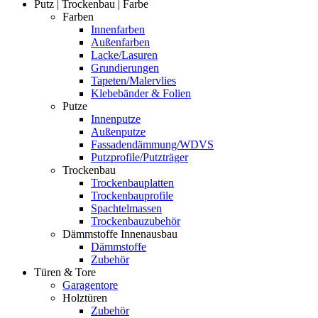
Putz | Trockenbau | Farbe
Farben
Innenfarben
Außenfarben
Lacke/Lasuren
Grundierungen
Tapeten/Malervlies
Klebebänder & Folien
Putze
Innenputze
Außenputze
Fassadendämmung/WDVS
Putzprofile/Putzträger
Trockenbau
Trockenbauplatten
Trockenbauprofile
Spachtelmassen
Trockenbauzubehör
Dämmstoffe Innenausbau
Dämmstoffe
Zubehör
Türen & Tore
Garagentore
Holztüren
Zubehör