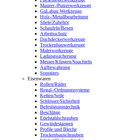
Maurer-/Putzerwerkzeuge
GaLabau Werkzeuge
Holz-/Metallbearbeitung
Stiele/Zubehör
Schaufeln/Besen
Arbeitsschutz
Dachdeckerwerkzeuge
Trockenbauwerkzeuge
Malerwerkzeuge
Ladungssicherung
Messer/Klingen/Spachteln
Aufbewahrung
Sonstiges
Eisenwaren
Rollen/Räder
Regal-/Ordnungssysteme
Ketten/Seile
Schlösser/Sicherheit
Befestigungstechnik
Beschläge
Edelstahlschrauben
Gewindestangen
Profile und Bleche
Trockenbauschrauben