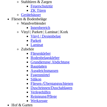
Stahltüren & Zargen
Feuerschutztür
ZK Türen
Gerätehäuser
Fliesen & Bodenbeläge
Wandverblender
Innenbereich
Vinyl | Parkett | Laminat | Kork
Vinyl / Designbelag
Parkett
Laminat
Zubehör
Fliesenkleber
Bodenbelagskleber
Grundierung/ Abdichtung
Bauplatten
Ausgleichsmassen
Fugenmörtel
Silikon
Fliesen-/Übergangsschienen
Duschrinnen/Duschablagen
Verlegehilfen
Reinigung/Pflege
Werkzeuge
Hof & Garten