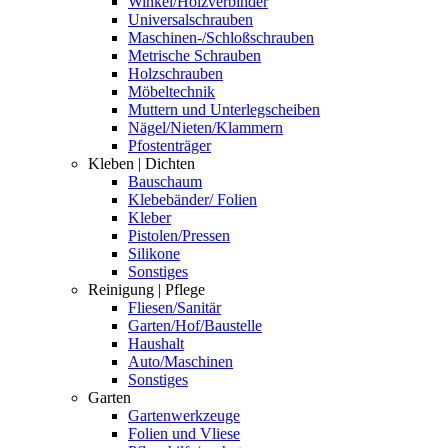
Winkel/Holzverbinder
Universalschrauben
Maschinen-/Schloßschrauben
Metrische Schrauben
Holzschrauben
Möbeltechnik
Muttern und Unterlegscheiben
Nägel/Nieten/Klammern
Pfostenträger
Kleben | Dichten
Bauschaum
Klebebänder/ Folien
Kleber
Pistolen/Pressen
Silikone
Sonstiges
Reinigung | Pflege
Fliesen/Sanitär
Garten/Hof/Baustelle
Haushalt
Auto/Maschinen
Sonstiges
Garten
Gartenwerkzeuge
Folien und Vliese