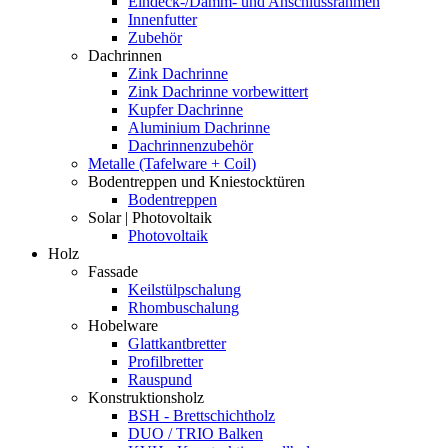
Eindeck-/Dämm- und Anschlussrahmen
Innenfutter
Zubehör
Dachrinnen
Zink Dachrinne
Zink Dachrinne vorbewittert
Kupfer Dachrinne
Aluminium Dachrinne
Dachrinnenzubehör
Metalle (Tafelware + Coil)
Bodentreppen und Kniestocktüren
Bodentreppen
Solar | Photovoltaik
Photovoltaik
Holz
Fassade
Keilstülpschalung
Rhombuschalung
Hobelware
Glattkantbretter
Profilbretter
Rauspund
Konstruktionsholz
BSH - Brettschichtholz
DUO / TRIO Balken