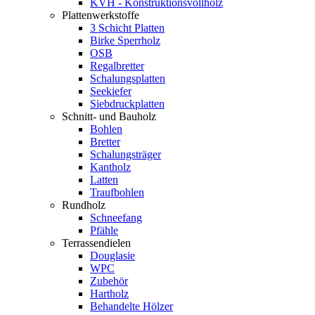
KVH - Konstruktionsvollholz
Plattenwerkstoffe
3 Schicht Platten
Birke Sperrholz
OSB
Regalbretter
Schalungsplatten
Seekiefer
Siebdruckplatten
Schnitt- und Bauholz
Bohlen
Bretter
Schalungsträger
Kantholz
Latten
Traufbohlen
Rundholz
Schneefang
Pfähle
Terrassendielen
Douglasie
WPC
Zubehör
Hartholz
Behandelte Hölzer