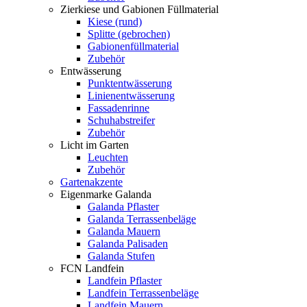
Zierkiese und Gabionen Füllmaterial
Kiese (rund)
Splitte (gebrochen)
Gabionenfüllmaterial
Zubehör
Entwässerung
Punktentwässerung
Linienentwässerung
Fassadenrinne
Schuhabstreifer
Zubehör
Licht im Garten
Leuchten
Zubehör
Gartenakzente
Eigenmarke Galanda
Galanda Pflaster
Galanda Terrassenbeläge
Galanda Mauern
Galanda Palisaden
Galanda Stufen
FCN Landfein
Landfein Pflaster
Landfein Terrassenbeläge
Landfein Mauern