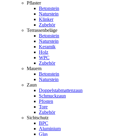
Pflaster
Betonstein
Naturstein
Klinker
Zubehör
Terrassenbeläge
Betonstein
Naturstein
Keramik
Holz
WPC
Zubehör
Mauern
Betonstein
Naturstein
Zaun
Doppelstabmattenzaun
Schmuckzaun
Pfosten
Tore
Zubehör
Sichtschutz
BPC
Aluminium
Glas