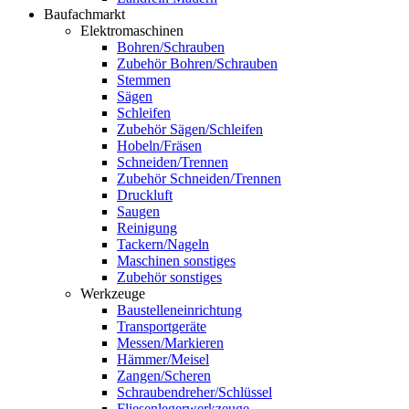
Baufachmarkt
Elektromaschinen
Bohren/Schrauben
Zubehör Bohren/Schrauben
Stemmen
Sägen
Schleifen
Zubehör Sägen/Schleifen
Hobeln/Fräsen
Schneiden/Trennen
Zubehör Schneiden/Trennen
Druckluft
Saugen
Reinigung
Tackern/Nageln
Maschinen sonstiges
Zubehör sonstiges
Werkzeuge
Baustelleneinrichtung
Transportgeräte
Messen/Markieren
Hämmer/Meisel
Zangen/Scheren
Schraubendreher/Schlüssel
Fliesenlegerwerkzeuge