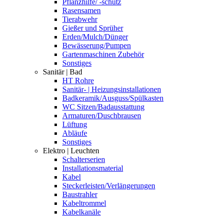
Pflanzhilfe/ -schutz
Rasensamen
Tierabwehr
Gießer und Sprüher
Erden/Mulch/Dünger
Bewässerung/Pumpen
Gartenmaschinen Zubehör
Sonstiges
Sanitär | Bad
HT Rohre
Sanitär- | Heizungsinstallationen
Badkeramik/Ausguss/Spülkasten
WC Sitzen/Badausstattung
Armaturen/Duschbrausen
Lüftung
Abläufe
Sonstiges
Elektro | Leuchten
Schalterserien
Installationsmaterial
Kabel
Steckerleisten/Verlängerungen
Baustrahler
Kabeltrommel
Kabelkanäle