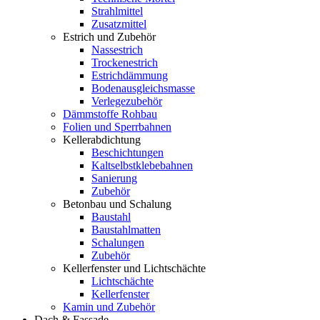
Strahlmittel
Zusatzmittel
Estrich und Zubehör
Nassestrich
Trockenestrich
Estrichdämmung
Bodenausgleichsmasse
Verlegezubehör
Dämmstoffe Rohbau
Folien und Sperrbahnen
Kellerabdichtung
Beschichtungen
Kaltselbstklebebahnen
Sanierung
Zubehör
Betonbau und Schalung
Baustahl
Baustahlmatten
Schalungen
Zubehör
Kellerfenster und Lichtschächte
Lichtschächte
Kellerfenster
Kamin und Zubehör
Dach & Fassade