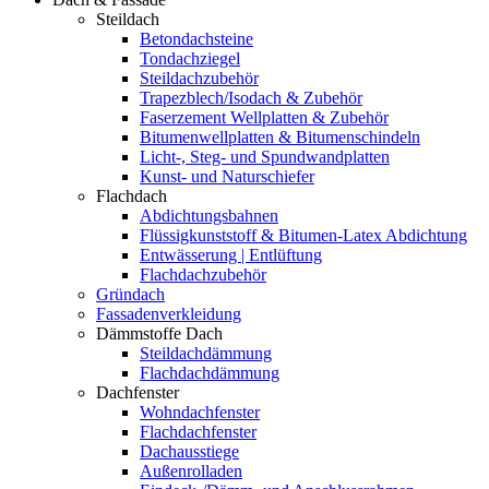
Steildach
Betondachsteine
Tondachziegel
Steildachzubehör
Trapezblech/Isodach & Zubehör
Faserzement Wellplatten & Zubehör
Bitumenwellplatten & Bitumenschindeln
Licht-, Steg- und Spundwandplatten
Kunst- und Naturschiefer
Flachdach
Abdichtungsbahnen
Flüssigkunststoff & Bitumen-Latex Abdichtung
Entwässerung | Entlüftung
Flachdachzubehör
Gründach
Fassadenverkleidung
Dämmstoffe Dach
Steildachdämmung
Flachdachdämmung
Dachfenster
Wohndachfenster
Flachdachfenster
Dachausstiege
Außenrolladen