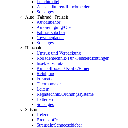
Leuchtmittel
Zeitschaltuhren/Rauchmelder
Sonstiges
Auto | Fahrrad | Freizeit
Autozubehör
Autoreinigung/Öle
Fahrradzubehör
Gewebeplanen
Sonstiges
Haushalt
Umzug und Verpackung
Rolladentechnik/Tür-/Fensterdichtungen
Insektenschutz
Kunstoffboxen/ Körbe/Eimer
Reinigung
Fußmatten
Thermometer
Leitern
Regaltechnik/Ordnungssysteme
Batterien
Sonstiges
Saison
Heizen
Brennstoffe
Streusalz/Schneeschieber