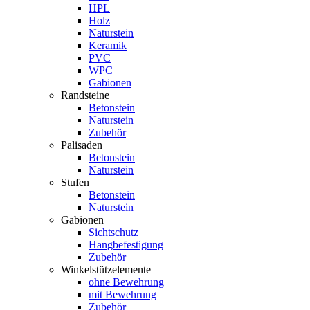
HPL
Holz
Naturstein
Keramik
PVC
WPC
Gabionen
Randsteine
Betonstein
Naturstein
Zubehör
Palisaden
Betonstein
Naturstein
Stufen
Betonstein
Naturstein
Gabionen
Sichtschutz
Hangbefestigung
Zubehör
Winkelstützelemente
ohne Bewehrung
mit Bewehrung
Zubehör