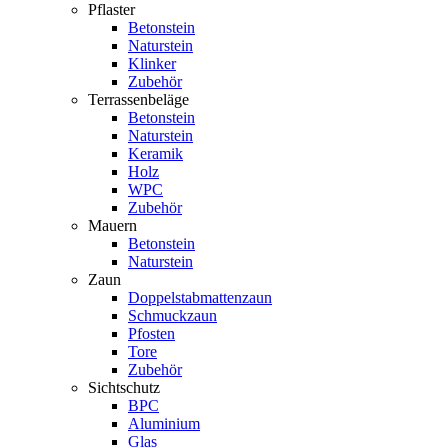
Pflaster
Betonstein
Naturstein
Klinker
Zubehör
Terrassenbeläge
Betonstein
Naturstein
Keramik
Holz
WPC
Zubehör
Mauern
Betonstein
Naturstein
Zaun
Doppelstabmattenzaun
Schmuckzaun
Pfosten
Tore
Zubehör
Sichtschutz
BPC
Aluminium
Glas