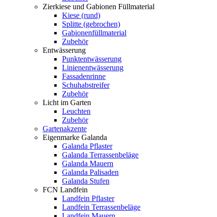
Zierkiese und Gabionen Füllmaterial
Kiese (rund)
Splitte (gebrochen)
Gabionenfüllmaterial
Zubehör
Entwässerung
Punktentwässerung
Linienentwässerung
Fassadenrinne
Schuhabstreifer
Zubehör
Licht im Garten
Leuchten
Zubehör
Gartenakzente
Eigenmarke Galanda
Galanda Pflaster
Galanda Terrassenbeläge
Galanda Mauern
Galanda Palisaden
Galanda Stufen
FCN Landfein
Landfein Pflaster
Landfein Terrassenbeläge
Landfein Mauern