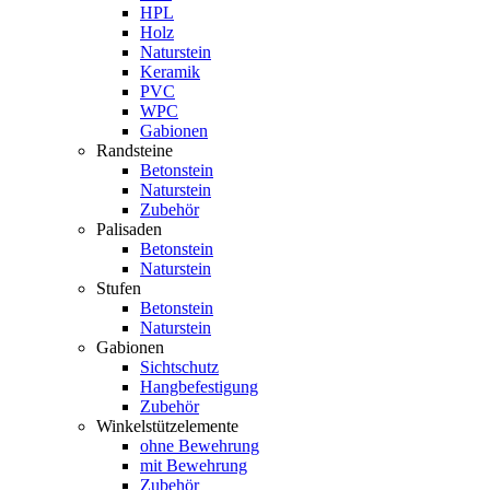
HPL
Holz
Naturstein
Keramik
PVC
WPC
Gabionen
Randsteine
Betonstein
Naturstein
Zubehör
Palisaden
Betonstein
Naturstein
Stufen
Betonstein
Naturstein
Gabionen
Sichtschutz
Hangbefestigung
Zubehör
Winkelstützelemente
ohne Bewehrung
mit Bewehrung
Zubehör