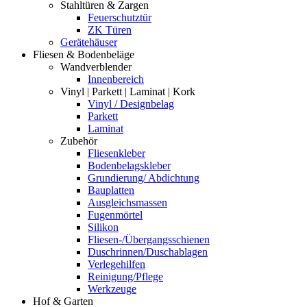
Stahltüren & Zargen
Feuerschutztür
ZK Türen
Gerätehäuser
Fliesen & Bodenbeläge
Wandverblender
Innenbereich
Vinyl | Parkett | Laminat | Kork
Vinyl / Designbelag
Parkett
Laminat
Zubehör
Fliesenkleber
Bodenbelagskleber
Grundierung/ Abdichtung
Bauplatten
Ausgleichsmassen
Fugenmörtel
Silikon
Fliesen-/Übergangsschienen
Duschrinnen/Duschablagen
Verlegehilfen
Reinigung/Pflege
Werkzeuge
Hof & Garten