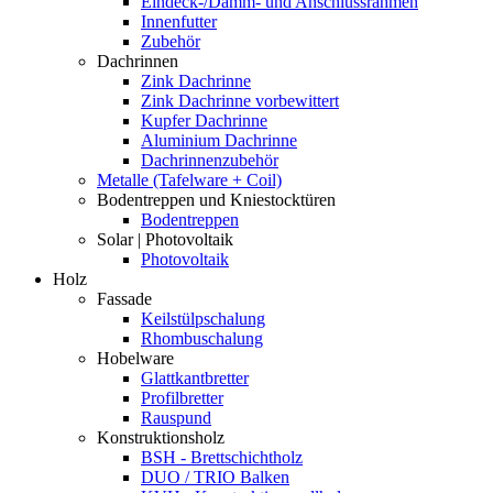
Eindeck-/Dämm- und Anschlussrahmen
Innenfutter
Zubehör
Dachrinnen
Zink Dachrinne
Zink Dachrinne vorbewittert
Kupfer Dachrinne
Aluminium Dachrinne
Dachrinnenzubehör
Metalle (Tafelware + Coil)
Bodentreppen und Kniestocktüren
Bodentreppen
Solar | Photovoltaik
Photovoltaik
Holz
Fassade
Keilstülpschalung
Rhombuschalung
Hobelware
Glattkantbretter
Profilbretter
Rauspund
Konstruktionsholz
BSH - Brettschichtholz
DUO / TRIO Balken