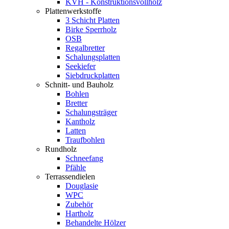
KVH - Konstruktionsvollholz
Plattenwerkstoffe
3 Schicht Platten
Birke Sperrholz
OSB
Regalbretter
Schalungsplatten
Seekiefer
Siebdruckplatten
Schnitt- und Bauholz
Bohlen
Bretter
Schalungsträger
Kantholz
Latten
Traufbohlen
Rundholz
Schneefang
Pfähle
Terrassendielen
Douglasie
WPC
Zubehör
Hartholz
Behandelte Hölzer