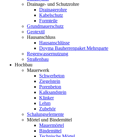
Drainage- und Schutzrohre
Drainagerohre
Kabelschutz
Formteile
Grundmauerschutz
Geotextil
Hausanschluss
Hausanschlüsse
Doyma Bauherrenpaket Mehrsparte
Regenwassernutzung
Straßenbau
Hochbau
Mauerwerk
Schwerbeton
Ziegelstein
Porenbeton
Kalksandstein
Klinker
Lehm
Zubehör
Schalungselemente
Mörtel und Bindemittel
Mauermörtel
Bindemittel
Technische Mörtel