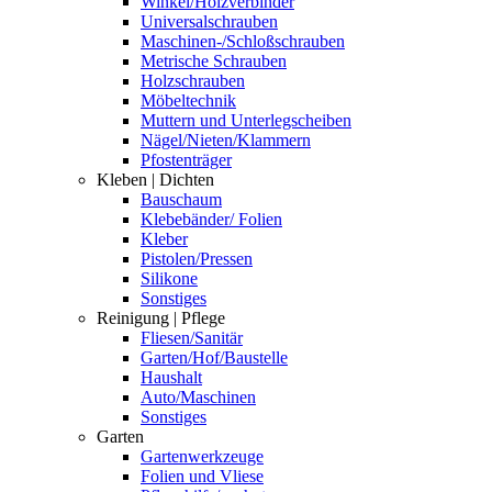
Winkel/Holzverbinder
Universalschrauben
Maschinen-/Schloßschrauben
Metrische Schrauben
Holzschrauben
Möbeltechnik
Muttern und Unterlegscheiben
Nägel/Nieten/Klammern
Pfostenträger
Kleben | Dichten
Bauschaum
Klebebänder/ Folien
Kleber
Pistolen/Pressen
Silikone
Sonstiges
Reinigung | Pflege
Fliesen/Sanitär
Garten/Hof/Baustelle
Haushalt
Auto/Maschinen
Sonstiges
Garten
Gartenwerkzeuge
Folien und Vliese