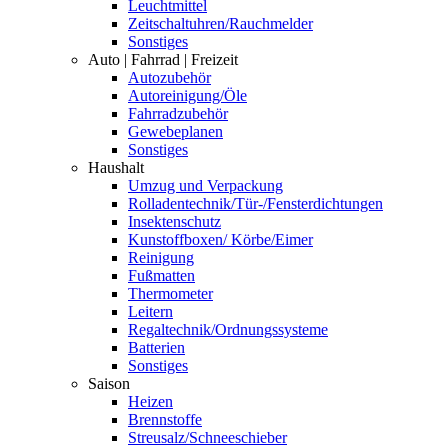
Leuchtmittel
Zeitschaltuhren/Rauchmelder
Sonstiges
Auto | Fahrrad | Freizeit
Autozubehör
Autoreinigung/Öle
Fahrradzubehör
Gewebeplanen
Sonstiges
Haushalt
Umzug und Verpackung
Rolladentechnik/Tür-/Fensterdichtungen
Insektenschutz
Kunstoffboxen/ Körbe/Eimer
Reinigung
Fußmatten
Thermometer
Leitern
Regaltechnik/Ordnungssysteme
Batterien
Sonstiges
Saison
Heizen
Brennstoffe
Streusalz/Schneeschieber