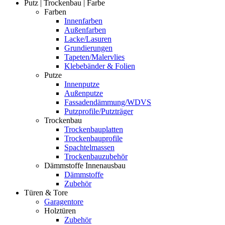
Putz | Trockenbau | Farbe
Farben
Innenfarben
Außenfarben
Lacke/Lasuren
Grundierungen
Tapeten/Malervlies
Klebebänder & Folien
Putze
Innenputze
Außenputze
Fassadendämmung/WDVS
Putzprofile/Putzträger
Trockenbau
Trockenbauplatten
Trockenbauprofile
Spachtelmassen
Trockenbauzubehör
Dämmstoffe Innenausbau
Dämmstoffe
Zubehör
Türen & Tore
Garagentore
Holztüren
Zubehör