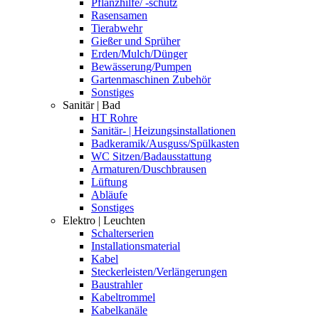
Pflanzhilfe/ -schutz
Rasensamen
Tierabwehr
Gießer und Sprüher
Erden/Mulch/Dünger
Bewässerung/Pumpen
Gartenmaschinen Zubehör
Sonstiges
Sanitär | Bad
HT Rohre
Sanitär- | Heizungsinstallationen
Badkeramik/Ausguss/Spülkasten
WC Sitzen/Badausstattung
Armaturen/Duschbrausen
Lüftung
Abläufe
Sonstiges
Elektro | Leuchten
Schalterserien
Installationsmaterial
Kabel
Steckerleisten/Verlängerungen
Baustrahler
Kabeltrommel
Kabelkanäle