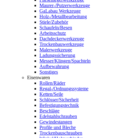
Maurer-/Putzerwerkzeuge
GaLabau Werkzeuge
Holz-/Metallbearbeitung
Stiele/Zubehör
Schaufeln/Besen
Arbeitsschutz
Dachdeckerwerkzeuge
Trockenbauwerkzeuge
Malerwerkzeuge
Ladungssicherung
Messer/Klingen/Spachteln
Aufbewahrung
Sonstiges
Eisenwaren
Rollen/Räder
Regal-/Ordnungssysteme
Ketten/Seile
Schlösser/Sicherheit
Befestigungstechnik
Beschläge
Edelstahlschrauben
Gewindestangen
Profile und Bleche
Trockenbauschrauben