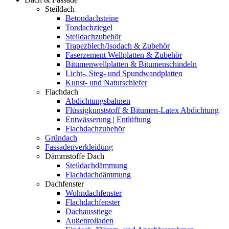
Steildach
Betondachsteine
Tondachziegel
Steildachzubehör
Trapezblech/Isodach & Zubehör
Faserzement Wellplatten & Zubehör
Bitumenwellplatten & Bitumenschindeln
Licht-, Steg- und Spundwandplatten
Kunst- und Naturschiefer
Flachdach
Abdichtungsbahnen
Flüssigkunststoff & Bitumen-Latex Abdichtung
Entwässerung | Entlüftung
Flachdachzubehör
Gründach
Fassadenverkleidung
Dämmstoffe Dach
Steildachdämmung
Flachdachdämmung
Dachfenster
Wohndachfenster
Flachdachfenster
Dachausstiege
Außenrolladen