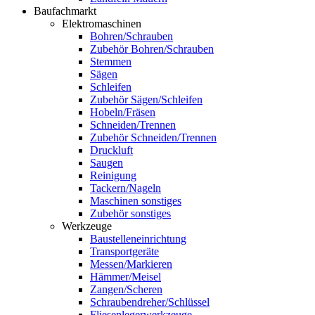
Baufachmarkt
Elektromaschinen
Bohren/Schrauben
Zubehör Bohren/Schrauben
Stemmen
Sägen
Schleifen
Zubehör Sägen/Schleifen
Hobeln/Fräsen
Schneiden/Trennen
Zubehör Schneiden/Trennen
Druckluft
Saugen
Reinigung
Tackern/Nageln
Maschinen sonstiges
Zubehör sonstiges
Werkzeuge
Baustelleneinrichtung
Transportgeräte
Messen/Markieren
Hämmer/Meisel
Zangen/Scheren
Schraubendreher/Schlüssel
Fliesenlegerwerkzeuge