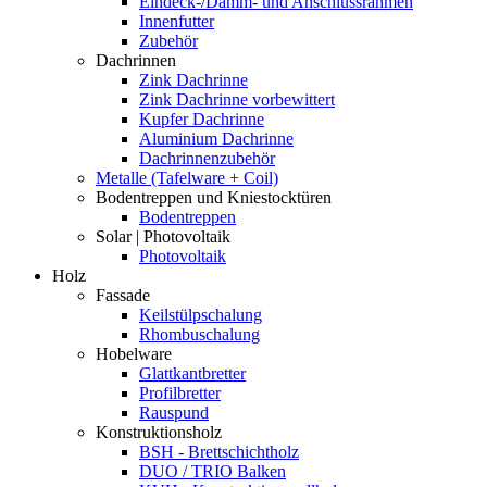
Eindeck-/Dämm- und Anschlussrahmen
Innenfutter
Zubehör
Dachrinnen
Zink Dachrinne
Zink Dachrinne vorbewittert
Kupfer Dachrinne
Aluminium Dachrinne
Dachrinnenzubehör
Metalle (Tafelware + Coil)
Bodentreppen und Kniestocktüren
Bodentreppen
Solar | Photovoltaik
Photovoltaik
Holz
Fassade
Keilstülpschalung
Rhombuschalung
Hobelware
Glattkantbretter
Profilbretter
Rauspund
Konstruktionsholz
BSH - Brettschichtholz
DUO / TRIO Balken