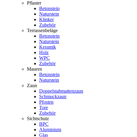
Pflaster
Betonstein
Naturstein
Klinker
Zubehör
Terrassenbeläge
Betonstein
Naturstein
Keramik
Holz
WPC
Zubehör
Mauern
Betonstein
Naturstein
Zaun
Doppelstabmattenzaun
Schmuckzaun
Pfosten
Tore
Zubehör
Sichtschutz
BPC
Aluminium
Glas