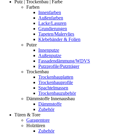
Putz | Trockenbau | Farbe
Farben
Innenfarben
Außenfarben
Lacke/Lasuren
Grundierungen
Tapeten/Malervlies
Klebebänder & Folien
Putze
Innenputze
Außenputze
Fassadendämmung/WDVS
Putzprofile/Putzträger
Trockenbau
Trockenbauplatten
Trockenbauprofile
Spachtelmassen
Trockenbauzubehör
Dämmstoffe Innenausbau
Dämmstoffe
Zubehör
Türen & Tore
Garagentore
Holztüren
Zubehör