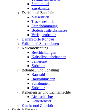
Strahlmittel
Zusatzmittel
Estrich und Zubehör
Nassestrich
Trockenestrich
Estrichdämmung
Bodenausgleichsmasse
Verlegezubehör
Dämmstoffe Rohbau
Folien und Sperrbahnen
Kellerabdichtung
Beschichtungen
Kaltselbstklebebahnen
Sanierung
Zubehör
Betonbau und Schalung
Baustahl
Baustahlmatten
Schalungen
Zubehör
Kellerfenster und Lichtschächte
Lichtschächte
Kellerfenster
Kamin und Zubehör
Dach & Fassade