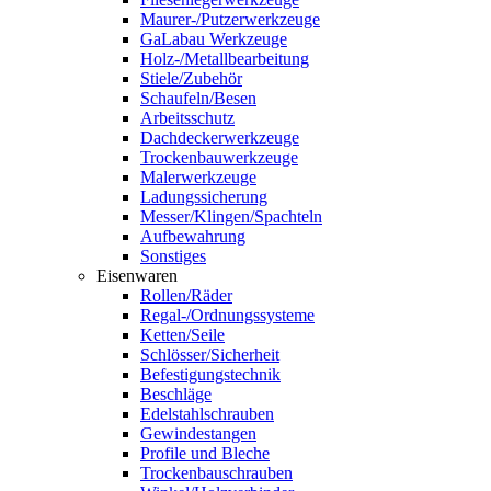
Maurer-/Putzerwerkzeuge
GaLabau Werkzeuge
Holz-/Metallbearbeitung
Stiele/Zubehör
Schaufeln/Besen
Arbeitsschutz
Dachdeckerwerkzeuge
Trockenbauwerkzeuge
Malerwerkzeuge
Ladungssicherung
Messer/Klingen/Spachteln
Aufbewahrung
Sonstiges
Eisenwaren
Rollen/Räder
Regal-/Ordnungssysteme
Ketten/Seile
Schlösser/Sicherheit
Befestigungstechnik
Beschläge
Edelstahlschrauben
Gewindestangen
Profile und Bleche
Trockenbauschrauben