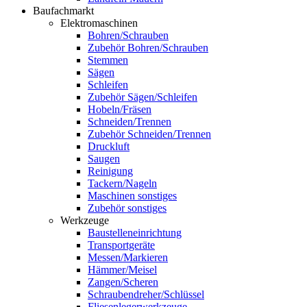
Baufachmarkt
Elektromaschinen
Bohren/Schrauben
Zubehör Bohren/Schrauben
Stemmen
Sägen
Schleifen
Zubehör Sägen/Schleifen
Hobeln/Fräsen
Schneiden/Trennen
Zubehör Schneiden/Trennen
Druckluft
Saugen
Reinigung
Tackern/Nageln
Maschinen sonstiges
Zubehör sonstiges
Werkzeuge
Baustelleneinrichtung
Transportgeräte
Messen/Markieren
Hämmer/Meisel
Zangen/Scheren
Schraubendreher/Schlüssel
Fliesenlegerwerkzeuge