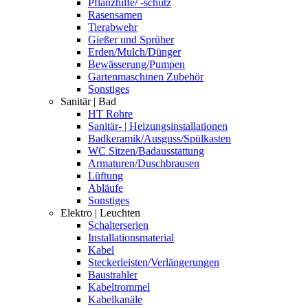
Pflanzhilfe/ -schutz
Rasensamen
Tierabwehr
Gießer und Sprüher
Erden/Mulch/Dünger
Bewässerung/Pumpen
Gartenmaschinen Zubehör
Sonstiges
Sanitär | Bad
HT Rohre
Sanitär- | Heizungsinstallationen
Badkeramik/Ausguss/Spülkasten
WC Sitzen/Badausstattung
Armaturen/Duschbrausen
Lüftung
Abläufe
Sonstiges
Elektro | Leuchten
Schalterserien
Installationsmaterial
Kabel
Steckerleisten/Verlängerungen
Baustrahler
Kabeltrommel
Kabelkanäle