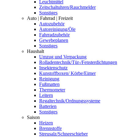
Leuchtmittel
Zeitschaltuhren/Rauchmelder
Sonstiges
Auto | Fahrrad | Freizeit
Autozubehör
Autoreinigung/Öle
Fahrradzubehör
Gewebeplanen
Sonstiges
Haushalt
Umzug und Verpackung
Rolladentechnik/Tür-/Fensterdichtungen
Insektenschutz
Kunstoffboxen/ Körbe/Eimer
Reinigung
Fußmatten
Thermometer
Leitern
Regaltechnik/Ordnungssysteme
Batterien
Sonstiges
Saison
Heizen
Brennstoffe
Streusalz/Schneeschieber