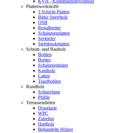
KVH - Konstruktionsvollholz
Plattenwerkstoffe
3 Schicht Platten
Birke Sperrholz
OSB
Regalbretter
Schalungsplatten
Seekiefer
Siebdruckplatten
Schnitt- und Bauholz
Bohlen
Bretter
Schalungsträger
Kantholz
Latten
Traufbohlen
Rundholz
Schneefang
Pfähle
Terrassendielen
Douglasie
WPC
Zubehör
Hartholz
Behandelte Hölzer