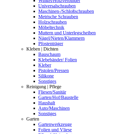
Winkel/Holzverbinder
Universalschrauben
Maschinen-/Schloßschrauben
Metrische Schrauben
Holzschrauben
Möbeltechnik
Muttern und Unterlegscheiben
Nägel/Nieten/Klammern
Pfostenträger
Kleben | Dichten
Bauschaum
Klebebänder/ Folien
Kleber
Pistolen/Pressen
Silikone
Sonstiges
Reinigung | Pflege
Fliesen/Sanitär
Garten/Hof/Baustelle
Haushalt
Auto/Maschinen
Sonstiges
Garten
Gartenwerkzeuge
Folien und Vliese