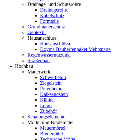
Drainage- und Schutzrohre
Drainagerohre
Kabelschutz
Formteile
Grundmauerschutz
Geotextil
Hausanschluss
Hausanschlüsse
Doyma Bauherrenpaket Mehrsparte
Regenwassernutzung
Straßenbau
Hochbau
Mauerwerk
Schwerbeton
Ziegelstein
Porenbeton
Kalksandstein
Klinker
Lehm
Zubehör
Schalungselemente
Mörtel und Bindemittel
Mauermörtel
Bindemittel
Technische Mörtel