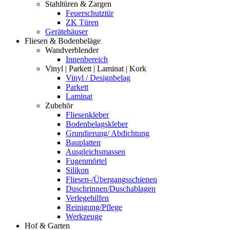
Stahltüren & Zargen
Feuerschutztür
ZK Türen
Gerätehäuser
Fliesen & Bodenbeläge
Wandverblender
Innenbereich
Vinyl | Parkett | Laminat | Kork
Vinyl / Designbelag
Parkett
Laminat
Zubehör
Fliesenkleber
Bodenbelagskleber
Grundierung/ Abdichtung
Bauplatten
Ausgleichsmassen
Fugenmörtel
Silikon
Fliesen-/Übergangsschienen
Duschrinnen/Duschablagen
Verlegehilfen
Reinigung/Pflege
Werkzeuge
Hof & Garten