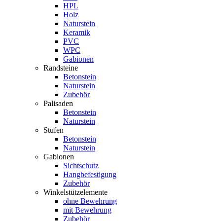
HPL
Holz
Naturstein
Keramik
PVC
WPC
Gabionen
Randsteine
Betonstein
Naturstein
Zubehör
Palisaden
Betonstein
Naturstein
Stufen
Betonstein
Naturstein
Gabionen
Sichtschutz
Hangbefestigung
Zubehör
Winkelstützelemente
ohne Bewehrung
mit Bewehrung
Zubehör