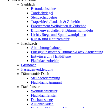
Steildach
Betondachsteine
Tondachziegel
Steildachzubehör
Trapezblech/Isodach & Zubehör
Faserzement Wellplatten & Zubehör
Bitumenwellplatten & Bitumenschindeln
Licht-, Steg- und Spundwandplatten
Kunst- und Naturschiefer
Flachdach
Abdichtungsbahnen
Flüssigkunststoff & Bitumen-Latex Abdichtung
Entwässerung | Entlüftung
Flachdachzubehör
Gründach
Fassadenverkleidung
Dämmstoffe Dach
Steildachdämmung
Flachdachdämmung
Dachfenster
Wohndachfenster
Flachdachfenster
Dachausstiege
Außenrolladen