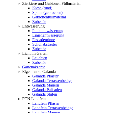
Zierkiese und Gabionen Füllmaterial
Kiese (rund)
Splitte (gebrochen)
Gabionenfüllmaterial
Zubehör
Entwässerung
Punktentwässerung
Linienentwässerung
Fassadenrinne
Schuhabstreifer
Zubehör
Licht im Garten
Leuchten
Zubehör
Gartenakzente
Eigenmarke Galanda
Galanda Pflaster
Galanda Terrassenbeläge
Galanda Mauern
Galanda Palisaden
Galanda Stufen
FCN Landfein
Landfein Pflaster
Landfein Terrassenbeläge
Landfein Mauern