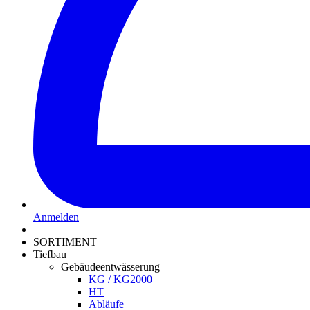
Anmelden
SORTIMENT
Tiefbau
Gebäudeentwässerung
KG / KG2000
HT
Abläufe