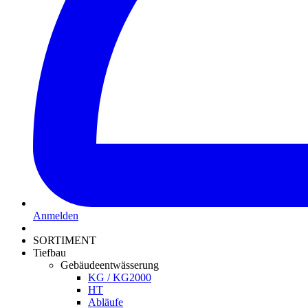
Anmelden
SORTIMENT
Tiefbau
Gebäudeentwässerung
KG / KG2000
HT
Abläufe