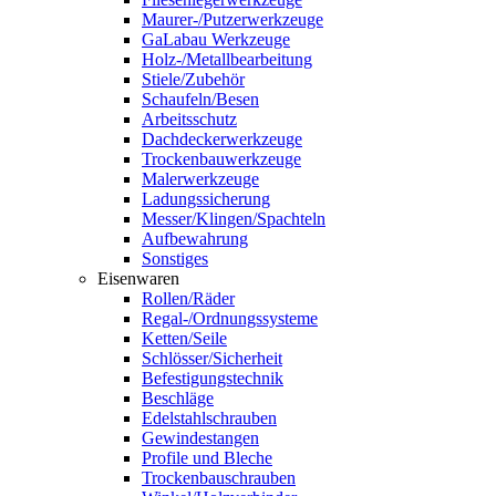
Maurer-/Putzerwerkzeuge
GaLabau Werkzeuge
Holz-/Metallbearbeitung
Stiele/Zubehör
Schaufeln/Besen
Arbeitsschutz
Dachdeckerwerkzeuge
Trockenbauwerkzeuge
Malerwerkzeuge
Ladungssicherung
Messer/Klingen/Spachteln
Aufbewahrung
Sonstiges
Eisenwaren
Rollen/Räder
Regal-/Ordnungssysteme
Ketten/Seile
Schlösser/Sicherheit
Befestigungstechnik
Beschläge
Edelstahlschrauben
Gewindestangen
Profile und Bleche
Trockenbauschrauben