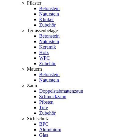
Pflaster
Betonstein
Naturstein
Klinker
Zubehör
Terrassenbeläge
Betonstein
Naturstein
Keramik
Holz
WPC
Zubehör
Mauern
Betonstein
Naturstein
Zaun
Doppelstabmattenzaun
Schmuckzaun
Pfosten
Tore
Zubehör
Sichtschutz
BPC
Aluminium
Glas