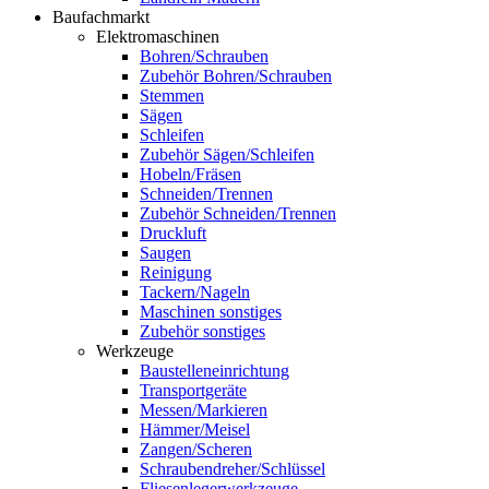
Baufachmarkt
Elektromaschinen
Bohren/Schrauben
Zubehör Bohren/Schrauben
Stemmen
Sägen
Schleifen
Zubehör Sägen/Schleifen
Hobeln/Fräsen
Schneiden/Trennen
Zubehör Schneiden/Trennen
Druckluft
Saugen
Reinigung
Tackern/Nageln
Maschinen sonstiges
Zubehör sonstiges
Werkzeuge
Baustelleneinrichtung
Transportgeräte
Messen/Markieren
Hämmer/Meisel
Zangen/Scheren
Schraubendreher/Schlüssel
Fliesenlegerwerkzeuge