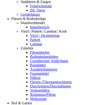
Stahltüren & Zargen
Feuerschutztür
ZK Türen
Gerätehäuser
Fliesen & Bodenbeläge
Wandverblender
Innenbereich
Vinyl | Parkett | Laminat | Kork
Vinyl / Designbelag
Parkett
Laminat
Zubehör
Fliesenkleber
Bodenbelagskleber
Grundierung/ Abdichtung
Bauplatten
Ausgleichsmassen
Fugenmörtel
Silikon
Fliesen-/Übergangsschienen
Duschrinnen/Duschablagen
Verlegehilfen
Reinigung/Pflege
Werkzeuge
Hof & Garten