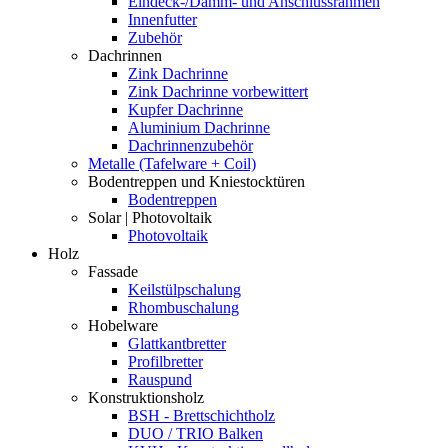
Eindeck-/Dämm- und Anschlussrahmen
Innenfutter
Zubehör
Dachrinnen
Zink Dachrinne
Zink Dachrinne vorbewittert
Kupfer Dachrinne
Aluminium Dachrinne
Dachrinnenzubehör
Metalle (Tafelware + Coil)
Bodentreppen und Kniestocktüren
Bodentreppen
Solar | Photovoltaik
Photovoltaik
Holz
Fassade
Keilstülpschalung
Rhombuschalung
Hobelware
Glattkantbretter
Profilbretter
Rauspund
Konstruktionsholz
BSH - Brettschichtholz
DUO / TRIO Balken