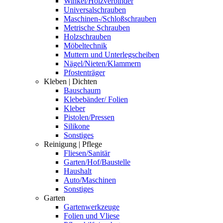
Winkel/Holzverbinder
Universalschrauben
Maschinen-/Schloßschrauben
Metrische Schrauben
Holzschrauben
Möbeltechnik
Muttern und Unterlegscheiben
Nägel/Nieten/Klammern
Pfostenträger
Kleben | Dichten
Bauschaum
Klebebänder/ Folien
Kleber
Pistolen/Pressen
Silikone
Sonstiges
Reinigung | Pflege
Fliesen/Sanitär
Garten/Hof/Baustelle
Haushalt
Auto/Maschinen
Sonstiges
Garten
Gartenwerkzeuge
Folien und Vliese