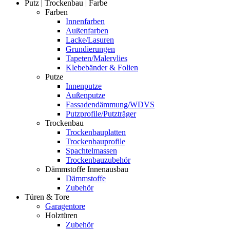
Putz | Trockenbau | Farbe
Farben
Innenfarben
Außenfarben
Lacke/Lasuren
Grundierungen
Tapeten/Malervlies
Klebebänder & Folien
Putze
Innenputze
Außenputze
Fassadendämmung/WDVS
Putzprofile/Putzträger
Trockenbau
Trockenbauplatten
Trockenbauprofile
Spachtelmassen
Trockenbauzubehör
Dämmstoffe Innenausbau
Dämmstoffe
Zubehör
Türen & Tore
Garagentore
Holztüren
Zubehör