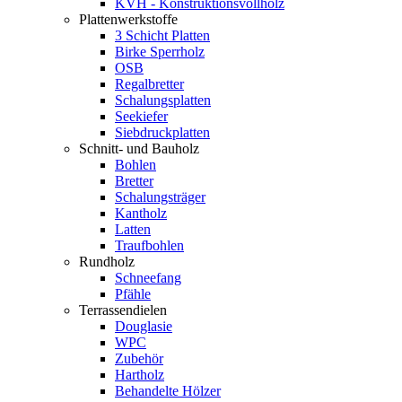
KVH - Konstruktionsvollholz
Plattenwerkstoffe
3 Schicht Platten
Birke Sperrholz
OSB
Regalbretter
Schalungsplatten
Seekiefer
Siebdruckplatten
Schnitt- und Bauholz
Bohlen
Bretter
Schalungsträger
Kantholz
Latten
Traufbohlen
Rundholz
Schneefang
Pfähle
Terrassendielen
Douglasie
WPC
Zubehör
Hartholz
Behandelte Hölzer