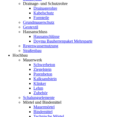
Drainage- und Schutzrohre
Drainagerohre
Kabelschutz
Formteile
Grundmauerschutz
Geotextil
Hausanschluss
Hausanschlüsse
Doyma Bauherrenpaket Mehrsparte
Regenwassernutzung
Straßenbau
Hochbau
Mauerwerk
Schwerbeton
Ziegelstein
Porenbeton
Kalksandstein
Klinker
Lehm
Zubehör
Schalungselemente
Mörtel und Bindemittel
Mauermörtel
Bindemittel
Technische Mörtel