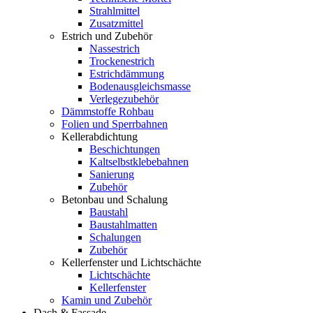
Strahlmittel
Zusatzmittel
Estrich und Zubehör
Nassestrich
Trockenestrich
Estrichdämmung
Bodenausgleichsmasse
Verlegezubehör
Dämmstoffe Rohbau
Folien und Sperrbahnen
Kellerabdichtung
Beschichtungen
Kaltselbstklebebahnen
Sanierung
Zubehör
Betonbau und Schalung
Baustahl
Baustahlmatten
Schalungen
Zubehör
Kellerfenster und Lichtschächte
Lichtschächte
Kellerfenster
Kamin und Zubehör
Dach & Fassade