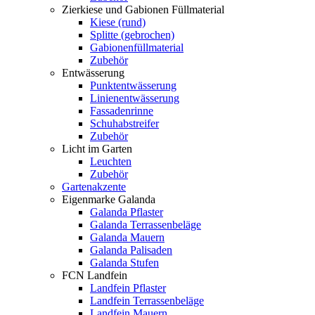
Zierkiese und Gabionen Füllmaterial
Kiese (rund)
Splitte (gebrochen)
Gabionenfüllmaterial
Zubehör
Entwässerung
Punktentwässerung
Linienentwässerung
Fassadenrinne
Schuhabstreifer
Zubehör
Licht im Garten
Leuchten
Zubehör
Gartenakzente
Eigenmarke Galanda
Galanda Pflaster
Galanda Terrassenbeläge
Galanda Mauern
Galanda Palisaden
Galanda Stufen
FCN Landfein
Landfein Pflaster
Landfein Terrassenbeläge
Landfein Mauern