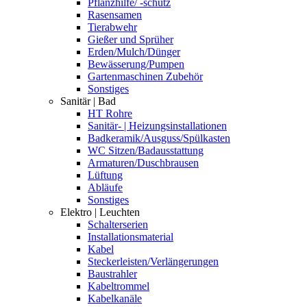
Pflanzhilfe/ -schutz
Rasensamen
Tierabwehr
Gießer und Sprüher
Erden/Mulch/Dünger
Bewässerung/Pumpen
Gartenmaschinen Zubehör
Sonstiges
Sanitär | Bad
HT Rohre
Sanitär- | Heizungsinstallationen
Badkeramik/Ausguss/Spülkasten
WC Sitzen/Badausstattung
Armaturen/Duschbrausen
Lüftung
Abläufe
Sonstiges
Elektro | Leuchten
Schalterserien
Installationsmaterial
Kabel
Steckerleisten/Verlängerungen
Baustrahler
Kabeltrommel
Kabelkanäle