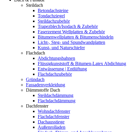
Steildach
Betondachsteine
Tondachziegel
Steildachzubehör
Trapezblech/Isodach & Zubehör
Faserzement Wellplatten & Zubehör
Bitumenwellplatten & Bitumenschindeln
Licht-, Steg- und Spundwandplatten
Kunst- und Naturschiefer
Flachdach
Abdichtungsbahnen
Flüssigkunststoff & Bitumen-Latex Abdichtung
Entwässerung | Entlüftung
Flachdachzubehör
Gründach
Fassadenverkleidung
Dämmstoffe Dach
Steildachdämmung
Flachdachdämmung
Dachfenster
Wohndachfenster
Flachdachfenster
Dachausstiege
Außenrolladen