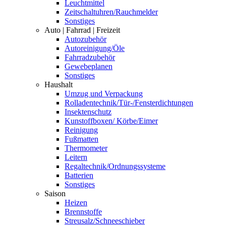
Leuchtmittel
Zeitschaltuhren/Rauchmelder
Sonstiges
Auto | Fahrrad | Freizeit
Autozubehör
Autoreinigung/Öle
Fahrradzubehör
Gewebeplanen
Sonstiges
Haushalt
Umzug und Verpackung
Rolladentechnik/Tür-/Fensterdichtungen
Insektenschutz
Kunstoffboxen/ Körbe/Eimer
Reinigung
Fußmatten
Thermometer
Leitern
Regaltechnik/Ordnungssysteme
Batterien
Sonstiges
Saison
Heizen
Brennstoffe
Streusalz/Schneeschieber