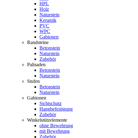
HPL
Holz
Naturstein
Keramik
PVC
WPC
Gabionen
Randsteine
Betonstein
Naturstein
Zubehör
Palisaden
Betonstein
Naturstein
Stufen
Betonstein
Naturstein
Gabionen
Sichtschutz
Hangbefestigung
Zubehör
Winkelstützelemente
ohne Bewehrung
mit Bewehrung
Zubehör