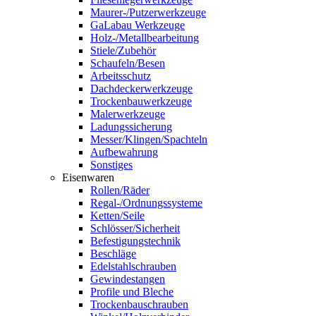
Maurer-/Putzerwerkzeuge
GaLabau Werkzeuge
Holz-/Metallbearbeitung
Stiele/Zubehör
Schaufeln/Besen
Arbeitsschutz
Dachdeckerwerkzeuge
Trockenbauwerkzeuge
Malerwerkzeuge
Ladungssicherung
Messer/Klingen/Spachteln
Aufbewahrung
Sonstiges
Eisenwaren
Rollen/Räder
Regal-/Ordnungssysteme
Ketten/Seile
Schlösser/Sicherheit
Befestigungstechnik
Beschläge
Edelstahlschrauben
Gewindestangen
Profile und Bleche
Trockenbauschrauben