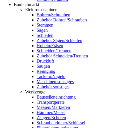
Baufachmarkt
Elektromaschinen
Bohren/Schrauben
Zubehör Bohren/Schrauben
Stemmen
Sägen
Schleifen
Zubehör Sägen/Schleifen
Hobeln/Fräsen
Schneiden/Trennen
Zubehör Schneiden/Trennen
Druckluft
Saugen
Reinigung
Tackern/Nageln
Maschinen sonstiges
Zubehör sonstiges
Werkzeuge
Baustelleneinrichtung
Transportgeräte
Messen/Markieren
Hämmer/Meisel
Zangen/Scheren
Schraubendreher/Schlüssel
Fliesenlegerwerkzeuge