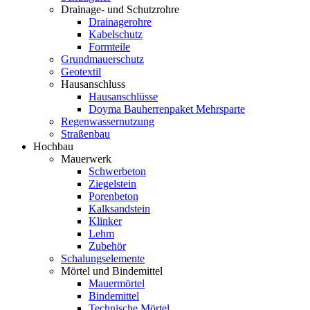
Drainage- und Schutzrohre
Drainagerohre
Kabelschutz
Formteile
Grundmauerschutz
Geotextil
Hausanschluss
Hausanschlüsse
Doyma Bauherrenpaket Mehrsparte
Regenwassernutzung
Straßenbau
Hochbau
Mauerwerk
Schwerbeton
Ziegelstein
Porenbeton
Kalksandstein
Klinker
Lehm
Zubehör
Schalungselemente
Mörtel und Bindemittel
Mauermörtel
Bindemittel
Technische Mörtel