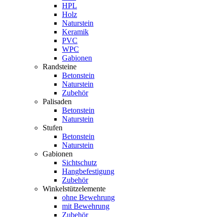
HPL
Holz
Naturstein
Keramik
PVC
WPC
Gabionen
Randsteine
Betonstein
Naturstein
Zubehör
Palisaden
Betonstein
Naturstein
Stufen
Betonstein
Naturstein
Gabionen
Sichtschutz
Hangbefestigung
Zubehör
Winkelstützelemente
ohne Bewehrung
mit Bewehrung
Zubehör