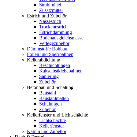
Strahlmittel
Zusatzmittel
Estrich und Zubehör
Nassestrich
Trockenestrich
Estrichdämmung
Bodenausgleichsmasse
Verlegezubehör
Dämmstoffe Rohbau
Folien und Sperrbahnen
Kellerabdichtung
Beschichtungen
Kaltselbstklebebahnen
Sanierung
Zubehör
Betonbau und Schalung
Baustahl
Baustahlmatten
Schalungen
Zubehör
Kellerfenster und Lichtschächte
Lichtschächte
Kellerfenster
Kamin und Zubehör
Dach & Fassade