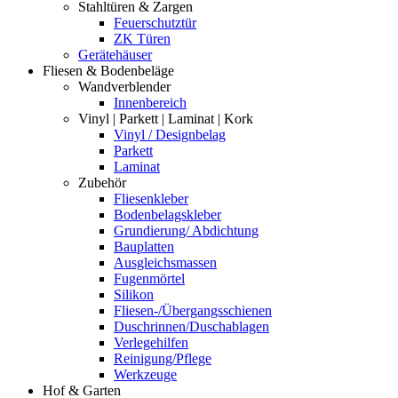
Stahltüren & Zargen
Feuerschutztür
ZK Türen
Gerätehäuser
Fliesen & Bodenbeläge
Wandverblender
Innenbereich
Vinyl | Parkett | Laminat | Kork
Vinyl / Designbelag
Parkett
Laminat
Zubehör
Fliesenkleber
Bodenbelagskleber
Grundierung/ Abdichtung
Bauplatten
Ausgleichsmassen
Fugenmörtel
Silikon
Fliesen-/Übergangsschienen
Duschrinnen/Duschablagen
Verlegehilfen
Reinigung/Pflege
Werkzeuge
Hof & Garten