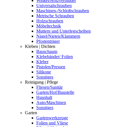
Winkel/Holzverbinder
Universalschrauben
Maschinen-/Schloßschrauben
Metrische Schrauben
Holzschrauben
Möbeltechnik
Muttern und Unterlegscheiben
Nägel/Nieten/Klammern
Pfostenträger
Kleben | Dichten
Bauschaum
Klebebänder/ Folien
Kleber
Pistolen/Pressen
Silikone
Sonstiges
Reinigung | Pflege
Fliesen/Sanitär
Garten/Hof/Baustelle
Haushalt
Auto/Maschinen
Sonstiges
Garten
Gartenwerkzeuge
Folien und Vliese