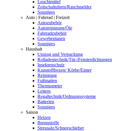
Leuchtmittel
Zeitschaltuhren/Rauchmelder
Sonstiges
Auto | Fahrrad | Freizeit
Autozubehör
Autoreinigung/Öle
Fahrradzubehör
Gewebeplanen
Sonstiges
Haushalt
Umzug und Verpackung
Rolladentechnik/Tür-/Fensterdichtungen
Insektenschutz
Kunstoffboxen/ Körbe/Eimer
Reinigung
Fußmatten
Thermometer
Leitern
Regaltechnik/Ordnungssysteme
Batterien
Sonstiges
Saison
Heizen
Brennstoffe
Streusalz/Schneeschieber