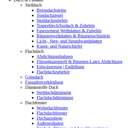
Steildach
Betondachsteine
Tondachziegel
Steildachzubehör
Trapezblech/Isodach & Zubehör
Faserzement Wellplatten & Zubehör
Bitumenwellplatten & Bitumenschindeln
Licht-, Steg- und Spundwandplatten
Kunst- und Naturschiefer
Flachdach
Abdichtungsbahnen
Flüssigkunststoff & Bitumen-Latex Abdichtung
Entwässerung | Entlüftung
Flachdachzubehör
Gründach
Fassadenverkleidung
Dämmstoffe Dach
Steildachdämmung
Flachdachdämmung
Dachfenster
Wohndachfenster
Flachdachfenster
Dachausstiege
Außenrolladen