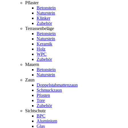
Pflaster
Betonstein
Naturstein
Klinker
Zubehör
Terrassenbeläge
Betonstein
Naturstein
Keramik
Holz
WPC
Zubehör
Mauern
Betonstein
Naturstein
Zaun
Doppelstabmattenzaun
Schmuckzaun
Pfosten
Tore
Zubehör
Sichtschutz
BPC
Aluminium
Glas