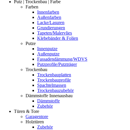
Putz | Trockenbau | Farbe
Farben
Innenfarben
Außenfarben
Lacke/Lasuren
Grundierungen
Tapeten/Malervlies
Klebebänder & Folien
Putze
Innenputze
Außenputze
Fassadendämmung/WDVS
Putzprofile/Putzträger
Trockenbau
Trockenbauplatten
Trockenbauprofile
Spachtelmassen
Trockenbauzubehör
Dämmstoffe Innenausbau
Dämmstoffe
Zubehör
Türen & Tore
Garagentore
Holztüren
Zubehör