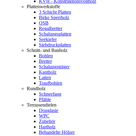
KVH - Konstruktionsvollholz
Plattenwerkstoffe
3 Schicht Platten
Birke Sperrholz
OSB
Regalbretter
Schalungsplatten
Seekiefer
Siebdruckplatten
Schnitt- und Bauholz
Bohlen
Bretter
Schalungsträger
Kantholz
Latten
Traufbohlen
Rundholz
Schneefang
Pfähle
Terrassendielen
Douglasie
WPC
Zubehör
Hartholz
Behandelte Hölzer