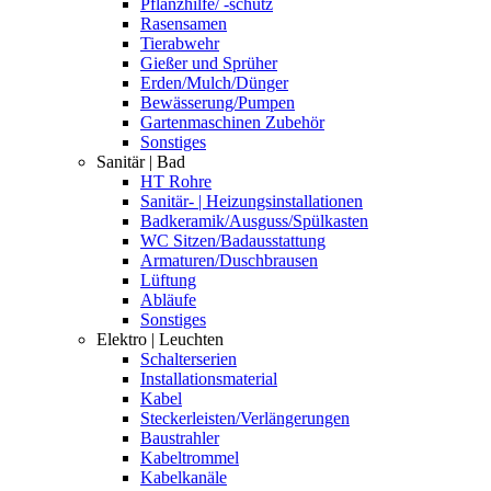
Pflanzhilfe/ -schutz
Rasensamen
Tierabwehr
Gießer und Sprüher
Erden/Mulch/Dünger
Bewässerung/Pumpen
Gartenmaschinen Zubehör
Sonstiges
Sanitär | Bad
HT Rohre
Sanitär- | Heizungsinstallationen
Badkeramik/Ausguss/Spülkasten
WC Sitzen/Badausstattung
Armaturen/Duschbrausen
Lüftung
Abläufe
Sonstiges
Elektro | Leuchten
Schalterserien
Installationsmaterial
Kabel
Steckerleisten/Verlängerungen
Baustrahler
Kabeltrommel
Kabelkanäle