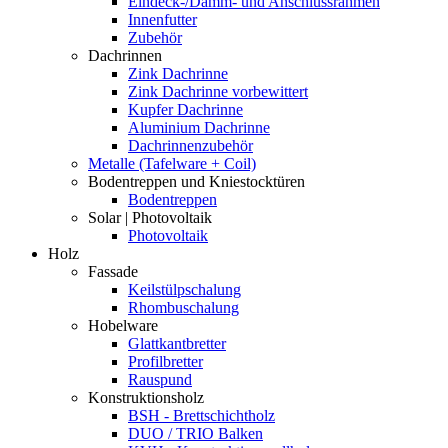
Eindeck-/Dämm- und Anschlussrahmen
Innenfutter
Zubehör
Dachrinnen
Zink Dachrinne
Zink Dachrinne vorbewittert
Kupfer Dachrinne
Aluminium Dachrinne
Dachrinnenzubehör
Metalle (Tafelware + Coil)
Bodentreppen und Kniestocktüren
Bodentreppen
Solar | Photovoltaik
Photovoltaik
Holz
Fassade
Keilstülpschalung
Rhombuschalung
Hobelware
Glattkantbretter
Profilbretter
Rauspund
Konstruktionsholz
BSH - Brettschichtholz
DUO / TRIO Balken