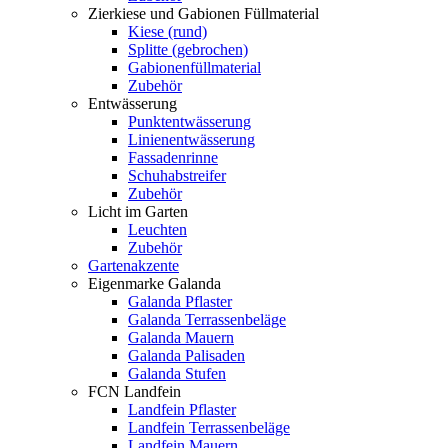
Zierkiese und Gabionen Füllmaterial
Kiese (rund)
Splitte (gebrochen)
Gabionenfüllmaterial
Zubehör
Entwässerung
Punktentwässerung
Linienentwässerung
Fassadenrinne
Schuhabstreifer
Zubehör
Licht im Garten
Leuchten
Zubehör
Gartenakzente
Eigenmarke Galanda
Galanda Pflaster
Galanda Terrassenbeläge
Galanda Mauern
Galanda Palisaden
Galanda Stufen
FCN Landfein
Landfein Pflaster
Landfein Terrassenbeläge
Landfein Mauern