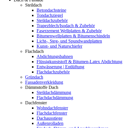
Steildach
Betondachsteine
Tondachziegel
Steildachzubehör
Trapezblech/Isodach & Zubehör
Faserzement Wellplatten & Zubehör
Bitumenwellplatten & Bitumenschindeln
Licht-, Steg- und Spundwandplatten
Kunst- und Naturschiefer
Flachdach
Abdichtungsbahnen
Flüssigkunststoff & Bitumen-Latex Abdichtung
Entwässerung | Entlüftung
Flachdachzubehör
Gründach
Fassadenverkleidung
Dämmstoffe Dach
Steildachdämmung
Flachdachdämmung
Dachfenster
Wohndachfenster
Flachdachfenster
Dachausstiege
Außenrolladen