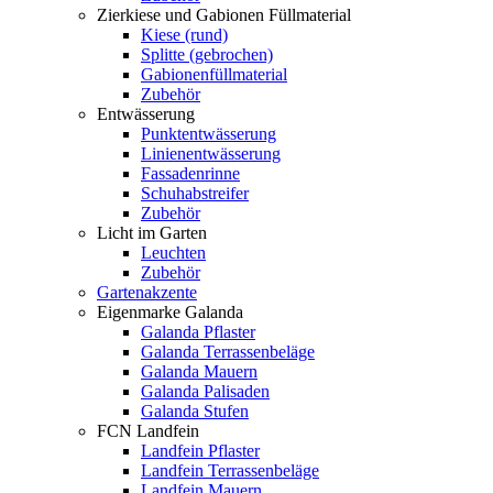
Zierkiese und Gabionen Füllmaterial
Kiese (rund)
Splitte (gebrochen)
Gabionenfüllmaterial
Zubehör
Entwässerung
Punktentwässerung
Linienentwässerung
Fassadenrinne
Schuhabstreifer
Zubehör
Licht im Garten
Leuchten
Zubehör
Gartenakzente
Eigenmarke Galanda
Galanda Pflaster
Galanda Terrassenbeläge
Galanda Mauern
Galanda Palisaden
Galanda Stufen
FCN Landfein
Landfein Pflaster
Landfein Terrassenbeläge
Landfein Mauern