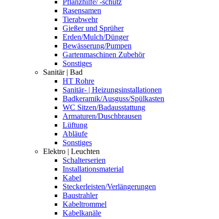
Pflanzhilfe/ -schutz
Rasensamen
Tierabwehr
Gießer und Sprüher
Erden/Mulch/Dünger
Bewässerung/Pumpen
Gartenmaschinen Zubehör
Sonstiges
Sanitär | Bad
HT Rohre
Sanitär- | Heizungsinstallationen
Badkeramik/Ausguss/Spülkasten
WC Sitzen/Badausstattung
Armaturen/Duschbrausen
Lüftung
Abläufe
Sonstiges
Elektro | Leuchten
Schalterserien
Installationsmaterial
Kabel
Steckerleisten/Verlängerungen
Baustrahler
Kabeltrommel
Kabelkanäle