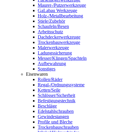
Maurer-/Putzerwerkzeuge
GaLabau Werkzeuge
Holz-/Metallbearbeitung
Stiele/Zubehör
Schaufeln/Besen
Arbeitsschutz
Dachdeckerwerkzeuge
Trockenbauwerkzeuge
Malerwerkzeuge
Ladungssicherung
Messer/Klingen/Spachteln
Aufbewahrung
Sonstiges
Eisenwaren
Rollen/Räder
Regal-/Ordnungssysteme
Ketten/Seile
Schlösser/Sicherheit
Befestigungstechnik
Beschläge
Edelstahlschrauben
Gewindestangen
Profile und Bleche
Trockenbauschrauben