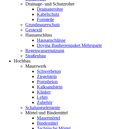
Drainage- und Schutzrohre
Drainagerohre
Kabelschutz
Formteile
Grundmauerschutz
Geotextil
Hausanschluss
Hausanschlüsse
Doyma Bauherrenpaket Mehrsparte
Regenwassernutzung
Straßenbau
Hochbau
Mauerwerk
Schwerbeton
Ziegelstein
Porenbeton
Kalksandstein
Klinker
Lehm
Zubehör
Schalungselemente
Mörtel und Bindemittel
Mauermörtel
Bindemittel
Technische Mörtel