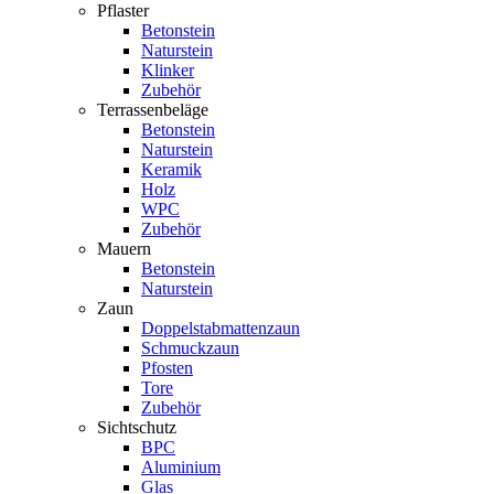
Pflaster
Betonstein
Naturstein
Klinker
Zubehör
Terrassenbeläge
Betonstein
Naturstein
Keramik
Holz
WPC
Zubehör
Mauern
Betonstein
Naturstein
Zaun
Doppelstabmattenzaun
Schmuckzaun
Pfosten
Tore
Zubehör
Sichtschutz
BPC
Aluminium
Glas