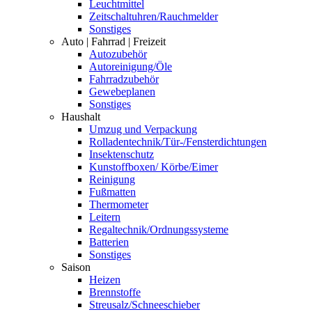
Leuchtmittel
Zeitschaltuhren/Rauchmelder
Sonstiges
Auto | Fahrrad | Freizeit
Autozubehör
Autoreinigung/Öle
Fahrradzubehör
Gewebeplanen
Sonstiges
Haushalt
Umzug und Verpackung
Rolladentechnik/Tür-/Fensterdichtungen
Insektenschutz
Kunstoffboxen/ Körbe/Eimer
Reinigung
Fußmatten
Thermometer
Leitern
Regaltechnik/Ordnungssysteme
Batterien
Sonstiges
Saison
Heizen
Brennstoffe
Streusalz/Schneeschieber