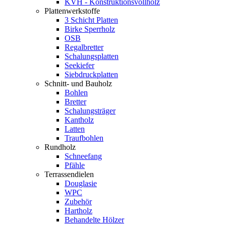
KVH - Konstruktionsvollholz
Plattenwerkstoffe
3 Schicht Platten
Birke Sperrholz
OSB
Regalbretter
Schalungsplatten
Seekiefer
Siebdruckplatten
Schnitt- und Bauholz
Bohlen
Bretter
Schalungsträger
Kantholz
Latten
Traufbohlen
Rundholz
Schneefang
Pfähle
Terrassendielen
Douglasie
WPC
Zubehör
Hartholz
Behandelte Hölzer