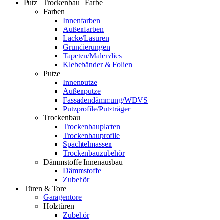
Putz | Trockenbau | Farbe
Farben
Innenfarben
Außenfarben
Lacke/Lasuren
Grundierungen
Tapeten/Malervlies
Klebebänder & Folien
Putze
Innenputze
Außenputze
Fassadendämmung/WDVS
Putzprofile/Putzträger
Trockenbau
Trockenbauplatten
Trockenbauprofile
Spachtelmassen
Trockenbauzubehör
Dämmstoffe Innenausbau
Dämmstoffe
Zubehör
Türen & Tore
Garagentore
Holztüren
Zubehör