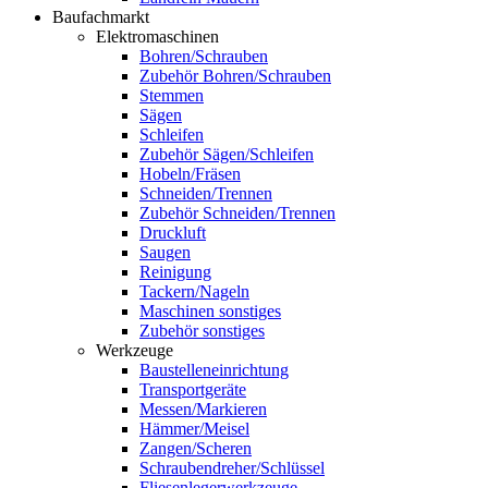
Baufachmarkt
Elektromaschinen
Bohren/Schrauben
Zubehör Bohren/Schrauben
Stemmen
Sägen
Schleifen
Zubehör Sägen/Schleifen
Hobeln/Fräsen
Schneiden/Trennen
Zubehör Schneiden/Trennen
Druckluft
Saugen
Reinigung
Tackern/Nageln
Maschinen sonstiges
Zubehör sonstiges
Werkzeuge
Baustelleneinrichtung
Transportgeräte
Messen/Markieren
Hämmer/Meisel
Zangen/Scheren
Schraubendreher/Schlüssel
Fliesenlegerwerkzeuge