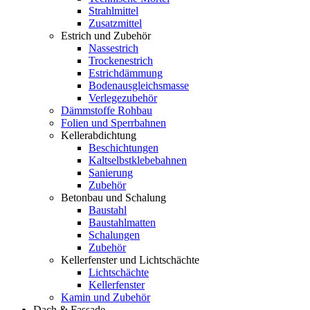
Strahlmittel
Zusatzmittel
Estrich und Zubehör
Nassestrich
Trockenestrich
Estrichdämmung
Bodenausgleichsmasse
Verlegezubehör
Dämmstoffe Rohbau
Folien und Sperrbahnen
Kellerabdichtung
Beschichtungen
Kaltselbstklebebahnen
Sanierung
Zubehör
Betonbau und Schalung
Baustahl
Baustahlmatten
Schalungen
Zubehör
Kellerfenster und Lichtschächte
Lichtschächte
Kellerfenster
Kamin und Zubehör
Dach & Fassade