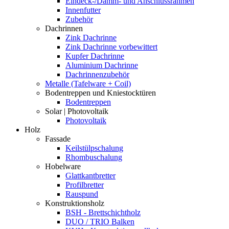
Eindeck-/Dämm- und Anschlussrahmen
Innenfutter
Zubehör
Dachrinnen
Zink Dachrinne
Zink Dachrinne vorbewittert
Kupfer Dachrinne
Aluminium Dachrinne
Dachrinnenzubehör
Metalle (Tafelware + Coil)
Bodentreppen und Kniestocktüren
Bodentreppen
Solar | Photovoltaik
Photovoltaik
Holz
Fassade
Keilstülpschalung
Rhombuschalung
Hobelware
Glattkantbretter
Profilbretter
Rauspund
Konstruktionsholz
BSH - Brettschichtholz
DUO / TRIO Balken