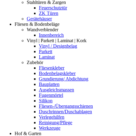
Stahltüren & Zargen
Feuerschutztür
ZK Türen
Gerätehäuser
Fliesen & Bodenbeläge
Wandverblender
Innenbereich
Vinyl | Parkett | Laminat | Kork
Vinyl / Designbelag
Parkett
Laminat
Zubehör
Fliesenkleber
Bodenbelagskleber
Grundierung/ Abdichtung
Bauplatten
Ausgleichsmassen
Fugenmörtel
Silikon
Fliesen-/Übergangsschienen
Duschrinnen/Duschablagen
Verlegehilfen
Reinigung/Pflege
Werkzeuge
Hof & Garten