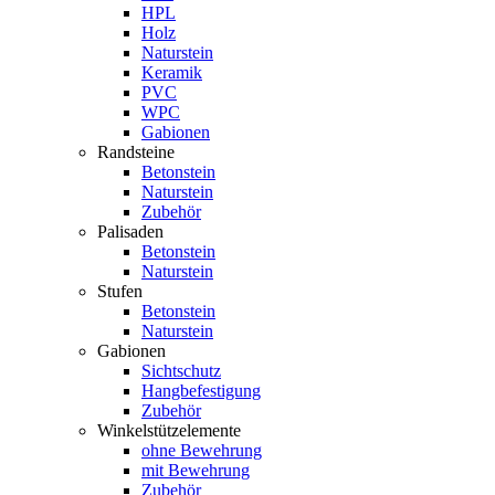
HPL
Holz
Naturstein
Keramik
PVC
WPC
Gabionen
Randsteine
Betonstein
Naturstein
Zubehör
Palisaden
Betonstein
Naturstein
Stufen
Betonstein
Naturstein
Gabionen
Sichtschutz
Hangbefestigung
Zubehör
Winkelstützelemente
ohne Bewehrung
mit Bewehrung
Zubehör