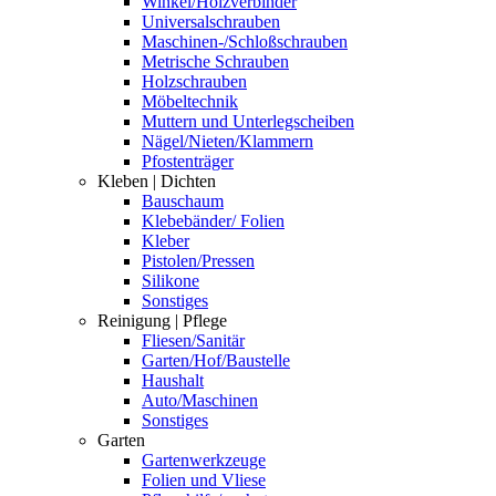
Winkel/Holzverbinder
Universalschrauben
Maschinen-/Schloßschrauben
Metrische Schrauben
Holzschrauben
Möbeltechnik
Muttern und Unterlegscheiben
Nägel/Nieten/Klammern
Pfostenträger
Kleben | Dichten
Bauschaum
Klebebänder/ Folien
Kleber
Pistolen/Pressen
Silikone
Sonstiges
Reinigung | Pflege
Fliesen/Sanitär
Garten/Hof/Baustelle
Haushalt
Auto/Maschinen
Sonstiges
Garten
Gartenwerkzeuge
Folien und Vliese